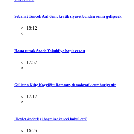
Sebahat Tuncel: Asıl demokratik siyaset bundan sonra gelişecek
18:12
Hasta tutsak Azade Yakubi’ye hapis cezası
17:57
Gülistan Kılıç Koçyiğit: Rotamız, demokratik cumhuriyettir
17:17
'Devlet önderliği başmüzakereci kabul etti'
16:25