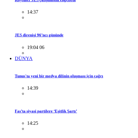
14:37
JES direnişi 96’ncı gününde
19:04 06
DÜNYA
Tunus'ta yeni bir medya dilinin oluşması için çağrı
14:39
Fas’ta siyasi partilere ‘Eşitlik Şartı’
14:25