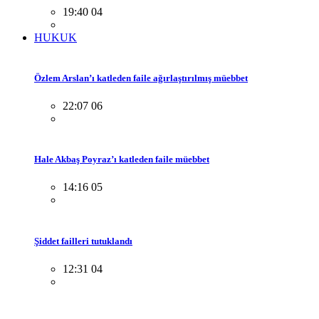
19:40 04
HUKUK
Özlem Arslan’ı katleden faile ağırlaştırılmış müebbet
22:07 06
Hale Akbaş Poyraz’ı katleden faile müebbet
14:16 05
Şiddet failleri tutuklandı
12:31 04