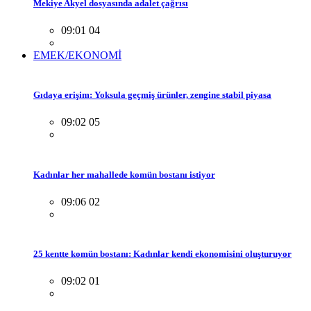
Mekiye Akyel dosyasında adalet çağrısı
09:01 04
EMEK/EKONOMİ
Gıdaya erişim: Yoksula geçmiş ürünler, zengine stabil piyasa
09:02 05
Kadınlar her mahallede komün bostanı istiyor
09:06 02
25 kentte komün bostanı: Kadınlar kendi ekonomisini oluşturuyor
09:02 01