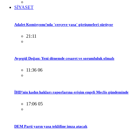
SİYASET
Adalet Komisyonu’nda 'çerçeve yasa' görüşmeleri sürüyor
21:11
Ayşegül Doğan: Yeni dönemde cesaret ve sorumluluk olmalı
11:36 06
İHD’nin kadın hakları raporlarına erişim engeli Meclis gündeminde
17:06 05
DEM Parti yarın yasa teklifine imza atacak