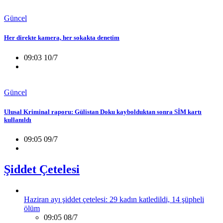
Güncel
Her direkte kamera, her sokakta denetim
09:03 10/7
Güncel
Ulusal Kriminal raporu: Gülistan Doku kaybolduktan sonra SİM kartı
kullanıldı
09:05 09/7
Şiddet Çetelesi
Haziran ayı şiddet çetelesi: 29 kadın katledildi, 14 şüpheli
ölüm
09:05 08/7