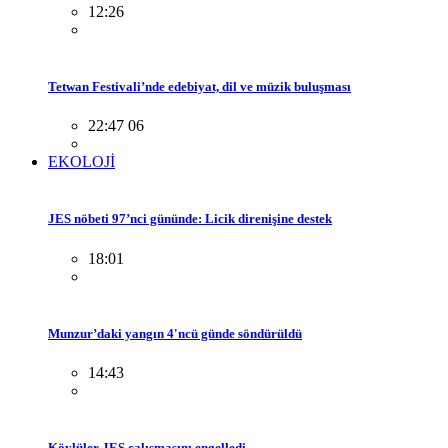
12:26
Tetwan Festivali’nde edebiyat, dil ve müzik buluşması
22:47 06
EKOLOJİ
JES nöbeti 97’nci gününde: Licik direnişine destek
18:01
Munzur’daki yangın 4'ncü günde söndürüldü
14:43
Köylüler JES çalışmasını engelledi