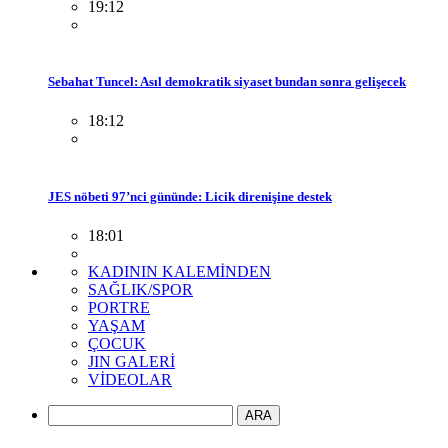
19:12
Sebahat Tuncel: Asıl demokratik siyaset bundan sonra gelişecek
18:12
JES nöbeti 97’nci gününde: Licik direnişine destek
18:01
KADININ KALEMİNDEN
SAĞLIK/SPOR
PORTRE
YAŞAM
ÇOCUK
JIN GALERİ
VİDEOLAR
ARA