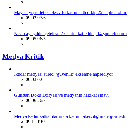
Mayıs ayı şiddet çetelesi: 16 kadın katledildi, 25 şüpheli ölüm
09:02 07/6
Nisan ayı şiddet çetelesi: 25 kadın katledildi, 14 şüpheli ölüm
09:05 06/5
Medya Kritik
İktidar medyası süreci ‘güvenlik’ eksenine hapsediyor
09:03 02
Gülistan Doku Dosyası ve medyanın hakikat sınavı
09:06 26/7
Medya kadın katliamlarını da kadın haberciliğini de görmedi
09:11 19/7