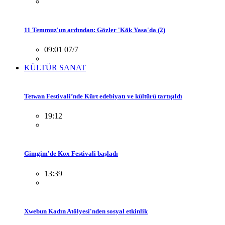
11 Temmuz'un ardından: Gözler 'Kök Yasa'da (2)
09:01 07/7
KÜLTÜR SANAT
Tetwan Festivali’nde Kürt edebiyatı ve kültürü tartışıldı
19:12
Gimgim'de Kox Festivali başladı
13:39
Xwebun Kadın Atölyesi'nden sosyal etkinlik