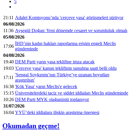
5
21:11
Adalet Komisyonu’nda 'çerçeve yasa' görüşmeleri sürüyor
06/08/2026
11:36
Ayşegül Doğan: Yeni dönemde cesaret ve sorumluluk olmalı
05/08/2026
İHD’nin kadın hakları raporlarına erişim engeli Meclis
17:06
gündeminde
04/08/2026
19:40
DEM Parti yarın yasa teklifine imza atacak
19:03
'Çerçeve yasa' kanun teklifinin sunulma saati belli oldu
'Şengal Soykırımı’nın Türkiye’ye uzanan boyutları
17:11
araştırılsın'
16:38
'Kök Yasa' yarın Meclis'e gelecek
15:15
Üniversitelerdeki taciz ve şiddet iddiaları Meclis gündeminde
10:26
DEM Parti MYK olağanüstü toplanıyor
31/07/2026
16:04
YYÜ’deki iddialara ilişkin araştırma önergesi
Okumadan geçme!