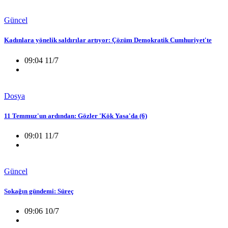
Güncel
Kadınlara yönelik saldırılar artıyor: Çözüm Demokratik Cumhuriyet'te
09:04 11/7
Dosya
11 Temmuz'un ardından: Gözler 'Kök Yasa'da (6)
09:01 11/7
Güncel
Sokağın gündemi: Süreç
09:06 10/7