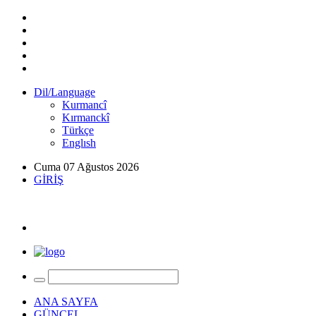
Dil/Language
Kurmancî
Kırmanckî
Türkçe
Englısh
Cuma 07 Ağustos 2026
GİRİŞ
ANA SAYFA
GÜNCEL