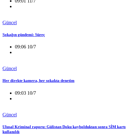
09:01 11/7
Güncel
Sokağın gündemi: Süreç
09:06 10/7
Güncel
Her direkte kamera, her sokakta denetim
09:03 10/7
Güncel
Ulusal Kriminal raporu: Gülistan Doku kaybolduktan sonra SİM kartı
kullanıldı