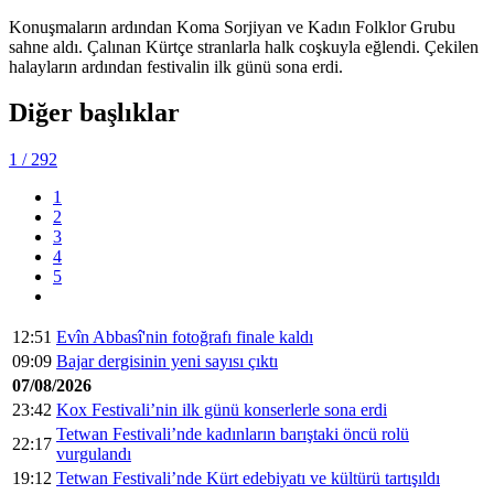
Konuşmaların ardından Koma Sorjiyan ve Kadın Folklor Grubu
sahne aldı. Çalınan Kürtçe stranlarla halk coşkuyla eğlendi. Çekilen
halayların ardından festivalin ilk günü sona erdi.
Diğer başlıklar
1
/ 292
1
2
3
4
5
12:51
Evîn Abbasî'nin fotoğrafı finale kaldı
09:09
Bajar dergisinin yeni sayısı çıktı
07/08/2026
23:42
Kox Festivali’nin ilk günü konserlerle sona erdi
Tetwan Festivali’nde kadınların barıştaki öncü rolü
22:17
vurgulandı
19:12
Tetwan Festivali’nde Kürt edebiyatı ve kültürü tartışıldı