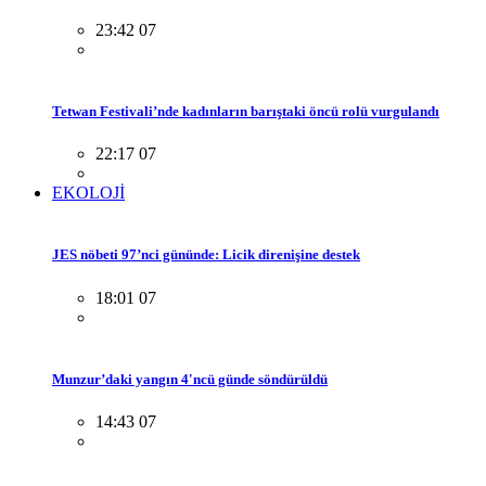
23:42 07
Tetwan Festivali’nde kadınların barıştaki öncü rolü vurgulandı
22:17 07
EKOLOJİ
JES nöbeti 97’nci gününde: Licik direnişine destek
18:01 07
Munzur’daki yangın 4'ncü günde söndürüldü
14:43 07