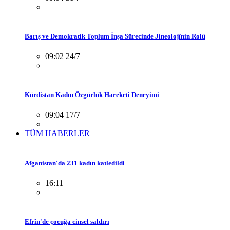
Barış ve Demokratik Toplum İnşa Sürecinde Jineolojînin Rolü
09:02 24/7
Kürdistan Kadın Özgürlük Hareketi Deneyimi
09:04 17/7
TÜM HABERLER
Afganistan'da 231 kadın katledildi
16:11
Efrîn'de çocuğa cinsel saldırı