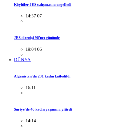
Köylüler JES çalışmasını engelledi
14:37 07
JES direnişi 96’ncı gününde
19:04 06
DÜNYA
Afganistan'da 231 kadın katledildi
16:11
Suriye'de 46 kadın yaşamını yitirdi
14:14