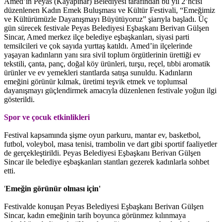
Amed’in Peyas (Kayapınar) Belediyesi tarafından bu yıl 2’ncisi
düzenlenen Kadın Emek Buluşması ve Kültür Festivali, “Emeğimiz
ve Kültürümüzle Dayanışmayı Büyütüyoruz” şiarıyla başladı. Üç
gün sürecek festivale Peyas Belediyesi Eşbaşkanı Berivan Gülşen
Sincar, Amed merkez ilçe belediye eşbaşkanları, siyasi parti
temsilcileri ve çok sayıda yurttaş katıldı. Amed’in ilçelerinde
yaşayan kadınların yanı sıra sivil toplum örgütlerinin ürettiği ev
tekstili, çanta, panç, doğal köy ürünleri, turşu, reçel, tıbbi aromatik
ürünler ve ev yemekleri stantlarda satışa sunuldu. Kadınların
emeğini görünür kılmak, üretimi teşvik etmek ve toplumsal
dayanışmayı güçlendirmek amacıyla düzenlenen festivale yoğun ilgi
gösterildi.
Spor ve çocuk etkinlikleri
Festival kapsamında şişme oyun parkuru, mantar ev, basketbol,
futbol, voleybol, masa tenisi, trambolin ve dart gibi sportif faaliyetler
de gerçekleştirildi. Peyas Belediyesi Eşbaşkanı Berivan Gülşen
Sincar ile belediye eşbaşkanları stantları gezerek kadınlarla sohbet
etti.
'
Emeğin görünür olması için'
Festivalde konuşan Peyas Belediyesi Eşbaşkanı Berivan Gülşen
Sincar, kadın emeğinin tarih boyunca görünmez kılınmaya