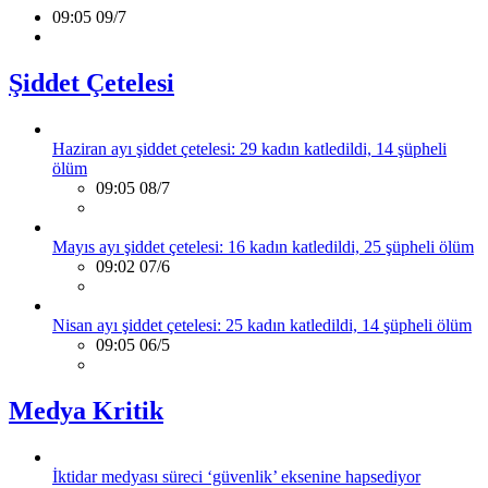
09:05 09/7
Şiddet Çetelesi
Haziran ayı şiddet çetelesi: 29 kadın katledildi, 14 şüpheli
ölüm
09:05 08/7
Mayıs ayı şiddet çetelesi: 16 kadın katledildi, 25 şüpheli ölüm
09:02 07/6
Nisan ayı şiddet çetelesi: 25 kadın katledildi, 14 şüpheli ölüm
09:05 06/5
Medya Kritik
İktidar medyası süreci ‘güvenlik’ eksenine hapsediyor