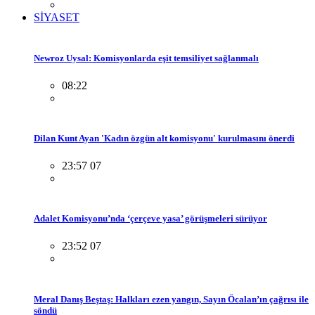
SİYASET
Newroz Uysal: Komisyonlarda eşit temsiliyet sağlanmalı
08:22
Dilan Kunt Ayan 'Kadın özgün alt komisyonu' kurulmasını önerdi
23:57 07
Adalet Komisyonu’nda ‘çerçeve yasa’ görüşmeleri sürüyor
23:52 07
Meral Danış Beştaş: Halkları ezen yangın, Sayın Öcalan’ın çağrısı ile
söndü