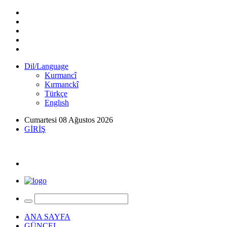
Dil/Language
Kurmancî
Kırmanckî
Türkçe
Englısh
Cumartesi 08 Ağustos 2026
GİRİŞ
ANA SAYFA
GÜNCEL