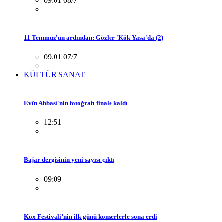
09:01 08/7
11 Temmuz'un ardından: Gözler 'Kök Yasa'da (2)
09:01 07/7
KÜLTÜR SANAT
Evîn Abbasî'nin fotoğrafı finale kaldı
12:51
Bajar dergisinin yeni sayısı çıktı
09:09
Kox Festivali’nin ilk günü konserlerle sona erdi