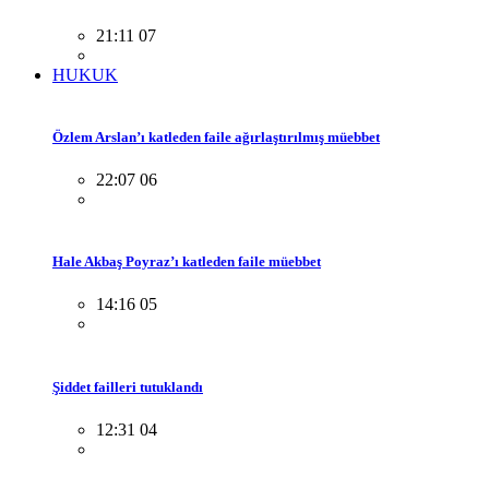
21:11 07
HUKUK
Özlem Arslan’ı katleden faile ağırlaştırılmış müebbet
22:07 06
Hale Akbaş Poyraz’ı katleden faile müebbet
14:16 05
Şiddet failleri tutuklandı
12:31 04