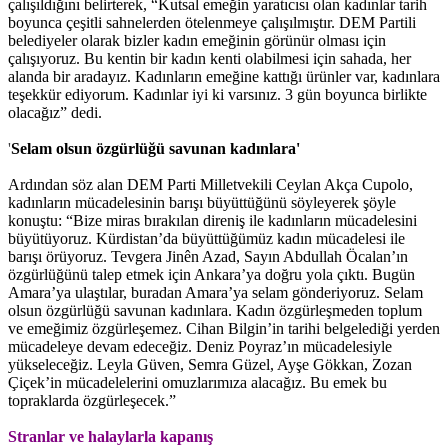
çalışıldığını belirterek, “Kutsal emeğin yaratıcısı olan kadınlar tarih
boyunca çeşitli sahnelerden ötelenmeye çalışılmıştır. DEM Partili
belediyeler olarak bizler kadın emeğinin görünür olması için
çalışıyoruz. Bu kentin bir kadın kenti olabilmesi için sahada, her
alanda bir aradayız. Kadınların emeğine kattığı ürünler var, kadınlara
teşekkür ediyorum. Kadınlar iyi ki varsınız. 3 gün boyunca birlikte
olacağız” dedi.
'
Selam olsun özgürlüğü savunan kadınlara'
Ardından söz alan DEM Parti Milletvekili Ceylan Akça Cupolo,
kadınların mücadelesinin barışı büyüttüğünü söyleyerek şöyle
konuştu: “Bize miras bırakılan direniş ile kadınların mücadelesini
büyütüyoruz. Kürdistan’da büyüttüğümüz kadın mücadelesi ile
barışı örüyoruz. Tevgera Jinên Azad, Sayın Abdullah Öcalan’ın
özgürlüğünü talep etmek için Ankara’ya doğru yola çıktı. Bugün
Amara’ya ulaştılar, buradan Amara’ya selam gönderiyoruz. Selam
olsun özgürlüğü savunan kadınlara. Kadın özgürleşmeden toplum
ve emeğimiz özgürleşemez. Cihan Bilgin’in tarihi belgelediği yerden
mücadeleye devam edeceğiz. Deniz Poyraz’ın mücadelesiyle
yükseleceğiz. Leyla Güven, Semra Güzel, Ayşe Gökkan, Zozan
Çiçek’in mücadelelerini omuzlarımıza alacağız. Bu emek bu
topraklarda özgürleşecek.”
Stranlar ve halaylarla kapanış