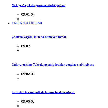
Mekiye Akyel dosyasında adalet çağrısı
09:01 04
EMEK/EKONOMİ
Çadırda yaşam, tarlada bitmeyen mesai
09:02
Gıdaya erişim: Yoksula geçmiş ürünler, zengine stabil piyasa
09:02 05
Kadınlar her mahallede komün bostanı istiyor
09:06 02