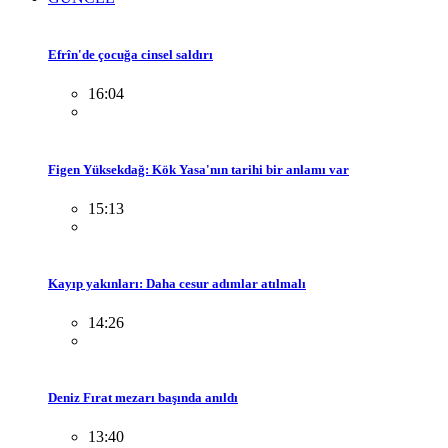
Efrîn'de çocuğa cinsel saldırı
16:04
Figen Yüksekdağ: Kök Yasa'nın tarihi bir anlamı var
15:13
Kayıp yakınları: Daha cesur adımlar atılmalı
14:26
Deniz Fırat mezarı başında anıldı
13:40