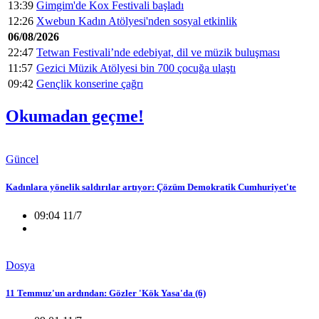
13:39
Gimgim'de Kox Festivali başladı
12:26
Xwebun Kadın Atölyesi'nden sosyal etkinlik
06/08/2026
22:47
Tetwan Festivali’nde edebiyat, dil ve müzik buluşması
11:57
Gezici Müzik Atölyesi bin 700 çocuğa ulaştı
09:42
Gençlik konserine çağrı
Okumadan geçme!
Güncel
Kadınlara yönelik saldırılar artıyor: Çözüm Demokratik Cumhuriyet'te
09:04 11/7
Dosya
11 Temmuz'un ardından: Gözler 'Kök Yasa'da (6)