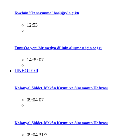
Xwebûn 'Öz savunma' başlığıyla çıktı
12:53
Tunus'ta yeni bir medya dilinin oluşması için çağrı
14:39 07
JINEOLOJÎ
Kolonyal Şiddet, Mekân Kırımı ve Sinemanın Hafızası
09:04 07
Kolonyal Şiddet, Mekân Kırımı ve Sinemanın Hafızası
09:04 31/7