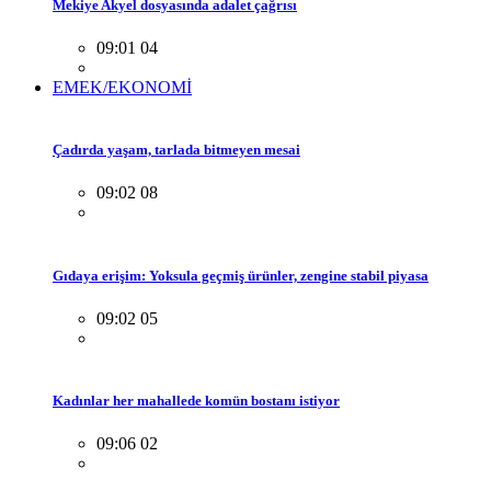
Mekiye Akyel dosyasında adalet çağrısı
09:01 04
EMEK/EKONOMİ
Çadırda yaşam, tarlada bitmeyen mesai
09:02 08
Gıdaya erişim: Yoksula geçmiş ürünler, zengine stabil piyasa
09:02 05
Kadınlar her mahallede komün bostanı istiyor
09:06 02