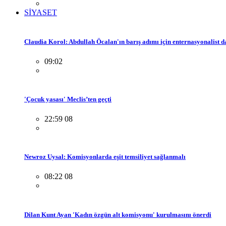
SİYASET
Claudia Korol: Abdullah Öcalan'ın barış adımı için enternasyonalist 
09:02
'Çocuk yasası' Meclis’ten geçti
22:59 08
Newroz Uysal: Komisyonlarda eşit temsiliyet sağlanmalı
08:22 08
Dilan Kunt Ayan 'Kadın özgün alt komisyonu' kurulmasını önerdi