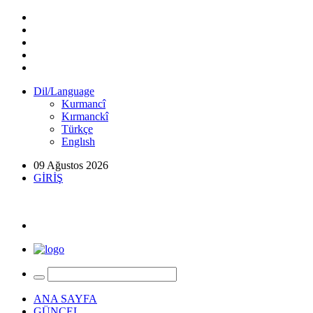
Dil/Language
Kurmancî
Kırmanckî
Türkçe
Englısh
09 Ağustos 2026
GİRİŞ
ANA SAYFA
GÜNCEL