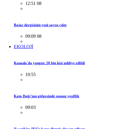
12:51 08
Bajar dergisinin yeni sayısı çıktı
09:09 08
EKOLOJİ
Kanada'da yangın: 20 bin kişi tahliye edildi
10:55
Kato Dağı’nın gölgesinde sonsuz yeşillik
09:03
Xwarik’te JES’e karşı direniş devam ediyor