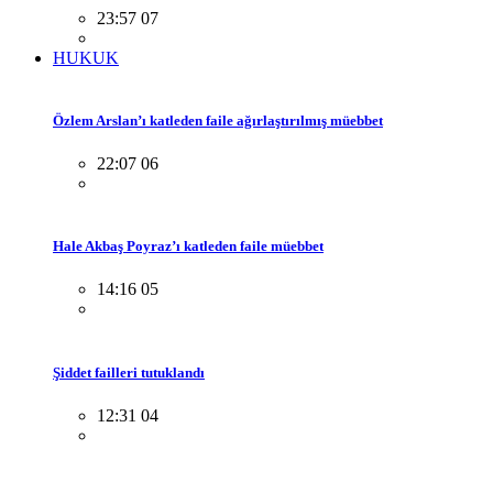
23:57 07
HUKUK
Özlem Arslan’ı katleden faile ağırlaştırılmış müebbet
22:07 06
Hale Akbaş Poyraz’ı katleden faile müebbet
14:16 05
Şiddet failleri tutuklandı
12:31 04