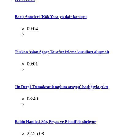
Barış Anneleri 'Kök Yasa'ya dair konuştu
09:04
Türkan Aslan Ağaç: Tarafsız izleme kurulları oluşmalı
09:01
Jin Dergi 'Demokratik toplum arayışı' başlığıyla çıktı
08:40
Rabin Hamlesi Sûr, Peyas ve Bismil’de sürüyor
22:55 08