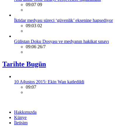
09:07 09
İktidar medyası süreci ‘güvenlik’ eksenine hapsediyor
09:03 02
Gülistan Doku Dosyası ve medyanın hakikat sınavı
09:06 26/7
Tarihte Bugün
10 Ağustos 2015: Ekin Wan katledildi
09:07
Hakkımızda
Künye
İletişim