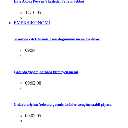
Hale Akbaş Poyraz’ı katleden faile müebbet
14:16 05
EMEK/EKONOMİ
Sason'da çilek hasadı: Gün doğmadan mesai başlıyor
09:04
Çadırda yaşam, tarlada bitmeyen mesai
09:02 08
Gıdaya erişim: Yoksula geçmiş ürünler, zengine stabil piyasa
09:02 05