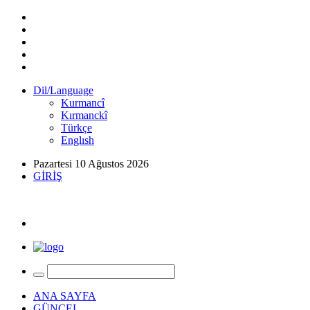
Dil/Language
Kurmancî
Kırmanckî
Türkçe
Englısh
Pazartesi 10 Ağustos 2026
GİRİŞ
ANA SAYFA
GÜNCEL