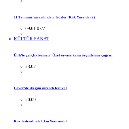
11 Temmuz'un ardından: Gözler 'Kök Yasa'da (2)
09:01 07/7
KÜLTÜR SANAT
Êlih’te gençlik konseri: Özel savaşa karşı örgütlenme çağrısı
23:02
Gever’de iki gün sürecek festival
20:09
Kox festivalinde Ekin Wan anıldı