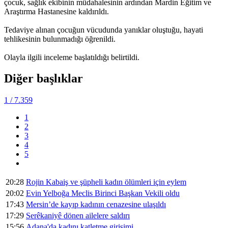
çocuk, sağlık ekibinin müdahalesinin ardından Mardin Eğitim ve
Araştırma Hastanesine kaldırıldı.
Tedaviye alınan çocuğun vücudunda yanıklar oluştuğu, hayati
tehlikesinin bulunmadığı öğrenildi.
Olayla ilgili inceleme başlatıldığı belirtildi.
Diğer başlıklar
1
/ 7.359
1
2
3
4
5
20:28
Rojin Kabaiş ve şüpheli kadın ölümleri için eylem
20:02
Evin Yelboğa Meclis Birinci Başkan Vekili oldu
17:43
Mersin’de kayıp kadının cenazesine ulaşıldı
17:29
Serêkaniyê dönen ailelere saldırı
15:56
Adana'da kadını katletme girişimi