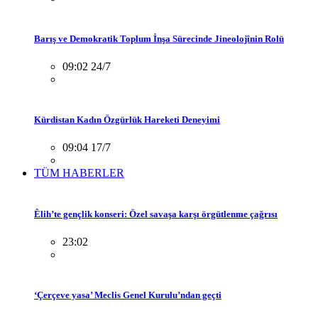
Barış ve Demokratik Toplum İnşa Sürecinde Jineolojînin Rolü
09:02 24/7
Kürdistan Kadın Özgürlük Hareketi Deneyimi
09:04 17/7
TÜM HABERLER
Êlih’te gençlik konseri: Özel savaşa karşı örgütlenme çağrısı
23:02
‘Çerçeve yasa’ Meclis Genel Kurulu’ndan geçti