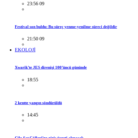
23:56 09
Festival son buldu: Bu süreç yenme-yenilme süreci değildir
21:50 09
EKOLOJİ
Xwarik’te JES direnişi 100’üncü gününde
18:55
2 kentte yangın söndürüldü
14:45
Cilo Sat Gölleri’ne giriş ücreti alınacak