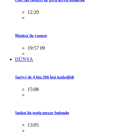
12:20
Manisa'da yangın
19:57 09
DÜNYA
Suriye'de 4 bin 206 kişi katledildi
15:08
Sudan'da toplu mezar bulundu
13:05