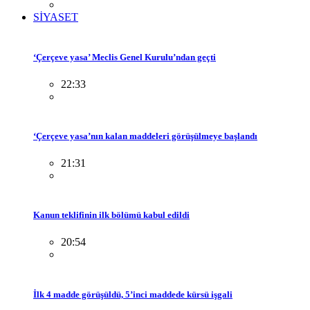
SİYASET
‘Çerçeve yasa’ Meclis Genel Kurulu’ndan geçti
22:33
‘Çerçeve yasa’nın kalan maddeleri görüşülmeye başlandı
21:31
Kanun teklifinin ilk bölümü kabul edildi
20:54
İlk 4 madde görüşüldü, 5’inci maddede kürsü işgali