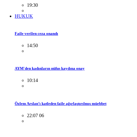
19:30
HUKUK
Faile verilen ceza onandı
14:50
AYM'den kadınların nüfus kaydına onay
10:14
Özlem Arslan’ı katleden faile ağırlaştırılmış müebbet
22:07 06