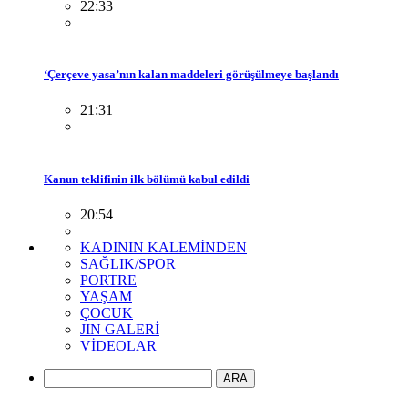
22:33
‘Çerçeve yasa’nın kalan maddeleri görüşülmeye başlandı
21:31
Kanun teklifinin ilk bölümü kabul edildi
20:54
KADININ KALEMİNDEN
SAĞLIK/SPOR
PORTRE
YAŞAM
ÇOCUK
JIN GALERİ
VİDEOLAR
ARA