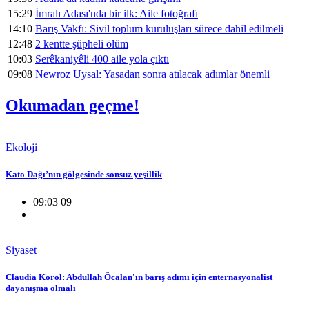
15:29
İmralı Adası'nda bir ilk: Aile fotoğrafı
14:10
Barış Vakfı: Sivil toplum kuruluşları sürece dahil edilmeli
12:48
2 kentte şüpheli ölüm
10:03
Serêkaniyêli 400 aile yola çıktı
09:08
Newroz Uysal: Yasadan sonra atılacak adımlar önemli
Okumadan geçme!
Ekoloji
Kato Dağı’nın gölgesinde sonsuz yeşillik
09:03 09
Siyaset
Claudia Korol: Abdullah Öcalan'ın barış adımı için enternasyonalist
dayanışma olmalı