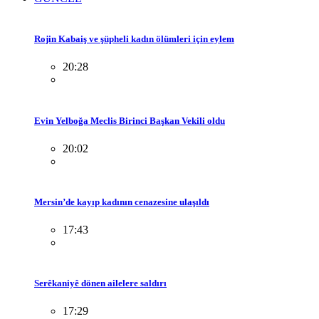
Rojin Kabaiş ve şüpheli kadın ölümleri için eylem
20:28
Evin Yelboğa Meclis Birinci Başkan Vekili oldu
20:02
Mersin’de kayıp kadının cenazesine ulaşıldı
17:43
Serêkaniyê dönen ailelere saldırı
17:29