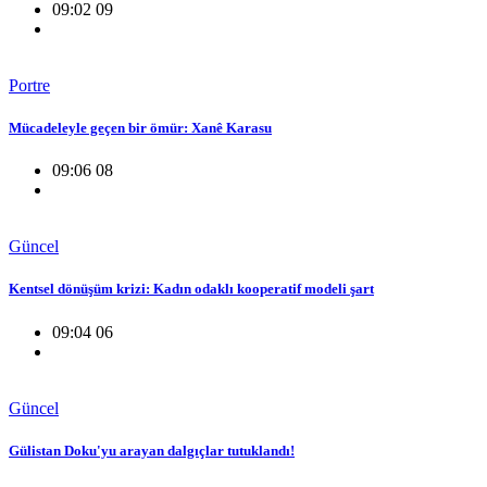
09:02 09
Portre
Mücadeleyle geçen bir ömür: Xanê Karasu
09:06 08
Güncel
Kentsel dönüşüm krizi: Kadın odaklı kooperatif modeli şart
09:04 06
Güncel
Gülistan Doku'yu arayan dalgıçlar tutuklandı!