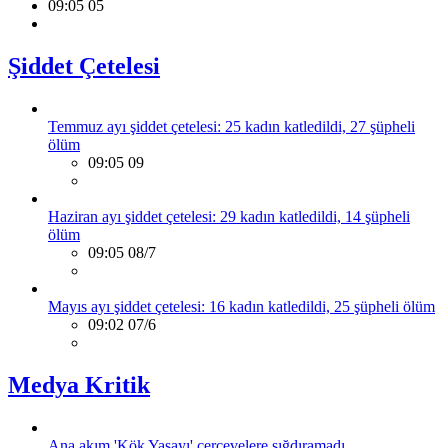
09:05 05
Şiddet Çetelesi
Temmuz ayı şiddet çetelesi: 25 kadın katledildi, 27 şüpheli
ölüm
09:05 09
Haziran ayı şiddet çetelesi: 29 kadın katledildi, 14 şüpheli
ölüm
09:05 08/7
Mayıs ayı şiddet çetelesi: 16 kadın katledildi, 25 şüpheli ölüm
09:02 07/6
Medya Kritik
Ana akım 'Kök Yasayı' çerçevelere sığdıramadı