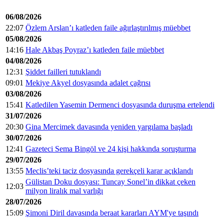
06/08/2026
22:07
Özlem Arslan’ı katleden faile ağırlaştırılmış müebbet
05/08/2026
14:16
Hale Akbaş Poyraz’ı katleden faile müebbet
04/08/2026
12:31
Şiddet failleri tutuklandı
09:01
Mekiye Akyel dosyasında adalet çağrısı
03/08/2026
15:41
Katledilen Yasemin Dermenci dosyasında duruşma ertelendi
31/07/2026
20:30
Gina Mercimek davasında yeniden yargılama başladı
30/07/2026
12:41
Gazeteci Sema Bingöl ve 24 kişi hakkında soruşturma
29/07/2026
13:55
Meclis’teki taciz dosyasında gerekçeli karar açıklandı
Gülistan Doku dosyası: Tuncay Sonel’in dikkat çeken
12:03
milyon liralık mal varlığı
28/07/2026
15:09
Şimoni Diril davasında beraat kararları AYM'ye taşındı