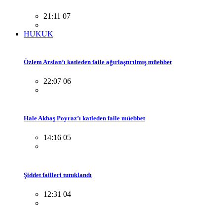
21:11 07
HUKUK
Özlem Arslan’ı katleden faile ağırlaştırılmış müebbet
22:07 06
Hale Akbaş Poyraz’ı katleden faile müebbet
14:16 05
Şiddet failleri tutuklandı
12:31 04