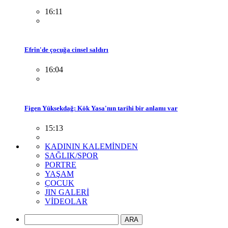
16:11
Efrîn'de çocuğa cinsel saldırı
16:04
Figen Yüksekdağ: Kök Yasa'nın tarihi bir anlamı var
15:13
KADININ KALEMİNDEN
SAĞLIK/SPOR
PORTRE
YAŞAM
ÇOCUK
JIN GALERİ
VİDEOLAR
ARA