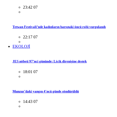
23:42 07
Tetwan Festivali’nde kadınların barıştaki öncü rolü vurgulandı
22:17 07
EKOLOJİ
JES nöbeti 97’nci gününde: Licik direnişine destek
18:01 07
Munzur’daki yangın 4'ncü günde söndürüldü
14:43 07