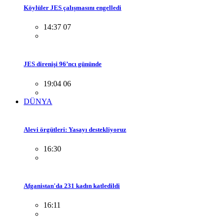
Köylüler JES çalışmasını engelledi
14:37 07
JES direnişi 96’ncı gününde
19:04 06
DÜNYA
Alevi örgütleri: Yasayı destekliyoruz
16:30
Afganistan'da 231 kadın katledildi
16:11