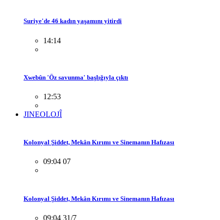
Suriye'de 46 kadın yaşamını yitirdi
14:14
Xwebûn 'Öz savunma' başlığıyla çıktı
12:53
JINEOLOJÎ
Kolonyal Şiddet, Mekân Kırımı ve Sinemanın Hafızası
09:04 07
Kolonyal Şiddet, Mekân Kırımı ve Sinemanın Hafızası
09:04 31/7