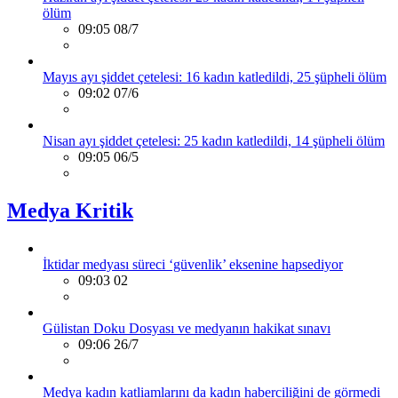
ölüm
09:05 08/7
Mayıs ayı şiddet çetelesi: 16 kadın katledildi, 25 şüpheli ölüm
09:02 07/6
Nisan ayı şiddet çetelesi: 25 kadın katledildi, 14 şüpheli ölüm
09:05 06/5
Medya Kritik
İktidar medyası süreci ‘güvenlik’ eksenine hapsediyor
09:03 02
Gülistan Doku Dosyası ve medyanın hakikat sınavı
09:06 26/7
Medya kadın katliamlarını da kadın haberciliğini de görmedi