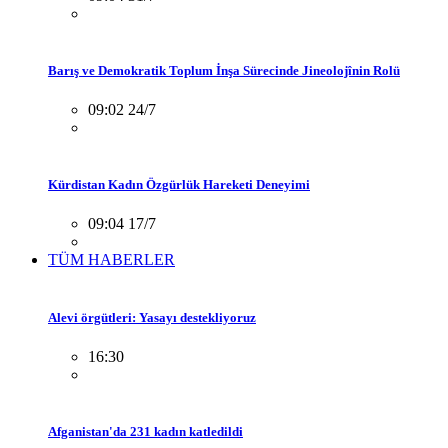
Barış ve Demokratik Toplum İnşa Sürecinde Jineolojînin Rolü
09:02 24/7
Kürdistan Kadın Özgürlük Hareketi Deneyimi
09:04 17/7
TÜM HABERLER
Alevi örgütleri: Yasayı destekliyoruz
16:30
Afganistan'da 231 kadın katledildi