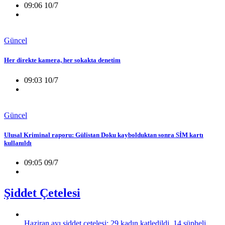
09:06 10/7
Güncel
Her direkte kamera, her sokakta denetim
09:03 10/7
Güncel
Ulusal Kriminal raporu: Gülistan Doku kaybolduktan sonra SİM kartı
kullanıldı
09:05 09/7
Şiddet Çetelesi
Haziran ayı şiddet çetelesi: 29 kadın katledildi, 14 şüpheli