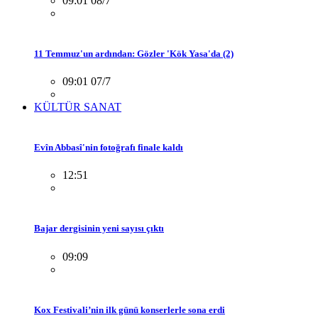
09:01 08/7
11 Temmuz'un ardından: Gözler 'Kök Yasa'da (2)
09:01 07/7
KÜLTÜR SANAT
Evîn Abbasî'nin fotoğrafı finale kaldı
12:51
Bajar dergisinin yeni sayısı çıktı
09:09
Kox Festivali’nin ilk günü konserlerle sona erdi