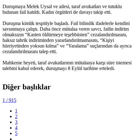
Duruşmaya Melek Uysal ve ailesi, taraf avukatları ve tutuklu
bulunan fail katıldı. Kadın örgütleri de davayı takip etti.
Duruşma kimlik tespitiyle başladı. Fail bilindik ifadelerle kendini
savunmaya çalıştı. Daha önce mütalaa veren savcı, failin indirim
olmaksızın “Kasten öldürmeye teşebbüsten” cezalandırılmasını,
haksız tahrik indiriminden yararlandırılmamasını, “Kişiyi
hürriyetinden yoksun kılma” ve “Yaralama” suçlarından da ayrıca
cezalandırılmasını talep etti.
Mahkeme heyeti, taraf avukatlarının mütalaaya karşı süre istemesi
talebini kabul ederek, duruşmayı 8 Eylül tarihine erteledi.
Diğer başlıklar
1
/ 915
1
2
3
4
5