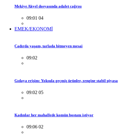
Mekiye Akyel dosyasında adalet çağrısı
09:01 04
EMEK/EKONOMİ
Çadırda yaşam, tarlada bitmeyen mesai
09:02
Gıdaya erişim: Yoksula geçmiş ürünler, zengine stabil piyasa
09:02 05
Kadınlar her mahallede komün bostanı istiyor
09:06 02