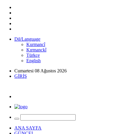
Dil/Language
Kurmancî
Kırmanckî
Türkçe
Englısh
Cumartesi 08 Ağustos 2026
GİRİŞ
ANA SAYFA
GÜNCEL