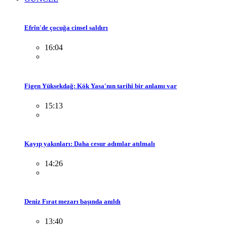
Efrîn'de çocuğa cinsel saldırı
16:04
Figen Yüksekdağ: Kök Yasa'nın tarihi bir anlamı var
15:13
Kayıp yakınları: Daha cesur adımlar atılmalı
14:26
Deniz Fırat mezarı başında anıldı
13:40