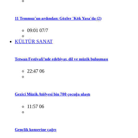
11 Temmuz'un ardından: Gözler 'Kök Yasa'da (2)
09:01 07/7
KÜLTÜR SANAT
Tetwan Festivali’nde edebiyat, dil ve müzik buluşması
22:47 06
Gezici Müzik Atölyesi bin 700 çocuğa ulaştı
11:57 06
Gençlik konserine çağrı