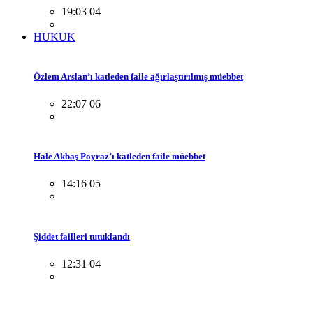
19:03 04
HUKUK
Özlem Arslan’ı katleden faile ağırlaştırılmış müebbet
22:07 06
Hale Akbaş Poyraz’ı katleden faile müebbet
14:16 05
Şiddet failleri tutuklandı
12:31 04