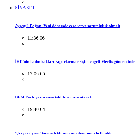
SİYASET
Ayşegül Doğan: Yeni dönemde cesaret ve sorumluluk olmalı
11:36 06
İHD’nin kadın hakları raporlarına erişim engeli Meclis gündeminde
17:06 05
DEM Parti yarın yasa teklifine imza atacak
19:40 04
'Çerçeve yasa' kanun teklifinin sunulma saati belli oldu