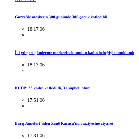
Gazze’de ateşkesin 300 gününde 300 çocuk katledildi
18:17 06
İki yıl geri gönderme merkezinde tutulan kadın bebeğiyle tutuklandı
18:13 06
KCDP: 25 kadın katledildi, 31 şüpheli ölüm
17:51 06
Barış Anneleri’nden Xanê Karasu’nun taziyesine ziyaret
17:31 06