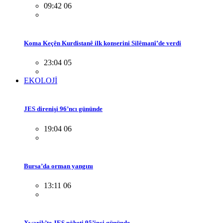
09:42 06
Koma Keçên Kurdistanê ilk konserini Silêmanî’de verdi
23:04 05
EKOLOJİ
JES direnişi 96’ncı gününde
19:04 06
Bursa’da orman yangını
13:11 06
Xwarik’te JES nöbeti 95’inci gününde