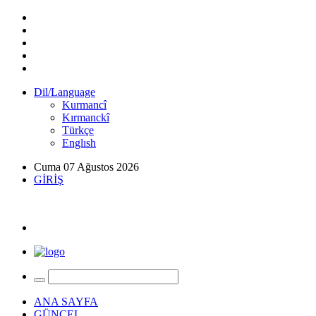
Dil/Language
Kurmancî
Kırmanckî
Türkçe
Englısh
Cuma 07 Ağustos 2026
GİRİŞ
ANA SAYFA
GÜNCEL