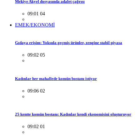
Mekiye Akyel dosyasında adalet çağrısı
09:01 04
EMEK/EKONOMİ
Gıdaya erişim: Yoksula geçmiş ürünler, zengine stabil piyasa
09:02 05
Kadınlar her mahallede komün bostanı istiyor
09:06 02
25 kentte komün bostanı: Kadınlar kendi ekonomisini oluşturuyor
09:02 01