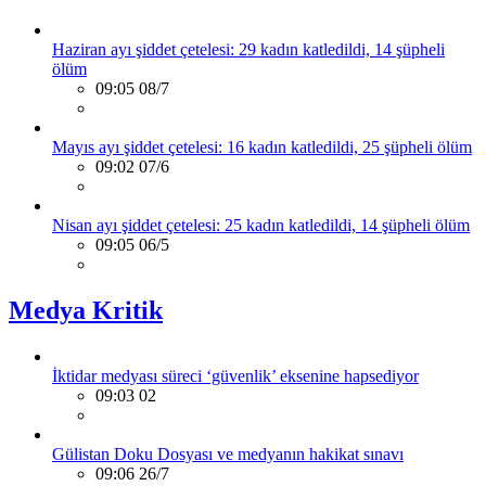
Haziran ayı şiddet çetelesi: 29 kadın katledildi, 14 şüpheli
ölüm
09:05 08/7
Mayıs ayı şiddet çetelesi: 16 kadın katledildi, 25 şüpheli ölüm
09:02 07/6
Nisan ayı şiddet çetelesi: 25 kadın katledildi, 14 şüpheli ölüm
09:05 06/5
Medya Kritik
İktidar medyası süreci ‘güvenlik’ eksenine hapsediyor
09:03 02
Gülistan Doku Dosyası ve medyanın hakikat sınavı
09:06 26/7