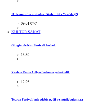
11 Temmuz'un ardından: Gözler 'Kök Yasa'da (2)
09:01 07/7
KÜLTÜR SANAT
Gimgim'de Kox Festivali başladı
13:39
Xwebun Kadın Atölyesi'nden sosyal etkinlik
12:26
Tetwan Festivali’nde edebiyat, dil ve müzik buluşması