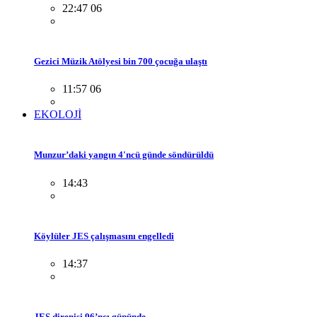
22:47 06
Gezici Müzik Atölyesi bin 700 çocuğa ulaştı
11:57 06
EKOLOJİ
Munzur’daki yangın 4'ncü günde söndürüldü
14:43
Köylüler JES çalışmasını engelledi
14:37
JES direnişi 96’ncı gününde