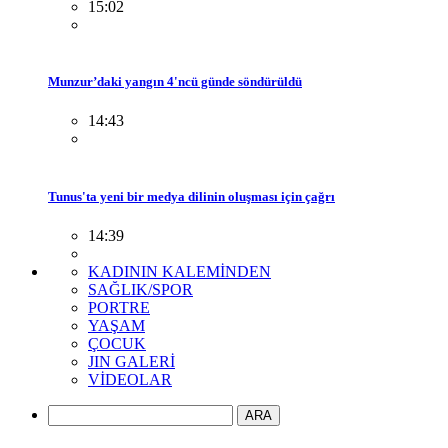
15:02
Munzur’daki yangın 4'ncü günde söndürüldü
14:43
Tunus'ta yeni bir medya dilinin oluşması için çağrı
14:39
KADININ KALEMİNDEN
SAĞLIK/SPOR
PORTRE
YAŞAM
ÇOCUK
JIN GALERİ
VİDEOLAR
ARA