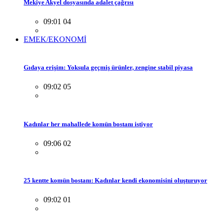
Mekiye Akyel dosyasında adalet çağrısı
09:01 04
EMEK/EKONOMİ
Gıdaya erişim: Yoksula geçmiş ürünler, zengine stabil piyasa
09:02 05
Kadınlar her mahallede komün bostanı istiyor
09:06 02
25 kentte komün bostanı: Kadınlar kendi ekonomisini oluşturuyor
09:02 01