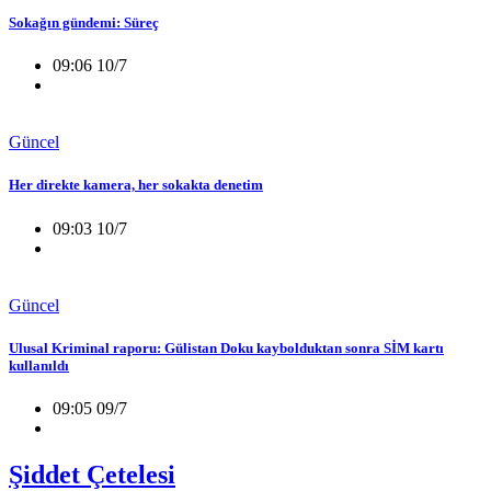
Sokağın gündemi: Süreç
09:06 10/7
Güncel
Her direkte kamera, her sokakta denetim
09:03 10/7
Güncel
Ulusal Kriminal raporu: Gülistan Doku kaybolduktan sonra SİM kartı
kullanıldı
09:05 09/7
Şiddet Çetelesi