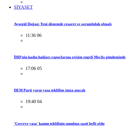
SİYASET
Ayşegül Doğan: Yeni dönemde cesaret ve sorumluluk olmalı
11:36 06
İHD’nin kadın hakları raporlarına erişim engeli Meclis gündeminde
17:06 05
DEM Parti yarın yasa teklifine imza atacak
19:40 04
'Çerçeve yasa' kanun teklifinin sunulma saati belli oldu