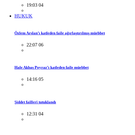
19:03 04
HUKUK
Özlem Arslan’ı katleden faile ağırlaştırılmış müebbet
22:07 06
Hale Akbaş Poyraz’ı katleden faile müebbet
14:16 05
Şiddet failleri tutuklandı
12:31 04