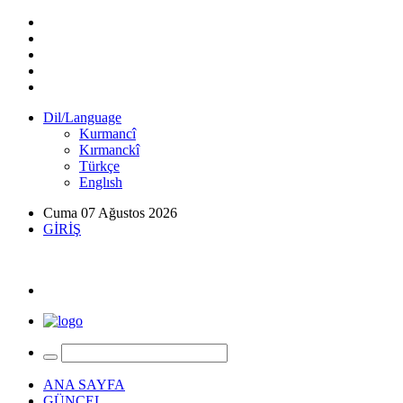
Dil/Language
Kurmancî
Kırmanckî
Türkçe
Englısh
Cuma 07 Ağustos 2026
GİRİŞ
ANA SAYFA
GÜNCEL