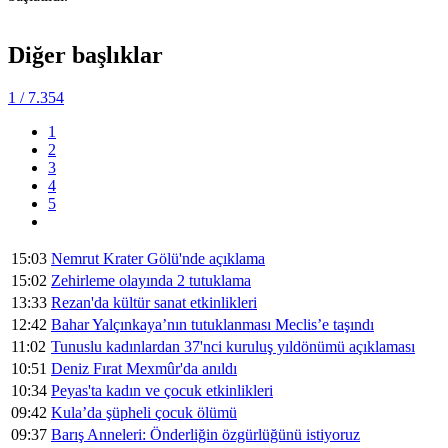
Diğer başlıklar
1
/ 7.354
1
2
3
4
5
15:03
Nemrut Krater Gölü'nde açıklama
15:02
Zehirleme olayında 2 tutuklama
13:33
Rezan'da kültür sanat etkinlikleri
12:42
Bahar Yalçınkaya’nın tutuklanması Meclis’e taşındı
11:02
Tunuslu kadınlardan 37'nci kuruluş yıldönümü açıklaması
10:51
Deniz Fırat Mexmûr'da anıldı
10:34
Peyas'ta kadın ve çocuk etkinlikleri
09:42
Kula’da şüpheli çocuk ölümü
09:37
Barış Anneleri: Önderliğin özgürlüğünü istiyoruz