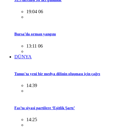
19:04 06
Bursa’da orman yangını
13:11 06
DÜNYA
Tunus'ta yeni bir medya dilinin oluşması için çağrı
14:39
Fas’ta siyasi partilere ‘Eşitlik Şartı’
14:25