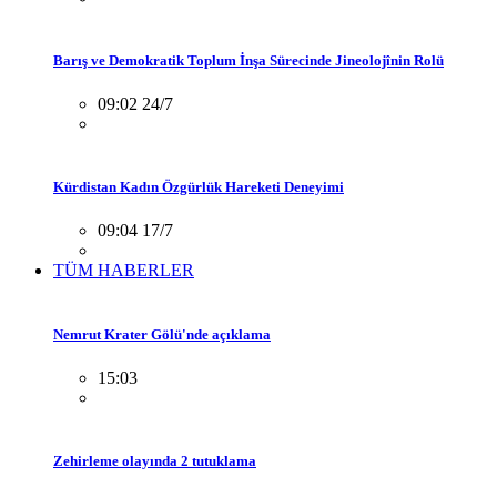
Barış ve Demokratik Toplum İnşa Sürecinde Jineolojînin Rolü
09:02 24/7
Kürdistan Kadın Özgürlük Hareketi Deneyimi
09:04 17/7
TÜM HABERLER
Nemrut Krater Gölü'nde açıklama
15:03
Zehirleme olayında 2 tutuklama