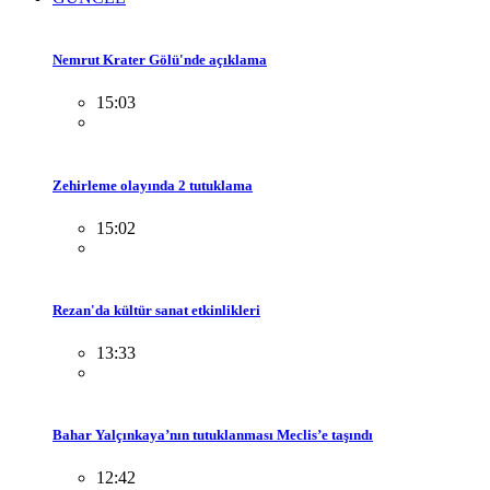
Nemrut Krater Gölü'nde açıklama
15:03
Zehirleme olayında 2 tutuklama
15:02
Rezan'da kültür sanat etkinlikleri
13:33
Bahar Yalçınkaya’nın tutuklanması Meclis’e taşındı
12:42