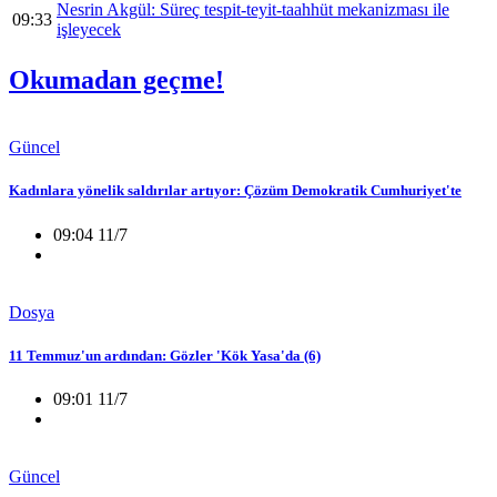
Nesrin Akgül: Süreç tespit-teyit-taahhüt mekanizması ile
09:33
işleyecek
Okumadan geçme!
Güncel
Kadınlara yönelik saldırılar artıyor: Çözüm Demokratik Cumhuriyet'te
09:04 11/7
Dosya
11 Temmuz'un ardından: Gözler 'Kök Yasa'da (6)
09:01 11/7
Güncel