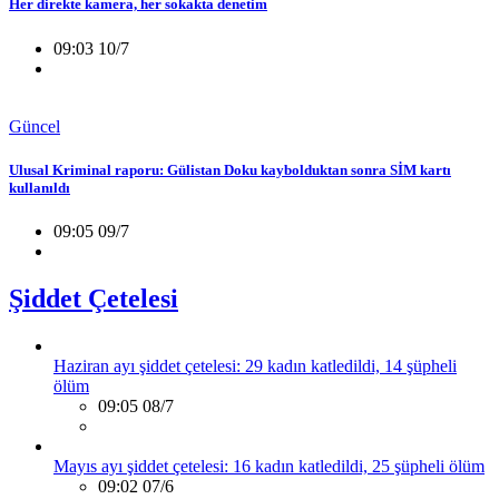
Her direkte kamera, her sokakta denetim
09:03 10/7
Güncel
Ulusal Kriminal raporu: Gülistan Doku kaybolduktan sonra SİM kartı
kullanıldı
09:05 09/7
Şiddet Çetelesi
Haziran ayı şiddet çetelesi: 29 kadın katledildi, 14 şüpheli
ölüm
09:05 08/7
Mayıs ayı şiddet çetelesi: 16 kadın katledildi, 25 şüpheli ölüm
09:02 07/6