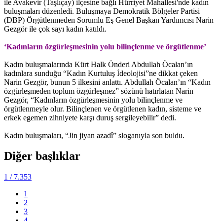
ile Avakevir (Taşlıçay) ilçesine bağlı Hürriyet Mahallesi'nde kadın
buluşmaları düzenledi. Buluşmaya Demokratik Bölgeler Partisi
(DBP) Örgütlenmeden Sorumlu Eş Genel Başkan Yardımcısı Narin
Gezgör ile çok sayı kadın katıldı.
‘Kadınların özgürleşmesinin yolu bilinçlenme ve örgütlenme’
Kadın buluşmalarında Kürt Halk Önderi Abdullah Öcalan’ın
kadınlara sunduğu “Kadın Kurtuluş İdeolojisi”ne dikkat çeken
Narin Gezgör, bunun 5 ilkesini anlattı. Abdullah Öcalan’ın “Kadın
özgürleşmeden toplum özgürleşmez” sözünü hatırlatan Narin
Gezgör, “Kadınların özgürleşmesinin yolu bilinçlenme ve
örgütlenmeyle olur. Bilinçlenen ve örgütlenen kadın, sisteme ve
erkek egemen zihniyete karşı duruş sergileyebilir” dedi.
Kadın buluşmaları, “Jin jiyan azadî” sloganıyla son buldu.
Diğer başlıklar
1
/ 7.353
1
2
3
4