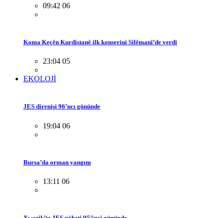
09:42 06
Koma Keçên Kurdistanê ilk konserini Silêmanî’de verdi
23:04 05
EKOLOJİ
JES direnişi 96’ncı gününde
19:04 06
Bursa’da orman yangını
13:11 06
Xwarik’te JES nöbeti 95’inci gününde