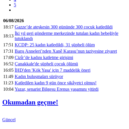
5
06/08/2026
18:17
Gazze’de ateşkesin 300 gününde 300 çocuk katledildi
İki yıl geri gönderme merkezinde tutulan kadın bebeğiyle
18:13
tutuklandı
17:51
KCDP: 25 kadın katledildi, 31 şüpheli ölüm
17:31
Barış Anneleri’nden Xanê Karasu’nun taziyesine ziyaret
17:09
Cizîr’de kadını katletme girişimi
16:52
Çanakkale'de şüpheli çocuk ölümü
16:05
İHD'den 'Kök Yasa' için 7 maddelik öneri
11:49
Kadın buluşmaları sürüyor
11:23
Katledilen kadın 9 gün önce şikâyetçi olmuş!
10:04
Yazar, senarist Bilgesu Erenus yaşamını yitirdi
Okumadan geçme!
Güncel