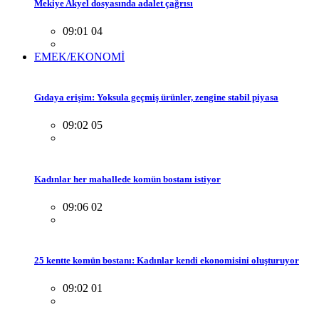
Mekiye Akyel dosyasında adalet çağrısı
09:01 04
EMEK/EKONOMİ
Gıdaya erişim: Yoksula geçmiş ürünler, zengine stabil piyasa
09:02 05
Kadınlar her mahallede komün bostanı istiyor
09:06 02
25 kentte komün bostanı: Kadınlar kendi ekonomisini oluşturuyor
09:02 01