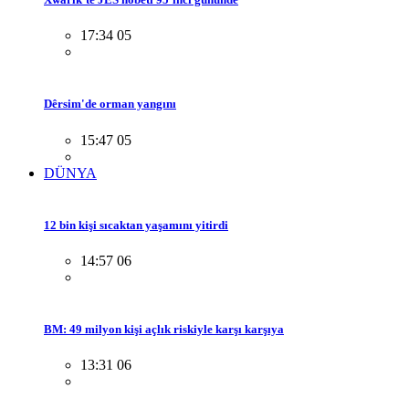
17:34 05
Dêrsim'de orman yangını
15:47 05
DÜNYA
12 bin kişi sıcaktan yaşamını yitirdi
14:57 06
BM: 49 milyon kişi açlık riskiyle karşı karşıya
13:31 06