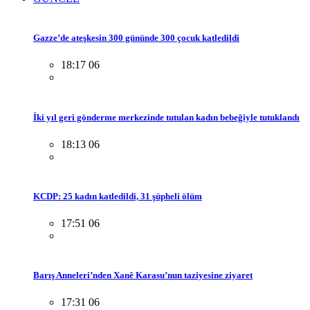
Gazze’de ateşkesin 300 gününde 300 çocuk katledildi
18:17 06
İki yıl geri gönderme merkezinde tutulan kadın bebeğiyle tutuklandı
18:13 06
KCDP: 25 kadın katledildi, 31 şüpheli ölüm
17:51 06
Barış Anneleri’nden Xanê Karasu’nun taziyesine ziyaret
17:31 06