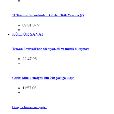
11 Temmuz'un ardından: Gözler 'Kök Yasa'da (2)
09:01 07/7
KÜLTÜR SANAT
Tetwan Festivali’nde edebiyat, dil ve müzik buluşması
22:47 06
Gezici Müzik Atölyesi bin 700 çocuğa ulaştı
11:57 06
Gençlik konserine çağrı