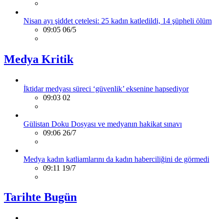
Nisan ayı şiddet çetelesi: 25 kadın katledildi, 14 şüpheli ölüm
09:05 06/5
Medya Kritik
İktidar medyası süreci ‘güvenlik’ eksenine hapsediyor
09:03 02
Gülistan Doku Dosyası ve medyanın hakikat sınavı
09:06 26/7
Medya kadın katliamlarını da kadın haberciliğini de görmedi
09:11 19/7
Tarihte Bugün