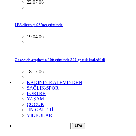
22:07 06
JES direnişi 96’ncı gününde
19:04 06
Gazze’de ateşkesin 300 gününde 300 çocuk katledildi
18:17 06
KADININ KALEMİNDEN
SAĞLIK/SPOR
PORTRE
YAŞAM
ÇOCUK
JIN GALERİ
VİDEOLAR
ARA