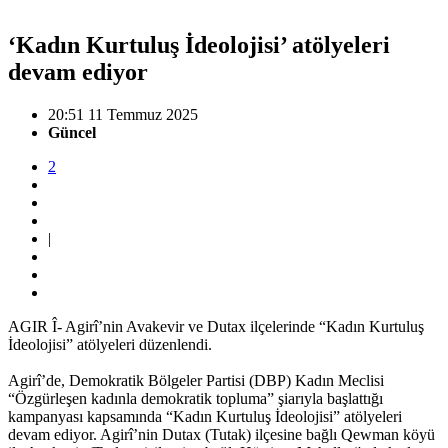
‘Kadın Kurtuluş İdeolojisi’ atölyeleri
devam ediyor
20:51 11 Temmuz 2025
Güncel
2
|
AGIR Î- Agirî’nin Avakevir ve Dutax ilçelerinde “Kadın Kurtuluş
İdeolojisi” atölyeleri düzenlendi.
Agirî’de, Demokratik Bölgeler Partisi (DBP) Kadın Meclisi
“Özgürleşen kadınla demokratik topluma” şiarıyla başlattığı
kampanyası kapsamında “Kadın Kurtuluş İdeolojisi” atölyeleri
devam ediyor. Agirî’nin Dutax (Tutak) ilçesine bağlı Qewman köyü