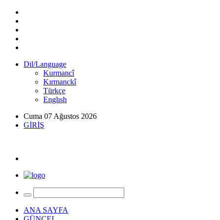
Dil/Language
Kurmancî
Kırmanckî
Türkçe
Englısh
Cuma 07 Ağustos 2026
GİRİŞ
ANA SAYFA
GÜNCEL