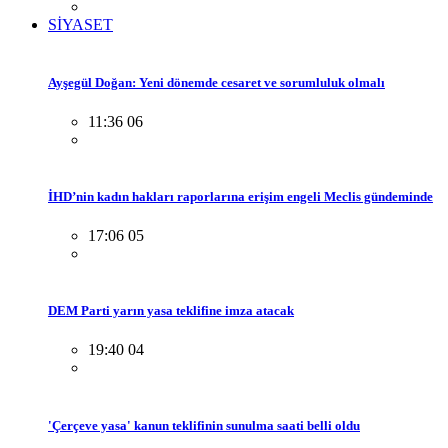
SİYASET
Ayşegül Doğan: Yeni dönemde cesaret ve sorumluluk olmalı
11:36 06
İHD’nin kadın hakları raporlarına erişim engeli Meclis gündeminde
17:06 05
DEM Parti yarın yasa teklifine imza atacak
19:40 04
'Çerçeve yasa' kanun teklifinin sunulma saati belli oldu