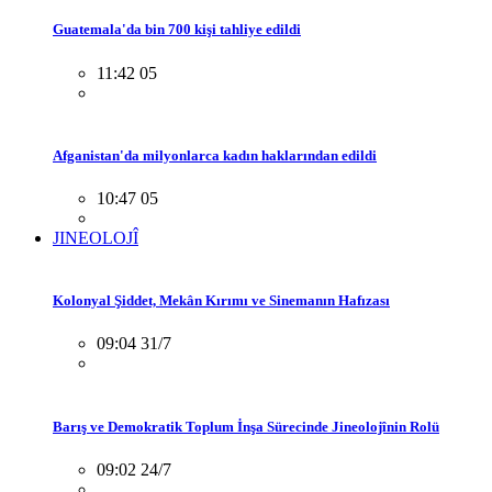
Guatemala'da bin 700 kişi tahliye edildi
11:42 05
Afganistan'da milyonlarca kadın haklarından edildi
10:47 05
JINEOLOJÎ
Kolonyal Şiddet, Mekân Kırımı ve Sinemanın Hafızası
09:04 31/7
Barış ve Demokratik Toplum İnşa Sürecinde Jineolojînin Rolü
09:02 24/7