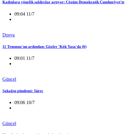
Kadınlara yönelik saldırılar artıyor: Çözüm Demokratik Cumhuriyet'te
09:04 11/7
Dosya
11 Temmuz'un ardından: Gözler 'Kök Yasa'da (6)
09:01 11/7
Güncel
Sokağın gündemi: Süreç
09:06 10/7
Güncel