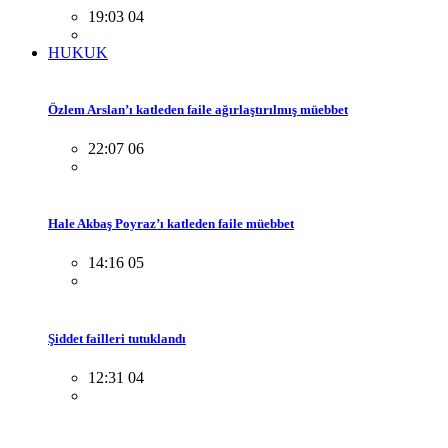
19:03 04
HUKUK
Özlem Arslan’ı katleden faile ağırlaştırılmış müebbet
22:07 06
Hale Akbaş Poyraz’ı katleden faile müebbet
14:16 05
Şiddet failleri tutuklandı
12:31 04