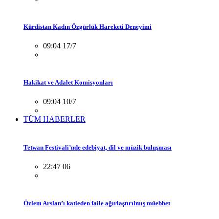
Kürdistan Kadın Özgürlük Hareketi Deneyimi
09:04 17/7
Hakikat ve Adalet Komisyonları
09:04 10/7
TÜM HABERLER
Tetwan Festivali’nde edebiyat, dil ve müzik buluşması
22:47 06
Özlem Arslan’ı katleden faile ağırlaştırılmış müebbet