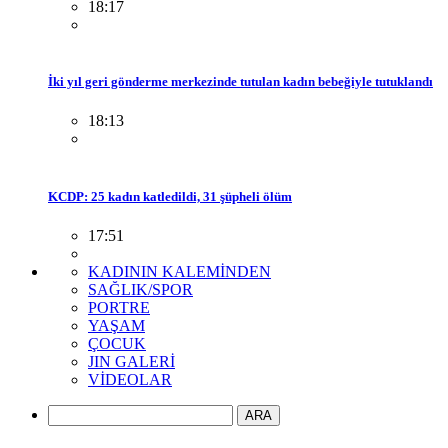
18:17
İki yıl geri gönderme merkezinde tutulan kadın bebeğiyle tutuklandı
18:13
KCDP: 25 kadın katledildi, 31 şüpheli ölüm
17:51
KADININ KALEMİNDEN
SAĞLIK/SPOR
PORTRE
YAŞAM
ÇOCUK
JIN GALERİ
VİDEOLAR
ARA