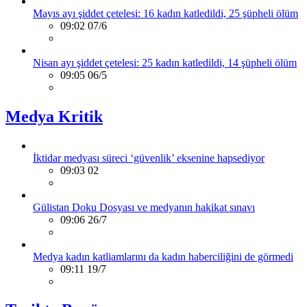
Mayıs ayı şiddet çetelesi: 16 kadın katledildi, 25 şüpheli ölüm
09:02 07/6
Nisan ayı şiddet çetelesi: 25 kadın katledildi, 14 şüpheli ölüm
09:05 06/5
Medya Kritik
İktidar medyası süreci ‘güvenlik’ eksenine hapsediyor
09:03 02
Gülistan Doku Dosyası ve medyanın hakikat sınavı
09:06 26/7
Medya kadın katliamlarını da kadın haberciliğini de görmedi
09:11 19/7