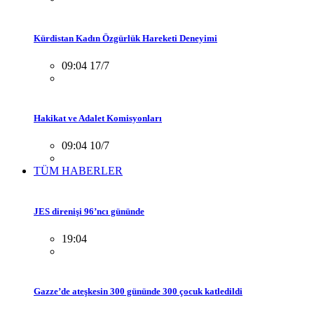
Kürdistan Kadın Özgürlük Hareketi Deneyimi
09:04 17/7
Hakikat ve Adalet Komisyonları
09:04 10/7
TÜM HABERLER
JES direnişi 96’ncı gününde
19:04
Gazze’de ateşkesin 300 gününde 300 çocuk katledildi