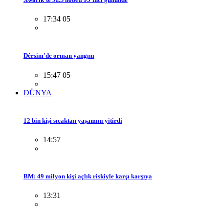
17:34 05
Dêrsim'de orman yangını
15:47 05
DÜNYA
12 bin kişi sıcaktan yaşamını yitirdi
14:57
BM: 49 milyon kişi açlık riskiyle karşı karşıya
13:31