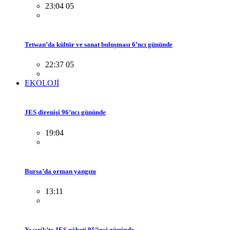
23:04 05
Tetwan’da kültür ve sanat buluşması 6’ncı gününde
22:37 05
EKOLOJİ
JES direnişi 96’ncı gününde
19:04
Bursa’da orman yangını
13:11
Xwarik’te JES nöbeti 95’inci gününde