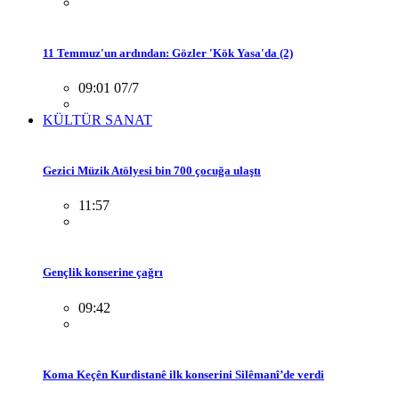
11 Temmuz'un ardından: Gözler 'Kök Yasa'da (2)
09:01 07/7
KÜLTÜR SANAT
Gezici Müzik Atölyesi bin 700 çocuğa ulaştı
11:57
Gençlik konserine çağrı
09:42
Koma Keçên Kurdistanê ilk konserini Silêmanî’de verdi