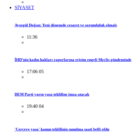
SİYASET
Ayşegül Doğan: Yeni dönemde cesaret ve sorumluluk olmalı
11:36
İHD’nin kadın hakları raporlarına erişim engeli Meclis gündeminde
17:06 05
DEM Parti yarın yasa teklifine imza atacak
19:40 04
'Çerçeve yasa' kanun teklifinin sunulma saati belli oldu