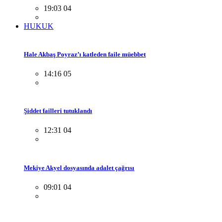
19:03 04
HUKUK
Hale Akbaş Poyraz’ı katleden faile müebbet
14:16 05
Şiddet failleri tutuklandı
12:31 04
Mekiye Akyel dosyasında adalet çağrısı
09:01 04