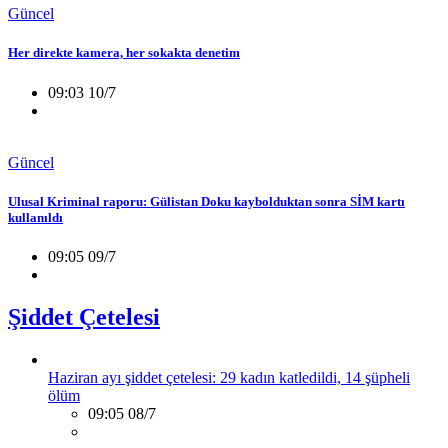
Güncel
Her direkte kamera, her sokakta denetim
09:03 10/7
Güncel
Ulusal Kriminal raporu: Gülistan Doku kaybolduktan sonra SİM kartı
kullanıldı
09:05 09/7
Şiddet Çetelesi
Haziran ayı şiddet çetelesi: 29 kadın katledildi, 14 şüpheli
ölüm
09:05 08/7