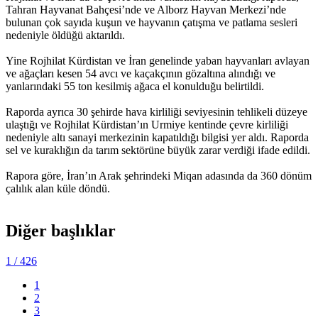
Tahran Hayvanat Bahçesi’nde ve Alborz Hayvan Merkezi’nde
bulunan çok sayıda kuşun ve hayvanın çatışma ve patlama sesleri
nedeniyle öldüğü aktarıldı.
Yine Rojhilat Kürdistan ve İran genelinde yaban hayvanları avlayan
ve ağaçları kesen 54 avcı ve kaçakçının gözaltına alındığı ve
yanlarındaki 55 ton kesilmiş ağaca el konulduğu belirtildi.
Raporda ayrıca 30 şehirde hava kirliliği seviyesinin tehlikeli düzeye
ulaştığı ve Rojhilat Kürdistan’ın Urmiye kentinde çevre kirliliği
nedeniyle altı sanayi merkezinin kapatıldığı bilgisi yer aldı. Raporda
sel ve kuraklığın da tarım sektörüne büyük zarar verdiği ifade edildi.
Rapora göre, İran’ın Arak şehrindeki Miqan adasında da 360 dönüm
çalılık alan küle döndü.
Diğer başlıklar
1
/ 426
1
2
3