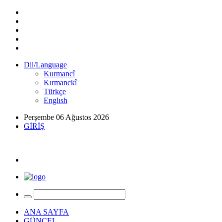
Dil/Language
Kurmancî
Kırmanckî
Türkçe
Englısh
Perşembe 06 Ağustos 2026
GİRİŞ
ANA SAYFA
GÜNCEL