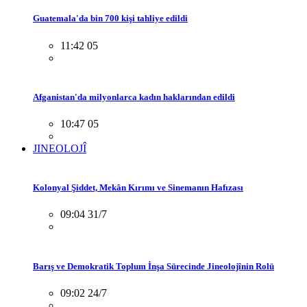
Guatemala'da bin 700 kişi tahliye edildi
11:42 05
Afganistan'da milyonlarca kadın haklarından edildi
10:47 05
JINEOLOJÎ
Kolonyal Şiddet, Mekân Kırımı ve Sinemanın Hafızası
09:04 31/7
Barış ve Demokratik Toplum İnşa Sürecinde Jineolojînin Rolü
09:02 24/7