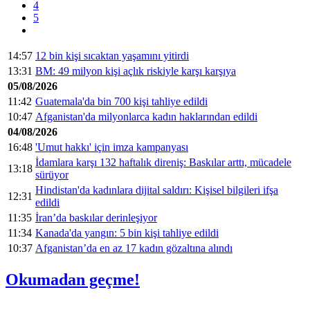
4
5
14:57
12 bin kişi sıcaktan yaşamını yitirdi
13:31
BM: 49 milyon kişi açlık riskiyle karşı karşıya
05/08/2026
11:42
Guatemala'da bin 700 kişi tahliye edildi
10:47
Afganistan'da milyonlarca kadın haklarından edildi
04/08/2026
16:48
'Umut hakkı' için imza kampanyası
İdamlara karşı 132 haftalık direniş: Baskılar arttı, mücadele
13:18
sürüyor
Hindistan'da kadınlara dijital saldırı: Kişisel bilgileri ifşa
12:31
edildi
11:35
İran’da baskılar derinleşiyor
11:34
Kanada'da yangın: 5 bin kişi tahliye edildi
10:37
Afganistan’da en az 17 kadın gözaltına alındı
Okumadan geçme!