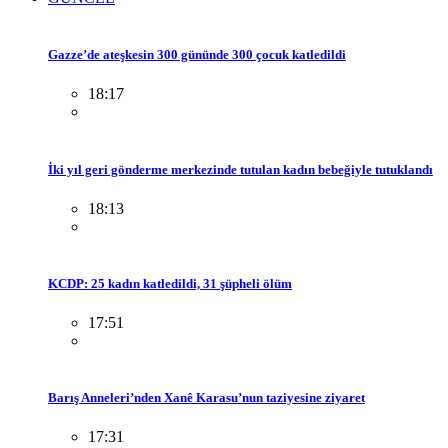
Gazze’de ateşkesin 300 gününde 300 çocuk katledildi
18:17
İki yıl geri gönderme merkezinde tutulan kadın bebeğiyle tutuklandı
18:13
KCDP: 25 kadın katledildi, 31 şüpheli ölüm
17:51
Barış Anneleri’nden Xanê Karasu’nun taziyesine ziyaret
17:31