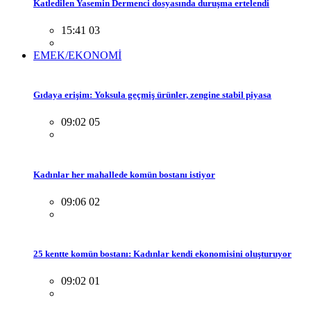
Katledilen Yasemin Dermenci dosyasında duruşma ertelendi
15:41 03
EMEK/EKONOMİ
Gıdaya erişim: Yoksula geçmiş ürünler, zengine stabil piyasa
09:02 05
Kadınlar her mahallede komün bostanı istiyor
09:06 02
25 kentte komün bostanı: Kadınlar kendi ekonomisini oluşturuyor
09:02 01