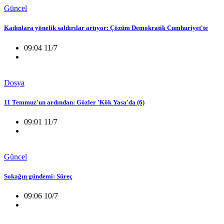
Güncel
Kadınlara yönelik saldırılar artıyor: Çözüm Demokratik Cumhuriyet'te
09:04 11/7
Dosya
11 Temmuz'un ardından: Gözler 'Kök Yasa'da (6)
09:01 11/7
Güncel
Sokağın gündemi: Süreç
09:06 10/7