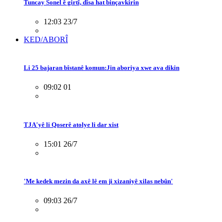
Tuncay Sonel ê girtî, dîsa hat binçavkirin
12:03 23/7
KED/ABORÎ
Li 25 bajaran bîstanê komun:Jin aboriya xwe ava dikin
09:02 01
TJA'yê li Qoserê atolye li dar xist
15:01 26/7
'Me kedek mezin da axê lê em ji xizaniyê xilas nebûn'
09:03 26/7