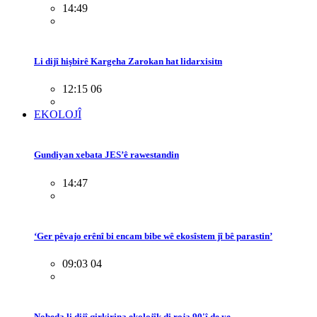
14:49
Li dijî hişbirê Kargeha Zarokan hat lidarxisitn
12:15 06
EKOLOJÎ
Gundiyan xebata JES’ê rawestandin
14:47
‘Ger pêvajo erênî bi encam bibe wê ekosîstem jî bê parastin’
09:03 04
Nobeda li dijî qirkirina ekolojîk di roja 90'î de ye