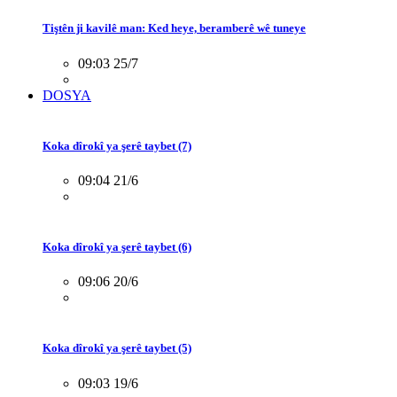
Tiştên ji kavilê man: Ked heye, beramberê wê tuneye
09:03 25/7
DOSYA
Koka dîrokî ya şerê taybet (7)
09:04 21/6
Koka dîrokî ya şerê taybet (6)
09:06 20/6
Koka dîrokî ya şerê taybet (5)
09:03 19/6