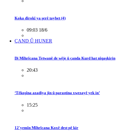
Koka dîrokî ya şerê taybet (4)
09:03 18/6
ÇAND Û HUNER
Di Mîhrîcana Tetwanê de wêje û çanda Kurd hat nîqaşkirin
20:43
‘Têkoşîna azadiya jin û parastina xwezayê yek in’
15:25
12'yemîn Mîhrîcana Koxê dest pê kir