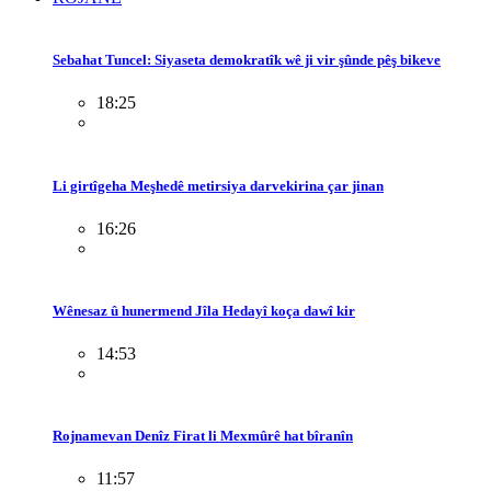
Sebahat Tuncel: Siyaseta demokratîk wê ji vir şûnde pêş bikeve
18:25
Li girtîgeha Meşhedê metirsiya darvekirina çar jinan
16:26
Wênesaz û hunermend Jîla Hedayî koça dawî kir
14:53
Rojnamevan Denîz Firat li Mexmûrê hat bîranîn
11:57