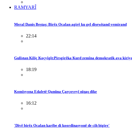
RAMYARÎ
Meral Daniş Beştaş: Birêz Ocalan agirê ku gel dişewitand vemirand
22:14
Gulîstan Kiliç Koçyîgît:Pirsgirêka Kurd zemîna demokratîk ava kiriy
18:19
Komîsyona Edaletê Qanûna Çarçoveyî nîqaş dike
16:12
'Divê birêz Ocalan karibe di koordînasyonê de cih bigire'