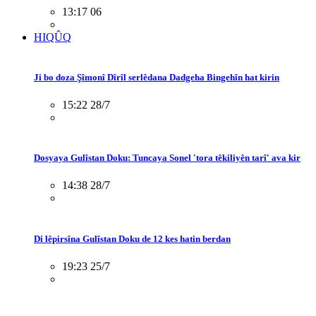
13:17 06
HIQÛQ
Ji bo doza Şîmonî Dîrîl serlêdana Dadgeha Bingehîn hat kirin
15:22 28/7
Dosyaya Gulîstan Doku: Tuncaya Sonel 'tora têkiliyên tarî' ava kir
14:38 28/7
Di lêpirsîna Gulîstan Doku de 12 kes hatin berdan
19:23 25/7