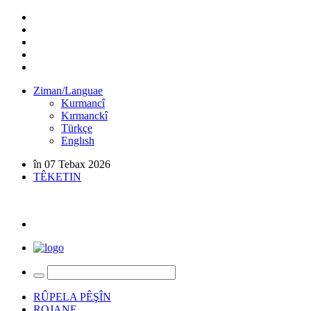
Ziman/Languae
Kurmancî
Kırmanckî
Türkçe
Englısh
în 07 Tebax 2026
TÊKETIN
RÛPELA PÊŞÎN
ROJANE