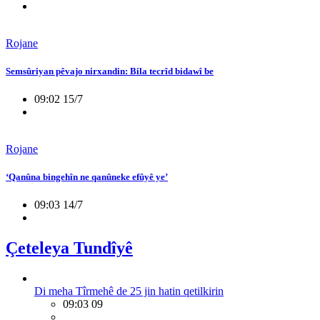
Rojane
Semsûriyan pêvajo nirxandin: Bila tecrîd bidawî be
09:02 15/7
Rojane
‘Qanûna bingehîn ne qanûneke efûyê ye’
09:03 14/7
Çeteleya Tundîyê
Di meha Tîrmehê de 25 jin hatin qetilkirin
09:03 09