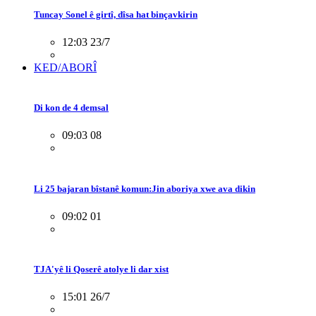
Tuncay Sonel ê girtî, dîsa hat binçavkirin
12:03 23/7
KED/ABORÎ
Di kon de 4 demsal
09:03 08
Li 25 bajaran bîstanê komun:Jin aboriya xwe ava dikin
09:02 01
TJA'yê li Qoserê atolye li dar xist
15:01 26/7