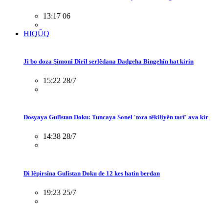
13:17 06
HIQÛQ
Ji bo doza Şîmonî Dîrîl serlêdana Dadgeha Bingehîn hat kirin
15:22 28/7
Dosyaya Gulîstan Doku: Tuncaya Sonel 'tora têkiliyên tarî' ava kir
14:38 28/7
Di lêpirsîna Gulîstan Doku de 12 kes hatin berdan
19:23 25/7