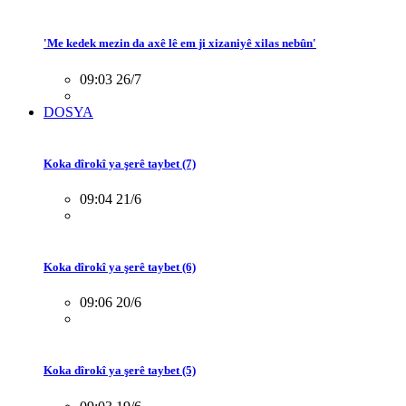
'Me kedek mezin da axê lê em ji xizaniyê xilas nebûn'
09:03 26/7
DOSYA
Koka dîrokî ya şerê taybet (7)
09:04 21/6
Koka dîrokî ya şerê taybet (6)
09:06 20/6
Koka dîrokî ya şerê taybet (5)