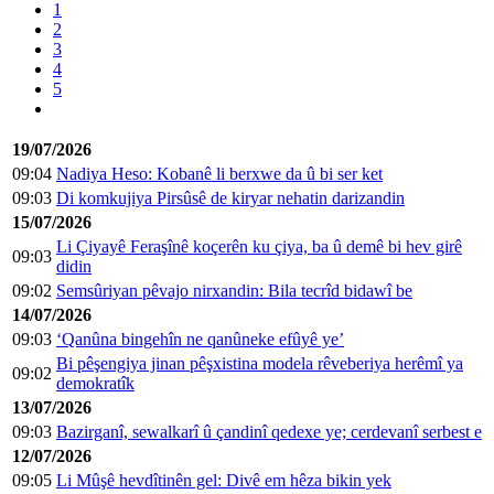
1
2
3
4
5
19/07/2026
09:04
Nadiya Heso: Kobanê li berxwe da û bi ser ket
09:03
Di komkujiya Pirsûsê de kiryar nehatin darizandin
15/07/2026
Li Çiyayê Feraşînê koçerên ku çiya, ba û demê bi hev girê
09:03
didin
09:02
Semsûriyan pêvajo nirxandin: Bila tecrîd bidawî be
14/07/2026
09:03
‘Qanûna bingehîn ne qanûneke efûyê ye’
Bi pêşengiya jinan pêşxistina modela rêveberiya herêmî ya
09:02
demokratîk
13/07/2026
09:03
Bazirganî, sewalkarî û çandinî qedexe ye; cerdevanî serbest e
12/07/2026
09:05
Li Mûşê hevdîtinên gel: Divê em hêza bikin yek