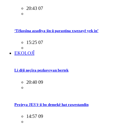
20:43 07
‘Têkoşîna azadiya jin û parastina xwezayê yek in’
15:25 07
EKOLOJÎ
Li dijî neçîra pezkovıyan bertek
20:40 09
Projeya JES'ê ji bo demekê hat rawestandin
14:57 09