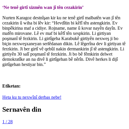
‘Ne tenê girtî xizmên wan jî tên cezakirin’
Nurten Karagoz destnîşan kir ku ne tenê girtî malbatên wan jî tên
cezakirin û wiha bi lêv kir: “Hevdîtin bi kêfî tên astengkirin. Ev
binpêkirina maf a cidiye. Rojname, name û kovar nayên dayîn. Ev
mafên mirovane. Lê ev maf bi kêfî tên xespkirin. Li girtiyan
poşmanî tê fezkirin. Li girtîgeha Karabukê girtiyên nexweş ji bo
biçin nexweşxaneyan serlêdanan dikin. Lê lêgerîna dev li girtiyan tê
ferzkirin. Ji ber girtî vê qebûl nakin dermankirin jî tê astengkirin. Li
girtiyên 30 salî poşmanî tê ferzkirin. Ji bo bê fêmkirin delwet
demokratîke an na divê li girtîgehan bê nêrîn. Divê herkes li dijî
girtîgehan hestiyar bin.”
Etîketan:
Heta ku tu nexwînî derbas nebe!
Sernavên din
1
/ 28