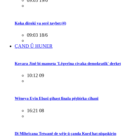
09:03 19/6
Koka dîrokî ya şerê taybet (4)
09:03 18/6
ÇAND Û HUNER
Kovara Jinê bi manşeta 'Lêgerîna civaka demokratîk' derket
10:12 09
Wêneya Evîn Ebasî gihaşt fînala pêşbirka cîhanî
16:21 08
Di Mîhrîcana Tetwanê de wêje û çanda Kurd hat nîqaşkirin