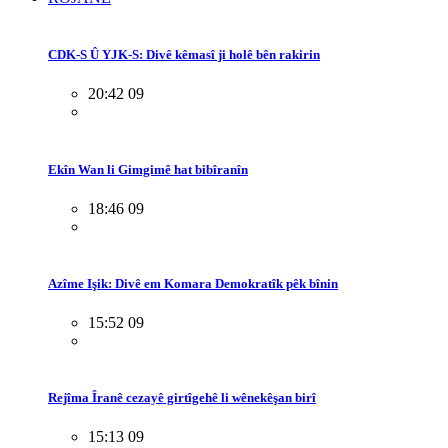
CDK-S Û YJK-S: Divê kêmasî ji holê bên rakirin
20:42 09
Ekîn Wan li Gimgimê hat bibîranîn
18:46 09
Azîme Işik: Divê em Komara Demokratîk pêk bînin
15:52 09
Rejîma Îranê cezayê girtîgehê li wênekêşan birî
15:13 09