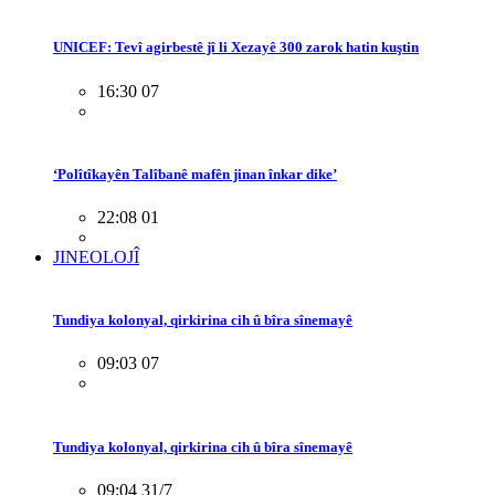
UNICEF: Tevî agirbestê jî li Xezayê 300 zarok hatin kuştin
16:30 07
‘Polîtîkayên Talîbanê mafên jinan înkar dike’
22:08 01
JINEOLOJÎ
Tundiya kolonyal, qirkirina cih û bîra sînemayê
09:03 07
Tundiya kolonyal, qirkirina cih û bîra sînemayê
09:04 31/7