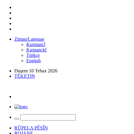
Ziman/Languae
Kurmancî
Kırmanckî
Türkçe
Englısh
Duşem 10 Tebax 2026
TÊKETIN
RÛPELA PÊŞÎN
ROJANE