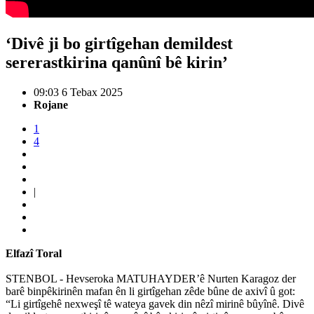
‘Divê ji bo girtîgehan demildest
sererastkirina qanûnî bê kirin’
09:03 6 Tebax 2025
Rojane
1
4
|
Elfazî Toral
STENBOL - Hevseroka MATUHAYDER’ê Nurten Karagoz der
barê binpêkirinên mafan ên li girtîgehan zêde bûne de axivî û got:
“Li girtîgehê nexweşî tê wateya gavek din nêzî mirinê bûyînê. Divê