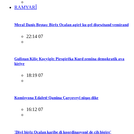
RAMYARÎ
Meral Daniş Beştaş: Birêz Ocalan agirê ku gel dişewitand vemirand
22:14 07
Gulîstan Kiliç Koçyîgît: Pirsgirêka Kurd zemîna demokratîk ava
kiriye
18:19 07
Komîsyona Edaletê Qanûna Çarçoveyî nîqaş dike
16:12 07
'Divê birêz Ocalan karibe di koordînasyonê de cih bigire'