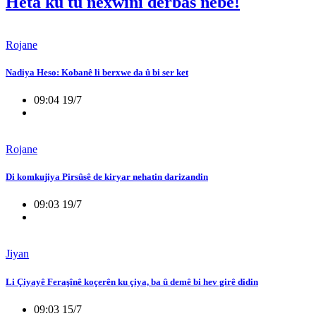
Heta ku tu nexwînî derbas nebe!
Rojane
Nadiya Heso: Kobanê li berxwe da û bi ser ket
09:04 19/7
Rojane
Di komkujiya Pirsûsê de kiryar nehatin darizandin
09:03 19/7
Jiyan
Li Çiyayê Feraşînê koçerên ku çiya, ba û demê bi hev girê didin
09:03 15/7