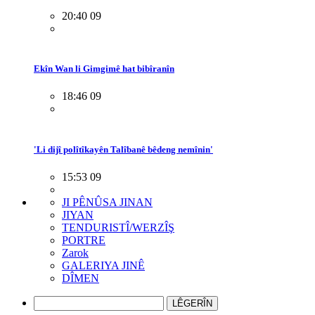
20:40 09
Ekîn Wan li Gimgimê hat bibîranîn
18:46 09
'Li dijî polîtîkayên Talîbanê bêdeng nemînin'
15:53 09
JI PÊNÛSA JINAN
JIYAN
TENDURISTÎ/WERZÎŞ
PORTRE
Zarok
GALERIYA JINÊ
DÎMEN
LÊGERÎN