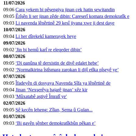
11/07/2026
09:06
Cara yekem bi pêşengiya jinan çek hatin şewitandin
09:05
Êrîşên li ser jinan zêde dibin: Çareserî komara demokratîk e
09:03
Li navenda lênêrtinê 29 kesî jiyana xwe ji dest daye
10/07/2026
09:04
Li her dîrekekî kamerayek heye
09/07/2026
09:02
'Jin bi hemû karî re eleqeder dibin’
08/07/2026
09:05
‘Di qanûna tê derxistin de divê edalet hebe’
09:02
‘Normalkirina îstîsmara zarokan li dijî etîka pîşeyê ye’
07/07/2026
09:05
Îfadeyên di dosyaya Navenda Şîfa ya lênêrtinê de
09:04
Jinan ‘Nexşerêya bajarê jinan’ xêz kir
09:03
'Mûxatabê aştiyê Îmralî ye'
02/07/2026
09:05
Sê keçên leheng: Zîlan, Sema û Gulan...
01/07/2026
09:03
‘Bi gavên şênber demokratîkbûn pêkan e’