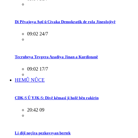
Di Pêvajoya Aştî û Civaka Demokratîk de rola Jineolojiyê
09:02 24/7
Tecrubeya Tevgera Azadiya Jinan a Kurdistanê
09:02 17/7
HEMÛ NÛÇE
CDK-S Û YJK-S: Divê kêmasî ji holê bên rakirin
20:42 09
Li dijî neçîra pezkovıyan bertek