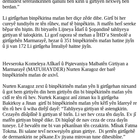
demildest sererastkirinên qanûnî bên kirin û girtiyên nexweş bên
berdan.”
Li girtîgehan binpêkirina mafan her diçe zêde dibe. Girtî bi her
cureyê tundiyên re tên rûhev, maf tê binpêkirin. Ji mafên herî sereke
bêpar tên hiştin. Bi biryarên Lijneya Îdarî û Şopandinê tahliyeya
girtiyan tê taloqkirin. Li gorî rapora sê mehan a ÎHD’a Stenbolê a
girtîgehên Marmarayê, hezar û 351 binpêkirinên mafan hatine jiyîn
û ji van 172 Li girtîgeha Îmraliyê haitne jiyîn.
Hevseroka Komeleya Alîkarî û Piştevaniya Malbatên Girtiyan a
Marmarayê (MATUHAYDER) Nurten Karagoz der barê
binpêkirinên mafan de axivî.
Nurten Karagoz zext û binpêkirinên mafan yên li girtîgehan nirxand
û got hem girtiyên din hem girtiyên din bi binpêkirinên mafan yên
cidî re tên rû hev. Nurtek Karagoz anî ziman ku li girtîgeha
Bakirkoy a Jinan girtî bi binpêkirinên mafan yên kêfî yên îdareyê re
tên rû hev û wiha dirêjî dayê: “Tahliyeya girtiyan tê astengkirin.
Cezayên dîsîplînê li girtiyan tê birîn. Li ser hev ceza tên dayîn. Ev jî
mafên girtiyan binpê dike. Di hiqûqê de nav ceza de ceza dayîn
tuneye. Lê hevalên me bi van pêkanînan tên cezakirin. Mînak Fatma
Tokma. Bi salane tevî nexweşiyên giran girtiye. Di şertên girtîgehê
de dermankirin ne pêkane.Ev jiyana mirovan tune dihesibîne.”