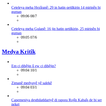
Çeteleya meha Hezîranê: 29 in hatin qetilkirin 14 mirinên bi
guman
09:06 08/7
Çeteleya meha Gulanê: 16 jin hatin qetilkirin, 25 mirinên bi
guman
09:05 07/6
Medya Kritîk
Em çi dibêjin û ew çi dibêjin?
09:04 10/1
Zimanê medyayê yê salekê
09:04 03/1
Çapemeniya desthilatldariyê di rapora Rojîn Kabaîş de bi ser
neket