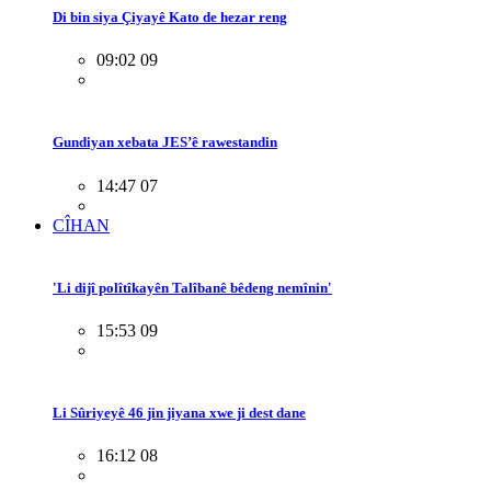
Di bin siya Çiyayê Kato de hezar reng
09:02 09
Gundiyan xebata JES’ê rawestandin
14:47 07
CÎHAN
'Li dijî polîtîkayên Talîbanê bêdeng nemînin'
15:53 09
Li Sûriyeyê 46 jin jiyana xwe ji dest dane
16:12 08