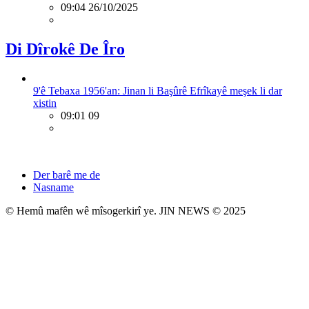
09:04 26/10/2025
Di Dîrokê De Îro
9'ê Tebaxa 1956'an: Jinan li Başûrê Efrîkayê meşek li dar
xistin
09:01 09
Der barê me de
Nasname
© Hemû mafên wê mîsogerkirî ye. JIN NEWS © 2025