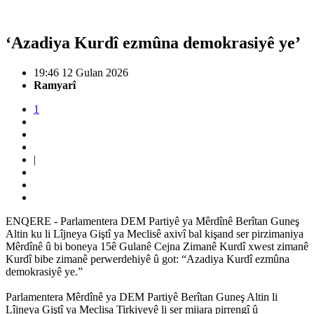
‘Azadiya Kurdî ezmûna demokrasiyê ye’
19:46 12 Gulan 2026
Ramyarî
1
|
ENQERE - Parlamentera DEM Partiyê ya Mêrdînê Berîtan Guneş
Altin ku li Lîjneya Giştî ya Meclisê axivî bal kişand ser pirzimaniya
Mêrdînê û bi boneya 15ê Gulanê Cejna Zimanê Kurdî xwest zimanê
Kurdî bibe zimanê perwerdehiyê û got: “Azadiya Kurdî ezmûna
demokrasiyê ye.”
Parlamentera Mêrdînê ya DEM Partiyê Berîtan Guneş Altin li
Lîjneya Giştî ya Meclisa Tirkiyeyê li ser mijara pirrengî û