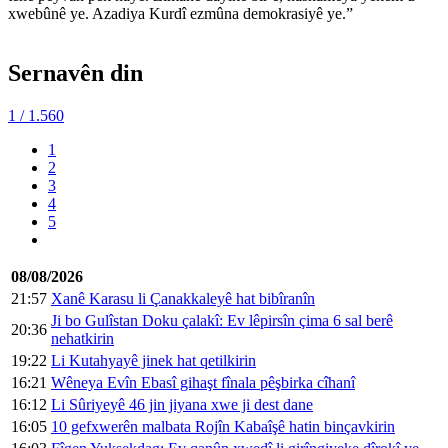
xwebûnê ye. Azadiya Kurdî ezmûna demokrasiyê ye.”
Sernavên din
1
/ 1.560
1
2
3
4
5
08/08/2026
21:57
Xanê Karasu li Çanakkaleyê hat bibîranîn
Ji bo Gulîstan Doku çalakî: Ev lêpirsîn çima 6 sal berê
20:36
nehatkirin
19:22
Li Kutahyayê jinek hat qetilkirin
16:21
Wêneya Evîn Ebasî gihaşt fînala pêşbirka cîhanî
16:12
Li Sûriyeyê 46 jin jiyana xwe ji dest dane
16:05
10 gefxwerên malbata Rojîn Kabaîşê hatin binçavkirin