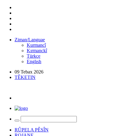
Ziman/Languae
Kurmancî
Kırmanckî
Türkçe
Englısh
09 Tebax 2026
TÊKETIN
RÛPELA PÊŞÎN
ROJANE