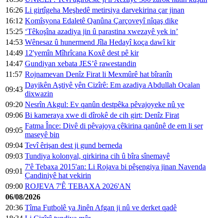
16:26
Li girtîgeha Meşhedê metirsiya darvekirina çar jinan
16:12
Komîsyona Edaletê Qanûna Çarçoveyî nîqaş dike
15:25
‘Têkoşîna azadiya jin û parastina xwezayê yek in’
14:53
Wênesaz û hunermend Jîla Hedayî koça dawî kir
14:49
12'yemîn Mîhrîcana Koxê dest pê kir
14:47
Gundiyan xebata JES’ê rawestandin
11:57
Rojnamevan Denîz Firat li Mexmûrê hat bîranîn
Dayikên Aştiyê yên Cizîrê: Em azadiya Abdullah Ocalan
09:43
dixwazin
09:20
Nesrîn Akgul: Ev qanûn destpêka pêvajoyeke nû ye
09:06
Bi kameraya xwe di dîrokê de cih girt: Denîz Firat
Fatma Înce: Divê di pêvajoya çêkirina qanûnê de em li ser
09:05
maseyê bin
09:04
Tevî êrişan dest ji gund berneda
09:03
Tundiya kolonyal, qirkirina cih û bîra sînemayê
7'ê Tebaxa 2015'an: Li Rojava bi pêşengiya jinan Navenda
09:01
Çandiniyê hat vekirin
09:00
ROJEVA 7'Ê TEBAXA 2026'AN
06/08/2026
20:36
Tîma Futbolê ya Jinên Afgan ji nû ve derket qadê