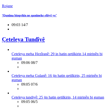
Rojane
‘Qanûna bingehîn ne qanûneke efûyê ye’
09:03 14/7
Çeteleya Tundîyê
Çeteleya meha Hezîranê: 29 in hatin qetilkirin 14 mirinên bi
guman
09:06 08/7
Çeteleya meha Gulanê: 16 jin hatin qetilkirin, 25 mirinên bi
guman
09:05 07/6
Çeteleya tundiyê: 25 jin hatin qetilkirin, 14 mirinên bi guman
09:05 06/5