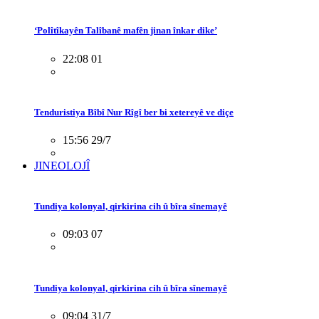
‘Polîtîkayên Talîbanê mafên jinan înkar dike’
22:08 01
Tenduristiya Bîbî Nur Rîgî ber bi xetereyê ve diçe
15:56 29/7
JINEOLOJÎ
Tundiya kolonyal, qirkirina cih û bîra sînemayê
09:03 07
Tundiya kolonyal, qirkirina cih û bîra sînemayê
09:04 31/7