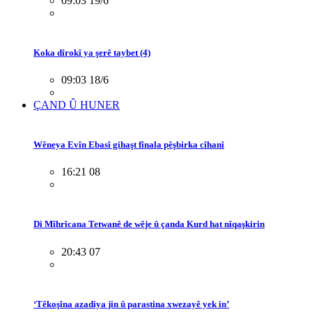
09:03 19/6
Koka dîrokî ya şerê taybet (4)
09:03 18/6
ÇAND Û HUNER
Wêneya Evîn Ebasî gihaşt fînala pêşbirka cîhanî
16:21 08
Di Mîhrîcana Tetwanê de wêje û çanda Kurd hat nîqaşkirin
20:43 07
‘Têkoşîna azadiya jin û parastina xwezayê yek in’