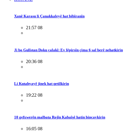
Xanê Karasu li Çanakkaleyê hat bibîranîn
21:57 08
Ji bo Gulîstan Doku çalakî: Ev lêpirsîn çima 6 sal berê nehatkirin
20:36 08
Li Kutahyayê jinek hat qetilkirin
19:22 08
10 gefxwerên malbata Rojîn Kabaîşê hatin binçavkirin
16:05 08