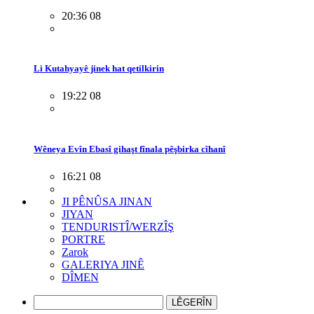
20:36 08
Li Kutahyayê jinek hat qetilkirin
19:22 08
Wêneya Evîn Ebasî gihaşt fînala pêşbirka cîhanî
16:21 08
JI PÊNÛSA JINAN
JIYAN
TENDURISTÎ/WERZÎŞ
PORTRE
Zarok
GALERIYA JINÊ
DÎMEN
LÊGERÎN