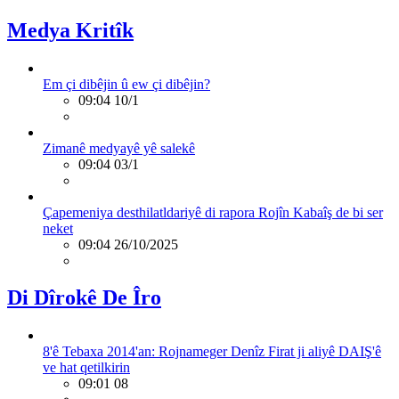
Medya Kritîk
Em çi dibêjin û ew çi dibêjin?
09:04 10/1
Zimanê medyayê yê salekê
09:04 03/1
Çapemeniya desthilatldariyê di rapora Rojîn Kabaîş de bi ser
neket
09:04 26/10/2025
Di Dîrokê De Îro
8'ê Tebaxa 2014'an: Rojnameger Denîz Firat ji aliyê DAIŞ'ê
ve hat qetilkirin
09:01 08