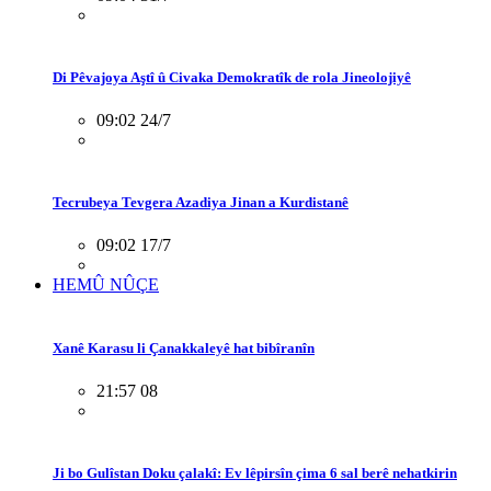
Di Pêvajoya Aştî û Civaka Demokratîk de rola Jineolojiyê
09:02 24/7
Tecrubeya Tevgera Azadiya Jinan a Kurdistanê
09:02 17/7
HEMÛ NÛÇE
Xanê Karasu li Çanakkaleyê hat bibîranîn
21:57 08
Ji bo Gulîstan Doku çalakî: Ev lêpirsîn çima 6 sal berê nehatkirin