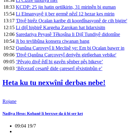
18:34
Li Cizîrê tundiya mêr
18:33
KCDP: 25 jin hatin qetilkirin, 31 mirinên bi guman
15:54
Li Elmanyayê ji ber germê nêzî 12 hezar kes mirin
13:17
'Divê birêz Ocalan karibe di koordînasyonê de cih bigire'
12:15
Li dijî hişbirê Kargeha Zarokan hat lidarxisitn
12:06
Şaredariya Peyasê Têkoşîna li Dijî Tundiyê didomîne
10:54
Ji bo tevlibûna konsera ciwanan bang
10:52
Qanûna Çaroveyî li Meclisê ye: Em bi Ocalan bawer in
09:06
'Divê Qanûna Çarçoveyî deriyên girtîgehan vebike'
09:05
‘Pêvajo divê êdî bi gavên şênber pêş bikeve’
09:03
‘Bêcezatî cesartê dide çareserî rêxistinbûn e’
Heta ku tu nexwînî derbas nebe!
Rojane
Nadiya Heso: Kobanê li berxwe da û bi ser ket
09:04 19/7