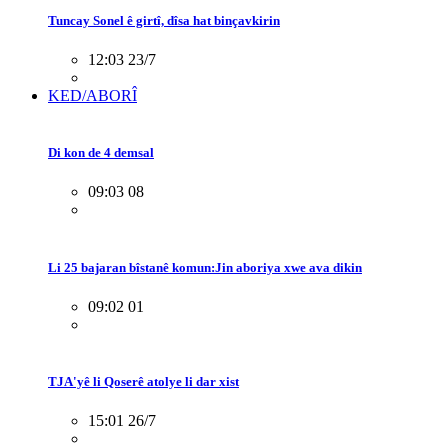
Tuncay Sonel ê girtî, dîsa hat binçavkirin
12:03 23/7
KED/ABORÎ
Di kon de 4 demsal
09:03 08
Li 25 bajaran bîstanê komun:Jin aboriya xwe ava dikin
09:02 01
TJA'yê li Qoserê atolye li dar xist
15:01 26/7