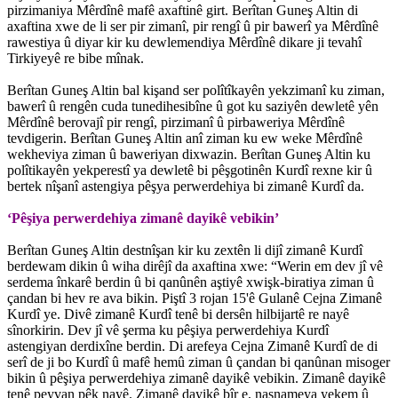
pirzimaniya Mêrdînê mafê axaftinê girt. Berîtan Guneş Altin di
axaftina xwe de li ser pir zimanî, pir rengî û pir bawerî ya Mêrdînê
rawestiya û diyar kir ku dewlemendiya Mêrdînê dikare ji tevahî
Tirkiyeyê re bibe mînak.
Berîtan Guneş Altin bal kişand ser polîtîkayên yekzimanî ku ziman,
bawerî û rengên cuda tunedihesibîne û got ku saziyên dewletê yên
Mêrdînê berovajî pir rengî, pirzimanî û pirbaweriya Mêrdînê
tevdigerin. Berîtan Guneş Altin anî ziman ku ew weke Mêrdînê
wekheviya ziman û baweriyan dixwazin. Berîtan Guneş Altin ku
polîtikayên yekperestî ya dewletê bi pêşgotinên Kurdî rexne kir û
bertek nîşanî astengiya pêşya perwerdehiya bi zimanê Kurdî da.
‘Pêşiya perwerdehiya zimanê dayikê vebikin’
Berîtan Guneş Altin destnîşan kir ku zextên li dijî zimanê Kurdî
berdewam dikin û wiha dirêjî da axaftina xwe: “Werin em dev jî vê
serdema înkarê berdin û bi qanûnên aştiyê xwişk-biratiya ziman û
çandan bi hev re ava bikin. Piştî 3 rojan 15'ê Gulanê Cejna Zimanê
Kurdî ye. Divê zimanê Kurdî tenê bi dersên hilbijartê re nayê
sînorkirin. Dev jî vê şerma ku pêşiya perwerdehiya Kurdî
astengiyan derdixîne berdin. Di arefeya Cejna Zimanê Kurdî de di
serî de ji bo Kurdî û mafê hemû ziman û çandan bi qanûnan misoger
bikin û pêşiya perwerdehiya zimanê dayikê vebikin. Zimanê dayikê
tenê peyvan pêk nayê. Zimanê dayikê bîr e, nasnameya yekem û