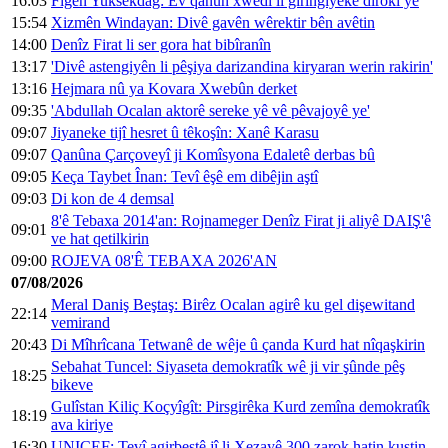
16:03
Fîgen Yuksekdag: Ev qanûn xwedî li girîngiyeke dîrokî ye
15:54
Xizmên Windayan: Divê gavên wêrektir bên avêtin
14:00
Denîz Firat li ser gora hat bibîranîn
13:17
'Divê astengiyên li pêşiya darizandina kiryaran werin rakirin'
13:16
Hejmara nû ya Kovara Xwebûn derket
09:35
'Abdullah Ocalan aktorê sereke yê vê pêvajoyê ye'
09:07
Jiyaneke tijî hesret û têkoşîn: Xanê Karasu
09:07
Qanûna Çarçoveyî ji Komîsyona Edaletê derbas bû
09:05
Keça Taybet Înan: Tevî êşê em dibêjin aştî
09:03
Di kon de 4 demsal
8'ê Tebaxa 2014'an: Rojnameger Denîz Firat ji aliyê DAIŞ'ê
09:01
ve hat qetilkirin
09:00
ROJEVA 08'Ê TEBAXA 2026'AN
07/08/2026
Meral Daniş Beştaş: Birêz Ocalan agirê ku gel dişewitand
22:14
vemirand
20:43
Di Mîhrîcana Tetwanê de wêje û çanda Kurd hat nîqaşkirin
Sebahat Tuncel: Siyaseta demokratîk wê ji vir şûnde pêş
18:25
bikeve
Gulîstan Kiliç Koçyîgît: Pirsgirêka Kurd zemîna demokratîk
18:19
ava kiriye
16:30
UNICEF: Tevî agirbestê jî li Xezayê 300 zarok hatin kuştin