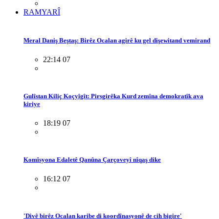
RAMYARÎ
Meral Daniş Beştaş: Birêz Ocalan agirê ku gel dişewitand vemirand
22:14 07
Gulîstan Kiliç Koçyîgît: Pirsgirêka Kurd zemîna demokratîk ava
kiriye
18:19 07
Komîsyona Edaletê Qanûna Çarçoveyî nîqaş dike
16:12 07
'Divê birêz Ocalan karibe di koordînasyonê de cih bigire'