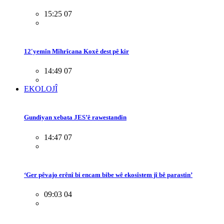
15:25 07
12'yemîn Mîhrîcana Koxê dest pê kir
14:49 07
EKOLOJÎ
Gundiyan xebata JES’ê rawestandin
14:47 07
‘Ger pêvajo erênî bi encam bibe wê ekosîstem jî bê parastin’
09:03 04