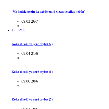
'Me kedek mezin da axê lê em ji xizaniyê xilas nebûn'
09:03 26/7
DOSYA
Koka dîrokî ya şerê taybet (7)
09:04 21/6
Koka dîrokî ya şerê taybet (6)
09:06 20/6
Koka dîrokî ya şerê taybet (5)