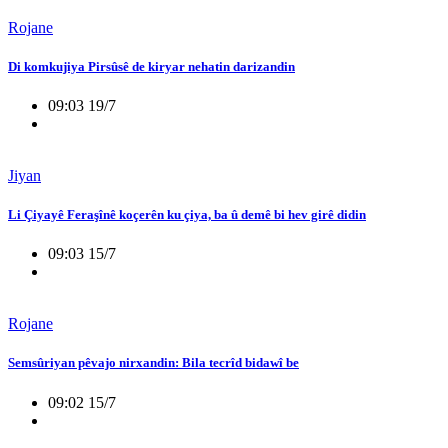
Rojane
Di komkujiya Pirsûsê de kiryar nehatin darizandin
09:03 19/7
Jiyan
Li Çiyayê Feraşînê koçerên ku çiya, ba û demê bi hev girê didin
09:03 15/7
Rojane
Semsûriyan pêvajo nirxandin: Bila tecrîd bidawî be
09:02 15/7