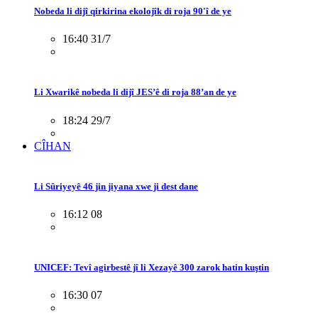
Nobeda li dijî qirkirina ekolojîk di roja 90'î de ye
16:40 31/7
Li Xwarikê nobeda li dijî JES’ê di roja 88’an de ye
18:24 29/7
CÎHAN
Li Sûriyeyê 46 jin jiyana xwe ji dest dane
16:12 08
UNICEF: Tevî agirbestê jî li Xezayê 300 zarok hatin kuştin
16:30 07