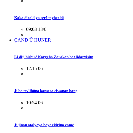
Koka dîrokî ya şerê taybet (4)
09:03 18/6
ÇAND Û HUNER
Li dijî hişbirê Kargeha Zarokan hat lidarxisitn
12:15 06
Ji bo tevlibûna konsera ciwanan bang
10:54 06
Ji jinan atolyeya boyaxkirina camê