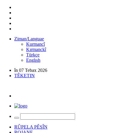
Ziman/Languae
Kurmancî
Kırmanckî
Türkçe
Englısh
în 07 Tebax 2026
TÊKETIN
RÛPELA PÊŞÎN
ROJANE