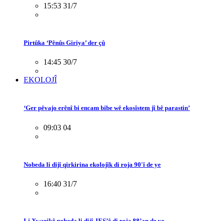
15:53 31/7
Pirtûka ‘Pênûs Giriya’ der çû
14:45 30/7
EKOLOJÎ
‘Ger pêvajo erênî bi encam bibe wê ekosîstem jî bê parastin’
09:03 04
Nobeda li dijî qirkirina ekolojîk di roja 90'î de ye
16:40 31/7
Li Xwarikê nobeda li dijî JES’ê di roja 88’an de ye