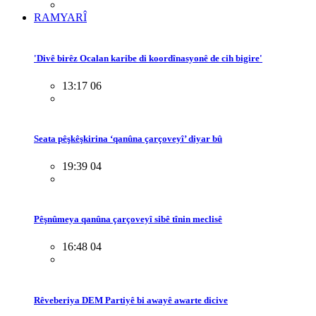
RAMYARÎ
'Divê birêz Ocalan karibe di koordînasyonê de cih bigire'
13:17 06
Seata pêşkêşkirina ‘qanûna çarçoveyî’ diyar bû
19:39 04
Pêşnûmeya qanûna çarçoveyî sibê tînin meclisê
16:48 04
Rêveberiya DEM Partiyê bi awayê awarte dicive