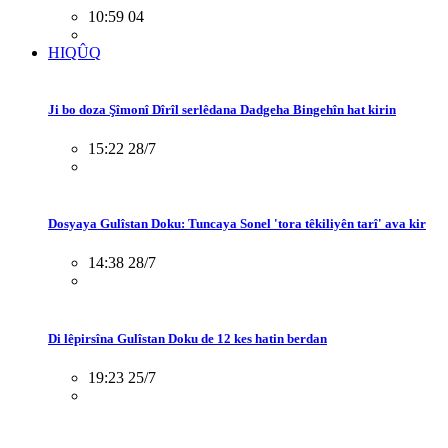
10:59 04
HIQÛQ
Ji bo doza Şîmonî Dîrîl serlêdana Dadgeha Bingehîn hat kirin
15:22 28/7
Dosyaya Gulîstan Doku: Tuncaya Sonel 'tora têkiliyên tarî' ava kir
14:38 28/7
Di lêpirsîna Gulîstan Doku de 12 kes hatin berdan
19:23 25/7