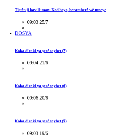
Tiştên ji kavilê man: Ked heye, beramberê wê tuneye
09:03 25/7
DOSYA
Koka dîrokî ya şerê taybet (7)
09:04 21/6
Koka dîrokî ya şerê taybet (6)
09:06 20/6
Koka dîrokî ya şerê taybet (5)
09:03 19/6