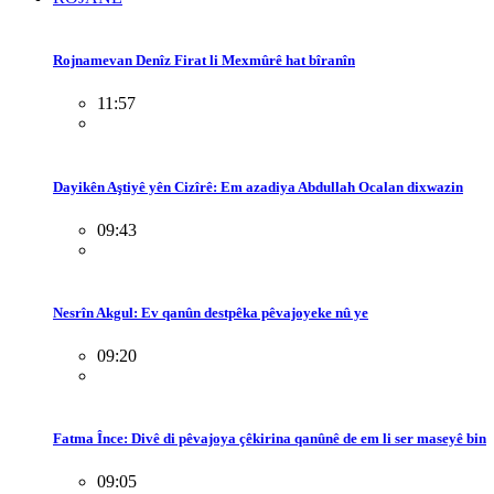
Rojnamevan Denîz Firat li Mexmûrê hat bîranîn
11:57
Dayikên Aştiyê yên Cizîrê: Em azadiya Abdullah Ocalan dixwazin
09:43
Nesrîn Akgul: Ev qanûn destpêka pêvajoyeke nû ye
09:20
Fatma Înce: Divê di pêvajoya çêkirina qanûnê de em li ser maseyê bin
09:05