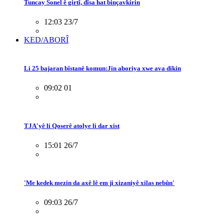
Tuncay Sonel ê girtî, dîsa hat binçavkirin
12:03 23/7
KED/ABORÎ
Li 25 bajaran bîstanê komun:Jin aboriya xwe ava dikin
09:02 01
TJA'yê li Qoserê atolye li dar xist
15:01 26/7
'Me kedek mezin da axê lê em ji xizaniyê xilas nebûn'
09:03 26/7