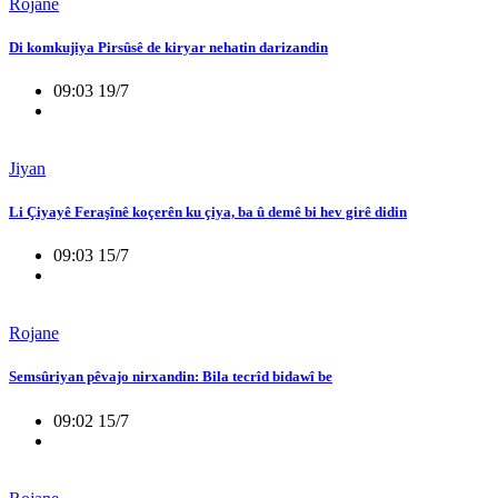
Rojane
Di komkujiya Pirsûsê de kiryar nehatin darizandin
09:03 19/7
Jiyan
Li Çiyayê Feraşînê koçerên ku çiya, ba û demê bi hev girê didin
09:03 15/7
Rojane
Semsûriyan pêvajo nirxandin: Bila tecrîd bidawî be
09:02 15/7