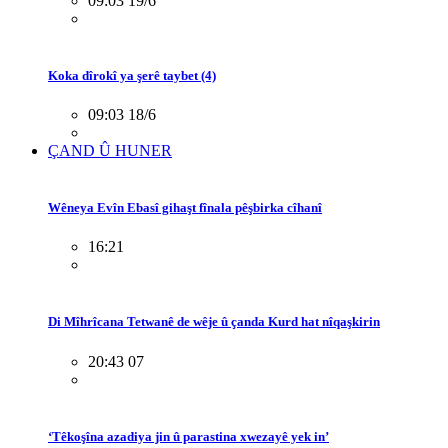
09:03 19/6
Koka dîrokî ya şerê taybet (4)
09:03 18/6
ÇAND Û HUNER
Wêneya Evîn Ebasî gihaşt fînala pêşbirka cîhanî
16:21
Di Mîhrîcana Tetwanê de wêje û çanda Kurd hat nîqaşkirin
20:43 07
‘Têkoşîna azadiya jin û parastina xwezayê yek in’