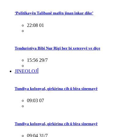
‘Polîtîkayên Talîbanê mafên jinan înkar dike’
22:08 01
Tenduristiya Bîbî Nur Rîgî ber bi xetereyê ve diçe
15:56 29/7
JINEOLOJÎ
Tundiya kolonyal, qirkirina cih û bîra sînemayê
09:03 07
Tundiya kolonyal, qirkirina cih û bîra sînemayê
09:04 31/7