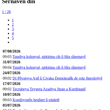
Sernavên din
1
/ 26
1
2
3
4
5
07/08/2026
09:03
Tundiya kolonyal, qirkirina cih û bîra sînemayê
31/07/2026
09:04
Tundiya kolonyal, qirkirina cih û bîra sînemayê
24/07/2026
09:02
Di Pêvajoya Aştî û Civaka Demokratîk de rola Jineolojiyê
17/07/2026
09:02
Tecrubeya Tevgera Azadiya Jinan a Kurdistanê
10/07/2026
09:03
Komîsyonên heqîqet û edaletê
03/07/2026