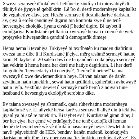
Xweza seranserê dîrokê wek hebûneke zindî ya bi mirovahiyê di
têkiliyê de jiyaye tê qebûlkirin. Lê îro di destê modernîteya kapîtalîst
de veguheriye alava şer. Hêzên sermaye û desthiladariyê daristan,
av, çiya û erdên çandiniyê digirin bin kontrola xwe û ne tenê
hevsengiya ekolojîk, jiyana civakî jî hedef digire. Bi taybet li
erdnîgariya Kurdistanê qetilkirina xwezayê heman di demê de wek
projeyeke hilweşandina çandinî û demografîk dimeşe.
Hema hema li tevahiya Tirkiyeyê bi texrîbatên ku maden diafirînin
xweza tune dibe û li Kurdistanê jî çiya, mêrg teslîmê sermayê hatine
kirin. Bi taybet di 20 salên dawî de bi qanûnên cuda pêşiya sermayê
hat vekirin û hema hema her derê me hatiye dagirkirin. Li her derê
ku gotinên ‘hewcedariya bi enerjiyê’, ‘herêmî û netewî’ talana
xwezayê û xwe dewlemendkirin heye. Di van talanan de darên
zeytûnan hatin tunekirin, sewal hatin qetilkirin, guherînên avhewayê
hatin jiyîn. Yekbûna dewlet û sermayê mafê hemû zindiyan tune
hesiband û hevsengiya ekolojiyê serobino dike.
Ev talana xwazeyê ya sîstematîk, qada rûhevhatina modernîteya
kapîtalîmzê ye. Li aliyekê hêrsa karê ya semayê li aliyê din jî têkiliya
jiyanî ya bi axê re tunekirin. Bi taybet ev li Kurdistanê giran dibe; Ji
ber her çiya, her çemê vê erdnîgariyê ne tenê ekolojîk di heman
demê de beramberê wê yê dîrokî û nasnameyê heye. Dewlet di bin
navê ‘pêşvebirinê’ de HES, bendav, kanên madenê, komkujiyên
daristanan pêk tîne û ev operasyona ‘teslîmkirina erdnîgariyê ye’. Ev