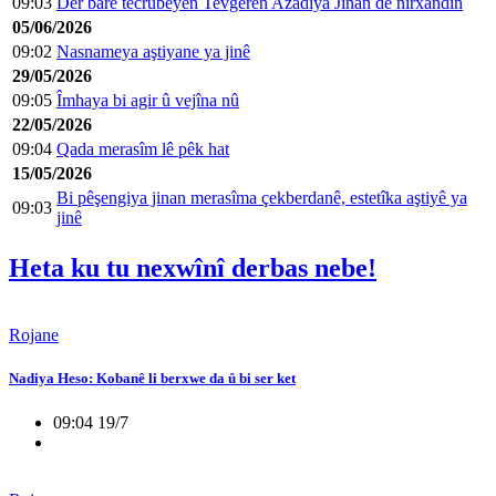
09:03
Der barê tecrubeyên Tevgerên Azadiya Jinan de nirxandin
05/06/2026
09:02
Nasnameya aştiyane ya jinê
29/05/2026
09:05
Îmhaya bi agir û vejîna nû
22/05/2026
09:04
Qada merasîm lê pêk hat
15/05/2026
Bi pêşengiya jinan merasîma çekberdanê, estetîka aştiyê ya
09:03
jinê
Heta ku tu nexwînî derbas nebe!
Rojane
Nadiya Heso: Kobanê li berxwe da û bi ser ket
09:04 19/7