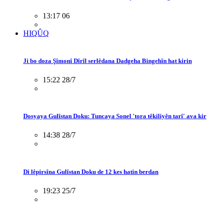
13:17 06
HIQÛQ
Ji bo doza Şîmonî Dîrîl serlêdana Dadgeha Bingehîn hat kirin
15:22 28/7
Dosyaya Gulîstan Doku: Tuncaya Sonel 'tora têkiliyên tarî' ava kir
14:38 28/7
Di lêpirsîna Gulîstan Doku de 12 kes hatin berdan
19:23 25/7