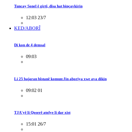
Tuncay Sonel ê girtî, dîsa hat binçavkirin
12:03 23/7
KED/ABORÎ
Di kon de 4 demsal
09:03
Li 25 bajaran bîstanê komun:Jin aboriya xwe ava dikin
09:02 01
TJA'yê li Qoserê atolye li dar xist
15:01 26/7