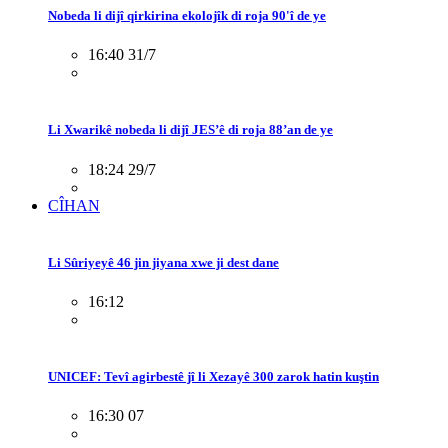
Nobeda li dijî qirkirina ekolojîk di roja 90'î de ye
16:40 31/7
Li Xwarikê nobeda li dijî JES’ê di roja 88’an de ye
18:24 29/7
CÎHAN
Li Sûriyeyê 46 jin jiyana xwe ji dest dane
16:12
UNICEF: Tevî agirbestê jî li Xezayê 300 zarok hatin kuştin
16:30 07