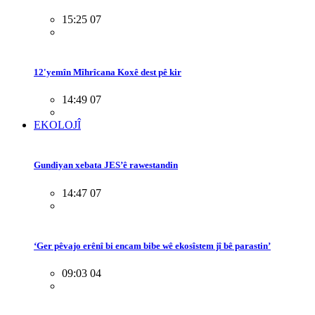
15:25 07
12'yemîn Mîhrîcana Koxê dest pê kir
14:49 07
EKOLOJÎ
Gundiyan xebata JES’ê rawestandin
14:47 07
‘Ger pêvajo erênî bi encam bibe wê ekosîstem jî bê parastin’
09:03 04