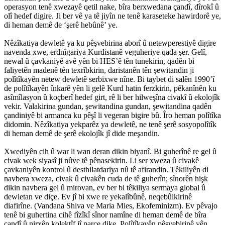
operasyon tenê xwezayê qetil nake, bîra berxwedana çandî, dîrokî û
olî hedef digire. Ji ber vê ya tê jiyîn ne tenê karaseteke hawirdorê ye,
di heman demê de ‘şerê hebûnê’ ye.
Nêzîkatiya dewletê ya ku pêşvebirina aborî û netewperestiyê digire
navenda xwe, erdnîgariya Kurdistanê veguheriye qada şer. Gelî,
newal û çavkaniyê avê yên bi HES’ê tên tunekirin, qadên bi
faliyetên madenê tên texrîbkirin, daristanên tên şewitandin ji
polîtîkayên netew dewletê serbixwe nîne. Bi taybet di salên 1990’î
de polîtîkayên înkarê yên li gelê Kurd hatin ferzkirin, pêkanînên ku
asîmîlasyon û koçberî hedef girt, rê li ber hilweşîna civakî û ekolojîk
vekir. Valakirina gundan, şewitandina gundan, şewitandina qadên
çandiniyê bi armanca ku pêşî li vegeran bigire bû. Îro heman polîtîka
didomin. Nêzîkatiya yekparêz ya dewletê, ne tenê şerê sosyopolîtîk
di heman demê de şerê ekolojîk jî dide meşandin.
Xwediyên cih û war li wan deran dikin biyanî. Bi guherînê re gel û
civak wek siyasî ji nûve tê pênasekirin. Li ser xweza û civakê
çavkaniyên kontrol û desthilatdariya nû tê afirandin. Têkiliyên di
navbera xweza, civak û civakên cuda de tê guherîn; sînorên hişk
dikin navbera gel û mirovan, ev ber bi têkiliya sermaya global û
dewletan ve diçe. Ev jî bi xwe re yekalîbûnê, neqebûlkirinê
diafirîne. (Vandana Shiva ve Maria Mies, Ekofeminizm). Ev pêvajo
tenê bi guhertina cihê fîzîkî sînor namîne di heman demê de bîra
çandî û nirxên kolektîf jî parçe dike. Polîtîkayên pêşvebirinê yên