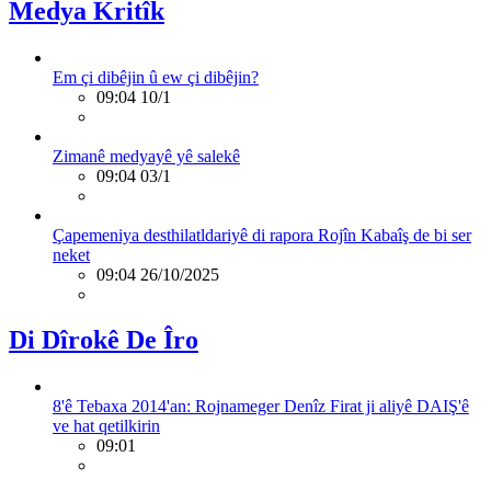
Medya Kritîk
Em çi dibêjin û ew çi dibêjin?
09:04 10/1
Zimanê medyayê yê salekê
09:04 03/1
Çapemeniya desthilatldariyê di rapora Rojîn Kabaîş de bi ser
neket
09:04 26/10/2025
Di Dîrokê De Îro
8'ê Tebaxa 2014'an: Rojnameger Denîz Firat ji aliyê DAIŞ'ê
ve hat qetilkirin
09:01