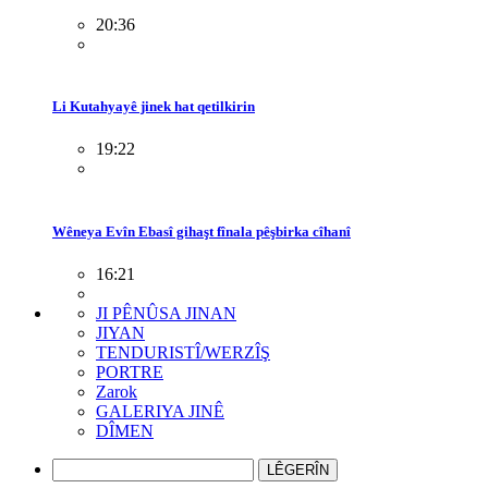
20:36
Li Kutahyayê jinek hat qetilkirin
19:22
Wêneya Evîn Ebasî gihaşt fînala pêşbirka cîhanî
16:21
JI PÊNÛSA JINAN
JIYAN
TENDURISTÎ/WERZÎŞ
PORTRE
Zarok
GALERIYA JINÊ
DÎMEN
LÊGERÎN