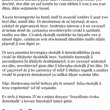
dewletê, dest dide ser axê komên ku cuda dibînin û wan ji axa wan
dikin, dikin serjimareke biyanî.
Xweza hevsengiyeke ku hemû zindî bi awayekî wekhev û azad xwe
heyî dike, temsîl dike. Di ekosîsteman de ne hiyerarşî, di nava
yekitiyê de piştevaniyek heye. Serdestiya mirovan a li ser xwezayê
di heman demê de, çavkaniya newekheviyên civakî û sazbûnên
otorîter ava dike. Civakek ekolojîk modeleke ku biryarên xwe ji
tabanê digire, cudahiyan wek dewlemendî dihesibîne mafên nifşên
pêşerojê jî esas digire ye.
Di nava parastina hevsengiya ekolojîk û demokratîkbûna jiyana
civakî de têkiliyeke diyalektîk heye. Sazbûnên hiyerarşîk û
navendîperest ên têkiliyên desthilatdariyê, li ser xwezayê serdestiyê
ava dike, newekheviyê giran dike û hilweşîna ekolojîk jî lez dike. Di
vê çarçoveyê de ji bo çareseriya vê krîzê û têkiliya organîk a azadiya
civakê bi projeyek demokrasiyê ya radîkal dikare watedar bibe.
Nîşe: Berdewama nivîsê hefteya pêş bi sernavê ‘krîza ekolojîk û
ferza veguhertinê’ wê bê weşandin.
Ev nivîs ji hejmara 35’an a mijara dosyaya ‘Sosyalîzma civaka
demorkatîk’ a kovara Jineolojiyê hatiye girtin.