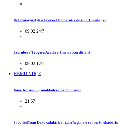
Di Pêvajoya Aştî û Civaka Demokratîk de rola Jineolojiyê
09:02 24/7
Tecrubeya Tevgera Azadiya Jinan a Kurdistanê
09:02 17/7
HEMÛ NÛÇE
Xanê Karasu li Çanakkaleyê hat bibîranîn
21:57
Ji bo Gulîstan Doku çalakî: Ev lêpirsîn çima 6 sal berê nehatkirin