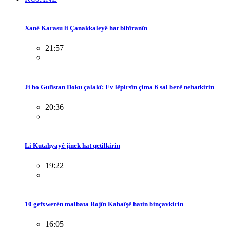
Xanê Karasu li Çanakkaleyê hat bibîranîn
21:57
Ji bo Gulîstan Doku çalakî: Ev lêpirsîn çima 6 sal berê nehatkirin
20:36
Li Kutahyayê jinek hat qetilkirin
19:22
10 gefxwerên malbata Rojîn Kabaîşê hatin binçavkirin
16:05