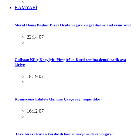
RAMYARÎ
Meral Daniş Beştaş: Birêz Ocalan agirê ku gel dişewitand vemirand
22:14 07
Gulîstan Kiliç Koçyîgît: Pirsgirêka Kurd zemîna demokratîk ava
kiriye
18:19 07
Komîsyona Edaletê Qanûna Çarçoveyî nîqaş dike
16:12 07
'Divê birêz Ocalan karibe di koordînasyonê de cih bigire'