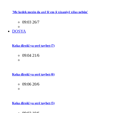
'Me kedek mezin da axê lê em ji xizaniyê xilas nebûn'
09:03 26/7
DOSYA
Koka dîrokî ya şerê taybet (7)
09:04 21/6
Koka dîrokî ya şerê taybet (6)
09:06 20/6
Koka dîrokî ya şerê taybet (5)