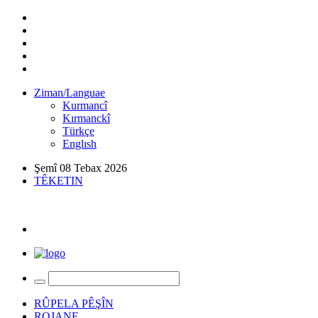
Ziman/Languae
Kurmancî
Kırmanckî
Türkçe
Englısh
Şemî 08 Tebax 2026
TÊKETIN
RÛPELA PÊŞÎN
ROJANE