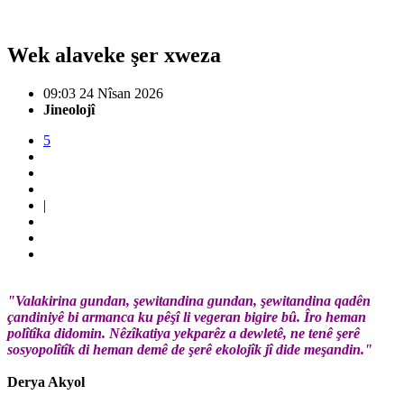
Wek alaveke şer xweza
09:03 24 Nîsan 2026
Jineolojî
5
|
"Valakirina gundan, şewitandina gundan, şewitandina qadên
çandiniyê bi armanca ku pêşî li vegeran bigire bû. Îro heman
polîtîka didomin. Nêzîkatiya yekparêz a dewletê, ne tenê şerê
sosyopolîtîk di heman demê de şerê ekolojîk jî dide meşandin."
Derya Akyol