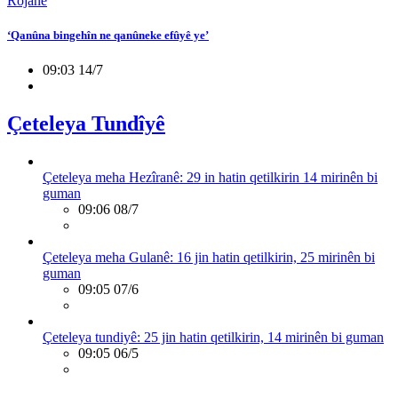
Rojane
‘Qanûna bingehîn ne qanûneke efûyê ye’
09:03 14/7
Çeteleya Tundîyê
Çeteleya meha Hezîranê: 29 in hatin qetilkirin 14 mirinên bi
guman
09:06 08/7
Çeteleya meha Gulanê: 16 jin hatin qetilkirin, 25 mirinên bi
guman
09:05 07/6
Çeteleya tundiyê: 25 jin hatin qetilkirin, 14 mirinên bi guman
09:05 06/5