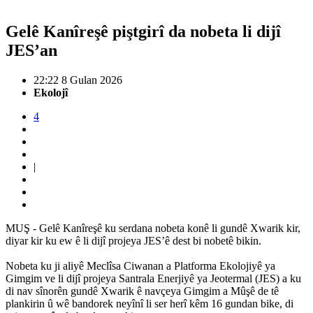
Gelê Kanîreşê piştgirî da nobeta li dijî
JES’an
22:22 8 Gulan 2026
Ekolojî
4
|
MUŞ - Gelê Kanîreşê ku serdana nobeta konê li gundê Xwarik kir,
diyar kir ku ew ê li dijî projeya JES’ê dest bi nobetê bikin.
Nobeta ku ji aliyê Meclîsa Ciwanan a Platforma Ekolojiyê ya
Gimgim ve li dijî projeya Santrala Enerjiyê ya Jeotermal (JES) a ku
di nav sînorên gundê Xwarik ê navçeya Gimgim a Mûşê de tê
plankirin û wê bandorek neyînî li ser herî kêm 16 gundan bike, di