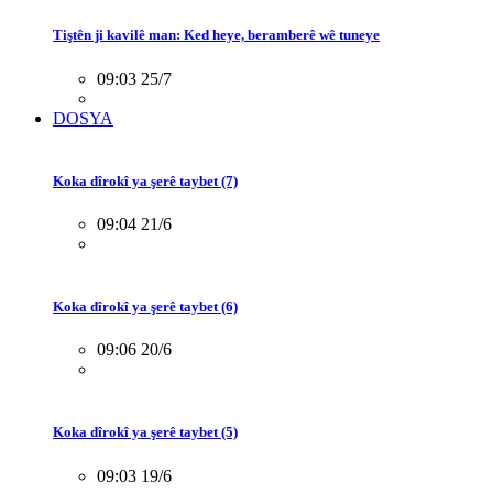
Tiştên ji kavilê man: Ked heye, beramberê wê tuneye
09:03 25/7
DOSYA
Koka dîrokî ya şerê taybet (7)
09:04 21/6
Koka dîrokî ya şerê taybet (6)
09:06 20/6
Koka dîrokî ya şerê taybet (5)
09:03 19/6