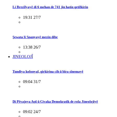
Li Brezîlyayê di 6 mehan de 741 jin hatin qetilkirin
19:31 27/7
Şewata li Spanyayê mezin dibe
13:38 26/7
JINEOLOJÎ
Tundiya kolonyal, qirkirina cih û bîra sînemayê
09:04 31/7
Di Pêvajoya Aştî û Civaka Demokratîk de rola Jineolojiyê
09:02 24/7