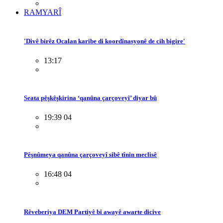
RAMYARÎ
'Divê birêz Ocalan karibe di koordînasyonê de cih bigire'
13:17
Seata pêşkêşkirina ‘qanûna çarçoveyî’ diyar bû
19:39 04
Pêşnûmeya qanûna çarçoveyî sibê tînin meclisê
16:48 04
Rêveberiya DEM Partiyê bi awayê awarte dicive