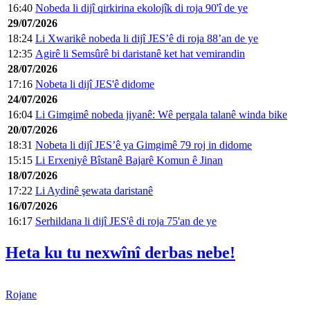
16:40
Nobeda li dijî qirkirina ekolojîk di roja 90'î de ye
29/07/2026
18:24
Li Xwarikê nobeda li dijî JES’ê di roja 88’an de ye
12:35
Agirê li Semsûrê bi daristanê ket hat vemirandin
28/07/2026
17:16
Nobeta li dijî JES'ê didome
24/07/2026
16:04
Li Gimgimê nobeda jiyanê: Wê pergala talanê winda bike
20/07/2026
18:31
Nobeta li dijî JES’ê ya Gimgimê 79 roj in didome
15:15
Li Erxeniyê Bîstanê Bajarê Komun ê Jinan
18/07/2026
17:22
Li Aydinê şewata daristanê
16/07/2026
16:17
Serhildana li dijî JES'ê di roja 75'an de ye
Heta ku tu nexwînî derbas nebe!
Rojane