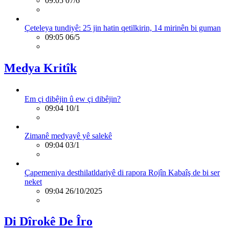
09:05 07/6
Çeteleya tundiyê: 25 jin hatin qetilkirin, 14 mirinên bi guman
09:05 06/5
Medya Kritîk
Em çi dibêjin û ew çi dibêjin?
09:04 10/1
Zimanê medyayê yê salekê
09:04 03/1
Çapemeniya desthilatldariyê di rapora Rojîn Kabaîş de bi ser
neket
09:04 26/10/2025
Di Dîrokê De Îro