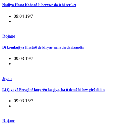
Nadiya Heso: Kobanê li berxwe da û bi ser ket
09:04 19/7
Rojane
Di komkujiya Pirsûsê de kiryar nehatin darizandin
09:03 19/7
Jiyan
Li Çiyayê Feraşînê koçerên ku çiya, ba û demê bi hev girê didin
09:03 15/7
Rojane