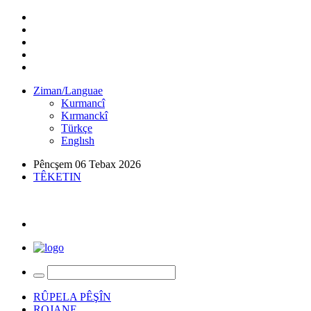
Ziman/Languae
Kurmancî
Kırmanckî
Türkçe
Englısh
Pêncşem 06 Tebax 2026
TÊKETIN
RÛPELA PÊŞÎN
ROJANE