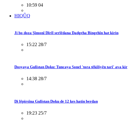
10:59 04
HIQÛQ
Ji bo doza Şîmonî Dîrîl serlêdana Dadgeha Bingehîn hat kirin
15:22 28/7
Dosyaya Gulîstan Doku: Tuncaya Sonel 'tora têkiliyên tarî' ava kir
14:38 28/7
Di lêpirsîna Gulîstan Doku de 12 kes hatin berdan
19:23 25/7