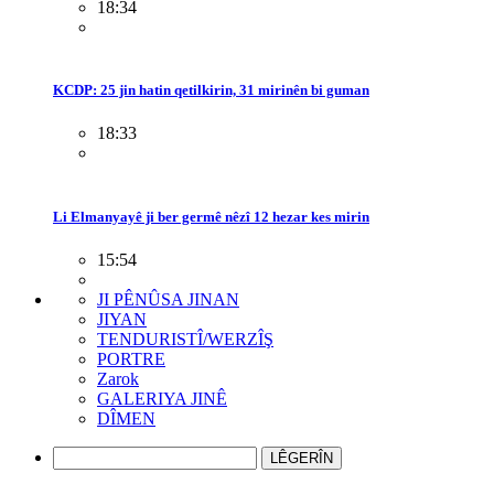
18:34
KCDP: 25 jin hatin qetilkirin, 31 mirinên bi guman
18:33
Li Elmanyayê ji ber germê nêzî 12 hezar kes mirin
15:54
JI PÊNÛSA JINAN
JIYAN
TENDURISTÎ/WERZÎŞ
PORTRE
Zarok
GALERIYA JINÊ
DÎMEN
LÊGERÎN