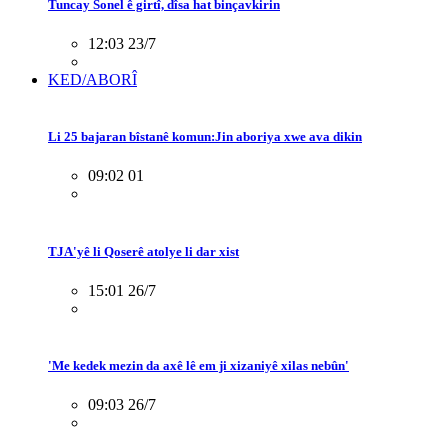
Tuncay Sonel ê girtî, dîsa hat binçavkirin
12:03 23/7
KED/ABORÎ
Li 25 bajaran bîstanê komun:Jin aboriya xwe ava dikin
09:02 01
TJA'yê li Qoserê atolye li dar xist
15:01 26/7
'Me kedek mezin da axê lê em ji xizaniyê xilas nebûn'
09:03 26/7