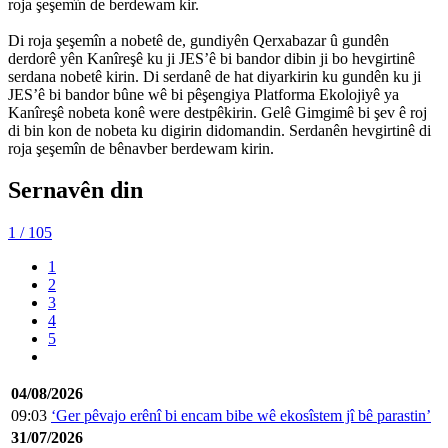
roja şeşemîn de berdewam kir.
Di roja şeşemîn a nobetê de, gundiyên Qerxabazar û gundên
derdorê yên Kanîreşê ku ji JES’ê bi bandor dibin ji bo hevgirtinê
serdana nobetê kirin. Di serdanê de hat diyarkirin ku gundên ku ji
JES’ê bi bandor bûne wê bi pêşengiya Platforma Ekolojiyê ya
Kanîreşê nobeta konê were destpêkirin. Gelê Gimgimê bi şev ê roj
di bin kon de nobeta ku digirin didomandin. Serdanên hevgirtinê di
roja şeşemîn de bênavber berdewam kirin.
Sernavên din
1
/ 105
1
2
3
4
5
04/08/2026
09:03
‘Ger pêvajo erênî bi encam bibe wê ekosîstem jî bê parastin’
31/07/2026