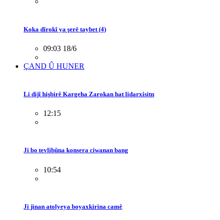
Koka dîrokî ya şerê taybet (4)
09:03 18/6
ÇAND Û HUNER
Li dijî hişbirê Kargeha Zarokan hat lidarxisitn
12:15
Ji bo tevlibûna konsera ciwanan bang
10:54
Ji jinan atolyeya boyaxkirina camê