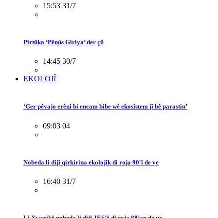
15:53 31/7
Pirtûka ‘Pênûs Giriya’ der çû
14:45 30/7
EKOLOJÎ
‘Ger pêvajo erênî bi encam bibe wê ekosîstem jî bê parastin’
09:03 04
Nobeda li dijî qirkirina ekolojîk di roja 90'î de ye
16:40 31/7
Li Xwarikê nobeda li dijî JES’ê di roja 88’an de ye