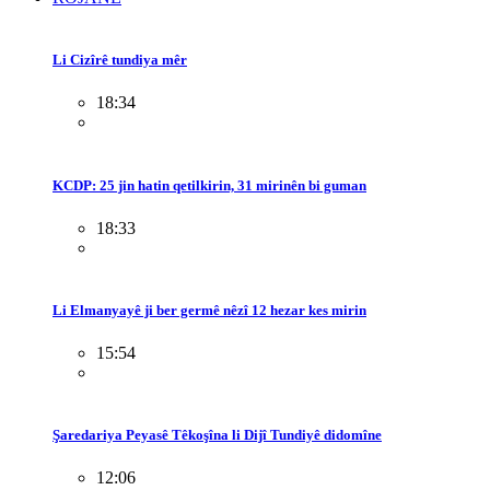
Li Cizîrê tundiya mêr
18:34
KCDP: 25 jin hatin qetilkirin, 31 mirinên bi guman
18:33
Li Elmanyayê ji ber germê nêzî 12 hezar kes mirin
15:54
Şaredariya Peyasê Têkoşîna li Dijî Tundiyê didomîne
12:06