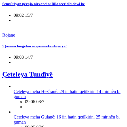
Semsûriyan pêvajo nirxandin: Bila tecrîd bidawî be
09:02 15/7
Rojane
‘Qanûna bingehîn ne qanûneke efûyê ye’
09:03 14/7
Çeteleya Tundîyê
Çeteleya meha Hezîranê: 29 in hatin qetilkirin 14 mirinên bi
guman
09:06 08/7
Çeteleya meha Gulanê: 16 jin hatin qetilkirin, 25 mirinên bi
guman