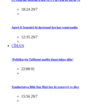
18:24 29/7
Agirê li Semsûrê bi daristanê ket hat vemirandin
12:35 29/7
CÎHAN
‘Polîtîkayên Talîbanê mafên jinan înkar dike’
22:08 01
Tenduristiya Bîbî Nur Rîgî ber bi xetereyê ve diçe
15:56 29/7