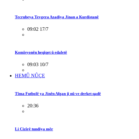
Tecrubeya Tevgera Azadiya Jinan a Kurdistanê
09:02 17/7
Komîsyonên heqîqet û edaletê
09:03 10/7
HEMÛ NÛÇE
Tîma Futbolê ya Jinên Afgan ji nû ve derket qadê
20:36
Li Cizîrê tundiya mêr