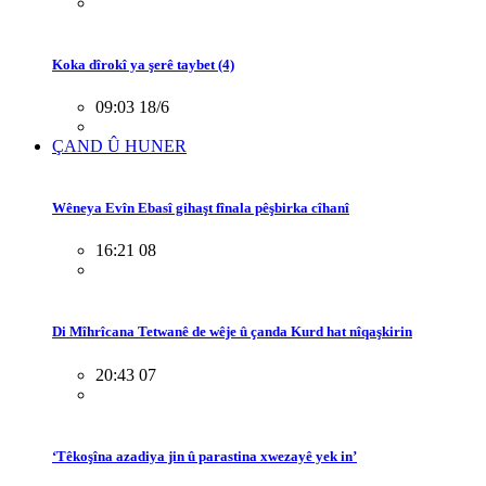
Koka dîrokî ya şerê taybet (4)
09:03 18/6
ÇAND Û HUNER
Wêneya Evîn Ebasî gihaşt fînala pêşbirka cîhanî
16:21 08
Di Mîhrîcana Tetwanê de wêje û çanda Kurd hat nîqaşkirin
20:43 07
‘Têkoşîna azadiya jin û parastina xwezayê yek in’