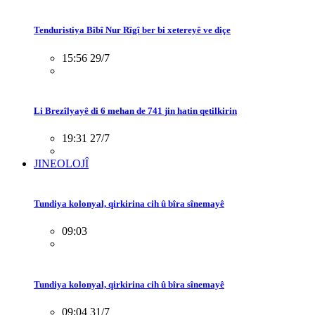
Tenduristiya Bîbî Nur Rîgî ber bi xetereyê ve diçe
15:56 29/7
Li Brezîlyayê di 6 mehan de 741 jin hatin qetilkirin
19:31 27/7
JINEOLOJÎ
Tundiya kolonyal, qirkirina cih û bîra sînemayê
09:03
Tundiya kolonyal, qirkirina cih û bîra sînemayê
09:04 31/7