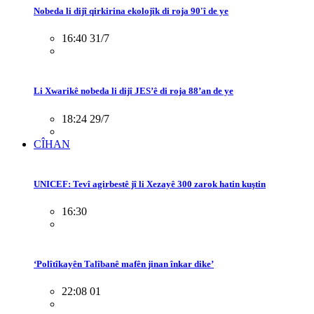
Nobeda li dijî qirkirina ekolojîk di roja 90'î de ye
16:40 31/7
Li Xwarikê nobeda li dijî JES’ê di roja 88’an de ye
18:24 29/7
CÎHAN
UNICEF: Tevî agirbestê jî li Xezayê 300 zarok hatin kuştin
16:30
‘Polîtîkayên Talîbanê mafên jinan înkar dike’
22:08 01