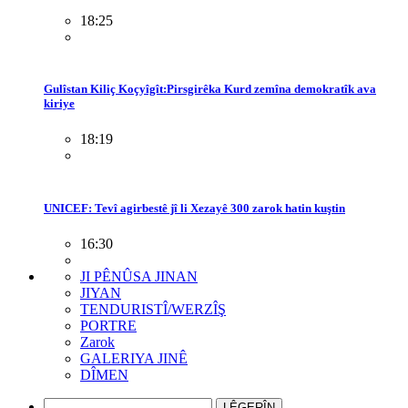
18:25
Gulîstan Kiliç Koçyîgît:Pirsgirêka Kurd zemîna demokratîk ava
kiriye
18:19
UNICEF: Tevî agirbestê jî li Xezayê 300 zarok hatin kuştin
16:30
JI PÊNÛSA JINAN
JIYAN
TENDURISTÎ/WERZÎŞ
PORTRE
Zarok
GALERIYA JINÊ
DÎMEN
LÊGERÎN