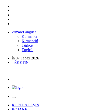
Ziman/Languae
Kurmancî
Kırmanckî
Türkçe
Englısh
în 07 Tebax 2026
TÊKETIN
RÛPELA PÊŞÎN
ROJANE