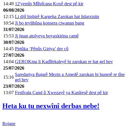
14:49
12'yemîn Mîhrîcana Koxê dest pê kir
06/08/2026
12:15
Li dijî hişbirê Kargeha Zarokan hat lidarxisitn
10:54
Ji bo tevlibûna konsera ciwanan bang
31/07/2026
15:53
Ji jinan atolyeya boyaxkirina camê
30/07/2026
14:45
Pirtûka ‘Pênûs Giriya’ der çû
27/07/2026
14:04
GEROKma li Kadîfekaleyê bi zarokan re hat gel hev
25/07/2026
Şaredariya Bajarê Mezin a Amedê zarokan bi hunerê re tîne
15:16
gel hev
23/07/2026
13:07
Festîvala Çand û Xwezayê ya Kanîreşê dest pê kir
Heta ku tu nexwînî derbas nebe!
Rojane