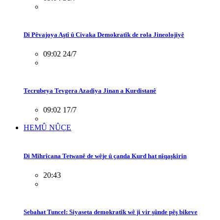
Di Pêvajoya Aştî û Civaka Demokratîk de rola Jineolojiyê
09:02 24/7
Tecrubeya Tevgera Azadiya Jinan a Kurdistanê
09:02 17/7
HEMÛ NÛÇE
Di Mîhrîcana Tetwanê de wêje û çanda Kurd hat nîqaşkirin
20:43
Sebahat Tuncel: Siyaseta demokratîk wê ji vir şûnde pêş bikeve