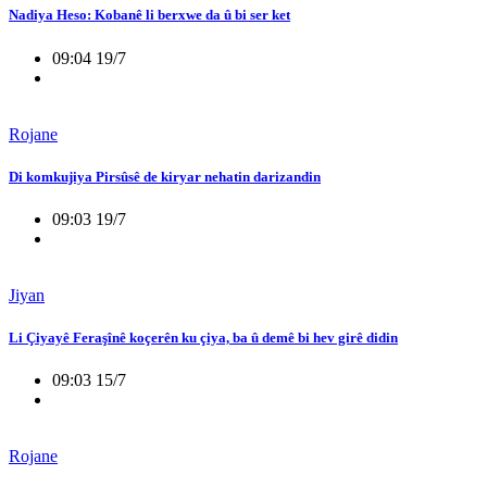
Nadiya Heso: Kobanê li berxwe da û bi ser ket
09:04 19/7
Rojane
Di komkujiya Pirsûsê de kiryar nehatin darizandin
09:03 19/7
Jiyan
Li Çiyayê Feraşînê koçerên ku çiya, ba û demê bi hev girê didin
09:03 15/7
Rojane