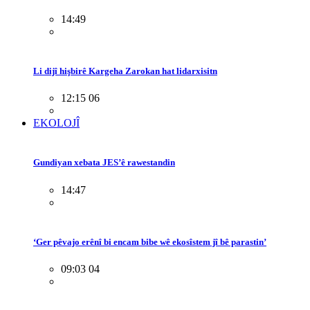
14:49
Li dijî hişbirê Kargeha Zarokan hat lidarxisitn
12:15 06
EKOLOJÎ
Gundiyan xebata JES’ê rawestandin
14:47
‘Ger pêvajo erênî bi encam bibe wê ekosîstem jî bê parastin’
09:03 04