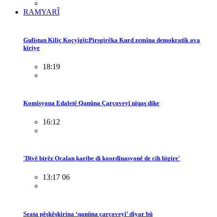
RAMYARÎ
Gulîstan Kiliç Koçyîgît:Pirsgirêka Kurd zemîna demokratîk ava
kiriye
18:19
Komîsyona Edaletê Qanûna Çarçoveyî nîqaş dike
16:12
'Divê birêz Ocalan karibe di koordînasyonê de cih bigire'
13:17 06
Seata pêşkêşkirina ‘qanûna çarçoveyî’ diyar bû