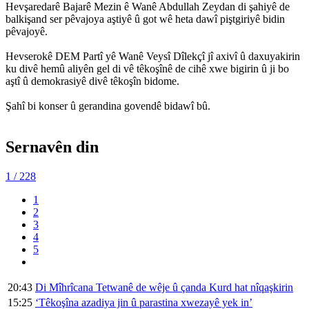
Hevşaredarê Bajarê Mezin ê Wanê Abdullah Zeydan di şahiyê de
balkişand ser pêvajoya aştiyê û got wê heta dawî piştgiriyê bidin
pêvajoyê.
Hevserokê DEM Partî yê Wanê Veysî Dîlekçî jî axivî û daxuyakirin
ku divê hemû aliyên gel di vê têkoşînê de cihê xwe bigirin û ji bo
aştî û demokrasiyê divê têkoşîn bidome.
Şahî bi konser û gerandina govendê bidawî bû.
Sernavên din
1
/ 228
1
2
3
4
5
20:43
Di Mîhrîcana Tetwanê de wêje û çanda Kurd hat nîqaşkirin
15:25
‘Têkoşîna azadiya jin û parastina xwezayê yek in’