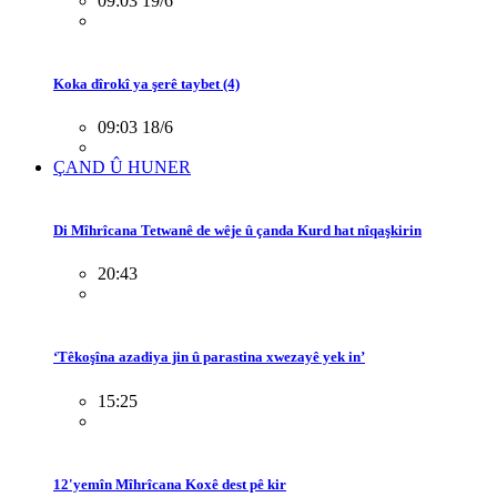
09:03 19/6
Koka dîrokî ya şerê taybet (4)
09:03 18/6
ÇAND Û HUNER
Di Mîhrîcana Tetwanê de wêje û çanda Kurd hat nîqaşkirin
20:43
‘Têkoşîna azadiya jin û parastina xwezayê yek in’
15:25
12'yemîn Mîhrîcana Koxê dest pê kir