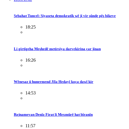
Sebahat Tuncel: Siyaseta demokratîk wê ji vir şûnde pêş bikeve
18:25
Li girtîgeha Meşhedê metirsiya darvekirina çar jinan
16:26
Wênesaz û hunermend Jîla Hedayî koça dawî kir
14:53
Rojnamevan Denîz Firat li Mexmûrê hat bîranîn
11:57