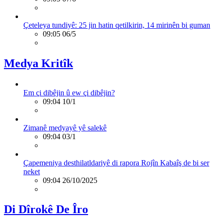
Çeteleya tundiyê: 25 jin hatin qetilkirin, 14 mirinên bi guman
09:05 06/5
Medya Kritîk
Em çi dibêjin û ew çi dibêjin?
09:04 10/1
Zimanê medyayê yê salekê
09:04 03/1
Çapemeniya desthilatldariyê di rapora Rojîn Kabaîş de bi ser
neket
09:04 26/10/2025
Di Dîrokê De Îro