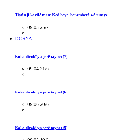
Tiştên ji kavilê man: Ked heye, beramberê wê tuneye
09:03 25/7
DOSYA
Koka dîrokî ya şerê taybet (7)
09:04 21/6
Koka dîrokî ya şerê taybet (6)
09:06 20/6
Koka dîrokî ya şerê taybet (5)