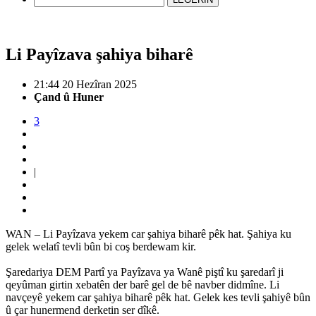
Li Payîzava şahiya biharê
21:44 20 Hezîran 2025
Çand û Huner
3
|
WAN – Li Payîzava yekem car şahiya biharê pêk hat. Şahiya ku
gelek welatî tevli bûn bi coş berdewam kir.
Şaredariya DEM Partî ya Payîzava ya Wanê piştî ku şaredarî ji
qeyûman girtin xebatên der barê gel de bê navber didmîne. Li
navçeyê yekem car şahiya biharê pêk hat. Gelek kes tevli şahiyê bûn
û çar hunermend derketin ser dîkê.