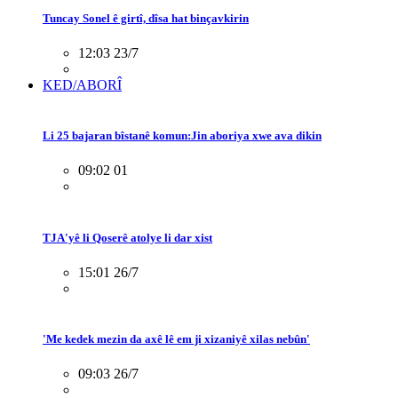
Tuncay Sonel ê girtî, dîsa hat binçavkirin
12:03 23/7
KED/ABORÎ
Li 25 bajaran bîstanê komun:Jin aboriya xwe ava dikin
09:02 01
TJA'yê li Qoserê atolye li dar xist
15:01 26/7
'Me kedek mezin da axê lê em ji xizaniyê xilas nebûn'
09:03 26/7