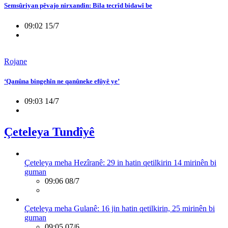
Semsûriyan pêvajo nirxandin: Bila tecrîd bidawî be
09:02 15/7
Rojane
‘Qanûna bingehîn ne qanûneke efûyê ye’
09:03 14/7
Çeteleya Tundîyê
Çeteleya meha Hezîranê: 29 in hatin qetilkirin 14 mirinên bi
guman
09:06 08/7
Çeteleya meha Gulanê: 16 jin hatin qetilkirin, 25 mirinên bi
guman
09:05 07/6