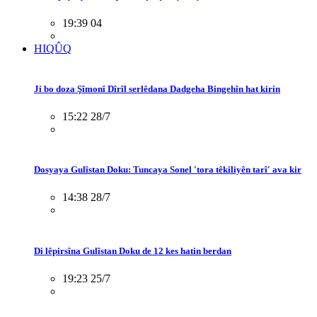
19:39 04
HIQÛQ
Ji bo doza Şîmonî Dîrîl serlêdana Dadgeha Bingehîn hat kirin
15:22 28/7
Dosyaya Gulîstan Doku: Tuncaya Sonel 'tora têkiliyên tarî' ava kir
14:38 28/7
Di lêpirsîna Gulîstan Doku de 12 kes hatin berdan
19:23 25/7