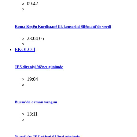
09:42
Koma Keçên Kurdistanê ilk konserini Silêmanî’de verdi
23:04 05
EKOLOJİ
JES direnişi 96’ncı gününde
19:04
Bursa’da orman yangını
13:11
Xwarik’te JES nöbeti 95’inci gününde