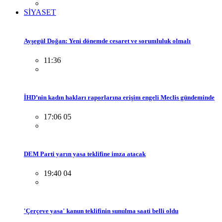
SİYASET
Ayşegül Doğan: Yeni dönemde cesaret ve sorumluluk olmalı
11:36
İHD’nin kadın hakları raporlarına erişim engeli Meclis gündeminde
17:06 05
DEM Parti yarın yasa teklifine imza atacak
19:40 04
'Çerçeve yasa' kanun teklifinin sunulma saati belli oldu