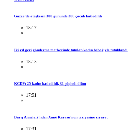
Gazze’de ateşkesin 300 gününde 300 çocuk katledildi
18:17
İki yıl geri gönderme merkezinde tutulan kadın bebeğiyle tutuklandı
18:13
KCDP: 25 kadın katledildi, 31 şüpheli ölüm
17:51
Barış Anneleri’nden Xanê Karasu’nun taziyesine ziyaret
17:31