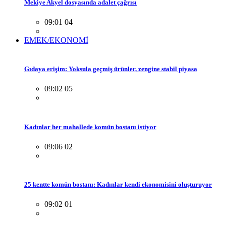
Mekiye Akyel dosyasında adalet çağrısı
09:01 04
EMEK/EKONOMİ
Gıdaya erişim: Yoksula geçmiş ürünler, zengine stabil piyasa
09:02 05
Kadınlar her mahallede komün bostanı istiyor
09:06 02
25 kentte komün bostanı: Kadınlar kendi ekonomisini oluşturuyor
09:02 01