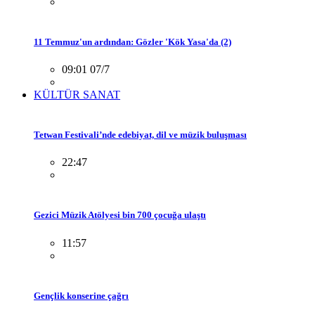
11 Temmuz'un ardından: Gözler 'Kök Yasa'da (2)
09:01 07/7
KÜLTÜR SANAT
Tetwan Festivali’nde edebiyat, dil ve müzik buluşması
22:47
Gezici Müzik Atölyesi bin 700 çocuğa ulaştı
11:57
Gençlik konserine çağrı