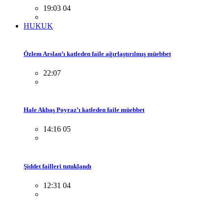
19:03 04
HUKUK
Özlem Arslan’ı katleden faile ağırlaştırılmış müebbet
22:07
Hale Akbaş Poyraz’ı katleden faile müebbet
14:16 05
Şiddet failleri tutuklandı
12:31 04