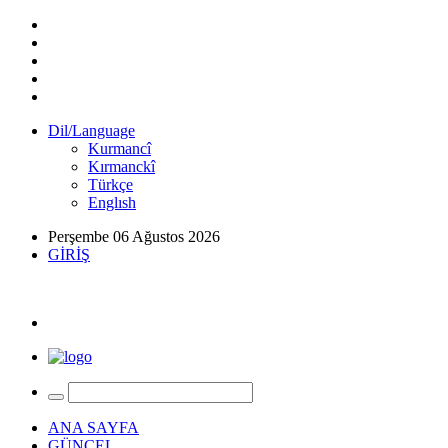
Dil/Language
Kurmancî
Kırmanckî
Türkçe
Englısh
Perşembe 06 Ağustos 2026
GİRİŞ
ANA SAYFA
GÜNCEL