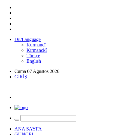
Dil/Language
Kurmancî
Kırmanckî
Türkçe
Englısh
Cuma 07 Ağustos 2026
GİRİŞ
ANA SAYFA
GÜNCEL