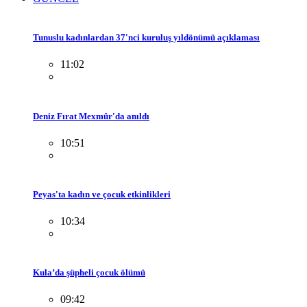
Tunuslu kadınlardan 37'nci kuruluş yıldönümü açıklaması
11:02
Deniz Fırat Mexmûr'da anıldı
10:51
Peyas'ta kadın ve çocuk etkinlikleri
10:34
Kula’da şüpheli çocuk ölümü
09:42