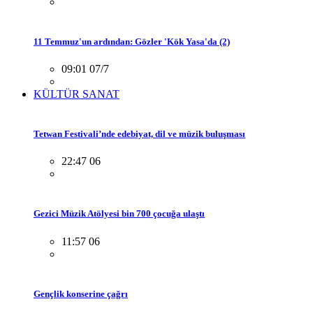
11 Temmuz'un ardından: Gözler 'Kök Yasa'da (2)
09:01 07/7
KÜLTÜR SANAT
Tetwan Festivali’nde edebiyat, dil ve müzik buluşması
22:47 06
Gezici Müzik Atölyesi bin 700 çocuğa ulaştı
11:57 06
Gençlik konserine çağrı