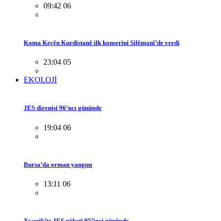
09:42 06
Koma Keçên Kurdistanê ilk konserini Silêmanî’de verdi
23:04 05
EKOLOJİ
JES direnişi 96’ncı gününde
19:04 06
Bursa’da orman yangını
13:11 06
Xwarik’te JES nöbeti 95’inci gününde