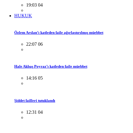
19:03 04
HUKUK
Özlem Arslan’ı katleden faile ağırlaştırılmış müebbet
22:07 06
Hale Akbaş Poyraz’ı katleden faile müebbet
14:16 05
Şiddet failleri tutuklandı
12:31 04