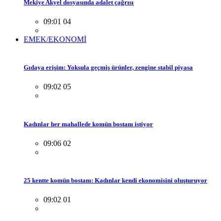
Mekiye Akyel dosyasında adalet çağrısı
09:01 04
EMEK/EKONOMİ
Gıdaya erişim: Yoksula geçmiş ürünler, zengine stabil piyasa
09:02 05
Kadınlar her mahallede komün bostanı istiyor
09:06 02
25 kentte komün bostanı: Kadınlar kendi ekonomisini oluşturuyor
09:02 01