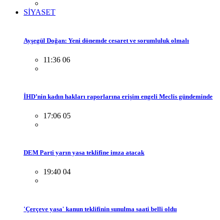
SİYASET
Ayşegül Doğan: Yeni dönemde cesaret ve sorumluluk olmalı
11:36 06
İHD’nin kadın hakları raporlarına erişim engeli Meclis gündeminde
17:06 05
DEM Parti yarın yasa teklifine imza atacak
19:40 04
'Çerçeve yasa' kanun teklifinin sunulma saati belli oldu