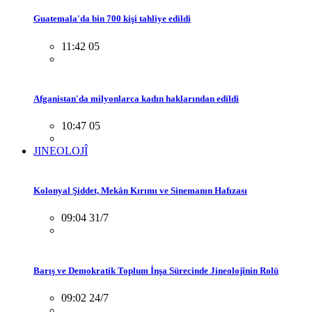
Guatemala'da bin 700 kişi tahliye edildi
11:42 05
Afganistan'da milyonlarca kadın haklarından edildi
10:47 05
JINEOLOJÎ
Kolonyal Şiddet, Mekân Kırımı ve Sinemanın Hafızası
09:04 31/7
Barış ve Demokratik Toplum İnşa Sürecinde Jineolojînin Rolü
09:02 24/7