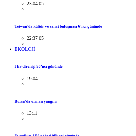
23:04 05
Tetwan’da kültür ve sanat buluşması 6’ncı gününde
22:37 05
EKOLOJİ
JES direnişi 96’ncı gününde
19:04
Bursa’da orman yangını
13:11
Xwarik’te JES nöbeti 95’inci gününde