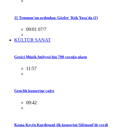
11 Temmuz'un ardından: Gözler 'Kök Yasa'da (2)
09:01 07/7
KÜLTÜR SANAT
Gezici Müzik Atölyesi bin 700 çocuğa ulaştı
11:57
Gençlik konserine çağrı
09:42
Koma Keçên Kurdistanê ilk konserini Silêmanî’de verdi