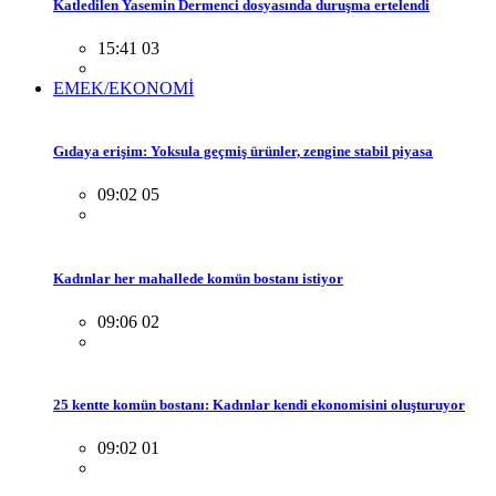
Katledilen Yasemin Dermenci dosyasında duruşma ertelendi
15:41 03
EMEK/EKONOMİ
Gıdaya erişim: Yoksula geçmiş ürünler, zengine stabil piyasa
09:02 05
Kadınlar her mahallede komün bostanı istiyor
09:06 02
25 kentte komün bostanı: Kadınlar kendi ekonomisini oluşturuyor
09:02 01