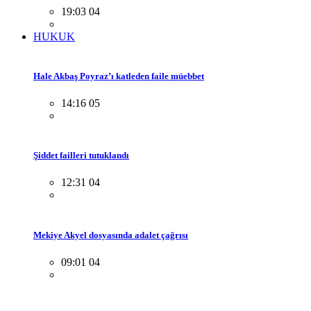
19:03 04
HUKUK
Hale Akbaş Poyraz’ı katleden faile müebbet
14:16 05
Şiddet failleri tutuklandı
12:31 04
Mekiye Akyel dosyasında adalet çağrısı
09:01 04