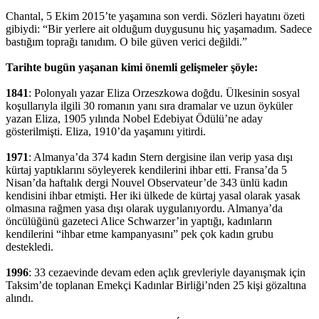
Chantal, 5 Ekim 2015’te yaşamına son verdi. Sözleri hayatını özeti
gibiydi: “Bir yerlere ait olduğum duygusunu hiç yaşamadım. Sadece
bastığım toprağı tanıdım. O bile güven verici değildi.”
Tarihte bugün yaşanan kimi önemli gelişmeler şöyle:
1841
: Polonyalı yazar Eliza Orzeszkowa doğdu. Ülkesinin sosyal
koşullarıyla ilgili 30 romanın yanı sıra dramalar ve uzun öyküler
yazan Eliza, 1905 yılında Nobel Edebiyat Ödülü’ne aday
gösterilmişti. Eliza, 1910’da yaşamını yitirdi.
1971
: Almanya’da 374 kadın Stern dergisine ilan verip yasa dışı
kürtaj yaptıklarını söyleyerek kendilerini ihbar etti. Fransa’da 5
Nisan’da haftalık dergi Nouvel Observateur’de 343 ünlü kadın
kendisini ihbar etmişti. Her iki ülkede de kürtaj yasal olarak yasak
olmasına rağmen yasa dışı olarak uygulanıyordu. Almanya’da
öncülüğünü gazeteci Alice Schwarzer’in yaptığı, kadınların
kendilerini “ihbar etme kampanyasını” pek çok kadın grubu
destekledi.
1996
: 33 cezaevinde devam eden açlık grevleriyle dayanışmak için
Taksim’de toplanan Emekçi Kadınlar Birliği’nden 25 kişi gözaltına
alındı.