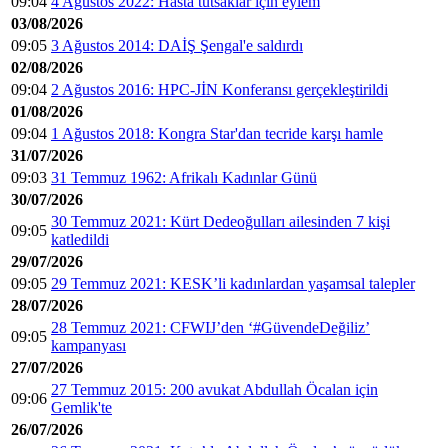
09:04
4 Ağustos 2022: Hasta tutsaklar için eylem
03/08/2026
09:05
3 Ağustos 2014: DAİŞ Şengal'e saldırdı
02/08/2026
09:04
2 Ağustos 2016: HPC-JİN Konferansı gerçekleştirildi
01/08/2026
09:04
1 Ağustos 2018: Kongra Star'dan tecride karşı hamle
31/07/2026
09:03
31 Temmuz 1962: Afrikalı Kadınlar Günü
30/07/2026
30 Temmuz 2021: Kürt Dedeoğulları ailesinden 7 kişi
09:05
katledildi
29/07/2026
09:05
29 Temmuz 2021: KESK’li kadınlardan yaşamsal talepler
28/07/2026
28 Temmuz 2021: CFWIJ’den ‘#GüvendeDeğiliz’
09:05
kampanyası
27/07/2026
27 Temmuz 2015: 200 avukat Abdullah Öcalan için
09:06
Gemlik'te
26/07/2026