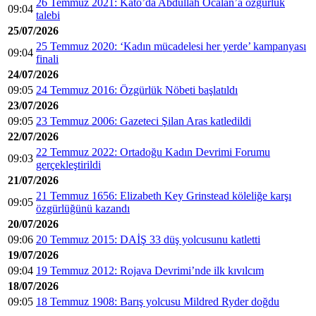
26 Temmuz 2021: Kato’da Abdullah Öcalan’a özgürlük
09:04
talebi
25/07/2026
25 Temmuz 2020: ‘Kadın mücadelesi her yerde’ kampanyası
09:04
finali
24/07/2026
09:05
24 Temmuz 2016: Özgürlük Nöbeti başlatıldı
23/07/2026
09:05
23 Temmuz 2006: Gazeteci Şilan Aras katledildi
22/07/2026
22 Temmuz 2022: Ortadoğu Kadın Devrimi Forumu
09:03
gerçekleştirildi
21/07/2026
21 Temmuz 1656: Elizabeth Key Grinstead köleliğe karşı
09:05
özgürlüğünü kazandı
20/07/2026
09:06
20 Temmuz 2015: DAİŞ 33 düş yolcusunu katletti
19/07/2026
09:04
19 Temmuz 2012: Rojava Devrimi’nde ilk kıvılcım
18/07/2026
09:05
18 Temmuz 1908: Barış yolcusu Mildred Ryder doğdu