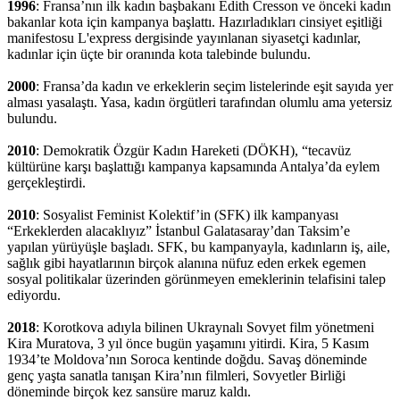
1996
: Fransa’nın ilk kadın başbakanı Édith Cresson ve önceki kadın
bakanlar kota için kampanya başlattı. Hazırladıkları cinsiyet eşitliği
manifestosu L'express dergisinde yayınlanan siyasetçi kadınlar,
kadınlar için üçte bir oranında kota talebinde bulundu.
2000
: Fransa’da kadın ve erkeklerin seçim listelerinde eşit sayıda yer
alması yasalaştı. Yasa, kadın örgütleri tarafından olumlu ama yetersiz
bulundu.
2010
: Demokratik Özgür Kadın Hareketi (DÖKH), “tecavüz
kültürüne karşı başlattığı kampanya kapsamında Antalya’da eylem
gerçekleştirdi.
2010
: Sosyalist Feminist Kolektif’in (SFK) ilk kampanyası
“Erkeklerden alacaklıyız” İstanbul Galatasaray’dan Taksim’e
yapılan yürüyüşle başladı. SFK, bu kampanyayla, kadınların iş, aile,
sağlık gibi hayatlarının birçok alanına nüfuz eden erkek egemen
sosyal politikalar üzerinden görünmeyen emeklerinin telafisini talep
ediyordu.
2018
: Korotkova adıyla bilinen Ukraynalı Sovyet film yönetmeni
Kira Muratova, 3 yıl önce bugün yaşamını yitirdi. Kira, 5 Kasım
1934’te Moldova’nın Soroca kentinde doğdu. Savaş döneminde
genç yaşta sanatla tanışan Kira’nın filmleri, Sovyetler Birliği
döneminde birçok kez sansüre maruz kaldı.