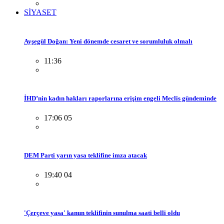
SİYASET
Ayşegül Doğan: Yeni dönemde cesaret ve sorumluluk olmalı
11:36
İHD’nin kadın hakları raporlarına erişim engeli Meclis gündeminde
17:06 05
DEM Parti yarın yasa teklifine imza atacak
19:40 04
'Çerçeve yasa' kanun teklifinin sunulma saati belli oldu