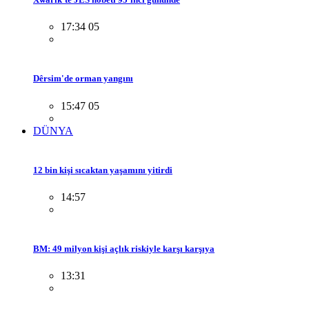
17:34 05
Dêrsim'de orman yangını
15:47 05
DÜNYA
12 bin kişi sıcaktan yaşamını yitirdi
14:57
BM: 49 milyon kişi açlık riskiyle karşı karşıya
13:31