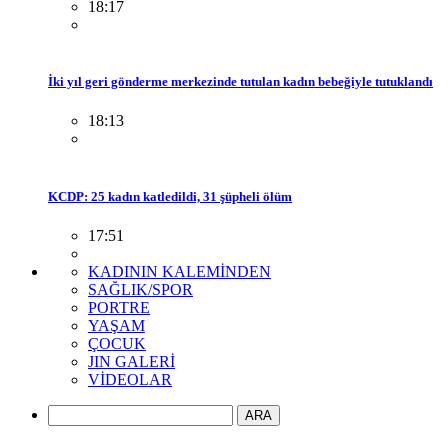
18:17
İki yıl geri gönderme merkezinde tutulan kadın bebeğiyle tutuklandı
18:13
KCDP: 25 kadın katledildi, 31 şüpheli ölüm
17:51
KADININ KALEMİNDEN
SAĞLIK/SPOR
PORTRE
YAŞAM
ÇOCUK
JIN GALERİ
VİDEOLAR
ARA