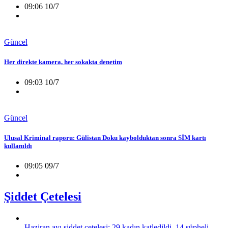
09:06 10/7
Güncel
Her direkte kamera, her sokakta denetim
09:03 10/7
Güncel
Ulusal Kriminal raporu: Gülistan Doku kaybolduktan sonra SİM kartı
kullanıldı
09:05 09/7
Şiddet Çetelesi
Haziran ayı şiddet çetelesi: 29 kadın katledildi, 14 şüpheli