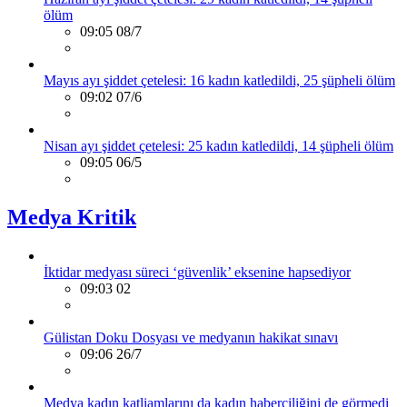
ölüm
09:05 08/7
Mayıs ayı şiddet çetelesi: 16 kadın katledildi, 25 şüpheli ölüm
09:02 07/6
Nisan ayı şiddet çetelesi: 25 kadın katledildi, 14 şüpheli ölüm
09:05 06/5
Medya Kritik
İktidar medyası süreci ‘güvenlik’ eksenine hapsediyor
09:03 02
Gülistan Doku Dosyası ve medyanın hakikat sınavı
09:06 26/7
Medya kadın katliamlarını da kadın haberciliğini de görmedi