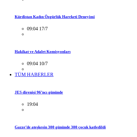
Kürdistan Kadın Özgürlük Hareketi Deneyimi
09:04 17/7
Hakikat ve Adalet Komisyonları
09:04 10/7
TÜM HABERLER
JES direnişi 96’ncı gününde
19:04
Gazze’de ateşkesin 300 gününde 300 çocuk katledildi