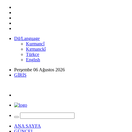
Dil/Language
Kurmancî
Kırmanckî
Türkçe
Englısh
Perşembe 06 Ağustos 2026
GİRİŞ
ANA SAYFA
GÜNCEL