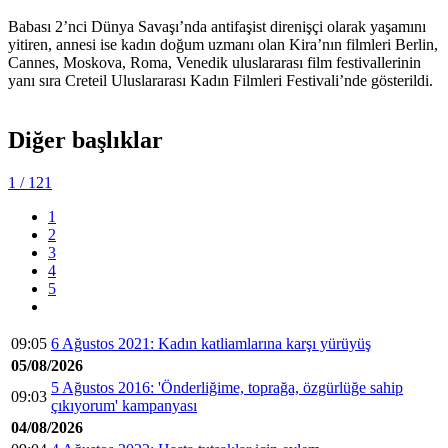
Babası 2’nci Dünya Savaşı’nda antifaşist direnişçi olarak yaşamını
yitiren, annesi ise kadın doğum uzmanı olan Kira’nın filmleri Berlin,
Cannes, Moskova, Roma, Venedik uluslararası film festivallerinin
yanı sıra Creteil Uluslararası Kadın Filmleri Festivali’nde gösterildi.
Diğer başlıklar
1
/ 121
1
2
3
4
5
09:05
6 Ağustos 2021: Kadın katliamlarına karşı yürüyüş
05/08/2026
5 Ağustos 2016: 'Önderliğime, toprağa, özgürlüğe sahip
09:03
çıkıyorum' kampanyası
04/08/2026