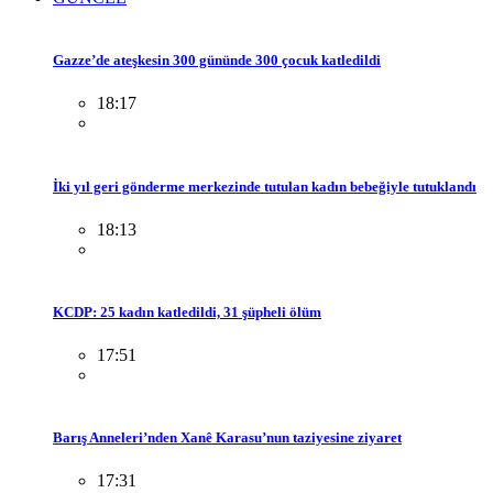
Gazze’de ateşkesin 300 gününde 300 çocuk katledildi
18:17
İki yıl geri gönderme merkezinde tutulan kadın bebeğiyle tutuklandı
18:13
KCDP: 25 kadın katledildi, 31 şüpheli ölüm
17:51
Barış Anneleri’nden Xanê Karasu’nun taziyesine ziyaret
17:31