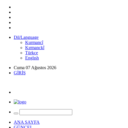
Dil/Language
Kurmancî
Kırmanckî
Türkçe
Englısh
Cuma 07 Ağustos 2026
GİRİŞ
ANA SAYFA
GÜNCEL