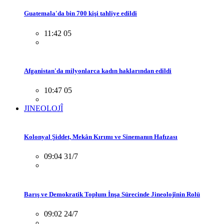
Guatemala'da bin 700 kişi tahliye edildi
11:42 05
Afganistan'da milyonlarca kadın haklarından edildi
10:47 05
JINEOLOJÎ
Kolonyal Şiddet, Mekân Kırımı ve Sinemanın Hafızası
09:04 31/7
Barış ve Demokratik Toplum İnşa Sürecinde Jineolojînin Rolü
09:02 24/7