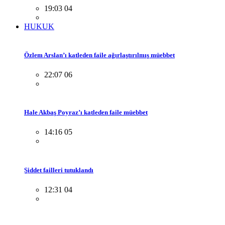
19:03 04
HUKUK
Özlem Arslan’ı katleden faile ağırlaştırılmış müebbet
22:07 06
Hale Akbaş Poyraz’ı katleden faile müebbet
14:16 05
Şiddet failleri tutuklandı
12:31 04