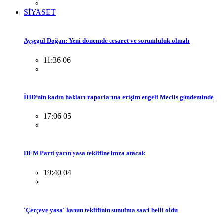
SİYASET
Ayşegül Doğan: Yeni dönemde cesaret ve sorumluluk olmalı
11:36 06
İHD’nin kadın hakları raporlarına erişim engeli Meclis gündeminde
17:06 05
DEM Parti yarın yasa teklifine imza atacak
19:40 04
'Çerçeve yasa' kanun teklifinin sunulma saati belli oldu