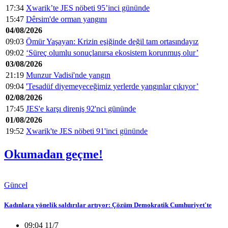
17:34
Xwarik’te JES nöbeti 95’inci gününde
15:47
Dêrsim'de orman yangını
04/08/2026
09:03
Ömür Yaşayan: Krizin eşiğinde değil tam ortasındayız
09:02
‘Süreç olumlu sonuçlanırsa ekosistem korunmuş olur’
03/08/2026
21:19
Munzur Vadisi'nde yangın
09:04
'Tesadüf diyemeyeceğimiz yerlerde yangınlar çıkıyor’
02/08/2026
17:45
JES'e karşı direniş 92'nci gününde
01/08/2026
19:52
Xwarik'te JES nöbeti 91'inci gününde
Okumadan geçme!
Güncel
Kadınlara yönelik saldırılar artıyor: Çözüm Demokratik Cumhuriyet'te
09:04 11/7