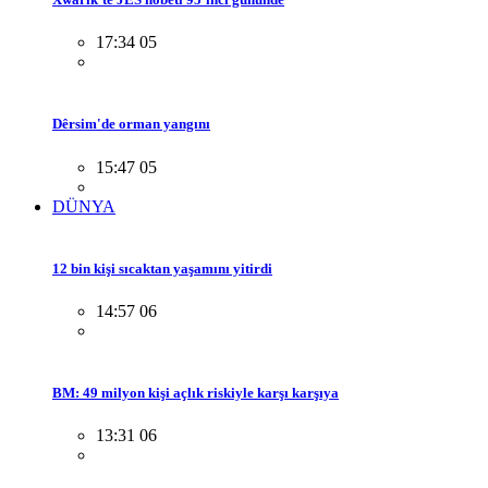
17:34 05
Dêrsim'de orman yangını
15:47 05
DÜNYA
12 bin kişi sıcaktan yaşamını yitirdi
14:57 06
BM: 49 milyon kişi açlık riskiyle karşı karşıya
13:31 06