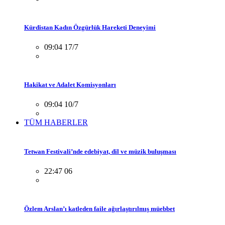
Kürdistan Kadın Özgürlük Hareketi Deneyimi
09:04 17/7
Hakikat ve Adalet Komisyonları
09:04 10/7
TÜM HABERLER
Tetwan Festivali’nde edebiyat, dil ve müzik buluşması
22:47 06
Özlem Arslan’ı katleden faile ağırlaştırılmış müebbet