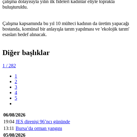
çalışma dolayısıyla yılın ilk fideleri kadınlar eliyle toprakla
buluşturuldu.
Çalışma kapsamında bu yıl 10 mülteci kadının da üretim yapacağı
bostanda, komünal bir anlayışla tarım yapılması ve 'ekolojik tarım'
esasları hedef alınacak.
Diğer başlıklar
1
/ 282
1
2
3
4
5
06/08/2026
19:04
JES direnişi 96’ncı gününde
13:11
Bursa’da orman yangını
05/08/2026