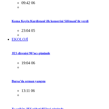
09:42 06
Koma Keçên Kurdistanê ilk konserini Silêmanî’de verdi
23:04 05
EKOLOJİ
JES direnişi 96’ncı gününde
19:04 06
Bursa’da orman yangını
13:11 06
Xwarik’te JES nöbeti 95’inci gününde