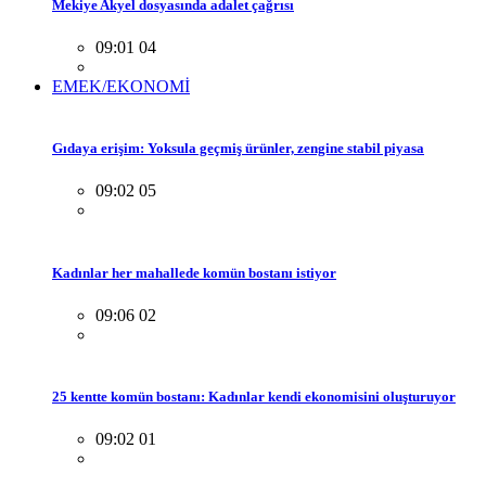
Mekiye Akyel dosyasında adalet çağrısı
09:01 04
EMEK/EKONOMİ
Gıdaya erişim: Yoksula geçmiş ürünler, zengine stabil piyasa
09:02 05
Kadınlar her mahallede komün bostanı istiyor
09:06 02
25 kentte komün bostanı: Kadınlar kendi ekonomisini oluşturuyor
09:02 01