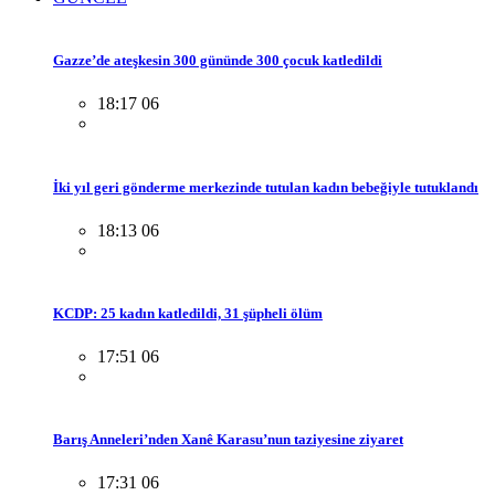
Gazze’de ateşkesin 300 gününde 300 çocuk katledildi
18:17 06
İki yıl geri gönderme merkezinde tutulan kadın bebeğiyle tutuklandı
18:13 06
KCDP: 25 kadın katledildi, 31 şüpheli ölüm
17:51 06
Barış Anneleri’nden Xanê Karasu’nun taziyesine ziyaret
17:31 06