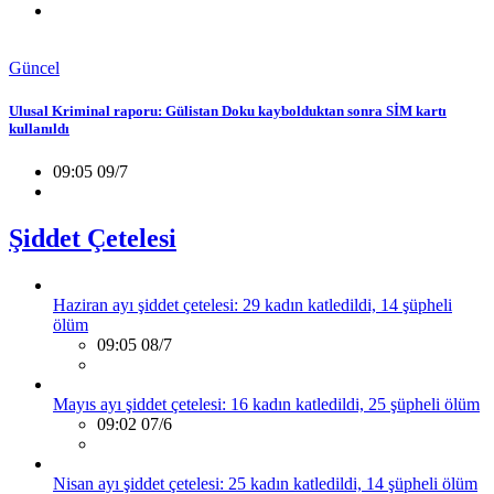
Güncel
Ulusal Kriminal raporu: Gülistan Doku kaybolduktan sonra SİM kartı
kullanıldı
09:05 09/7
Şiddet Çetelesi
Haziran ayı şiddet çetelesi: 29 kadın katledildi, 14 şüpheli
ölüm
09:05 08/7
Mayıs ayı şiddet çetelesi: 16 kadın katledildi, 25 şüpheli ölüm
09:02 07/6
Nisan ayı şiddet çetelesi: 25 kadın katledildi, 14 şüpheli ölüm