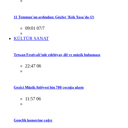
11 Temmuz'un ardından: Gözler 'Kök Yasa'da (2)
09:01 07/7
KÜLTÜR SANAT
Tetwan Festivali’nde edebiyat, dil ve müzik buluşması
22:47 06
Gezici Müzik Atölyesi bin 700 çocuğa ulaştı
11:57 06
Gençlik konserine çağrı