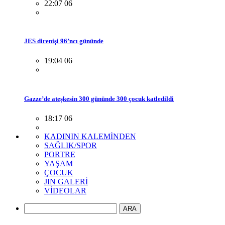
22:07 06
JES direnişi 96’ncı gününde
19:04 06
Gazze’de ateşkesin 300 gününde 300 çocuk katledildi
18:17 06
KADININ KALEMİNDEN
SAĞLIK/SPOR
PORTRE
YAŞAM
ÇOCUK
JIN GALERİ
VİDEOLAR
ARA