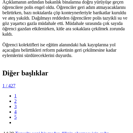
Açıklamanın ardından bakanlık binalarına doğru yürüyüşe geçen
öğrencilere polis engel oldu. Öğrenciler geri adım atmayacaklarını
belirtirken, bazı noktalarda çöp konteynerleriyle barikatlar kuruldu
ve ateş yakıldı. Dağılmayı reddeden öğrencilere polis tazyikli su ve
göz yaşartıcı gazla müdahale etti. Müdahale sırasında çok sayıda
öğrenci gazdan etkilenirken, kitle ara sokaklara çekilmek zorunda
kaldı.
Öğrenci kolektifleri ise eğitim alanındaki hak kayıplarına yol
açacağını belirttikleri reform paketinin geri çekilmesine kadar
eylemlerini sürdüreceklerini duyurdu.
Diğer başlıklar
1
/ 427
1
2
3
4
5