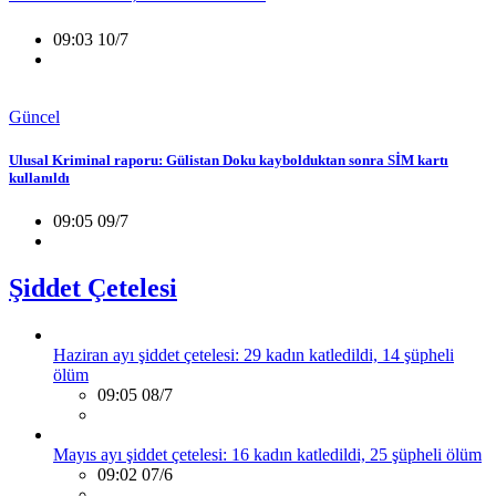
09:03 10/7
Güncel
Ulusal Kriminal raporu: Gülistan Doku kaybolduktan sonra SİM kartı
kullanıldı
09:05 09/7
Şiddet Çetelesi
Haziran ayı şiddet çetelesi: 29 kadın katledildi, 14 şüpheli
ölüm
09:05 08/7
Mayıs ayı şiddet çetelesi: 16 kadın katledildi, 25 şüpheli ölüm
09:02 07/6