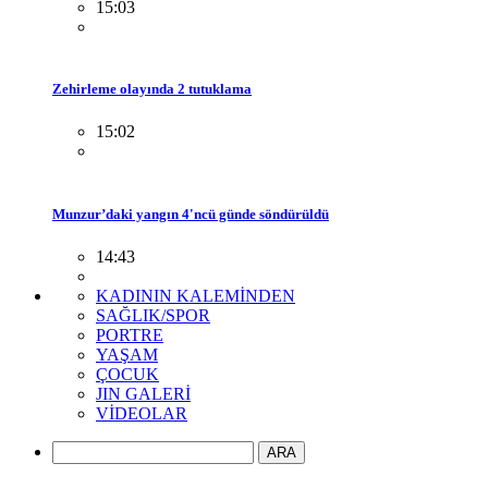
15:03
Zehirleme olayında 2 tutuklama
15:02
Munzur’daki yangın 4'ncü günde söndürüldü
14:43
KADININ KALEMİNDEN
SAĞLIK/SPOR
PORTRE
YAŞAM
ÇOCUK
JIN GALERİ
VİDEOLAR
ARA