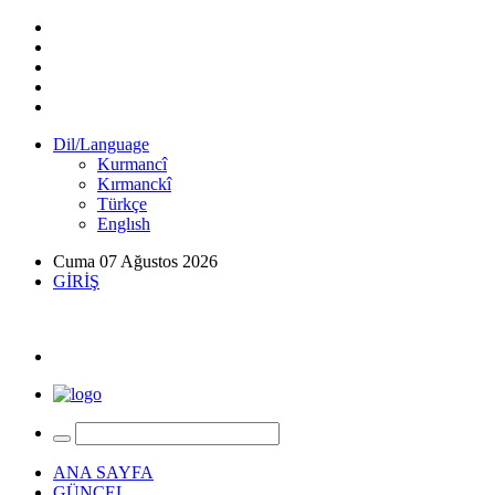
Dil/Language
Kurmancî
Kırmanckî
Türkçe
Englısh
Cuma 07 Ağustos 2026
GİRİŞ
ANA SAYFA
GÜNCEL