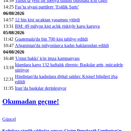
14:39
Tunus'ta yeni bir medya dilinin oluşması için çağrı
14:25
Fas’ta siyasi partilere ‘Eşitlik Şartı’
06/08/2026
14:57
12 bin kişi sıcaktan yaşamını yitirdi
13:31
BM: 49 milyon kişi açlık riskiyle karşı karşıya
05/08/2026
11:42
Guatemala'da bin 700 kişi tahliye edildi
10:47
Afganistan'da milyonlarca kadın haklarından edildi
04/08/2026
16:48
'Umut hakkı' için imza kampanyası
İdamlara karşı 132 haftalık direniş: Baskılar arttı, mücadele
13:18
sürüyor
Hindistan'da kadınlara dijital saldırı: Kişisel bilgileri ifşa
12:31
edildi
11:35
İran’da baskılar derinleşiyor
Okumadan geçme!
Güncel
Kadınlara yönelik saldırılar artıyor: Çözüm Demokratik Cumhuriyet'te