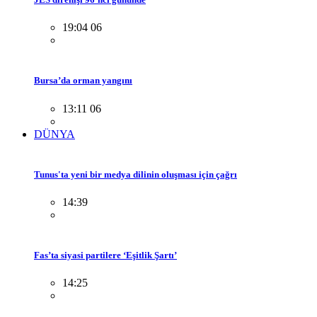
19:04 06
Bursa’da orman yangını
13:11 06
DÜNYA
Tunus'ta yeni bir medya dilinin oluşması için çağrı
14:39
Fas’ta siyasi partilere ‘Eşitlik Şartı’
14:25