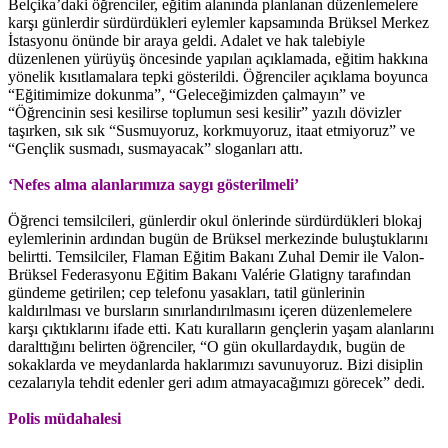
Belçika’daki öğrenciler, eğitim alanında planlanan düzenlemelere
karşı günlerdir sürdürdükleri eylemler kapsamında Brüksel Merkez
İstasyonu önünde bir araya geldi. Adalet ve hak talebiyle
düzenlenen yürüyüş öncesinde yapılan açıklamada, eğitim hakkına
yönelik kısıtlamalara tepki gösterildi. Öğrenciler açıklama boyunca
“Eğitimimize dokunma”, “Geleceğimizden çalmayın” ve
“Öğrencinin sesi kesilirse toplumun sesi kesilir” yazılı dövizler
taşırken, sık sık “Susmuyoruz, korkmuyoruz, itaat etmiyoruz” ve
“Gençlik susmadı, susmayacak” sloganları attı.
‘Nefes alma alanlarımıza saygı gösterilmeli’
Öğrenci temsilcileri, günlerdir okul önlerinde sürdürdükleri blokaj
eylemlerinin ardından bugün de Brüksel merkezinde buluştuklarını
belirtti. Temsilciler, Flaman Eğitim Bakanı Zuhal Demir ile Valon-
Brüksel Federasyonu Eğitim Bakanı Valérie Glatigny tarafından
gündeme getirilen; cep telefonu yasakları, tatil günlerinin
kaldırılması ve bursların sınırlandırılmasını içeren düzenlemelere
karşı çıktıklarını ifade etti. Katı kuralların gençlerin yaşam alanlarını
daralttığını belirten öğrenciler, “O gün okullardaydık, bugün de
sokaklarda ve meydanlarda haklarımızı savunuyoruz. Bizi disiplin
cezalarıyla tehdit edenler geri adım atmayacağımızı görecek” dedi.
Polis müdahalesi