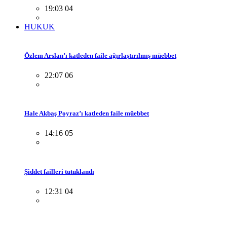
19:03 04
HUKUK
Özlem Arslan’ı katleden faile ağırlaştırılmış müebbet
22:07 06
Hale Akbaş Poyraz’ı katleden faile müebbet
14:16 05
Şiddet failleri tutuklandı
12:31 04