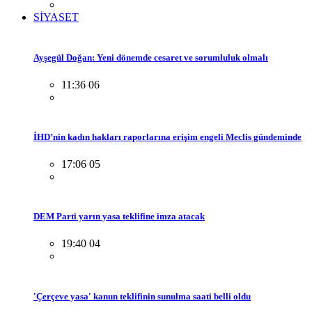
SİYASET
Ayşegül Doğan: Yeni dönemde cesaret ve sorumluluk olmalı
11:36 06
İHD’nin kadın hakları raporlarına erişim engeli Meclis gündeminde
17:06 05
DEM Parti yarın yasa teklifine imza atacak
19:40 04
'Çerçeve yasa' kanun teklifinin sunulma saati belli oldu