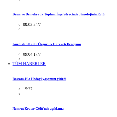
Barış ve Demokratik Toplum İnşa Sürecinde Jineolojînin Rolü
09:02 24/7
Kürdistan Kadın Özgürlük Hareketi Deneyimi
09:04 17/7
TÜM HABERLER
Ressam Jîla Hedayî yaşamını yitirdi
15:37
Nemrut Krater Gölü'nde açıklama