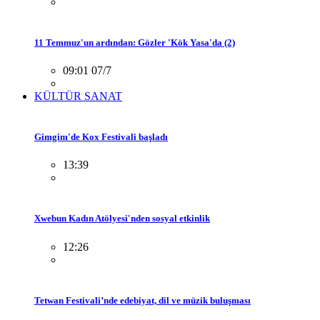
11 Temmuz'un ardından: Gözler 'Kök Yasa'da (2)
09:01 07/7
KÜLTÜR SANAT
Gimgim'de Kox Festivali başladı
13:39
Xwebun Kadın Atölyesi'nden sosyal etkinlik
12:26
Tetwan Festivali’nde edebiyat, dil ve müzik buluşması