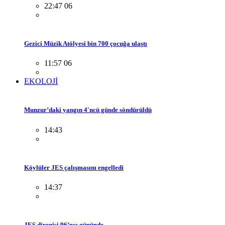
22:47 06
Gezici Müzik Atölyesi bin 700 çocuğa ulaştı
11:57 06
EKOLOJİ
Munzur’daki yangın 4'ncü günde söndürüldü
14:43
Köylüler JES çalışmasını engelledi
14:37
JES direnişi 96’ncı gününde