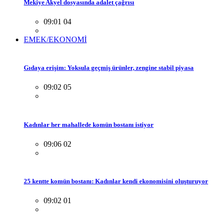
Mekiye Akyel dosyasında adalet çağrısı
09:01 04
EMEK/EKONOMİ
Gıdaya erişim: Yoksula geçmiş ürünler, zengine stabil piyasa
09:02 05
Kadınlar her mahallede komün bostanı istiyor
09:06 02
25 kentte komün bostanı: Kadınlar kendi ekonomisini oluşturuyor
09:02 01