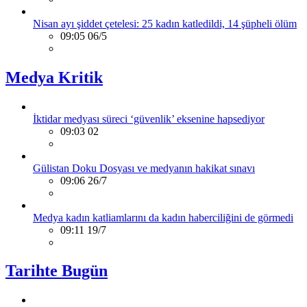
Nisan ayı şiddet çetelesi: 25 kadın katledildi, 14 şüpheli ölüm
09:05 06/5
Medya Kritik
İktidar medyası süreci ‘güvenlik’ eksenine hapsediyor
09:03 02
Gülistan Doku Dosyası ve medyanın hakikat sınavı
09:06 26/7
Medya kadın katliamlarını da kadın haberciliğini de görmedi
09:11 19/7
Tarihte Bugün