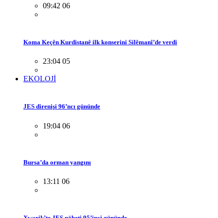
09:42 06
Koma Keçên Kurdistanê ilk konserini Silêmanî’de verdi
23:04 05
EKOLOJİ
JES direnişi 96’ncı gününde
19:04 06
Bursa’da orman yangını
13:11 06
Xwarik’te JES nöbeti 95’inci gününde