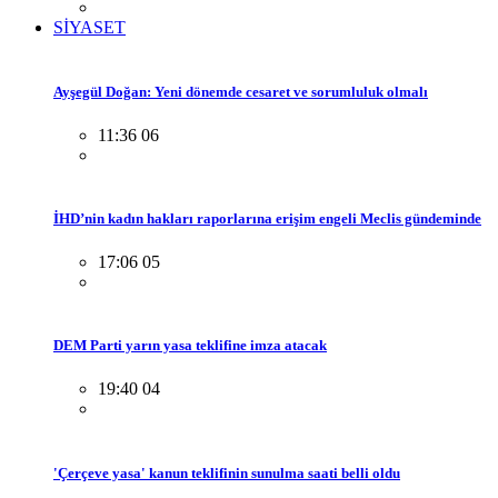
SİYASET
Ayşegül Doğan: Yeni dönemde cesaret ve sorumluluk olmalı
11:36 06
İHD’nin kadın hakları raporlarına erişim engeli Meclis gündeminde
17:06 05
DEM Parti yarın yasa teklifine imza atacak
19:40 04
'Çerçeve yasa' kanun teklifinin sunulma saati belli oldu