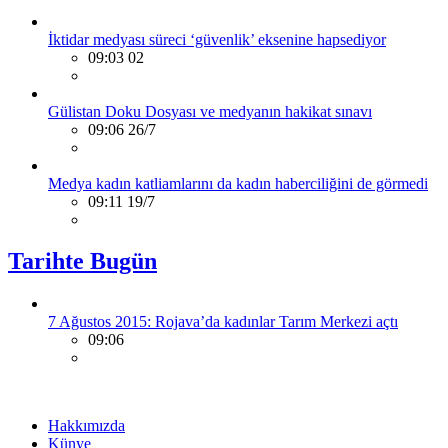
İktidar medyası süreci ‘güvenlik’ eksenine hapsediyor
09:03 02
Gülistan Doku Dosyası ve medyanın hakikat sınavı
09:06 26/7
Medya kadın katliamlarını da kadın haberciliğini de görmedi
09:11 19/7
Tarihte Bugün
7 Ağustos 2015: Rojava’da kadınlar Tarım Merkezi açtı
09:06
Hakkımızda
Künye