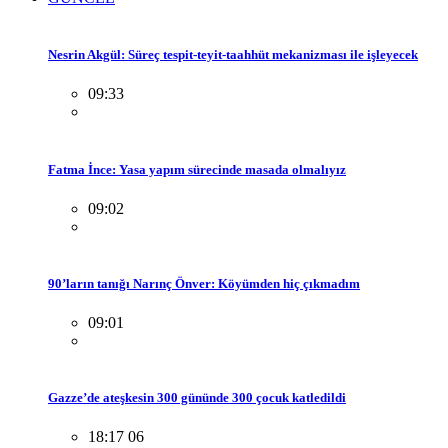
Nesrin Akgül: Süreç tespit-teyit-taahhüt mekanizması ile işleyecek
09:33
Fatma İnce: Yasa yapım sürecinde masada olmalıyız
09:02
90’ların tanığı Narınç Önver: Köyümden hiç çıkmadım
09:01
Gazze’de ateşkesin 300 gününde 300 çocuk katledildi
18:17 06