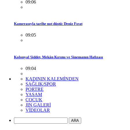
09:06
Kamerasıyla tarihe not düştü: Deniz Fırat
09:05
Kolonyal Şiddet, Mekân Kırımı ve Sinemanın Hafızası
09:04
KADININ KALEMİNDEN
SAĞLIK/SPOR
PORTRE
YAŞAM
ÇOCUK
JIN GALERİ
VİDEOLAR
ARA