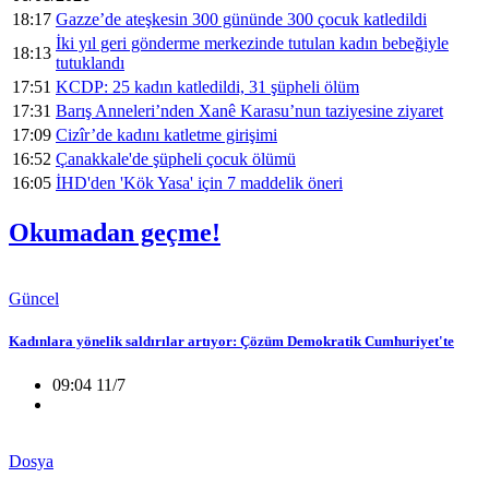
18:17
Gazze’de ateşkesin 300 gününde 300 çocuk katledildi
İki yıl geri gönderme merkezinde tutulan kadın bebeğiyle
18:13
tutuklandı
17:51
KCDP: 25 kadın katledildi, 31 şüpheli ölüm
17:31
Barış Anneleri’nden Xanê Karasu’nun taziyesine ziyaret
17:09
Cizîr’de kadını katletme girişimi
16:52
Çanakkale'de şüpheli çocuk ölümü
16:05
İHD'den 'Kök Yasa' için 7 maddelik öneri
Okumadan geçme!
Güncel
Kadınlara yönelik saldırılar artıyor: Çözüm Demokratik Cumhuriyet'te
09:04 11/7
Dosya