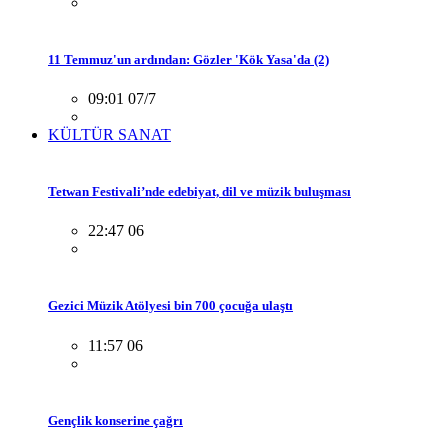
11 Temmuz'un ardından: Gözler 'Kök Yasa'da (2)
09:01 07/7
KÜLTÜR SANAT
Tetwan Festivali’nde edebiyat, dil ve müzik buluşması
22:47 06
Gezici Müzik Atölyesi bin 700 çocuğa ulaştı
11:57 06
Gençlik konserine çağrı