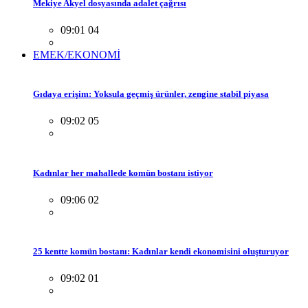
Mekiye Akyel dosyasında adalet çağrısı
09:01 04
EMEK/EKONOMİ
Gıdaya erişim: Yoksula geçmiş ürünler, zengine stabil piyasa
09:02 05
Kadınlar her mahallede komün bostanı istiyor
09:06 02
25 kentte komün bostanı: Kadınlar kendi ekonomisini oluşturuyor
09:02 01