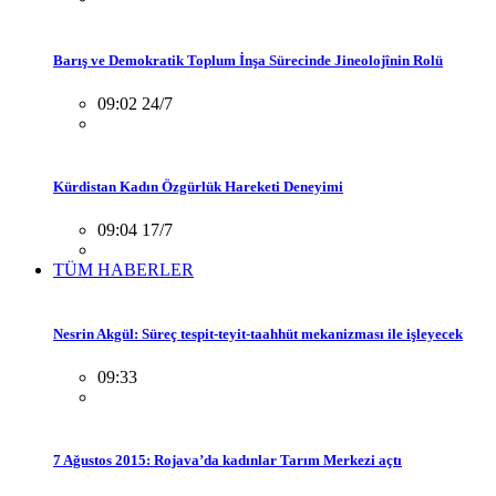
Barış ve Demokratik Toplum İnşa Sürecinde Jineolojînin Rolü
09:02 24/7
Kürdistan Kadın Özgürlük Hareketi Deneyimi
09:04 17/7
TÜM HABERLER
Nesrin Akgül: Süreç tespit-teyit-taahhüt mekanizması ile işleyecek
09:33
7 Ağustos 2015: Rojava’da kadınlar Tarım Merkezi açtı