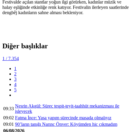
Festivalde açılan stantlar yoğun ilgi görürken, kadınlar müzik ve
halay eşliğinde etkinliğe renk katıyor. Festivalin ilerleyen saatlerinde
dengbêj kadınların sahne alması bekleniyor.
Diğer başlıklar
1
/ 7.354
1
2
3
4
5
Nesrin Akgül: Süreç tespit-teyit-taahhüt mekanizması ile
09:33
işleyecek
09:02
Fatma İnce: Yasa yapım sürecinde masada olmalıyız
09:01
90’ların tanığı Narınç Önver: Köyümden hiç çıkmadım
06/08/2026