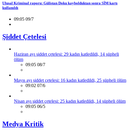
Ulusal Kriminal raporu: Gülistan Doku kaybolduktan sonra SİM kartı
kullanıldı
09:05 09/7
Şiddet Çetelesi
Haziran ayı şiddet çetelesi: 29 kadın katledildi, 14 şüpheli
ölüm
09:05 08/7
Mayıs ayı şiddet çetelesi: 16 kadın katledildi, 25 şüpheli ölüm
09:02 07/6
Nisan ayı şiddet çetelesi: 25 kadın katledildi, 14 şüpheli ölüm
09:05 06/5
Medya Kritik