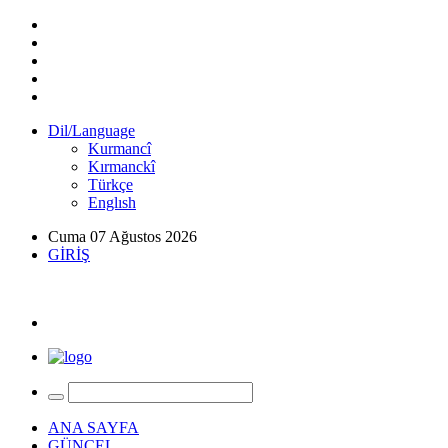
Dil/Language
Kurmancî
Kırmanckî
Türkçe
Englısh
Cuma 07 Ağustos 2026
GİRİŞ
ANA SAYFA
GÜNCEL