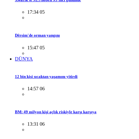
17:34 05
Dêrsim'de orman yangını
15:47 05
DÜNYA
12 bin kişi sıcaktan yaşamını yitirdi
14:57 06
BM: 49 milyon kişi açlık riskiyle karşı karşıya
13:31 06