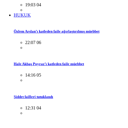
19:03 04
HUKUK
Özlem Arslan’ı katleden faile ağırlaştırılmış müebbet
22:07 06
Hale Akbaş Poyraz’ı katleden faile müebbet
14:16 05
Şiddet failleri tutuklandı
12:31 04