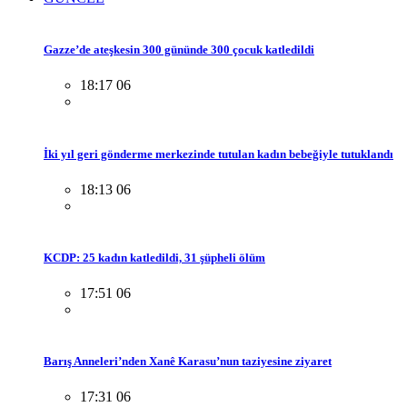
Gazze’de ateşkesin 300 gününde 300 çocuk katledildi
18:17 06
İki yıl geri gönderme merkezinde tutulan kadın bebeğiyle tutuklandı
18:13 06
KCDP: 25 kadın katledildi, 31 şüpheli ölüm
17:51 06
Barış Anneleri’nden Xanê Karasu’nun taziyesine ziyaret
17:31 06