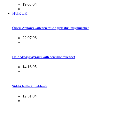
19:03 04
HUKUK
Özlem Arslan’ı katleden faile ağırlaştırılmış müebbet
22:07 06
Hale Akbaş Poyraz’ı katleden faile müebbet
14:16 05
Şiddet failleri tutuklandı
12:31 04