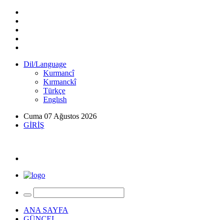
Dil/Language
Kurmancî
Kırmanckî
Türkçe
Englısh
Cuma 07 Ağustos 2026
GİRİŞ
ANA SAYFA
GÜNCEL