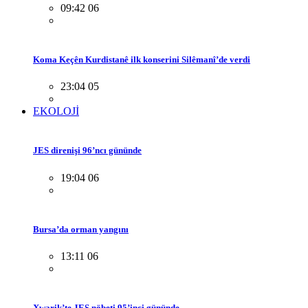
09:42 06
Koma Keçên Kurdistanê ilk konserini Silêmanî’de verdi
23:04 05
EKOLOJİ
JES direnişi 96’ncı gününde
19:04 06
Bursa’da orman yangını
13:11 06
Xwarik’te JES nöbeti 95’inci gününde