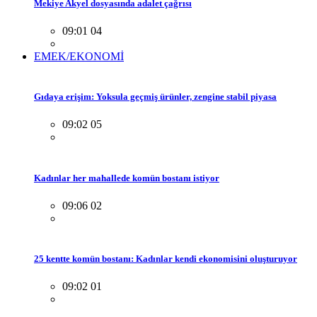
Mekiye Akyel dosyasında adalet çağrısı
09:01 04
EMEK/EKONOMİ
Gıdaya erişim: Yoksula geçmiş ürünler, zengine stabil piyasa
09:02 05
Kadınlar her mahallede komün bostanı istiyor
09:06 02
25 kentte komün bostanı: Kadınlar kendi ekonomisini oluşturuyor
09:02 01