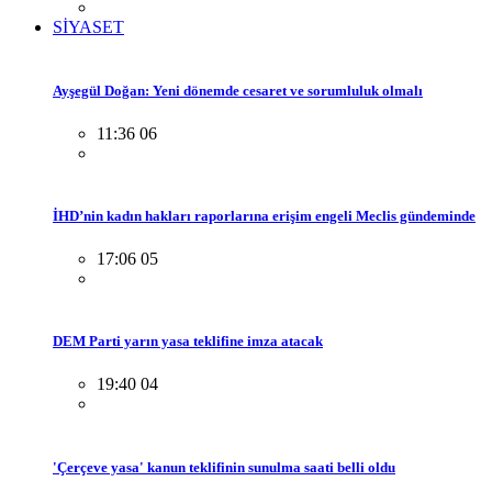
SİYASET
Ayşegül Doğan: Yeni dönemde cesaret ve sorumluluk olmalı
11:36 06
İHD’nin kadın hakları raporlarına erişim engeli Meclis gündeminde
17:06 05
DEM Parti yarın yasa teklifine imza atacak
19:40 04
'Çerçeve yasa' kanun teklifinin sunulma saati belli oldu