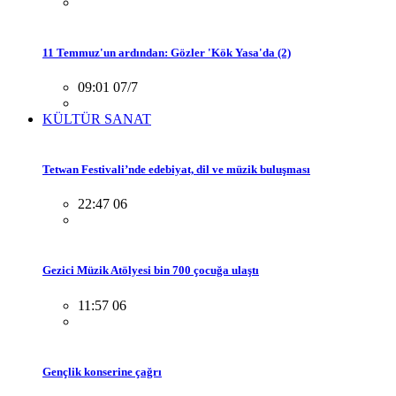
11 Temmuz'un ardından: Gözler 'Kök Yasa'da (2)
09:01 07/7
KÜLTÜR SANAT
Tetwan Festivali’nde edebiyat, dil ve müzik buluşması
22:47 06
Gezici Müzik Atölyesi bin 700 çocuğa ulaştı
11:57 06
Gençlik konserine çağrı