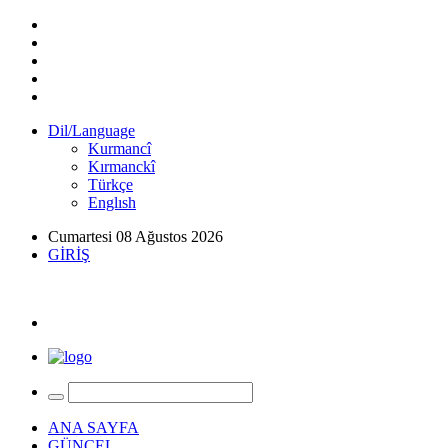
Dil/Language
Kurmancî
Kırmanckî
Türkçe
Englısh
Cumartesi 08 Ağustos 2026
GİRİŞ
ANA SAYFA
GÜNCEL