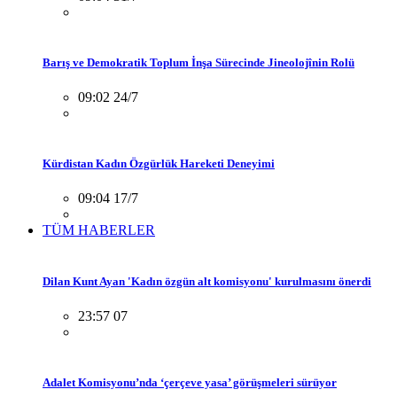
Barış ve Demokratik Toplum İnşa Sürecinde Jineolojînin Rolü
09:02 24/7
Kürdistan Kadın Özgürlük Hareketi Deneyimi
09:04 17/7
TÜM HABERLER
Dilan Kunt Ayan 'Kadın özgün alt komisyonu' kurulmasını önerdi
23:57 07
Adalet Komisyonu’nda ‘çerçeve yasa’ görüşmeleri sürüyor