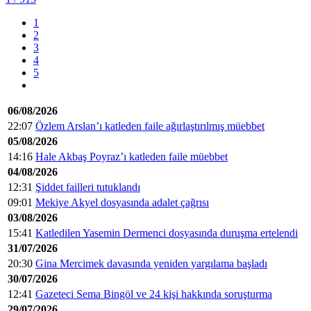
1
2
3
4
5
06/08/2026
22:07
Özlem Arslan’ı katleden faile ağırlaştırılmış müebbet
05/08/2026
14:16
Hale Akbaş Poyraz’ı katleden faile müebbet
04/08/2026
12:31
Şiddet failleri tutuklandı
09:01
Mekiye Akyel dosyasında adalet çağrısı
03/08/2026
15:41
Katledilen Yasemin Dermenci dosyasında duruşma ertelendi
31/07/2026
20:30
Gina Mercimek davasında yeniden yargılama başladı
30/07/2026
12:41
Gazeteci Sema Bingöl ve 24 kişi hakkında soruşturma
29/07/2026