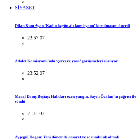
SİYASET
Dilan Kunt Ayan 'Kadın özgün alt komisyonu' kurulmasını önerdi
23:57 07
Adalet Komisyonu’nda ‘çerçeve yasa’ görüşmeleri sürüyor
23:52 07
Meral Danış Beştaş: Halkları ezen yangın, Sayın Öcalan’ın çağrısı ile
söndü
21:11 07
Ayşegül Doğan: Yeni dönemde cesaret ve sorumluluk olmalı