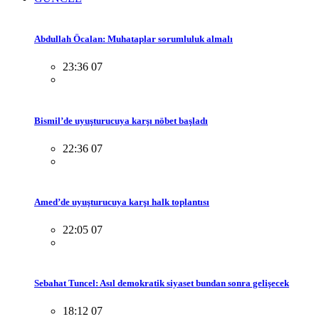
Abdullah Öcalan: Muhataplar sorumluluk almalı
23:36 07
Bismil’de uyuşturucuya karşı nöbet başladı
22:36 07
Amed’de uyuşturucuya karşı halk toplantısı
22:05 07
Sebahat Tuncel: Asıl demokratik siyaset bundan sonra gelişecek
18:12 07