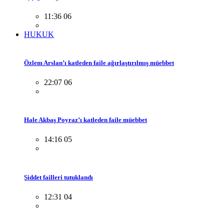
11:36 06
HUKUK
Özlem Arslan’ı katleden faile ağırlaştırılmış müebbet
22:07 06
Hale Akbaş Poyraz’ı katleden faile müebbet
14:16 05
Şiddet failleri tutuklandı
12:31 04