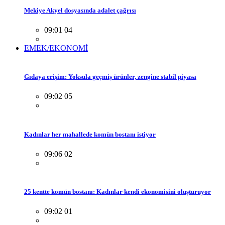
Mekiye Akyel dosyasında adalet çağrısı
09:01 04
EMEK/EKONOMİ
Gıdaya erişim: Yoksula geçmiş ürünler, zengine stabil piyasa
09:02 05
Kadınlar her mahallede komün bostanı istiyor
09:06 02
25 kentte komün bostanı: Kadınlar kendi ekonomisini oluşturuyor
09:02 01