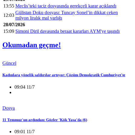
13:55
Meclis’teki taciz dosyasında gerekçeli karar açıklandı
Gülistan Doku dosyası: Tuncay Sonel’in dikkat çeken
12:03
milyon liralık mal varlığı
28/07/2026
15:09
Şimoni Diril davasında beraat kararları AYM'ye taşındı
Okumadan geçme!
Güncel
Kadınlara yönelik saldırılar artıyor: Çözüm Demokratik Cumhuriyet'te
09:04 11/7
Dosya
11 Temmuz'un ardından: Gözler 'Kök Yasa'da (6)
09:01 11/7