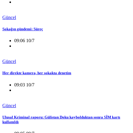
Güncel
Sokağın gündemi: Süreç
09:06 10/7
Güncel
Her direkte kamera, her sokakta denetim
09:03 10/7
Güncel
Ulusal Kriminal raporu: Gülistan Doku kaybolduktan sonra SİM kartı
kullanıldı