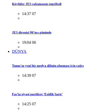
Köylüler JES çalışmasını engelledi
14:37 07
JES direnişi 96’ncı gününde
19:04 06
DÜNYA
Tunus'ta yeni bir medya dilinin oluşması için çağrı
14:39 07
Fas’ta siyasi partilere ‘Eşitlik Şartı’
14:25 07