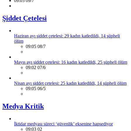
09:05 09/7
Şiddet Çetelesi
Haziran ayı şiddet çetelesi: 29 kadın katledildi, 14 şüpheli
ölüm
09:05 08/7
Mayıs ayı şiddet çetelesi: 16 kadın katledildi, 25 şüpheli ölüm
09:02 07/6
Nisan ayı şiddet çetelesi: 25 kadın katledildi, 14 şüpheli ölüm
09:05 06/5
Medya Kritik
İktidar medyası süreci ‘güvenlik’ eksenine hapsediyor
09:03 02