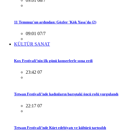
09:01 08/7
11 Temmuz'un ardından: Gözler 'Kök Yasa'da (2)
09:01 07/7
KÜLTÜR SANAT
Kox Festivali’nin ilk günü konserlerle sona erdi
23:42 07
Tetwan Festivali’nde kadınların barıştaki öncü rolü vurgulandı
22:17 07
Tetwan Festivali’nde Kürt edebiyatı ve kültürü tartışıldı