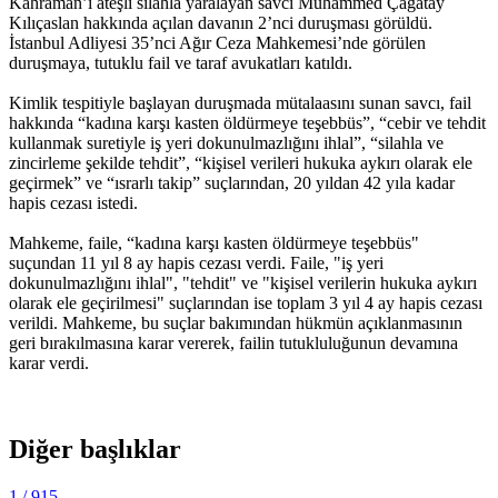
Kahraman’ı ateşli silahla yaralayan savcı Muhammed Çağatay
Kılıçaslan hakkında açılan davanın 2’nci duruşması görüldü.
İstanbul Adliyesi 35’nci Ağır Ceza Mahkemesi’nde görülen
duruşmaya, tutuklu fail ve taraf avukatları katıldı.
Kimlik tespitiyle başlayan duruşmada mütalaasını sunan savcı, fail
hakkında “kadına karşı kasten öldürmeye teşebbüs”, “cebir ve tehdit
kullanmak suretiyle iş yeri dokunulmazlığını ihlal”, “silahla ve
zincirleme şekilde tehdit”, “kişisel verileri hukuka aykırı olarak ele
geçirmek” ve “ısrarlı takip” suçlarından, 20 yıldan 42 yıla kadar
hapis cezası istedi.
Mahkeme, faile, “kadına karşı kasten öldürmeye teşebbüs"
suçundan 11 yıl 8 ay hapis cezası verdi. Faile, "iş yeri
dokunulmazlığını ihlal", "tehdit" ve "kişisel verilerin hukuka aykırı
olarak ele geçirilmesi" suçlarından ise toplam 3 yıl 4 ay hapis cezası
verildi. Mahkeme, bu suçlar bakımından hükmün açıklanmasının
geri bırakılmasına karar vererek, failin tutukluluğunun devamına
karar verdi.
Diğer başlıklar
1
/ 915