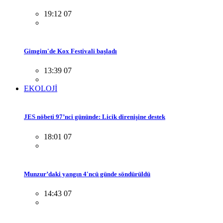
19:12 07
Gimgim'de Kox Festivali başladı
13:39 07
EKOLOJİ
JES nöbeti 97’nci gününde: Licik direnişine destek
18:01 07
Munzur’daki yangın 4'ncü günde söndürüldü
14:43 07