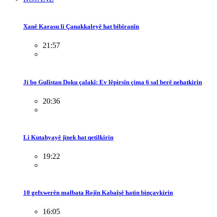
Xanê Karasu li Çanakkaleyê hat bibîranîn
21:57
Ji bo Gulîstan Doku çalakî: Ev lêpirsîn çima 6 sal berê nehatkirin
20:36
Li Kutahyayê jinek hat qetilkirin
19:22
10 gefxwerên malbata Rojîn Kabaîşê hatin binçavkirin
16:05