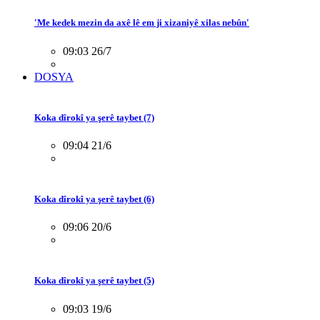
'Me kedek mezin da axê lê em ji xizaniyê xilas nebûn'
09:03 26/7
DOSYA
Koka dîrokî ya şerê taybet (7)
09:04 21/6
Koka dîrokî ya şerê taybet (6)
09:06 20/6
Koka dîrokî ya şerê taybet (5)
09:03 19/6