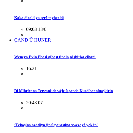
Koka dîrokî ya şerê taybet (4)
09:03 18/6
ÇAND Û HUNER
Wêneya Evîn Ebasî gihaşt fînala pêşbirka cîhanî
16:21
Di Mîhrîcana Tetwanê de wêje û çanda Kurd hat nîqaşkirin
20:43 07
‘Têkoşîna azadiya jin û parastina xwezayê yek in’