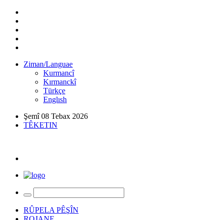
Ziman/Languae
Kurmancî
Kırmanckî
Türkçe
Englısh
Şemî 08 Tebax 2026
TÊKETIN
RÛPELA PÊŞÎN
ROJANE