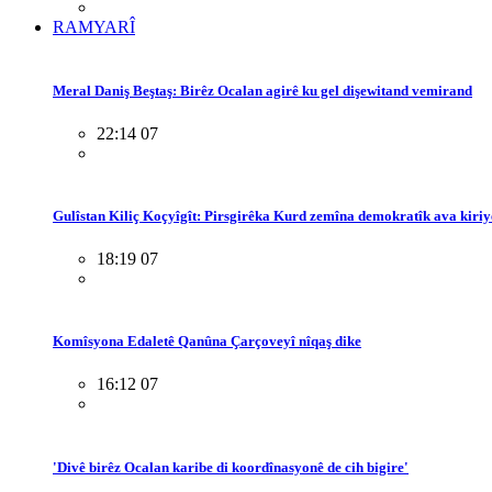
RAMYARÎ
Meral Daniş Beştaş: Birêz Ocalan agirê ku gel dişewitand vemirand
22:14 07
Gulîstan Kiliç Koçyîgît: Pirsgirêka Kurd zemîna demokratîk ava kiriy
18:19 07
Komîsyona Edaletê Qanûna Çarçoveyî nîqaş dike
16:12 07
'Divê birêz Ocalan karibe di koordînasyonê de cih bigire'