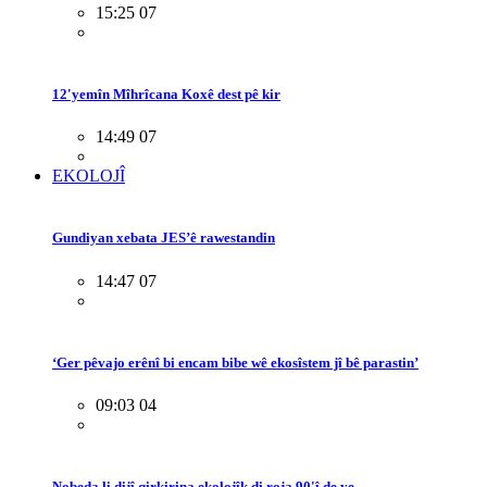
15:25 07
12'yemîn Mîhrîcana Koxê dest pê kir
14:49 07
EKOLOJÎ
Gundiyan xebata JES’ê rawestandin
14:47 07
‘Ger pêvajo erênî bi encam bibe wê ekosîstem jî bê parastin’
09:03 04
Nobeda li dijî qirkirina ekolojîk di roja 90'î de ye