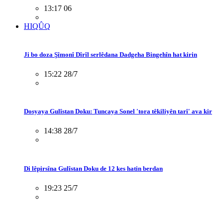
13:17 06
HIQÛQ
Ji bo doza Şîmonî Dîrîl serlêdana Dadgeha Bingehîn hat kirin
15:22 28/7
Dosyaya Gulîstan Doku: Tuncaya Sonel 'tora têkiliyên tarî' ava kir
14:38 28/7
Di lêpirsîna Gulîstan Doku de 12 kes hatin berdan
19:23 25/7