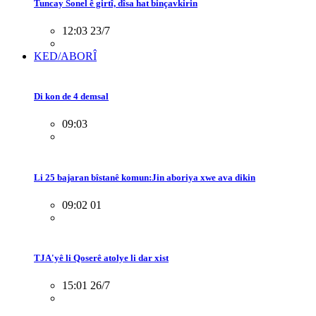
Tuncay Sonel ê girtî, dîsa hat binçavkirin
12:03 23/7
KED/ABORÎ
Di kon de 4 demsal
09:03
Li 25 bajaran bîstanê komun:Jin aboriya xwe ava dikin
09:02 01
TJA'yê li Qoserê atolye li dar xist
15:01 26/7