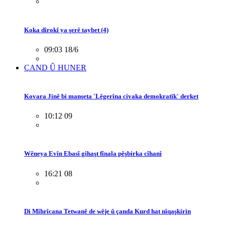
Koka dîrokî ya şerê taybet (4)
09:03 18/6
ÇAND Û HUNER
Kovara Jinê bi manşeta 'Lêgerîna civaka demokratîk' derket
10:12 09
Wêneya Evîn Ebasî gihaşt fînala pêşbirka cîhanî
16:21 08
Di Mîhrîcana Tetwanê de wêje û çanda Kurd hat nîqaşkirin