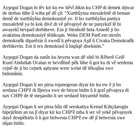
Ayşegul Dogan bi lêv kir ku ew hêvî dikin ku CHP di demek dijwar
de derbas dibe û wiha pê dê çû: “Xurtbûyina muxalefetê di heman
demê de xurtbûyîna demokrasiyê ye. Ji bo xurtbûyîna partiya
muxalefetê ya bi kok divê di vê pêvajoyê de ne parçekirî lê bi
awayekî hevparî derbikeve. Em ji Stenbolê heta Amedê ji bo
avakirina demokrasiyê têdikoşin. Weke DEM Partî em nirxên
demokratîk diparêzin û xwedî li pêvajoya Aştî û Civaka Demokratîk
derbikevin. Em li rex demokrasî û hiqûqê disekinin.”
Ayşegul Dogan da zanîn ku heyeta wan dê sibê bi Rêberê Gelê
Kurd Abdullah Ocalan re hevdîtinê pêk bîne û got ku di vê serdema
cejnê de ji bo cejnek aştiyane were welat dê têkoşîna xwe
bidomînin.
Ayşegul Dogan li ser pirsa rojanegeran diyar kir ku ew ê ji bo
serdana CHP'ê di lîjneya xwe de biryar bidin û li gorî pêvajoya di
nav CHPê de tê meşandin li ser serdanê biryarekê bidin.
Ayşegul Dogan li ser pirsa hûn dê serokatiya Kemal Kiliçdaroglu
bipejirînin an na jî diyar kir ku CHP'ê niha li ser vê yekê pêvajoyek
dayê destpêkirin û li gor helwesta CHP'ê ew dê jî helwesta xwe
nîşan bidin.