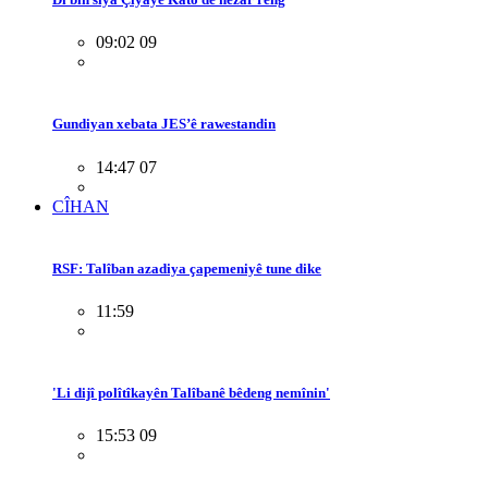
09:02 09
Gundiyan xebata JES’ê rawestandin
14:47 07
CÎHAN
RSF: Talîban azadiya çapemeniyê tune dike
11:59
'Li dijî polîtîkayên Talîbanê bêdeng nemînin'
15:53 09