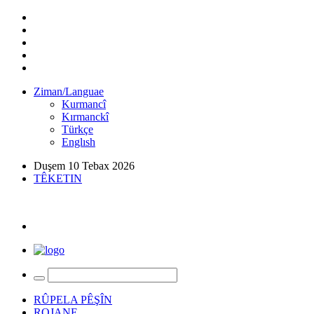
Ziman/Languae
Kurmancî
Kırmanckî
Türkçe
Englısh
Duşem 10 Tebax 2026
TÊKETIN
RÛPELA PÊŞÎN
ROJANE