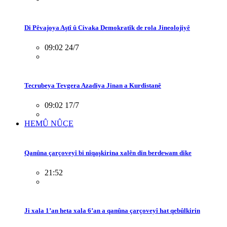
Di Pêvajoya Aştî û Civaka Demokratîk de rola Jineolojiyê
09:02 24/7
Tecrubeya Tevgera Azadiya Jinan a Kurdistanê
09:02 17/7
HEMÛ NÛÇE
Qanûna çarçoveyî bi nîqaşkirina xalên din berdewam dike
21:52
Ji xala 1’an heta xala 6’an a qanûna çarçoveyî hat qebûlkirin