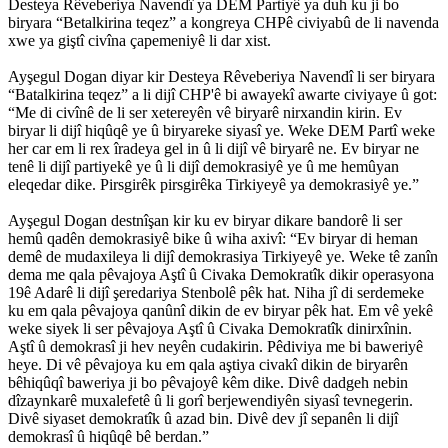
Desteya Rêveberiya Navendî ya DEM Partiyê ya duh ku ji bo
biryara “Betalkirina teqez” a kongreya CHPê civiyabû de li navenda
xwe ya giştî civîna çapemeniyê li dar xist.
Ayşegul Dogan diyar kir Desteya Rêveberiya Navendî li ser biryara
“Batalkirina teqez” a li dijî CHP'ê bi awayekî awarte civiyaye û got:
“Me di civînê de li ser xetereyên vê biryarê nirxandin kirin. Ev
biryar li dijî hiqûqê ye û biryareke siyasî ye. Weke DEM Partî weke
her car em li rex îradeya gel in û li dijî vê biryarê ne. Ev biryar ne
tenê li dijî partiyekê ye û li dijî demokrasiyê ye û me hemûyan
eleqedar dike. Pirsgirêk pirsgirêka Tirkiyeyê ya demokrasiyê ye.”
Ayşegul Dogan destnîşan kir ku ev biryar dikare bandorê li ser
hemû qadên demokrasiyê bike û wiha axivî: “Ev biryar di heman
demê de mudaxileya li dijî demokrasiya Tirkiyeyê ye. Weke tê zanîn
dema me qala pêvajoya Aştî û Civaka Demokratîk dikir operasyona
19ê Adarê li dijî şeredariya Stenbolê pêk hat. Niha jî di serdemeke
ku em qala pêvajoya qanûnî dikin de ev biryar pêk hat. Em vê yekê
weke siyek li ser pêvajoya Aştî û Civaka Demokratîk dinirxînin.
Aştî û demokrasî ji hev neyên cudakirin. Pêdiviya me bi baweriyê
heye. Di vê pêvajoya ku em qala aştiya civakî dikin de biryarên
bêhiqûqî baweriya ji bo pêvajoyê kêm dike. Divê dadgeh nebin
dîzaynkarê muxalefetê û li gorî berjewendiyên siyasî tevnegerin.
Divê siyaset demokratîk û azad bin. Divê dev jî sepanên li dijî
demokrasî û hiqûqê bê berdan.”