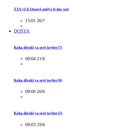
TJA'yê li Qoserê atolye li dar xist
15:01 26/7
DOSYA
Koka dîrokî ya şerê taybet (7)
09:04 21/6
Koka dîrokî ya şerê taybet (6)
09:06 20/6
Koka dîrokî ya şerê taybet (5)
09:03 19/6