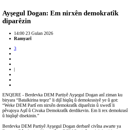
Ayşegul Dogan: Em nirxên demokratîk
diparêzin
14:00 23 Gulan 2026
Ramyarî
3
|
ENQERE - Berdevka DEM Partiyê Ayşegul Dogan anî ziman ku
biryara “Batalkirina teqez” li dijî hiqûq û demokrasiyê ye û got:
“Weke DEM Partî em nirxên demokratîk diparêzin û xwedî li
pêvajoya Aştî û Civaka Demokratîk derdikevin. Em li rex demokrasî
û hiqûqê disekinin.”
Berdevka DEM Partiyê Ayşegul Dogan derbarê civîna awarte ya