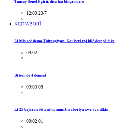
Tuncay Sonel ê girtî, dîsa hat binçavkirin
12:03 23/7
KED/ABORÎ
Li Misircê dema Tûfrengiyan: Kar berî roj hilê dest pê dike
09:02
Di kon de 4 demsal
09:03 08
Li 25 bajaran bîstanê komun:Jin aboriya xwe ava dikin
09:02 01