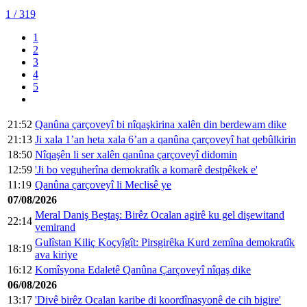
1
/ 319
1
2
3
4
5
21:52
Qanûna çarçoveyî bi nîqaşkirina xalên din berdewam dike
21:13
Ji xala 1’an heta xala 6’an a qanûna çarçoveyî hat qebûlkirin
18:50
Nîqaşên li ser xalên qanûna çarçoveyî didomin
12:59
'Ji bo veguherîna demokratîk a komarê destpêkek e'
11:19
Qanûna çarçoveyî li Meclisê ye
07/08/2026
Meral Daniş Beştaş: Birêz Ocalan agirê ku gel dişewitand
22:14
vemirand
Gulîstan Kiliç Koçyîgît: Pirsgirêka Kurd zemîna demokratîk
18:19
ava kiriye
16:12
Komîsyona Edaletê Qanûna Çarçoveyî nîqaş dike
06/08/2026
13:17
'Divê birêz Ocalan karibe di koordînasyonê de cih bigire'