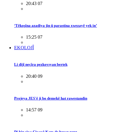
20:43 07
‘Têkoşîna azadiya jin û parastina xwezayê yek in’
15:25 07
EKOLOJÎ
Li dijî neçîra pezkovıyan bertek
20:40 09
Projeya JES'ê ji bo demekê hat rawestandin
14:57 09
Di bin siya Çiyayê Kato de hezar reng