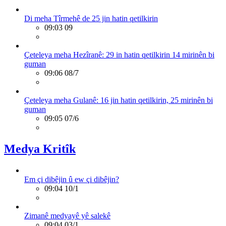
Di meha Tîrmehê de 25 jin hatin qetilkirin
09:03 09
Çeteleya meha Hezîranê: 29 in hatin qetilkirin 14 mirinên bi
guman
09:06 08/7
Çeteleya meha Gulanê: 16 jin hatin qetilkirin, 25 mirinên bi
guman
09:05 07/6
Medya Kritîk
Em çi dibêjin û ew çi dibêjin?
09:04 10/1
Zimanê medyayê yê salekê
09:04 03/1