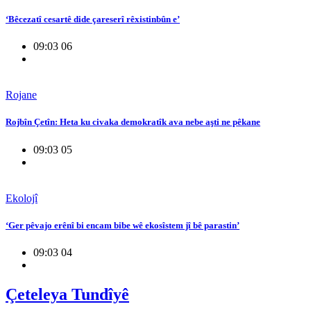
‘Bêcezatî cesartê dide çareserî rêxistinbûn e’
09:03 06
Rojane
Rojbîn Çetîn: Heta ku civaka demokratîk ava nebe aşti ne pêkane
09:03 05
Ekolojî
‘Ger pêvajo erênî bi encam bibe wê ekosîstem jî bê parastin’
09:03 04
Çeteleya Tundîyê