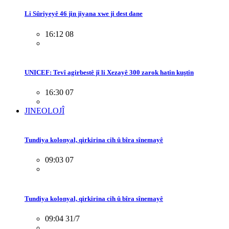
Li Sûriyeyê 46 jin jiyana xwe ji dest dane
16:12 08
UNICEF: Tevî agirbestê jî li Xezayê 300 zarok hatin kuştin
16:30 07
JINEOLOJÎ
Tundiya kolonyal, qirkirina cih û bîra sînemayê
09:03 07
Tundiya kolonyal, qirkirina cih û bîra sînemayê
09:04 31/7