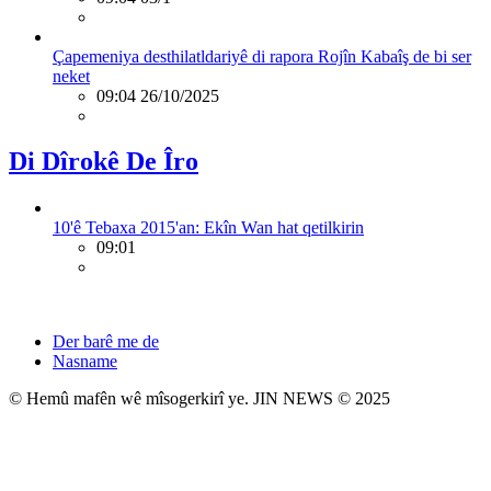
Çapemeniya desthilatldariyê di rapora Rojîn Kabaîş de bi ser
neket
09:04 26/10/2025
Di Dîrokê De Îro
10'ê Tebaxa 2015'an: Ekîn Wan hat qetilkirin
09:01
Der barê me de
Nasname
© Hemû mafên wê mîsogerkirî ye. JIN NEWS © 2025