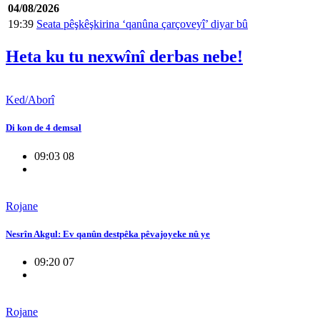
04/08/2026
19:39
Seata pêşkêşkirina ‘qanûna çarçoveyî’ diyar bû
Heta ku tu nexwînî derbas nebe!
Ked/Aborî
Di kon de 4 demsal
09:03 08
Rojane
Nesrîn Akgul: Ev qanûn destpêka pêvajoyeke nû ye
09:20 07
Rojane