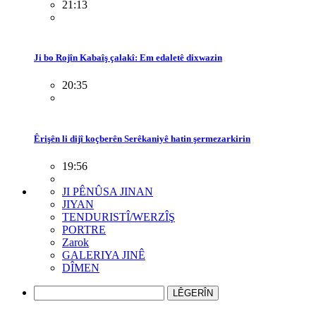
21:13
Ji bo Rojîn Kabaîş çalakî: Em edaletê dixwazin
20:35
Êrişên li dijî koçberên Serêkaniyê hatin şermezarkirin
19:56
JI PÊNÛSA JINAN
JIYAN
TENDURISTÎ/WERZÎŞ
PORTRE
Zarok
GALERIYA JINÊ
DÎMEN
LÊGERÎN