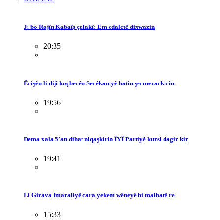
Ji bo Rojîn Kabaîş çalakî: Em edaletê dixwazin
20:35
Êrişên li dijî koçberên Serêkaniyê hatin şermezarkirin
19:56
Dema xala 5’an dihat nîqaşkirin ÎYÎ Partiyê kursî dagir kir
19:41
Li Girava Îmaraliyê cara yekem wêneyê bi malbatê re
15:33