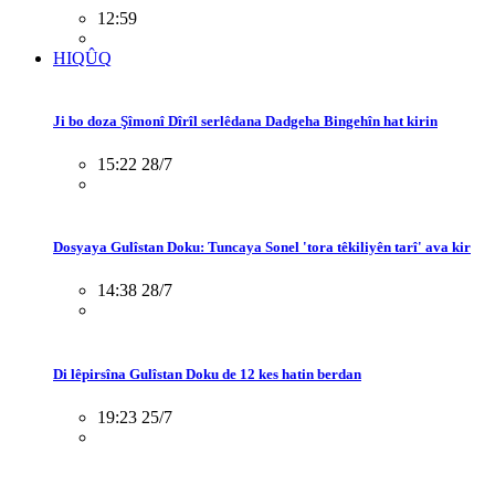
12:59
HIQÛQ
Ji bo doza Şîmonî Dîrîl serlêdana Dadgeha Bingehîn hat kirin
15:22 28/7
Dosyaya Gulîstan Doku: Tuncaya Sonel 'tora têkiliyên tarî' ava kir
14:38 28/7
Di lêpirsîna Gulîstan Doku de 12 kes hatin berdan
19:23 25/7