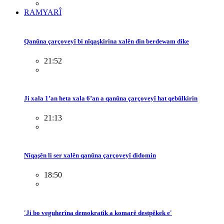
RAMYARÎ
Qanûna çarçoveyî bi nîqaşkirina xalên din berdewam dike
21:52
Ji xala 1’an heta xala 6’an a qanûna çarçoveyî hat qebûlkirin
21:13
Nîqaşên li ser xalên qanûna çarçoveyî didomin
18:50
'Ji bo veguherîna demokratîk a komarê destpêkek e'