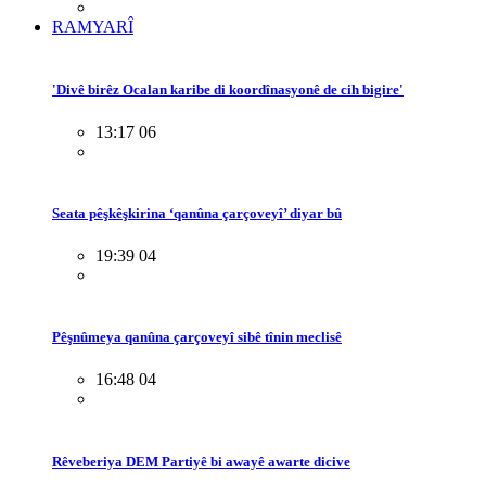
RAMYARÎ
'Divê birêz Ocalan karibe di koordînasyonê de cih bigire'
13:17 06
Seata pêşkêşkirina ‘qanûna çarçoveyî’ diyar bû
19:39 04
Pêşnûmeya qanûna çarçoveyî sibê tînin meclisê
16:48 04
Rêveberiya DEM Partiyê bi awayê awarte dicive