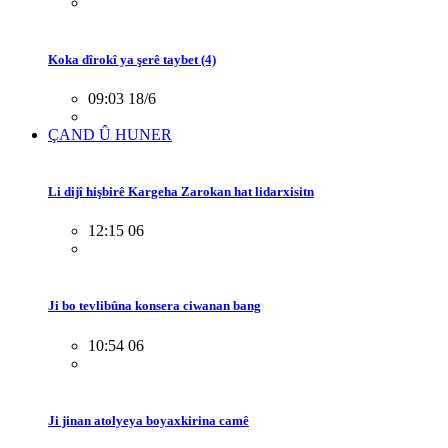
Koka dîrokî ya şerê taybet (4)
09:03 18/6
ÇAND Û HUNER
Li dijî hişbirê Kargeha Zarokan hat lidarxisitn
12:15 06
Ji bo tevlibûna konsera ciwanan bang
10:54 06
Ji jinan atolyeya boyaxkirina camê