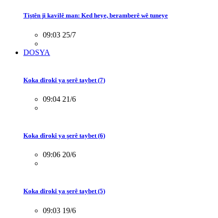
Tiştên ji kavilê man: Ked heye, beramberê wê tuneye
09:03 25/7
DOSYA
Koka dîrokî ya şerê taybet (7)
09:04 21/6
Koka dîrokî ya şerê taybet (6)
09:06 20/6
Koka dîrokî ya şerê taybet (5)
09:03 19/6