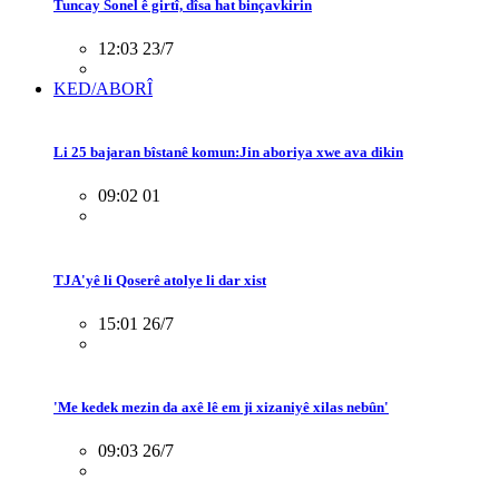
Tuncay Sonel ê girtî, dîsa hat binçavkirin
12:03 23/7
KED/ABORÎ
Li 25 bajaran bîstanê komun:Jin aboriya xwe ava dikin
09:02 01
TJA'yê li Qoserê atolye li dar xist
15:01 26/7
'Me kedek mezin da axê lê em ji xizaniyê xilas nebûn'
09:03 26/7