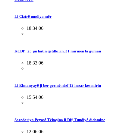
Li Cizîrê tundiya mêr
18:34 06
KCDP: 25 jin hatin qetilkirin, 31 mirinên bi guman
18:33 06
Li Elmanyayê ji ber germê nêzî 12 hezar kes mirin
15:54 06
Şaredariya Peyasê Têkoşîna li Dijî Tundiyê didomîne
12:06 06