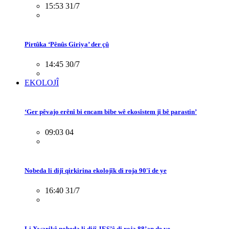
15:53 31/7
Pirtûka ‘Pênûs Giriya’ der çû
14:45 30/7
EKOLOJÎ
‘Ger pêvajo erênî bi encam bibe wê ekosîstem jî bê parastin’
09:03 04
Nobeda li dijî qirkirina ekolojîk di roja 90'î de ye
16:40 31/7
Li Xwarikê nobeda li dijî JES’ê di roja 88’an de ye