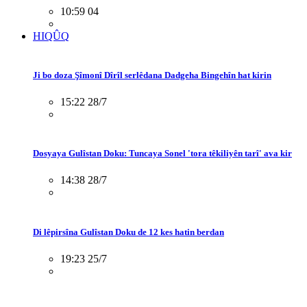
10:59 04
HIQÛQ
Ji bo doza Şîmonî Dîrîl serlêdana Dadgeha Bingehîn hat kirin
15:22 28/7
Dosyaya Gulîstan Doku: Tuncaya Sonel 'tora têkiliyên tarî' ava kir
14:38 28/7
Di lêpirsîna Gulîstan Doku de 12 kes hatin berdan
19:23 25/7