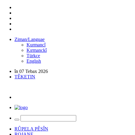
Ziman/Languae
Kurmancî
Kırmanckî
Türkçe
Englısh
în 07 Tebax 2026
TÊKETIN
RÛPELA PÊŞÎN
ROJANE