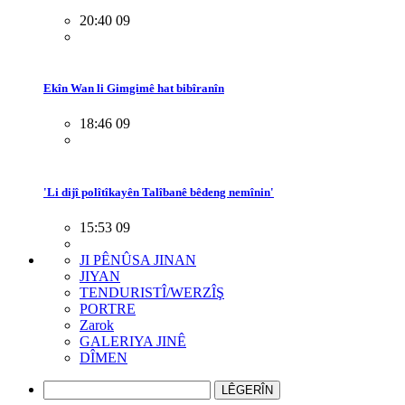
20:40 09
Ekîn Wan li Gimgimê hat bibîranîn
18:46 09
'Li dijî polîtîkayên Talîbanê bêdeng nemînin'
15:53 09
JI PÊNÛSA JINAN
JIYAN
TENDURISTÎ/WERZÎŞ
PORTRE
Zarok
GALERIYA JINÊ
DÎMEN
LÊGERÎN