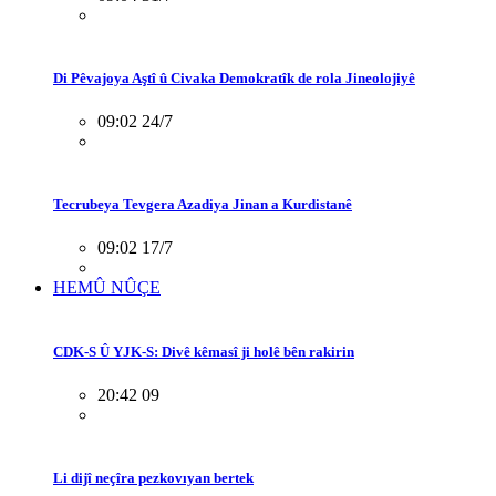
Di Pêvajoya Aştî û Civaka Demokratîk de rola Jineolojiyê
09:02 24/7
Tecrubeya Tevgera Azadiya Jinan a Kurdistanê
09:02 17/7
HEMÛ NÛÇE
CDK-S Û YJK-S: Divê kêmasî ji holê bên rakirin
20:42 09
Li dijî neçîra pezkovıyan bertek