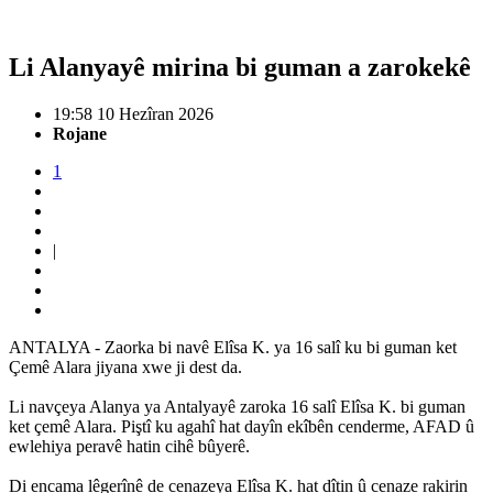
Li Alanyayê mirina bi guman a zarokekê
19:58 10 Hezîran 2026
Rojane
1
|
ANTALYA - Zaorka bi navê Elîsa K. ya 16 salî ku bi guman ket
Çemê Alara jiyana xwe ji dest da.
Li navçeya Alanya ya Antalyayê zaroka 16 salî Elîsa K. bi guman
ket çemê Alara. Piştî ku agahî hat dayîn ekîbên cenderme, AFAD û
ewlehiya peravê hatin cihê bûyerê.
Di encama lêgerînê de cenazeya Elîsa K. hat dîtin û cenaze rakirin