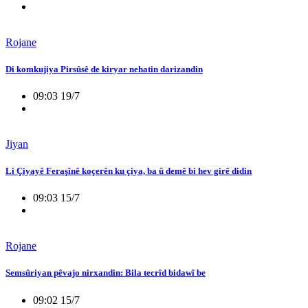
Rojane
Di komkujiya Pirsûsê de kiryar nehatin darizandin
09:03 19/7
Jiyan
Li Çiyayê Feraşînê koçerên ku çiya, ba û demê bi hev girê didin
09:03 15/7
Rojane
Semsûriyan pêvajo nirxandin: Bila tecrîd bidawî be
09:02 15/7