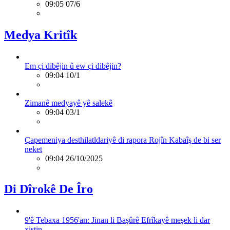
09:05 07/6
Medya Kritîk
Em çi dibêjin û ew çi dibêjin?
09:04 10/1
Zimanê medyayê yê salekê
09:04 03/1
Çapemeniya desthilatldariyê di rapora Rojîn Kabaîş de bi ser
neket
09:04 26/10/2025
Di Dîrokê De Îro
9'ê Tebaxa 1956'an: Jinan li Başûrê Efrîkayê meşek li dar
xistin