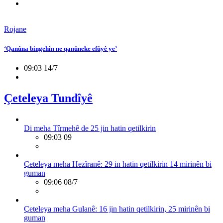
Rojane
‘Qanûna bingehîn ne qanûneke efûyê ye’
09:03 14/7
Çeteleya Tundîyê
Di meha Tîrmehê de 25 jin hatin qetilkirin
09:03 09
Çeteleya meha Hezîranê: 29 in hatin qetilkirin 14 mirinên bi
guman
09:06 08/7
Çeteleya meha Gulanê: 16 jin hatin qetilkirin, 25 mirinên bi
guman