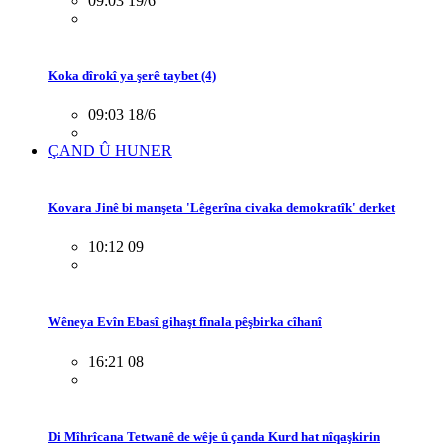
09:03 19/6
Koka dîrokî ya şerê taybet (4)
09:03 18/6
ÇAND Û HUNER
Kovara Jinê bi manşeta 'Lêgerîna civaka demokratîk' derket
10:12 09
Wêneya Evîn Ebasî gihaşt fînala pêşbirka cîhanî
16:21 08
Di Mîhrîcana Tetwanê de wêje û çanda Kurd hat nîqaşkirin