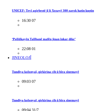
UNICEF: Tevî agirbestê jî li Xezayê 300 zarok hatin kuştin
16:30 07
‘Polîtîkayên Talîbanê mafên jinan înkar dike’
22:08 01
JINEOLOJÎ
Tundiya kolonyal, qirkirina cih û bîra sînemayê
09:03 07
Tundiya kolonyal, qirkirina cih û bîra sînemayê
09:04 31/7