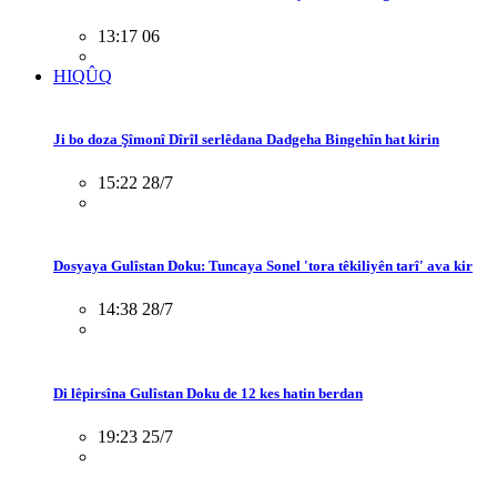
13:17 06
HIQÛQ
Ji bo doza Şîmonî Dîrîl serlêdana Dadgeha Bingehîn hat kirin
15:22 28/7
Dosyaya Gulîstan Doku: Tuncaya Sonel 'tora têkiliyên tarî' ava kir
14:38 28/7
Di lêpirsîna Gulîstan Doku de 12 kes hatin berdan
19:23 25/7