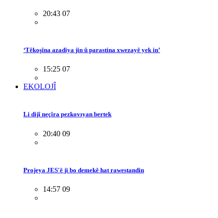
20:43 07
‘Têkoşîna azadiya jin û parastina xwezayê yek in’
15:25 07
EKOLOJÎ
Li dijî neçîra pezkovıyan bertek
20:40 09
Projeya JES'ê ji bo demekê hat rawestandin
14:57 09