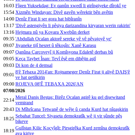
16:03
Fîgen Yuksekdag: Ev qanûn xwedî li girîngiyeke dîrokî ye
15:54
Xizmên Windayan: Divê gavên wêrektir bên avêtin
14:00
Denîz Firat li ser gora hat bibîranîn
13:17
'Divê astengiyên li pêşiya darizandina kiryaran werin rakirin'
13:16
Hejmara nû ya Kovara Xwebûn derket
09:35
'Abdullah Ocalan aktorê sereke yê vê pêvajoyê ye'
09:07
Jiyaneke tijî hesret û têkoşîn: Xanê Karasu
09:07
Qanûna Çarçoveyî ji Komîsyona Edaletê derbas bû
09:05
Keça Taybet Înan: Tevî êşê em dibêjin aştî
09:03
Di kon de 4 demsal
8'ê Tebaxa 2014'an: Rojnameger Denîz Firat ji aliyê DAIŞ'ê
09:01
ve hat qetilkirin
09:00
ROJEVA 08'Ê TEBAXA 2026'AN
07/08/2026
Meral Daniş Beştaş: Birêz Ocalan agirê ku gel dişewitand
22:14
vemirand
20:43
Di Mîhrîcana Tetwanê de wêje û çanda Kurd hat nîqaşkirin
Sebahat Tuncel: Siyaseta demokratîk wê ji vir şûnde pêş
18:25
bikeve
Gulîstan Kiliç Koçyîgît: Pirsgirêka Kurd zemîna demokratîk
18:19
ava kiriye