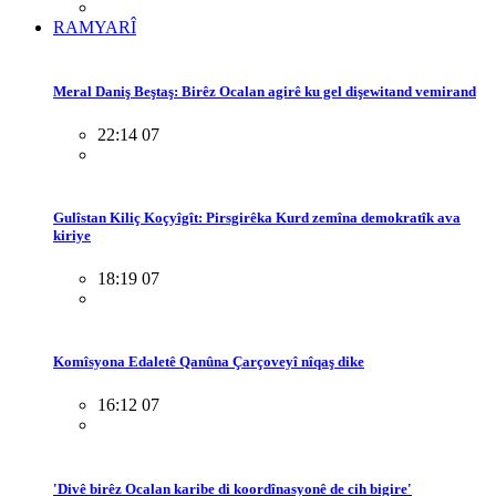
RAMYARÎ
Meral Daniş Beştaş: Birêz Ocalan agirê ku gel dişewitand vemirand
22:14 07
Gulîstan Kiliç Koçyîgît: Pirsgirêka Kurd zemîna demokratîk ava
kiriye
18:19 07
Komîsyona Edaletê Qanûna Çarçoveyî nîqaş dike
16:12 07
'Divê birêz Ocalan karibe di koordînasyonê de cih bigire'