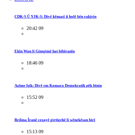
CDK-S Û YJK-S: Divê kêmasî ji holê bên rakirin
20:42 09
Ekîn Wan li Gimgimê hat bibîranîn
18:46 09
Azîme Işik: Divê em Komara Demokratîk pêk bînin
15:52 09
Rejîma Îranê cezayê girtîgehê li wênekêşan birî
15:13 09