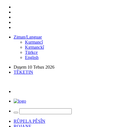
Ziman/Languae
Kurmancî
Kırmanckî
Türkçe
Englısh
Duşem 10 Tebax 2026
TÊKETIN
RÛPELA PÊŞÎN
ROJANE