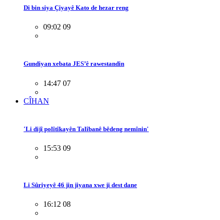
Di bin siya Çiyayê Kato de hezar reng
09:02 09
Gundiyan xebata JES’ê rawestandin
14:47 07
CÎHAN
'Li dijî polîtîkayên Talîbanê bêdeng nemînin'
15:53 09
Li Sûriyeyê 46 jin jiyana xwe ji dest dane
16:12 08