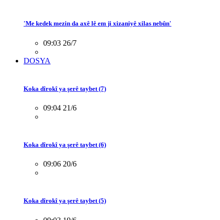
'Me kedek mezin da axê lê em ji xizaniyê xilas nebûn'
09:03 26/7
DOSYA
Koka dîrokî ya şerê taybet (7)
09:04 21/6
Koka dîrokî ya şerê taybet (6)
09:06 20/6
Koka dîrokî ya şerê taybet (5)