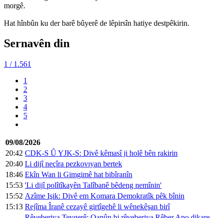
morgê.
Hat hînbûn ku der barê bûyerê de lêpirsîn hatiye destpêkirin.
Sernavên din
1
/ 1.561
1
2
3
4
5
09/08/2026
20:42
CDK-S Û YJK-S: Divê kêmasî ji holê bên rakirin
20:40
Li dijî neçîra pezkovıyan bertek
18:46
Ekîn Wan li Gimgimê hat bibîranîn
15:53
'Li dijî polîtîkayên Talîbanê bêdeng nemînin'
15:52
Azîme Işik: Divê em Komara Demokratîk pêk bînin
15:13
Rejîma Îranê cezayê girtîgehê li wênekêşan birî
Rêveberiya Tevgerê: Qanûn bi rêveberiya Rêber Apo dikare