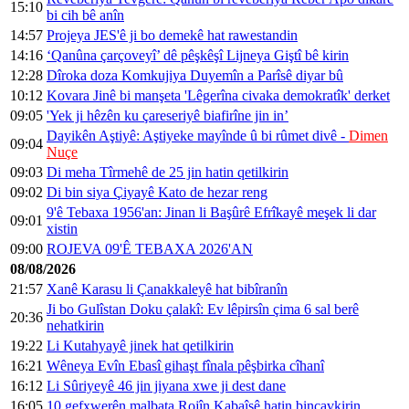
15:10
bi cih bê anîn
14:57
Projeya JES'ê ji bo demekê hat rawestandin
14:16
‘Qanûna çarçoveyî’ dê pêşkêşî Lijneya Giştî bê kirin
12:28
Dîroka doza Komkujiya Duyemîn a Parîsê diyar bû
10:12
Kovara Jinê bi manşeta 'Lêgerîna civaka demokratîk' derket
09:05
'Yek ji hêzên ku çareseriyê biafirîne jin in’
Dayikên Aştiyê: Aştiyeke mayînde û bi rûmet divê -
Dimen
09:04
Nuçe
09:03
Di meha Tîrmehê de 25 jin hatin qetilkirin
09:02
Di bin siya Çiyayê Kato de hezar reng
9'ê Tebaxa 1956'an: Jinan li Başûrê Efrîkayê meşek li dar
09:01
xistin
09:00
ROJEVA 09'Ê TEBAXA 2026'AN
08/08/2026
21:57
Xanê Karasu li Çanakkaleyê hat bibîranîn
Ji bo Gulîstan Doku çalakî: Ev lêpirsîn çima 6 sal berê
20:36
nehatkirin
19:22
Li Kutahyayê jinek hat qetilkirin
16:21
Wêneya Evîn Ebasî gihaşt fînala pêşbirka cîhanî
16:12
Li Sûriyeyê 46 jin jiyana xwe ji dest dane
16:05
10 gefxwerên malbata Rojîn Kabaîşê hatin binçavkirin