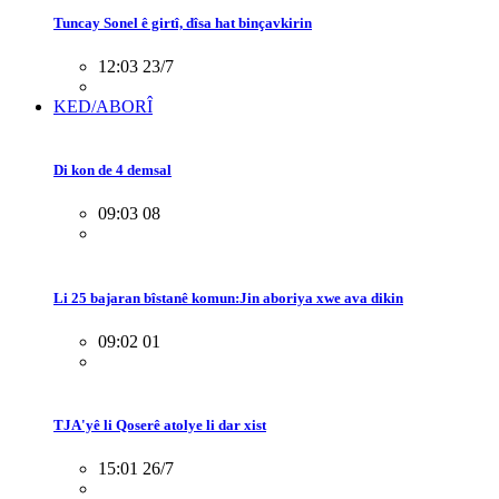
Tuncay Sonel ê girtî, dîsa hat binçavkirin
12:03 23/7
KED/ABORÎ
Di kon de 4 demsal
09:03 08
Li 25 bajaran bîstanê komun:Jin aboriya xwe ava dikin
09:02 01
TJA'yê li Qoserê atolye li dar xist
15:01 26/7