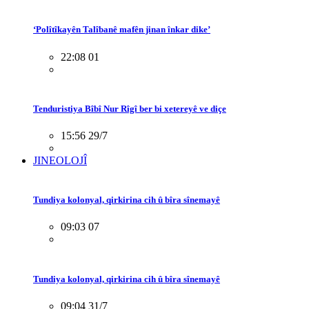
‘Polîtîkayên Talîbanê mafên jinan înkar dike’
22:08 01
Tenduristiya Bîbî Nur Rîgî ber bi xetereyê ve diçe
15:56 29/7
JINEOLOJÎ
Tundiya kolonyal, qirkirina cih û bîra sînemayê
09:03 07
Tundiya kolonyal, qirkirina cih û bîra sînemayê
09:04 31/7