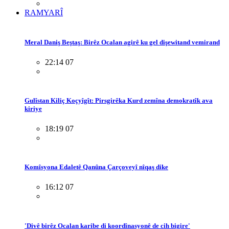
RAMYARÎ
Meral Daniş Beştaş: Birêz Ocalan agirê ku gel dişewitand vemirand
22:14 07
Gulîstan Kiliç Koçyîgît: Pirsgirêka Kurd zemîna demokratîk ava
kiriye
18:19 07
Komîsyona Edaletê Qanûna Çarçoveyî nîqaş dike
16:12 07
'Divê birêz Ocalan karibe di koordînasyonê de cih bigire'