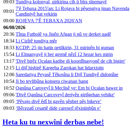
09:03
Tundiya kolonyal, qirkirina cih û bîra sînemayê
7'ê Tebaxa 2015'an: Li Rojava bi pêşengiya jinan Navenda
09:01
Çandiniyê hat vekirin
09:00
ROJEVA 7'Ê TEBAXA 2026'AN
06/08/2026
20:36
Tîma Futbolê ya Jinên Afgan ji nû ve derket qadê
18:34
Li Cizîrê tundiya mêr
18:33
KCDP: 25 jin hatin qetilkirin, 31 mirinên bi guman
15:54
Li Elmanyayê ji ber germê nêzî 12 hezar kes mirin
13:17
'Divê birêz Ocalan karibe di koordînasyonê de cih bigire'
12:15
Li dijî hişbirê Kargeha Zarokan hat lidarxisitn
12:06
Şaredariya Peyasê Têkoşîna li Dijî Tundiyê didomîne
10:54
Ji bo tevlibûna konsera ciwanan bang
10:52
Qanûna Çaroveyî li Meclisê ye: Em bi Ocalan bawer in
09:06
'Divê Qanûna Çarçoveyî deriyên girtîgehan vebike'
09:05
‘Pêvajo divê êdî bi gavên şênber pêş bikeve’
09:03
‘Bêcezatî cesartê dide çareserî rêxistinbûn e’
Heta ku tu nexwînî derbas nebe!