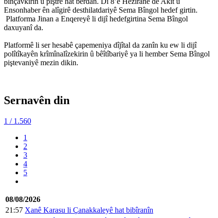
binçavkirin û piştre hat berdan. Di 8’ê Hezîranê de Akît û
Ensonhaber ên alîgirê desthilatdariyê Sema Bîngol hedef girtin.
Platforma Jinan a Enqereyê li dijî hedefgirtina Sema Bîngol
daxuyanî da.
Platformê li ser hesabê çapemeniya dîjîtal da zanîn ku ew li dijî
polîtîkayên krîmînalîzekirin û bêîtîbariyê ya li hember Sema Bîngol
piştevaniyê mezin dikin.
Sernavên din
1
/ 1.560
1
2
3
4
5
08/08/2026
21:57
Xanê Karasu li Çanakkaleyê hat bibîranîn