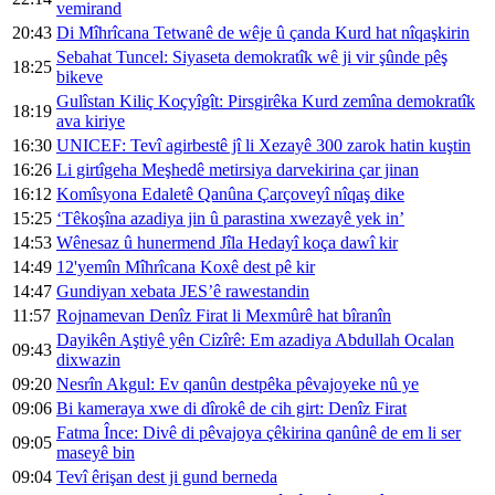
vemirand
20:43
Di Mîhrîcana Tetwanê de wêje û çanda Kurd hat nîqaşkirin
Sebahat Tuncel: Siyaseta demokratîk wê ji vir şûnde pêş
18:25
bikeve
Gulîstan Kiliç Koçyîgît: Pirsgirêka Kurd zemîna demokratîk
18:19
ava kiriye
16:30
UNICEF: Tevî agirbestê jî li Xezayê 300 zarok hatin kuştin
16:26
Li girtîgeha Meşhedê metirsiya darvekirina çar jinan
16:12
Komîsyona Edaletê Qanûna Çarçoveyî nîqaş dike
15:25
‘Têkoşîna azadiya jin û parastina xwezayê yek in’
14:53
Wênesaz û hunermend Jîla Hedayî koça dawî kir
14:49
12'yemîn Mîhrîcana Koxê dest pê kir
14:47
Gundiyan xebata JES’ê rawestandin
11:57
Rojnamevan Denîz Firat li Mexmûrê hat bîranîn
Dayikên Aştiyê yên Cizîrê: Em azadiya Abdullah Ocalan
09:43
dixwazin
09:20
Nesrîn Akgul: Ev qanûn destpêka pêvajoyeke nû ye
09:06
Bi kameraya xwe di dîrokê de cih girt: Denîz Firat
Fatma Înce: Divê di pêvajoya çêkirina qanûnê de em li ser
09:05
maseyê bin
09:04
Tevî êrişan dest ji gund berneda