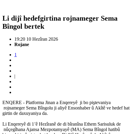
Li dijî hedefgirtina rojnameger Sema
Bîngol bertek
19:20 10 Hezîran 2026
Rojane
1
|
ENQERE - Platforma Jinan a Enqereyê ji bo piştevaniya
rojnameger Sema Bîngolu ji aliyê Ensonhaber û Akîtê ve hedef hat
girtin de daxuyaniya da.
Li Enqereyê di 1’ê Hezîranê de di bîranîna Ethem Sarisuluk de
nûçegîhana Ajansa Mezpotamyayê (MA) Sema Bîngol hatibû