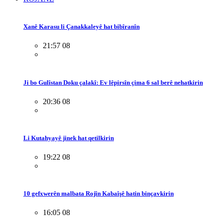
Xanê Karasu li Çanakkaleyê hat bibîranîn
21:57 08
Ji bo Gulîstan Doku çalakî: Ev lêpirsîn çima 6 sal berê nehatkirin
20:36 08
Li Kutahyayê jinek hat qetilkirin
19:22 08
10 gefxwerên malbata Rojîn Kabaîşê hatin binçavkirin
16:05 08