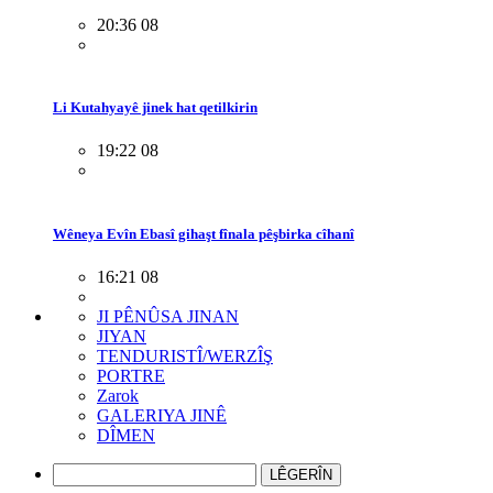
20:36 08
Li Kutahyayê jinek hat qetilkirin
19:22 08
Wêneya Evîn Ebasî gihaşt fînala pêşbirka cîhanî
16:21 08
JI PÊNÛSA JINAN
JIYAN
TENDURISTÎ/WERZÎŞ
PORTRE
Zarok
GALERIYA JINÊ
DÎMEN
LÊGERÎN