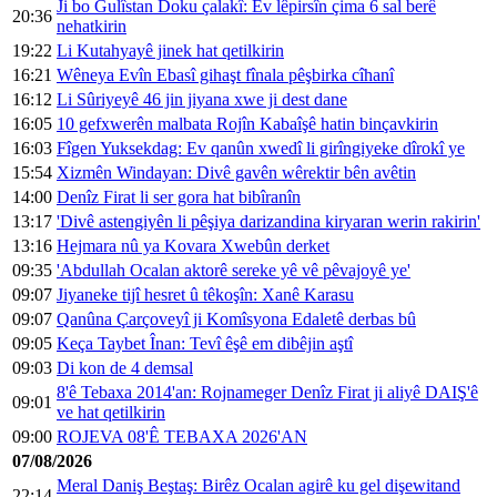
Ji bo Gulîstan Doku çalakî: Ev lêpirsîn çima 6 sal berê
20:36
nehatkirin
19:22
Li Kutahyayê jinek hat qetilkirin
16:21
Wêneya Evîn Ebasî gihaşt fînala pêşbirka cîhanî
16:12
Li Sûriyeyê 46 jin jiyana xwe ji dest dane
16:05
10 gefxwerên malbata Rojîn Kabaîşê hatin binçavkirin
16:03
Fîgen Yuksekdag: Ev qanûn xwedî li girîngiyeke dîrokî ye
15:54
Xizmên Windayan: Divê gavên wêrektir bên avêtin
14:00
Denîz Firat li ser gora hat bibîranîn
13:17
'Divê astengiyên li pêşiya darizandina kiryaran werin rakirin'
13:16
Hejmara nû ya Kovara Xwebûn derket
09:35
'Abdullah Ocalan aktorê sereke yê vê pêvajoyê ye'
09:07
Jiyaneke tijî hesret û têkoşîn: Xanê Karasu
09:07
Qanûna Çarçoveyî ji Komîsyona Edaletê derbas bû
09:05
Keça Taybet Înan: Tevî êşê em dibêjin aştî
09:03
Di kon de 4 demsal
8'ê Tebaxa 2014'an: Rojnameger Denîz Firat ji aliyê DAIŞ'ê
09:01
ve hat qetilkirin
09:00
ROJEVA 08'Ê TEBAXA 2026'AN
07/08/2026
Meral Daniş Beştaş: Birêz Ocalan agirê ku gel dişewitand
22:14