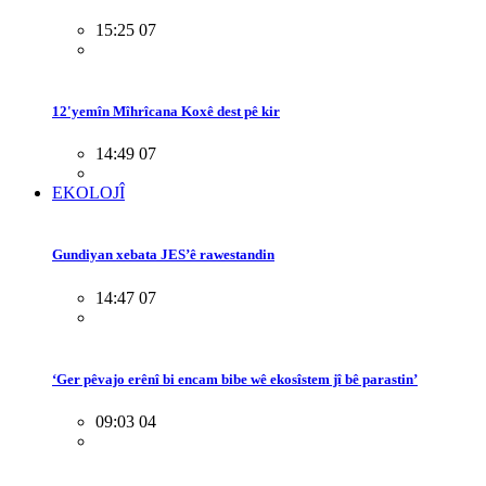
15:25 07
12'yemîn Mîhrîcana Koxê dest pê kir
14:49 07
EKOLOJÎ
Gundiyan xebata JES’ê rawestandin
14:47 07
‘Ger pêvajo erênî bi encam bibe wê ekosîstem jî bê parastin’
09:03 04