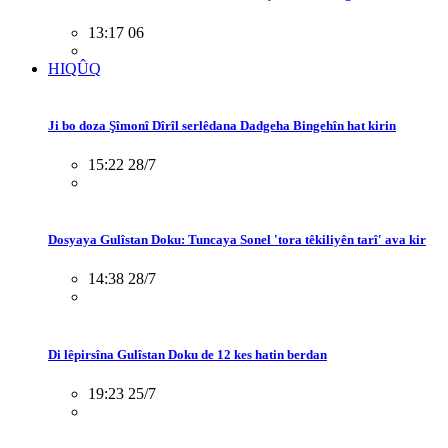
13:17 06
HIQÛQ
Ji bo doza Şîmonî Dîrîl serlêdana Dadgeha Bingehîn hat kirin
15:22 28/7
Dosyaya Gulîstan Doku: Tuncaya Sonel 'tora têkiliyên tarî' ava kir
14:38 28/7
Di lêpirsîna Gulîstan Doku de 12 kes hatin berdan
19:23 25/7