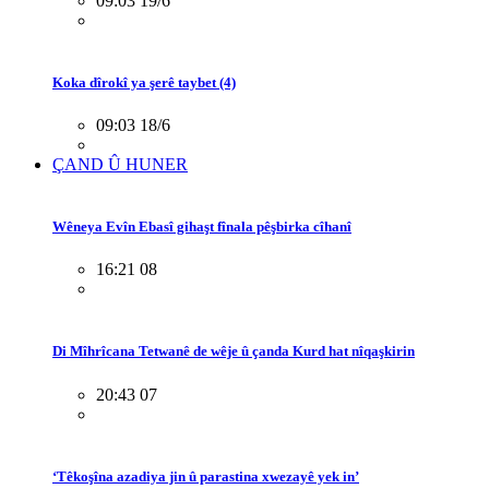
09:03 19/6
Koka dîrokî ya şerê taybet (4)
09:03 18/6
ÇAND Û HUNER
Wêneya Evîn Ebasî gihaşt fînala pêşbirka cîhanî
16:21 08
Di Mîhrîcana Tetwanê de wêje û çanda Kurd hat nîqaşkirin
20:43 07
‘Têkoşîna azadiya jin û parastina xwezayê yek in’