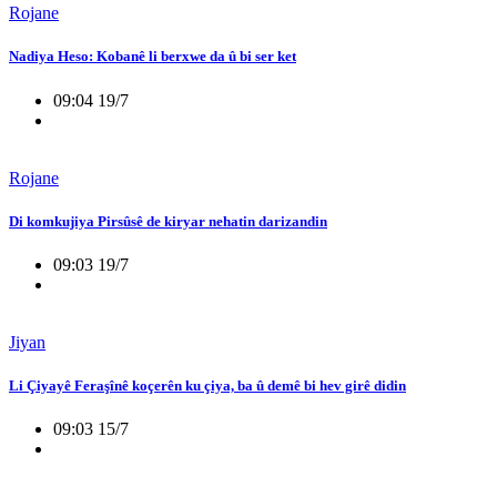
Rojane
Nadiya Heso: Kobanê li berxwe da û bi ser ket
09:04 19/7
Rojane
Di komkujiya Pirsûsê de kiryar nehatin darizandin
09:03 19/7
Jiyan
Li Çiyayê Feraşînê koçerên ku çiya, ba û demê bi hev girê didin
09:03 15/7