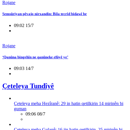
Rojane
Semsûriyan pêvajo nirxandin: Bila tecrîd bidawî be
09:02 15/7
Rojane
‘Qanûna bingehîn ne qanûneke efûyê ye’
09:03 14/7
Çeteleya Tundîyê
Çeteleya meha Hezîranê: 29 in hatin qetilkirin 14 mirinên bi
guman
09:06 08/7
Çeteleya meha Gulanê: 16 jin hatin qetilkirin, 25 mirinên bi