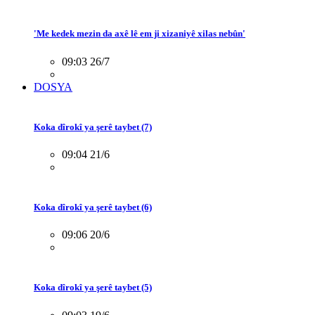
'Me kedek mezin da axê lê em ji xizaniyê xilas nebûn'
09:03 26/7
DOSYA
Koka dîrokî ya şerê taybet (7)
09:04 21/6
Koka dîrokî ya şerê taybet (6)
09:06 20/6
Koka dîrokî ya şerê taybet (5)