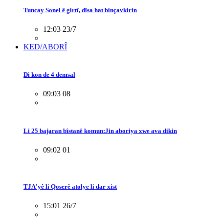
Tuncay Sonel ê girtî, dîsa hat binçavkirin
12:03 23/7
KED/ABORÎ
Di kon de 4 demsal
09:03 08
Li 25 bajaran bîstanê komun:Jin aboriya xwe ava dikin
09:02 01
TJA'yê li Qoserê atolye li dar xist
15:01 26/7