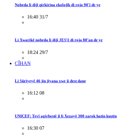
Nobeda li dijî qirkirina ekolojîk di roja 90'î de ye
16:40 31/7
Li Xwarikê nobeda li dijî JES’ê di roja 88’an de ye
18:24 29/7
CÎHAN
Li Sûriyeyê 46 jin jiyana xwe ji dest dane
16:12 08
UNICEF: Tevî agirbestê jî li Xezayê 300 zarok hatin kuştin
16:30 07