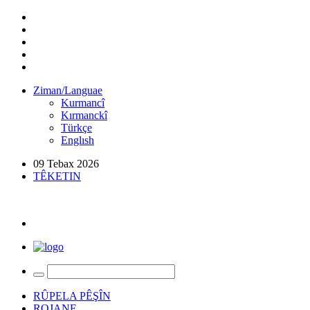
Ziman/Languae
Kurmancî
Kırmanckî
Türkçe
Englısh
09 Tebax 2026
TÊKETIN
RÛPELA PÊŞÎN
ROJANE