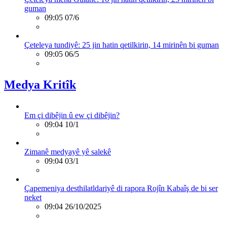
guman
09:05 07/6
Çeteleya tundiyê: 25 jin hatin qetilkirin, 14 mirinên bi guman
09:05 06/5
Medya Kritîk
Em çi dibêjin û ew çi dibêjin?
09:04 10/1
Zimanê medyayê yê salekê
09:04 03/1
Çapemeniya desthilatldariyê di rapora Rojîn Kabaîş de bi ser
neket
09:04 26/10/2025