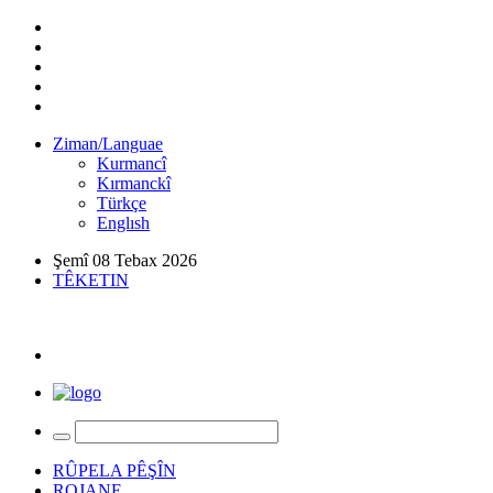
Ziman/Languae
Kurmancî
Kırmanckî
Türkçe
Englısh
Şemî 08 Tebax 2026
TÊKETIN
RÛPELA PÊŞÎN
ROJANE