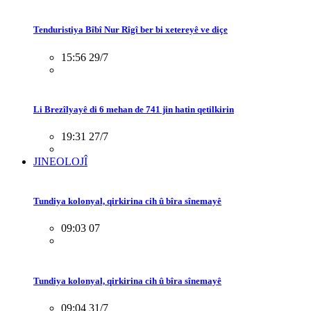
Tenduristiya Bîbî Nur Rîgî ber bi xetereyê ve diçe
15:56 29/7
Li Brezîlyayê di 6 mehan de 741 jin hatin qetilkirin
19:31 27/7
JINEOLOJÎ
Tundiya kolonyal, qirkirina cih û bîra sînemayê
09:03 07
Tundiya kolonyal, qirkirina cih û bîra sînemayê
09:04 31/7