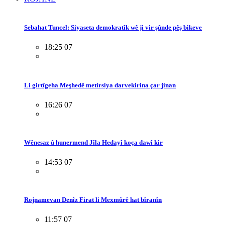
Sebahat Tuncel: Siyaseta demokratîk wê ji vir şûnde pêş bikeve
18:25 07
Li girtîgeha Meşhedê metirsiya darvekirina çar jinan
16:26 07
Wênesaz û hunermend Jîla Hedayî koça dawî kir
14:53 07
Rojnamevan Denîz Firat li Mexmûrê hat bîranîn
11:57 07