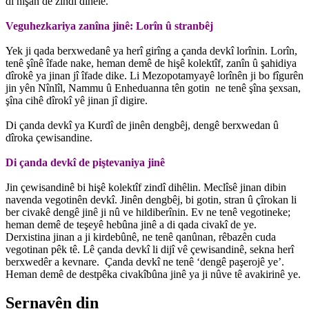
di hişan de zindî dihêle.
Veguhezkariya zanîna jinê: Lorîn û stranbêj
Yek ji qada berxwedanê ya herî girîng a çanda devkî lorînin. Lorîn,
tenê şînê îfade nake, heman demê de hişê kolektîf, zanîn û şahidiya
dîrokê ya jinan jî îfade dike. Li Mezopotamyayê lorînên ji bo fîgurên
jin yên Nînlîl, Nammu û Enheduanna tên gotin ne tenê şîna şexsan,
şîna cihê dîrokî yê jinan jî digire.
Di çanda devkî ya Kurdî de jinên dengbêj, dengê berxwedan û
dîroka çewisandine.
Di çanda devkî de piştevaniya jinê
Jin çewisandinê bi hişê kolektîf zindî dihêlin. Meclîsê jinan dibin
navenda vegotinên devkî. Jinên dengbêj, bi gotin, stran û çîrokan li
ber civakê dengê jinê ji nû ve hildiberînin. Ev ne tenê vegotineke;
heman demê de teşeyê hebûna jinê a di qada civakî de ye.
Derxistina jinan a ji kirdebûnê, ne tenê qanûnan, rêbazên cuda
vegotinan pêk tê. Lê çanda devkî li dijî vê çewisandinê, sekna herî
berxwedêr a kevnare. Çanda devkî ne tenê ‘dengê paşerojê ye’.
Heman demê de destpêka civakîbûna jinê ya ji nûve tê avakirinê ye.
Sernavên din