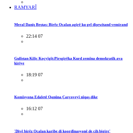
RAMYARÎ
Meral Daniş Beştaş: Birêz Ocalan agirê ku gel dişewitand vemirand
22:14 07
Gulîstan Kiliç Koçyîgît:Pirsgirêka Kurd zemîna demokratîk ava
kiriye
18:19 07
Komîsyona Edaletê Qanûna Çarçoveyî nîqaş dike
16:12 07
'Divê birêz Ocalan karibe di koordînasyonê de cih bigire'