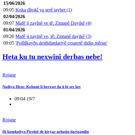
15/06/2026
09:05
Koka dîrokî ya şerê taybet (1)
02/04/2026
09:07
Mafê ji zayînê ve tê: Zimanê Dayikê (4)
01/04/2026
09:20
Mafê ji zayinê ve, tê: Zimanê dayikê (3)
09:05
'Polîtîkayên desthilatdariyê cesaretê didin mêran'
Heta ku tu nexwînî derbas nebe!
Rojane
Nadiya Heso: Kobanê li berxwe da û bi ser ket
09:04 19/7
Rojane
Di komkujiya Pirsûsê de kiryar nehatin darizandin