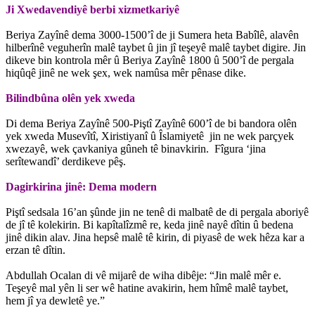
Ji Xwedavendiyê berbi xizmetkariyê
Beriya Zayînê dema 3000-1500’î de ji Sumera heta Babîlê, alavên
hilberînê veguherîn malê taybet û jin jî teşeyê malê taybet digire. Jin
dikeve bin kontrola mêr û Beriya Zayînê 1800 û 500’î de pergala
hiqûqê jinê ne wek şex, wek namûsa mêr pênase dike.
Bilindbûna olên yek xweda
Di dema Beriya Zayînê 500-Piştî Zayînê 600’î de bi bandora olên
yek xweda Musevîtî, Xiristiyanî û Îslamiyetê jin ne wek parçyek
xwezayê, wek çavkaniya gûneh tê binavkirin. Fîgura ‘jina
serîtewandî’ derdikeve pêş.
Dagirkirina jinê: Dema modern
Piştî sedsala 16’an şûnde jin ne tenê di malbatê de di pergala aboriyê
de jî tê kolekirin. Bi kapîtalîzmê re, keda jinê nayê dîtin û bedena
jinê dikin alav. Jina hepsê malê tê kirin, di piyasê de wek hêza kar a
erzan tê dîtin.
Abdullah Ocalan di vê mijarê de wiha dibêje: “Jin malê mêr e.
Teşeyê mal yên li ser wê hatine avakirin, hem hîmê malê taybet,
hem jî ya dewletê ye.”