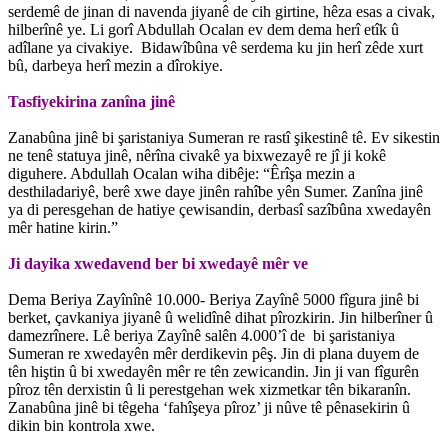
serdemê de jinan di navenda jiyanê de cih girtine, hêza esas a civak,
hilberînê ye. Li gorî Abdullah Ocalan ev dem dema herî etîk û
adîlane ya civakiye. Bidawîbûna vê serdema ku jin herî zêde xurt
bû, darbeya herî mezin a dîrokiye.
Tasfiyekirina zanîna jinê
Zanabûna jinê bi şaristaniya Sumeran re rastî şikestinê tê. Ev sikestin
ne tenê statuya jinê, nêrîna civakê ya bixwezayê re jî ji kokê
diguhere. Abdullah Ocalan wiha dibêje: “Êrîşa mezin a
desthiladariyê, berê xwe daye jinên rahîbe yên Sumer. Zanîna jinê
ya di peresgehan de hatiye çewisandin, derbasî sazîbûna xwedayên
mêr hatine kirin.”
Ji dayika xwedavend ber bi xwedayê mêr ve
Dema Beriya Zayînînê 10.000- Beriya Zayînê 5000 fîgura jinê bi
berket, çavkaniya jiyanê û welidînê dihat pîrozkirin. Jin hilberîner û
damezrînere. Lê beriya Zayînê salên 4.000’î de bi şaristaniya
Sumeran re xwedayên mêr derdikevin pêş. Jin di plana duyem de
tên hiştin û bi xwedayên mêr re tên zewicandin. Jin ji van fîgurên
pîroz tên derxistin û li perestgehan wek xizmetkar tên bikaranîn.
Zanabûna jinê bi têgeha ‘fahîşeya pîroz’ ji nûve tê pênasekirin û
dikin bin kontrola xwe.