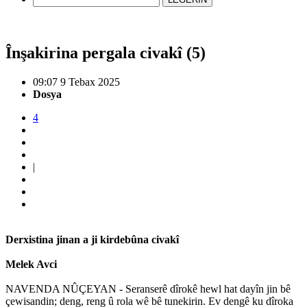
Înşakirina pergala civakî (5)
09:07 9 Tebax 2025
Dosya
4
|
Derxistina jinan a ji kirdebûna civakî
Melek Avci
NAVENDA NÛÇEYAN - Seranserê dîrokê hewl hat dayîn jin bê
çewisandin; deng, reng û rola wê bê tunekirin. Ev dengê ku dîroka