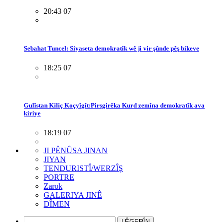
20:43 07
Sebahat Tuncel: Siyaseta demokratîk wê ji vir şûnde pêş bikeve
18:25 07
Gulîstan Kiliç Koçyîgît:Pirsgirêka Kurd zemîna demokratîk ava
kiriye
18:19 07
JI PÊNÛSA JINAN
JIYAN
TENDURISTÎ/WERZÎŞ
PORTRE
Zarok
GALERIYA JINÊ
DÎMEN
LÊGERÎN