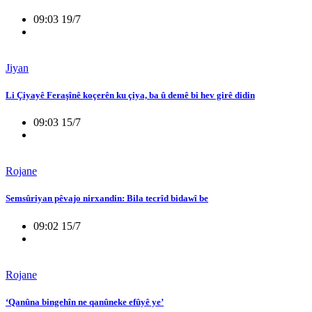
09:03 19/7
Jiyan
Li Çiyayê Feraşînê koçerên ku çiya, ba û demê bi hev girê didin
09:03 15/7
Rojane
Semsûriyan pêvajo nirxandin: Bila tecrîd bidawî be
09:02 15/7
Rojane
‘Qanûna bingehîn ne qanûneke efûyê ye’