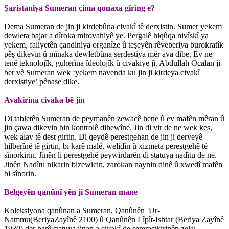
Şaristaniya Sumeran çima qonaxa girîng e?
Dema Sumeran de jin ji kirdebûna civakî tê derxistin. Sumer yekem
dewleta bajar a dîroka mirovahiyê ye. Pergalê hiqûqa nivîskî ya
yekem, faliyetên çandiniya organîze û teşeyên rêveberiya burokratîk
pêş dikevin û mînaka dewletbûna serdestiya mêr ava dibe. Ev ne
tenê teknolojîk, guherîna îdeolojîk û civakiye jî. Abdullah Ocalan ji
ber vê Sumeran wek ‘yekem navenda ku jin ji kirdeya civakî
derxistiye’ pênase dike.
Avakirina civaka bê jin
Di tabletên Sumeran de peymanên zewacê hene û ev mafên mêran û
jin çawa dikevin bin kontrolê dihewîne. Jin di vir de ne wek kes,
wek alav tê dest girtin. Di qeydê perestgehan de jin ji derveyê
hilberînê tê girtin, bi karê malê, welidîn û xizmeta perestgehê tê
sînorkirin. Jinên li perestgehê peywirdarên di statuya nadîtu de ne.
Jinên Nadîtu nikarin bizewicin, zarokan naynin dinê û xwedî mafên
bi sînorin.
Belgeyên qanûnî yên ji Sumeran mane
Koleksiyona qanûnan a Sumeran, Qanûnên Ur-
Nammu(BeriyaZayînê 2100) û Qanûnên Lîpît-Ishtar (Beriya Zayînê
1930) der barê statuya jinan a civakî de sererastkirinên zelal