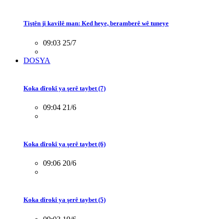
Tiştên ji kavilê man: Ked heye, beramberê wê tuneye
09:03 25/7
DOSYA
Koka dîrokî ya şerê taybet (7)
09:04 21/6
Koka dîrokî ya şerê taybet (6)
09:06 20/6
Koka dîrokî ya şerê taybet (5)