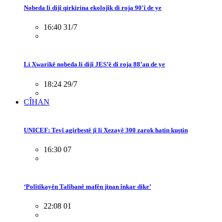
Nobeda li dijî qirkirina ekolojîk di roja 90'î de ye
16:40 31/7
Li Xwarikê nobeda li dijî JES’ê di roja 88’an de ye
18:24 29/7
CÎHAN
UNICEF: Tevî agirbestê jî li Xezayê 300 zarok hatin kuştin
16:30 07
‘Polîtîkayên Talîbanê mafên jinan înkar dike’
22:08 01