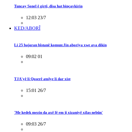
Tuncay Sonel ê girtî, dîsa hat binçavkirin
12:03 23/7
KED/ABORÎ
Li 25 bajaran bîstanê komun:Jin aboriya xwe ava dikin
09:02 01
TJA'yê li Qoserê atolye li dar xist
15:01 26/7
'Me kedek mezin da axê lê em ji xizaniyê xilas nebûn'
09:03 26/7