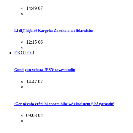
14:49 07
Li dijî hişbirê Kargeha Zarokan hat lidarxisitn
12:15 06
EKOLOJÎ
Gundiyan xebata JES’ê rawestandin
14:47 07
‘Ger pêvajo erênî bi encam bibe wê ekosîstem jî bê parastin’
09:03 04