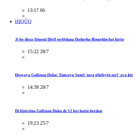
13:17 06
HIQÛQ
Ji bo doza Şîmonî Dîrîl serlêdana Dadgeha Bingehîn hat kirin
15:22 28/7
Dosyaya Gulîstan Doku: Tuncaya Sonel 'tora têkiliyên tarî' ava kir
14:38 28/7
Di lêpirsîna Gulîstan Doku de 12 kes hatin berdan
19:23 25/7