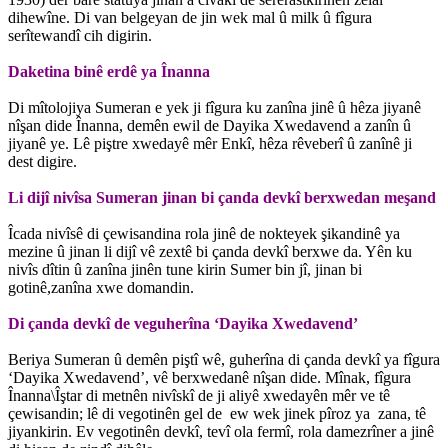
dihewîne. Di van belgeyan de jin wek mal û milk û fîgura
serîtewandî cih digirin.
Daketina binê erdê ya Înanna
Di mîtolojiya Sumeran e yek ji fîgura ku zanîna jinê û hêza jiyanê
nîşan dide Înanna, demên ewil de Dayika Xwedavend a zanîn û
jiyanê ye. Lê piştre xwedayê mêr Enkî, hêza rêveberî û zanînê ji
dest digire.
Li dijî nivîsa Sumeran jinan bi çanda devkî berxwedan meşand
Îcada nivîsê di çewisandina rola jinê de nokteyek şikandinê ya
mezine û jinan li dijî vê zextê bi çanda devkî berxwe da. Yên ku
nivîs dîtin û zanîna jinên tune kirin Sumer bin jî, jinan bi
gotinê,zanîna xwe domandin.
Di çanda devkî de veguherîna ‘Dayika Xwedavend’
Beriya Sumeran û demên piştî wê, guherîna di çanda devkî ya fîgura
‘Dayika Xwedavend’, vê berxwedanê nîşan dide. Mînak, fîgura
Înanna\Îştar di metnên nivîskî de ji aliyê xwedayên mêr ve tê
çewisandin; lê di vegotinên gel de ew wek jinek pîroz ya zana, tê
jiyankirin. Ev vegotinên devkî, tevî ola fermî, rola damezrîner a jinê