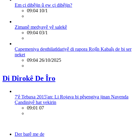
Em çi dibêjin û ew çi dibêjin?
09:04 10/1
Zimanê medyayê yê salekê
09:04 03/1
Çapemeniya desthilatldariyê di rapora Rojîn Kabaîş de bi ser
neket
09:04 26/10/2025
Di Dîrokê De Îro
7'ê Tebaxa 2015'an: Li Rojava bi pêşengiya jinan Navenda
Çandiniyê hat vekirin
09:01 07
Der barê me de