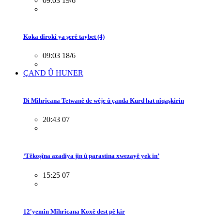
09:03 19/6
Koka dîrokî ya şerê taybet (4)
09:03 18/6
ÇAND Û HUNER
Di Mîhrîcana Tetwanê de wêje û çanda Kurd hat nîqaşkirin
20:43 07
‘Têkoşîna azadiya jin û parastina xwezayê yek in’
15:25 07
12'yemîn Mîhrîcana Koxê dest pê kir