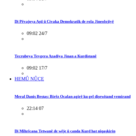
Di Pêvajoya Aştî û Civaka Demokratîk de rola Jineolojiyê
09:02 24/7
Tecrubeya Tevgera Azadiya Jinan a Kurdistanê
09:02 17/7
HEMÛ NÛÇE
Meral Daniş Beştaş: Birêz Ocalan agirê ku gel dişewitand vemirand
22:14 07
Di Mîhrîcana Tetwanê de wêje û çanda Kurd hat nîqaşkirin