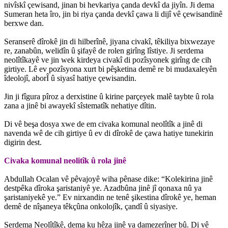
nivîskî çewisand, jinan bi hevkariya çanda devkî da jiyîn. Ji dema
Sumeran heta îro, jin bi riya çanda devkî çawa li dijî vê çewisandinê
berxwe dan.
Seranserê dîrokê jin di hilberînê, jiyana civakî, têkiliya bixwezaye
re, zanabûn, welidîn û şifayê de rolen girîng lîstiye. Ji serdema
neolîtîkayê ve jin wek kirdeya civakî di pozîsyonek girîng de cih
girtiye. Lê ev pozîsyona xurt bi pêşketina demê re bi mudaxaleyên
îdeolojî, aborÎ û siyasî hatiye çewisandin.
Jin ji fîgura pîroz a derxistine û kirine parçeyek malê taybte û rola
zana a jinê bi awayekî sîstematîk nehatiye dîtin.
Di vê beşa dosya xwe de em civaka komunal neolîtîk a jinê di
navenda wê de cih girtiye û ev di dîrokê de çawa hatiye tunekirin
digirin dest.
Civaka komunal neolitîk û rola jinê
Abdullah Ocalan vê pêvajoyê wiha pênase dike: “Kolekirina jinê
destpêka dîroka şaristaniyê ye. Azadbûna jinê jî qonaxa nû ya
şaristaniyekê ye.” Ev nirxandin ne tenê şikestina dîrokê ye, heman
demê de nîşaneya têkçûna onkolojîk, çandî û siyasiye.
Serdema Neolîtîkê, dema ku hêza jinê ya damezerîner bû. Di vê