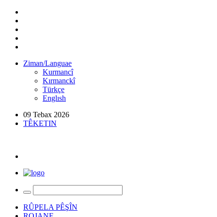
Ziman/Languae
Kurmancî
Kırmanckî
Türkçe
Englısh
09 Tebax 2026
TÊKETIN
RÛPELA PÊŞÎN
ROJANE