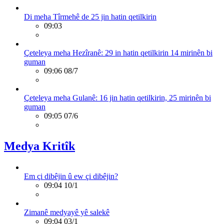
Di meha Tîrmehê de 25 jin hatin qetilkirin
09:03
Çeteleya meha Hezîranê: 29 in hatin qetilkirin 14 mirinên bi
guman
09:06 08/7
Çeteleya meha Gulanê: 16 jin hatin qetilkirin, 25 mirinên bi
guman
09:05 07/6
Medya Kritîk
Em çi dibêjin û ew çi dibêjin?
09:04 10/1
Zimanê medyayê yê salekê
09:04 03/1