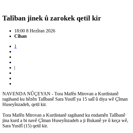
Talîban jinek û zarokek qetil kir
18:00 8 Hezîran 2026
Cîhan
1
|
NAVENDA NÛÇEYAN - Tora Mafên Mirovan a Kurdistanê
ragihand ku hêzên Talîbanê Sara Yusifî ya 15 salî û diya wê Çîman
Huseyînzadeh, qetil kir.
Tora Mafên Mirovan a Kurdistanê ragihand ku endamên Talîbanê
jina kurd a bi navê Çîman Huseyînzadeh a ji Bukanê ye û keça wê,
Sara Yusifî (15) qetil kir.