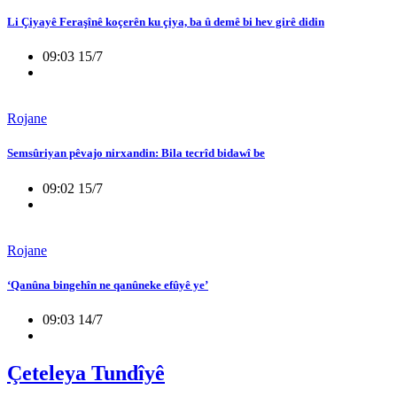
Li Çiyayê Feraşînê koçerên ku çiya, ba û demê bi hev girê didin
09:03 15/7
Rojane
Semsûriyan pêvajo nirxandin: Bila tecrîd bidawî be
09:02 15/7
Rojane
‘Qanûna bingehîn ne qanûneke efûyê ye’
09:03 14/7
Çeteleya Tundîyê