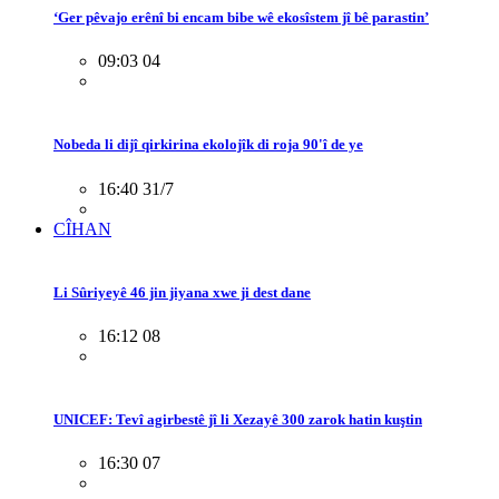
‘Ger pêvajo erênî bi encam bibe wê ekosîstem jî bê parastin’
09:03 04
Nobeda li dijî qirkirina ekolojîk di roja 90'î de ye
16:40 31/7
CÎHAN
Li Sûriyeyê 46 jin jiyana xwe ji dest dane
16:12 08
UNICEF: Tevî agirbestê jî li Xezayê 300 zarok hatin kuştin
16:30 07