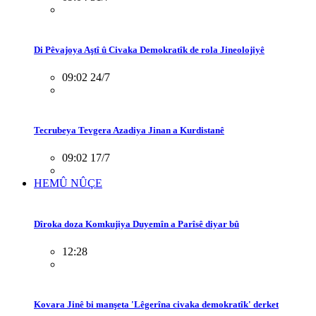
Di Pêvajoya Aştî û Civaka Demokratîk de rola Jineolojiyê
09:02 24/7
Tecrubeya Tevgera Azadiya Jinan a Kurdistanê
09:02 17/7
HEMÛ NÛÇE
Dîroka doza Komkujiya Duyemîn a Parîsê diyar bû
12:28
Kovara Jinê bi manşeta 'Lêgerîna civaka demokratîk' derket