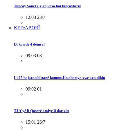
Tuncay Sonel ê girtî, dîsa hat binçavkirin
12:03 23/7
KED/ABORÎ
Di kon de 4 demsal
09:03 08
Li 25 bajaran bîstanê komun:Jin aboriya xwe ava dikin
09:02 01
TJA'yê li Qoserê atolye li dar xist
15:01 26/7