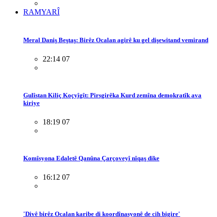
RAMYARÎ
Meral Daniş Beştaş: Birêz Ocalan agirê ku gel dişewitand vemirand
22:14 07
Gulîstan Kiliç Koçyîgît: Pirsgirêka Kurd zemîna demokratîk ava
kiriye
18:19 07
Komîsyona Edaletê Qanûna Çarçoveyî nîqaş dike
16:12 07
'Divê birêz Ocalan karibe di koordînasyonê de cih bigire'