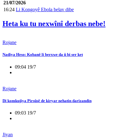
21/07/2026
16:24
Li Kongoyê Ebola belav dibe
Heta ku tu nexwînî derbas nebe!
Rojane
Nadiya Heso: Kobanê li berxwe da û bi ser ket
09:04 19/7
Rojane
Di komkujiya Pirsûsê de kiryar nehatin darizandin
09:03 19/7
Jiyan