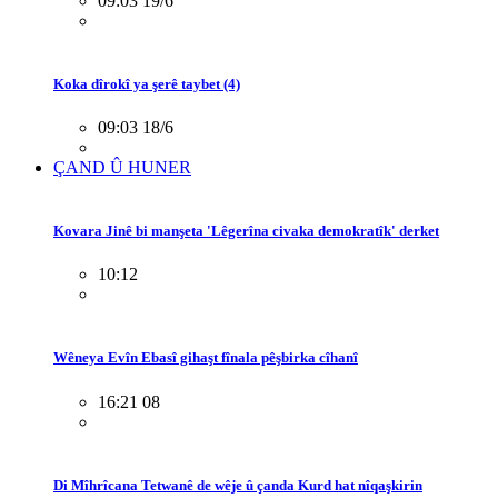
09:03 19/6
Koka dîrokî ya şerê taybet (4)
09:03 18/6
ÇAND Û HUNER
Kovara Jinê bi manşeta 'Lêgerîna civaka demokratîk' derket
10:12
Wêneya Evîn Ebasî gihaşt fînala pêşbirka cîhanî
16:21 08
Di Mîhrîcana Tetwanê de wêje û çanda Kurd hat nîqaşkirin