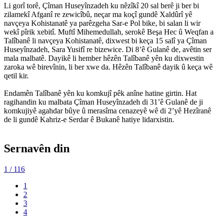
Li gorî torê, Çîman Huseyînzadeh ku nêzîkî 20 sal berê ji ber bi
zilamekî Afganî re zewicîbû, neçar ma koçî gundê Xaldûrî yê
navçeya Kohistanatê ya parêzgeha Sar-e Pol bike, bi salan li wir
wekî pîrik xebitî. Muftî Mihemedullah, serokê Beşa Hec û Weqfan a
Talîbanê li navçeya Kohistanatê, dixwest bi keça 15 salî ya Çîman
Huseyînzadeh, Sara Yusifî re bizewice. Di 8’ê Gulanê de, avêtin ser
mala malbatê. Dayikê li hember hêzên Talîbanê yên ku dixwestin
zaroka wê birevînin, li ber xwe da. Hêzên Talîbanê dayik û keça wê
qetil kir.
Endamên Talîbanê yên ku komkujî pêk anîne hatine girtin. Hat
ragihandin ku malbata Çîman Huseyînzadeh di 31’ê Gulanê de ji
komkujiyê agahdar bûye û merasîma cenazeyê wê di 2’yê Hezîranê
de li gundê Kahriz-e Serdar ê Bukanê hatiye lidarxistin.
Sernavên din
1
/ 116
1
2
3
4