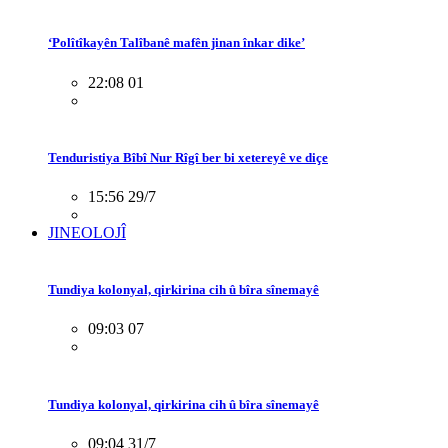
‘Polîtîkayên Talîbanê mafên jinan înkar dike’
22:08 01
Tenduristiya Bîbî Nur Rîgî ber bi xetereyê ve diçe
15:56 29/7
JINEOLOJÎ
Tundiya kolonyal, qirkirina cih û bîra sînemayê
09:03 07
Tundiya kolonyal, qirkirina cih û bîra sînemayê
09:04 31/7