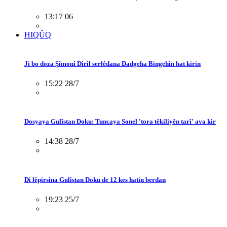
13:17 06
HIQÛQ
Ji bo doza Şîmonî Dîrîl serlêdana Dadgeha Bingehîn hat kirin
15:22 28/7
Dosyaya Gulîstan Doku: Tuncaya Sonel 'tora têkiliyên tarî' ava kir
14:38 28/7
Di lêpirsîna Gulîstan Doku de 12 kes hatin berdan
19:23 25/7