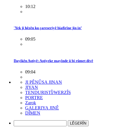
10:12
'Yek ji hêzên ku çareseriyê biafirîne jin in’
09:05
Dayikên Aştiyê: Aştiyeke mayînde û bi rûmet divê
09:04
JI PÊNÛSA JINAN
JIYAN
TENDURISTÎ/WERZÎŞ
PORTRE
Zarok
GALERIYA JINÊ
DÎMEN
LÊGERÎN