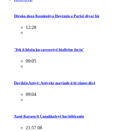
Dîroka doza Komkujiya Duyemîn a Parîsê diyar bû
12:28
'Yek ji hêzên ku çareseriyê biafirîne jin in’
09:05
Dayikên Aştiyê: Aştiyeke mayînde û bi rûmet divê
09:04
Xanê Karasu li Çanakkaleyê hat bibîranîn
21:57 08