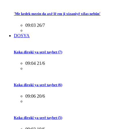
'Me kedek mezin da axê lê em ji xizaniyê xilas nebûn'
09:03 26/7
DOSYA
Koka dîrokî ya şerê taybet (7)
09:04 21/6
Koka dîrokî ya şerê taybet (6)
09:06 20/6
Koka dîrokî ya şerê taybet (5)