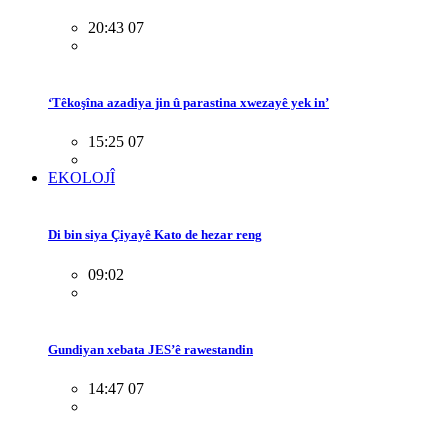
20:43 07
‘Têkoşîna azadiya jin û parastina xwezayê yek in’
15:25 07
EKOLOJÎ
Di bin siya Çiyayê Kato de hezar reng
09:02
Gundiyan xebata JES’ê rawestandin
14:47 07