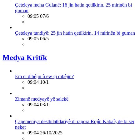
Çeteleya meha Gulanê: 16 jin hatin qetilkirin, 25 mirinên bi
guman
09:05 07/6
Çeteleya tundiyê: 25 jin hatin qetilkirin, 14 mirinên bi guman
09:05 06/5
Medya Kritîk
Em çi dibêjin û ew çi dibêjin?
09:04 10/1
Zimanê medyayê yê salekê
09:04 03/1
Çapemeniya desthilatldariyê di rapora Rojîn Kabaîş de bi ser
neket
09:04 26/10/2025