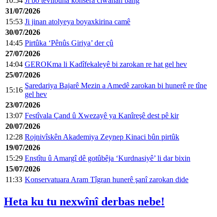
10:54
Ji bo tevlibûna konsera ciwanan bang
31/07/2026
15:53
Ji jinan atolyeya boyaxkirina camê
30/07/2026
14:45
Pirtûka ‘Pênûs Giriya’ der çû
27/07/2026
14:04
GEROKma li Kadîfekaleyê bi zarokan re hat gel hev
25/07/2026
Şaredariya Bajarê Mezin a Amedê zarokan bi hunerê re tîne
15:16
gel hev
23/07/2026
13:07
Festîvala Çand û Xwezayê ya Kanîreşê dest pê kir
20/07/2026
12:28
Rojnivîskên Akademiya Zeynep Kinaci bûn pirtûk
19/07/2026
15:29
Enstîtu û Amargî dê gotûbêja ‘Kurdnasiyê’ li dar bixin
15/07/2026
11:33
Konservatuara Aram Tîgran hunerê şanî zarokan dide
Heta ku tu nexwînî derbas nebe!