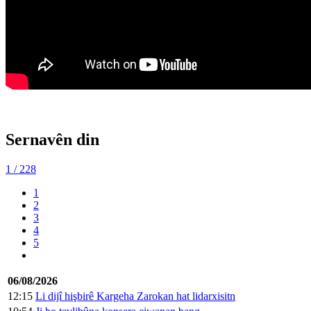
Sernavên din
1
/ 228
1
2
3
4
5
06/08/2026
12:15
Li dijî hişbirê Kargeha Zarokan hat lidarxisitn