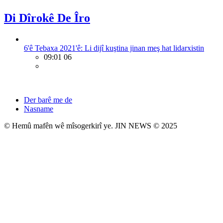
Di Dîrokê De Îro
6'ê Tebaxa 2021'ê: Li dijî kuştina jinan meş hat lidarxistin
09:01 06
Der barê me de
Nasname
© Hemû mafên wê mîsogerkirî ye. JIN NEWS © 2025