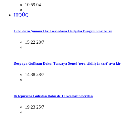
10:59 04
HIQÛQ
Ji bo doza Şîmonî Dîrîl serlêdana Dadgeha Bingehîn hat kirin
15:22 28/7
Dosyaya Gulîstan Doku: Tuncaya Sonel 'tora têkiliyên tarî' ava kir
14:38 28/7
Di lêpirsîna Gulîstan Doku de 12 kes hatin berdan
19:23 25/7