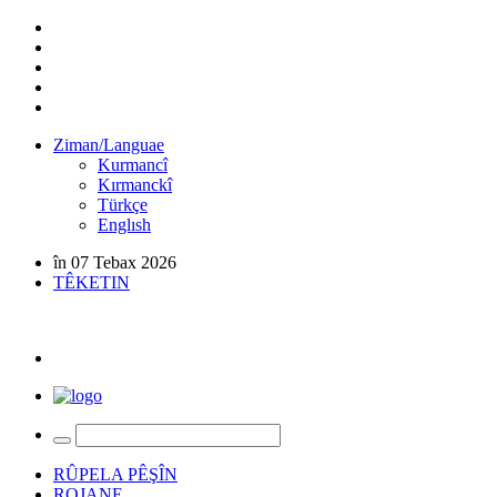
Ziman/Languae
Kurmancî
Kırmanckî
Türkçe
Englısh
în 07 Tebax 2026
TÊKETIN
RÛPELA PÊŞÎN
ROJANE