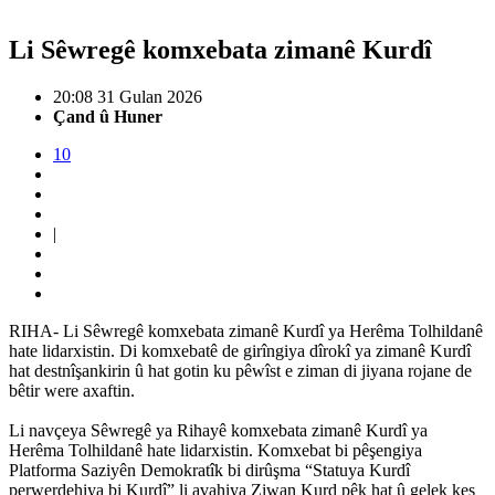
Li Sêwregê komxebata zimanê Kurdî
20:08 31 Gulan 2026
Çand û Huner
10
|
RIHA- Li Sêwregê komxebata zimanê Kurdî ya Herêma Tolhildanê
hate lidarxistin. Di komxebatê de girîngiya dîrokî ya zimanê Kurdî
hat destnîşankirin û hat gotin ku pêwîst e ziman di jiyana rojane de
bêtir were axaftin.
Li navçeya Sêwregê ya Rihayê komxebata zimanê Kurdî ya
Herêma Tolhildanê hate lidarxistin. Komxebat bi pêşengiya
Platforma Saziyên Demokratîk bi dirûşma “Statuya Kurdî
perwerdehiya bi Kurdî” li avahiya Ziwan Kurd pêk hat û gelek kes