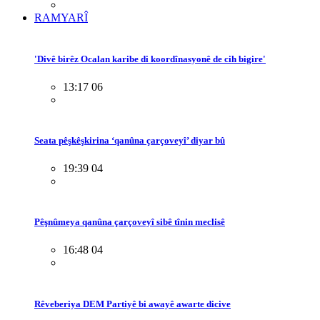
RAMYARÎ
'Divê birêz Ocalan karibe di koordînasyonê de cih bigire'
13:17 06
Seata pêşkêşkirina ‘qanûna çarçoveyî’ diyar bû
19:39 04
Pêşnûmeya qanûna çarçoveyî sibê tînin meclisê
16:48 04
Rêveberiya DEM Partiyê bi awayê awarte dicive