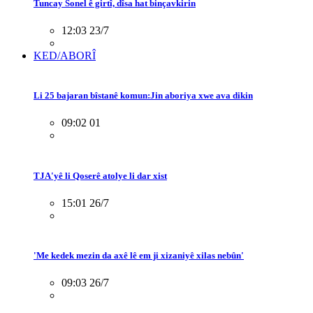
Tuncay Sonel ê girtî, dîsa hat binçavkirin
12:03 23/7
KED/ABORÎ
Li 25 bajaran bîstanê komun:Jin aboriya xwe ava dikin
09:02 01
TJA'yê li Qoserê atolye li dar xist
15:01 26/7
'Me kedek mezin da axê lê em ji xizaniyê xilas nebûn'
09:03 26/7