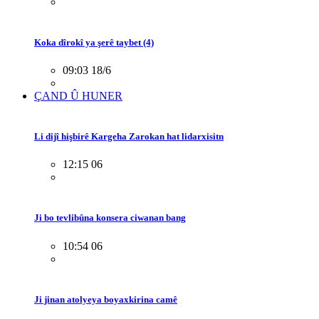
Koka dîrokî ya şerê taybet (4)
09:03 18/6
ÇAND Û HUNER
Li dijî hişbirê Kargeha Zarokan hat lidarxisitn
12:15 06
Ji bo tevlibûna konsera ciwanan bang
10:54 06
Ji jinan atolyeya boyaxkirina camê