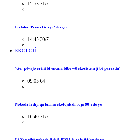
15:53 31/7
Pirtûka ‘Pênûs Giriya’ der çû
14:45 30/7
EKOLOJÎ
‘Ger pêvajo erênî bi encam bibe wê ekosîstem jî bê parastin’
09:03 04
Nobeda li dijî qirkirina ekolojîk di roja 90'î de ye
16:40 31/7
Li Xwarikê nobeda li dijî JES’ê di roja 88’an de ye