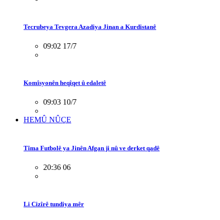
Tecrubeya Tevgera Azadiya Jinan a Kurdistanê
09:02 17/7
Komîsyonên heqîqet û edaletê
09:03 10/7
HEMÛ NÛÇE
Tîma Futbolê ya Jinên Afgan ji nû ve derket qadê
20:36 06
Li Cizîrê tundiya mêr