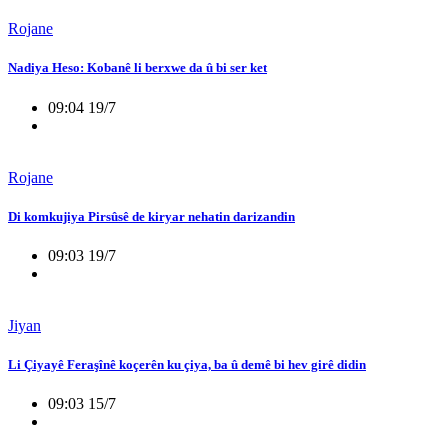
Rojane
Nadiya Heso: Kobanê li berxwe da û bi ser ket
09:04 19/7
Rojane
Di komkujiya Pirsûsê de kiryar nehatin darizandin
09:03 19/7
Jiyan
Li Çiyayê Feraşînê koçerên ku çiya, ba û demê bi hev girê didin
09:03 15/7