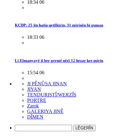
18:34 06
KCDP: 25 jin hatin qetilkirin, 31 mirinên bi guman
18:33 06
Li Elmanyayê ji ber germê nêzî 12 hezar kes mirin
15:54 06
JI PÊNÛSA JINAN
JIYAN
TENDURISTÎ/WERZÎŞ
PORTRE
Zarok
GALERIYA JINÊ
DÎMEN
LÊGERÎN