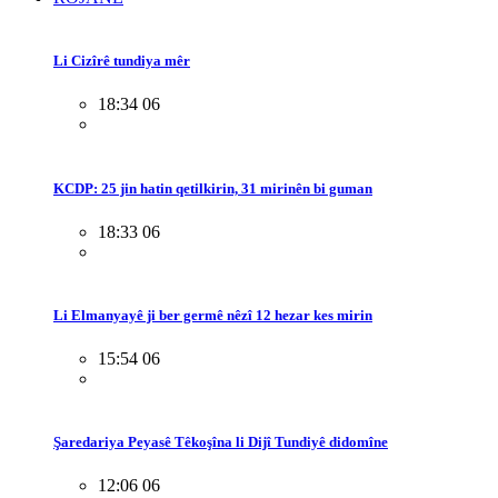
Li Cizîrê tundiya mêr
18:34 06
KCDP: 25 jin hatin qetilkirin, 31 mirinên bi guman
18:33 06
Li Elmanyayê ji ber germê nêzî 12 hezar kes mirin
15:54 06
Şaredariya Peyasê Têkoşîna li Dijî Tundiyê didomîne
12:06 06