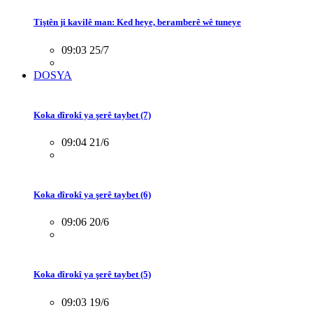
Tiştên ji kavilê man: Ked heye, beramberê wê tuneye
09:03 25/7
DOSYA
Koka dîrokî ya şerê taybet (7)
09:04 21/6
Koka dîrokî ya şerê taybet (6)
09:06 20/6
Koka dîrokî ya şerê taybet (5)
09:03 19/6