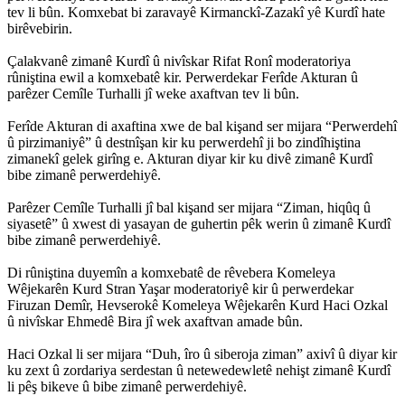
tev li bûn. Komxebat bi zaravayê Kirmanckî-Zazakî yê Kurdî hate
birêvebirin.
Çalakvanê zimanê Kurdî û nivîskar Rifat Ronî moderatoriya
rûniştina ewil a komxebatê kir. Perwerdekar Ferîde Akturan û
parêzer Cemîle Turhalli jî weke axaftvan tev li bûn.
Ferîde Akturan di axaftina xwe de bal kişand ser mijara “Perwerdehî
û pirzimaniyê” û destnîşan kir ku perwerdehî ji bo zindîhiştina
zimanekî gelek girîng e. Akturan diyar kir ku divê zimanê Kurdî
bibe zimanê perwerdehiyê.
Parêzer Cemîle Turhalli jî bal kişand ser mijara “Ziman, hiqûq û
siyasetê” û xwest di yasayan de guhertin pêk werin û zimanê Kurdî
bibe zimanê perwerdehiyê.
Di rûniştina duyemîn a komxebatê de rêvebera Komeleya
Wêjekarên Kurd Stran Yaşar moderatoriyê kir û perwerdekar
Firuzan Demîr, Hevserokê Komeleya Wêjekarên Kurd Haci Ozkal
û nivîskar Ehmedê Bira jî wek axaftvan amade bûn.
Haci Ozkal li ser mijara “Duh, îro û siberoja ziman” axivî û diyar kir
ku zext û zordariya serdestan û netewedewletê nehişt zimanê Kurdî
li pêş bikeve û bibe zimanê perwerdehiyê.