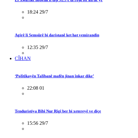
18:24 29/7
Agirê li Semsûrê bi daristanê ket hat vemirandin
12:35 29/7
CÎHAN
‘Polîtîkayên Talîbanê mafên jinan înkar dike’
22:08 01
Tenduristiya Bîbî Nur Rîgî ber bi xetereyê ve diçe
15:56 29/7