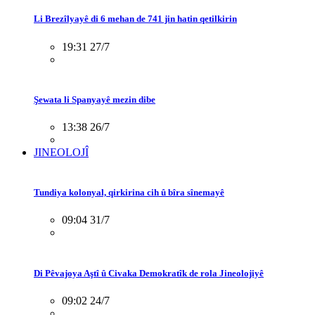
Li Brezîlyayê di 6 mehan de 741 jin hatin qetilkirin
19:31 27/7
Şewata li Spanyayê mezin dibe
13:38 26/7
JINEOLOJÎ
Tundiya kolonyal, qirkirina cih û bîra sînemayê
09:04 31/7
Di Pêvajoya Aştî û Civaka Demokratîk de rola Jineolojiyê
09:02 24/7