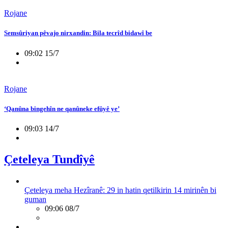
Rojane
Semsûriyan pêvajo nirxandin: Bila tecrîd bidawî be
09:02 15/7
Rojane
‘Qanûna bingehîn ne qanûneke efûyê ye’
09:03 14/7
Çeteleya Tundîyê
Çeteleya meha Hezîranê: 29 in hatin qetilkirin 14 mirinên bi
guman
09:06 08/7