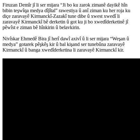
Firuzan Demîr jî li ser mijara “Ji bo ku zarok zimanê dayikê hîn
bibin teşwîqa medya dîjîtal” rawestiya û anî ziman ku her roja ku
diçe zaravayê Kirmanckî-Zazakî tune dibe û xwest xwedî li
zaravayê Kirmanckî bê derketin û got ku ji bo xwedîderketinê jî
pêwîst e ziman bê hînkirin û belavkirin.
Nivîskar Ehmedê Bira jî herî dawî axivî û li ser mijara “Weşan û
medya” gotarek pêşkêş kir û bal kişand ser tunebûna zaravayê
Kirmanckî û banga xwedîderketina li zaravayê Kirmanckî kir.