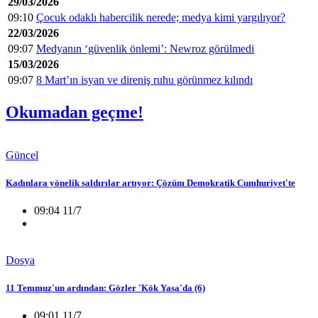
29/03/2026
09:10
Çocuk odaklı habercilik nerede; medya kimi yargılıyor?
22/03/2026
09:07
Medyanın ‘güvenlik önlemi’: Newroz görülmedi
15/03/2026
09:07
8 Mart’ın isyan ve direniş ruhu görünmez kılındı
Okumadan geçme!
Güncel
Kadınlara yönelik saldırılar artıyor: Çözüm Demokratik Cumhuriyet'te
09:04 11/7
Dosya
11 Temmuz'un ardından: Gözler 'Kök Yasa'da (6)
09:01 11/7