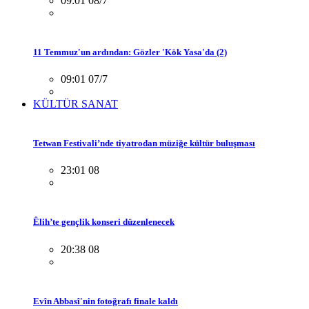
09:01 08/7
11 Temmuz'un ardından: Gözler 'Kök Yasa'da (2)
09:01 07/7
KÜLTÜR SANAT
Tetwan Festivali’nde tiyatrodan müziğe kültür buluşması
23:01 08
Êlih’te gençlik konseri düzenlenecek
20:38 08
Evîn Abbasî'nin fotoğrafı finale kaldı