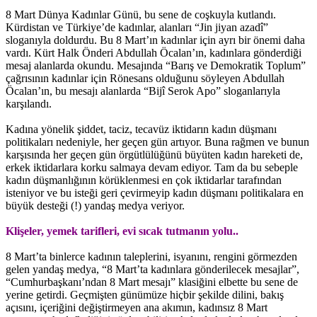
8 Mart Dünya Kadınlar Günü, bu sene de coşkuyla kutlandı.
Kürdistan ve Türkiye’de kadınlar, alanları “Jin jiyan azadî”
sloganıyla doldurdu. Bu 8 Mart’ın kadınlar için ayrı bir önemi daha
vardı. Kürt Halk Önderi Abdullah Öcalan’ın, kadınlara gönderdiği
mesaj alanlarda okundu. Mesajında “Barış ve Demokratik Toplum”
çağrısının kadınlar için Rönesans olduğunu söyleyen Abdullah
Öcalan’ın, bu mesajı alanlarda “Bijî Serok Apo” sloganlarıyla
karşılandı.
Kadına yönelik şiddet, taciz, tecavüz iktidarın kadın düşmanı
politikaları nedeniyle, her geçen gün artıyor. Buna rağmen ve bunun
karşısında her geçen gün örgütlülüğünü büyüten kadın hareketi de,
erkek iktidarlara korku salmaya devam ediyor. Tam da bu sebeple
kadın düşmanlığının körüklenmesi en çok iktidarlar tarafından
isteniyor ve bu isteği geri çevirmeyip kadın düşmanı politikalara en
büyük desteği (!) yandaş medya veriyor.
Klişeler, yemek tarifleri, evi sıcak tutmanın yolu..
8 Mart’ta binlerce kadının taleplerini, isyanını, rengini görmezden
gelen yandaş medya, “8 Mart’ta kadınlara gönderilecek mesajlar”,
“Cumhurbaşkanı’ndan 8 Mart mesajı” klasiğini elbette bu sene de
yerine getirdi. Geçmişten günümüze hiçbir şekilde dilini, bakış
açısını, içeriğini değiştirmeyen ana akımın, kadınsız 8 Mart