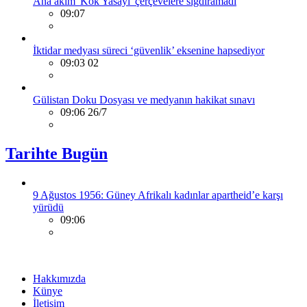
Ana akım 'Kök Yasayı' çerçevelere sığdıramadı
09:07
İktidar medyası süreci ‘güvenlik’ eksenine hapsediyor
09:03 02
Gülistan Doku Dosyası ve medyanın hakikat sınavı
09:06 26/7
Tarihte Bugün
9 Ağustos 1956: Güney Afrikalı kadınlar apartheid’e karşı
yürüdü
09:06
Hakkımızda
Künye
İletişim