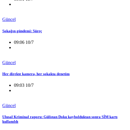
Güncel
Sokağın gündemi: Süreç
09:06 10/7
Güncel
Her direkte kamera, her sokakta denetim
09:03 10/7
Güncel
Ulusal Kriminal raporu: Gülistan Doku kaybolduktan sonra SİM kartı
kullanıldı