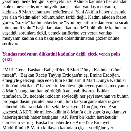
yaratmayı hedeflediğini söyleyebiliriz. Aslında kadınları her alandan
izole etmeye çalışan zihniyetin parçası olan yandaş medyanın,
kadınsız 8 Mart yaratmayı hedeflemesi, Yeni Akit’in haber sitesinde
yer alan “kadın-aile” bölümünden farklı değil. Kadını aileden ibaret
gören, “sözde” kadın haberlerine “Kombiyi arttırmadan evinizi sıcak
tutmanın 6 yolu!” başlıkları atan, “kadın-aile” bölümünde kadınların
yaşadığı sorunlara değil, yemek tariflerine yer veren yandaş
medyanın kadına olan bakış açısı dolandırılmadan gözler önüne
seriliyor.
Yandaş medyanın dikkatini kadınlar değil, çiçek veren polis
çekti
“MHP Genel Başkanı Bahçeli'den 8 Mart Dünya Kadınlar Günü
mesajı”, “Başkan Recep Tayyip Erdoğan'ın eşi Emine Erdoğan,
emeğiyle geleceği inşa eden tüm kadınların 8 Mart Dünya Kadınlar
Günü'nü tebrik etti” haberlerinden öteye gitmeyen yandaş medyanın
8 Mart’ı hangi taraftan gördüğünü anlayabiliyoruz. İktidar
tarafından. Bu nedenle iktidarın söylediği her şeyi savunan ve bunun
propagandasını yürüten ana akım, tüm karşı argümanlara rağmen
haberini iktidara odaklı bir şekilde yazıyor. Örneğin, Yeni Asır
gazetesi, AKP’li bir milletvekilinin 8 Mart’a dair yaptığı açıklamayı
haberleştirerek haber başlığına “AK Parti bir kadın hareketidir”
cümlesini vermiş. Başka bir haberde de Amed’de Emniyet
Müdürü’nün 8 Mart’ı kutlayan kadınlara çiçek verdiğine yer