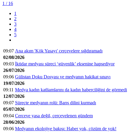
1
/ 16
1
2
3
4
5
09:07
Ana akım 'Kök Yasayı' çerçevelere sığdıramadı
02/08/2026
09:03
İktidar medyası süreci ‘güvenlik’ eksenine hapsediyor
26/07/2026
09:06
Gülistan Doku Dosyası ve medyanın hakikat sınavı
19/07/2026
09:11
Medya kadın katliamlarını da kadın haberciliğini de görmedi
12/07/2026
09:07
Süreçte medyanın rolü: Barış dilini kurmadı
05/07/2026
09:04
Çerçeve yasa değil, çerçevelenen gündem
28/06/2026
09:06
Medyanın ekolojiye bakışı: Haber yok, çözüm de yok!