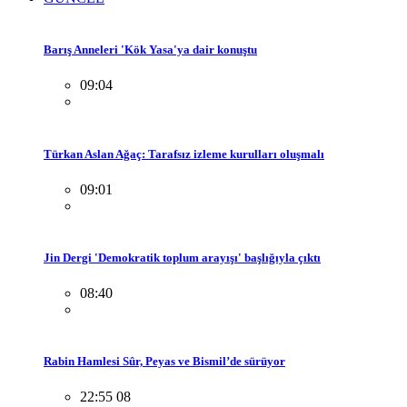
Barış Anneleri 'Kök Yasa'ya dair konuştu
09:04
Türkan Aslan Ağaç: Tarafsız izleme kurulları oluşmalı
09:01
Jin Dergi 'Demokratik toplum arayışı' başlığıyla çıktı
08:40
Rabin Hamlesi Sûr, Peyas ve Bismil’de sürüyor
22:55 08