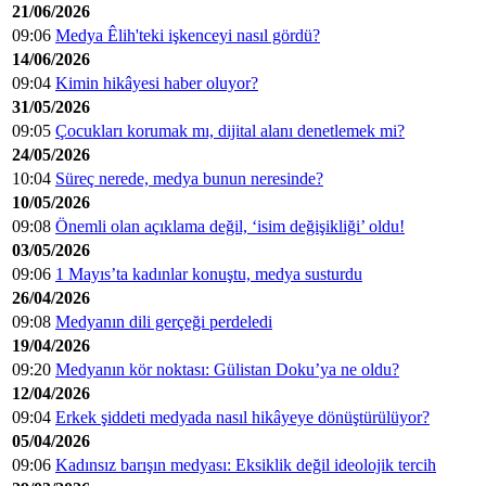
21/06/2026
09:06
Medya Êlih'teki işkenceyi nasıl gördü?
14/06/2026
09:04
Kimin hikâyesi haber oluyor?
31/05/2026
09:05
Çocukları korumak mı, dijital alanı denetlemek mi?
24/05/2026
10:04
Süreç nerede, medya bunun neresinde?
10/05/2026
09:08
Önemli olan açıklama değil, ‘isim değişikliği’ oldu!
03/05/2026
09:06
1 Mayıs’ta kadınlar konuştu, medya susturdu
26/04/2026
09:08
Medyanın dili gerçeği perdeledi
19/04/2026
09:20
Medyanın kör noktası: Gülistan Doku’ya ne oldu?
12/04/2026
09:04
Erkek şiddeti medyada nasıl hikâyeye dönüştürülüyor?
05/04/2026
09:06
Kadınsız barışın medyası: Eksiklik değil ideolojik tercih