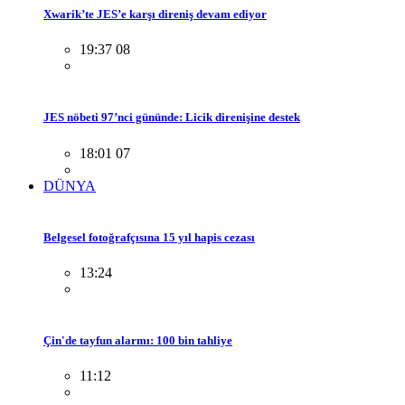
Xwarik’te JES’e karşı direniş devam ediyor
19:37 08
JES nöbeti 97’nci gününde: Licik direnişine destek
18:01 07
DÜNYA
Belgesel fotoğrafçısına 15 yıl hapis cezası
13:24
Çin'de tayfun alarmı: 100 bin tahliye
11:12