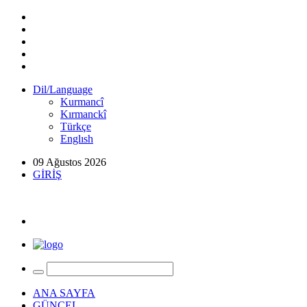
Dil/Language
Kurmancî
Kırmanckî
Türkçe
Englısh
09 Ağustos 2026
GİRİŞ
ANA SAYFA
GÜNCEL