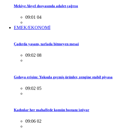
Mekiye Akyel dosyasında adalet çağrısı
09:01 04
EMEK/EKONOMİ
Çadırda yaşam, tarlada bitmeyen mesai
09:02 08
Gıdaya erişim: Yoksula geçmiş ürünler, zengine stabil piyasa
09:02 05
Kadınlar her mahallede komün bostanı istiyor
09:06 02