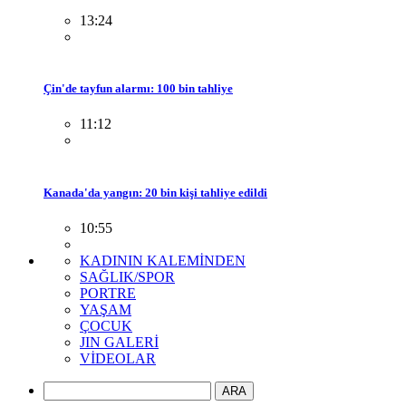
13:24
Çin'de tayfun alarmı: 100 bin tahliye
11:12
Kanada'da yangın: 20 bin kişi tahliye edildi
10:55
KADININ KALEMİNDEN
SAĞLIK/SPOR
PORTRE
YAŞAM
ÇOCUK
JIN GALERİ
VİDEOLAR
ARA