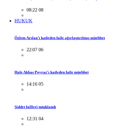
08:22 08
HUKUK
Özlem Arslan’ı katleden faile ağırlaştırılmış müebbet
22:07 06
Hale Akbaş Poyraz’ı katleden faile müebbet
14:16 05
Şiddet failleri tutuklandı
12:31 04