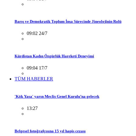
Barış ve Demokratik Toplum İnşa Sürecinde Jineolojînin Rolü
09:02 24/7
Kürdistan Kadın Özgürlük Hareketi Deneyimi
09:04 17/7
TÜM HABERLER
'Kök Yasa' yarın Meclis Genel Kurulu’na gelecek
13:27
Belgesel fotoğrafçısına 15 yıl hapis cezası