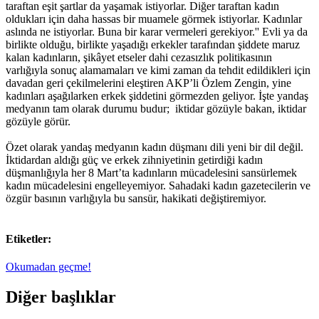
taraftan eşit şartlar da yaşamak istiyorlar. Diğer taraftan kadın
oldukları için daha hassas bir muamele görmek istiyorlar. Kadınlar
aslında ne istiyorlar. Buna bir karar vermeleri gerekiyor.'' Evli ya da
birlikte olduğu, birlikte yaşadığı erkekler tarafından şiddete maruz
kalan kadınların, şikâyet etseler dahi cezasızlık politikasının
varlığıyla sonuç alamamaları ve kimi zaman da tehdit edildikleri için
davadan geri çekilmelerini eleştiren AKP’li Özlem Zengin, yine
kadınları aşağılarken erkek şiddetini görmezden geliyor. İşte yandaş
medyanın tam olarak durumu budur; iktidar gözüyle bakan, iktidar
gözüyle görür.
Özet olarak yandaş medyanın kadın düşmanı dili yeni bir dil değil.
İktidardan aldığı güç ve erkek zihniyetinin getirdiği kadın
düşmanlığıyla her 8 Mart’ta kadınların mücadelesini sansürlemek
kadın mücadelesini engelleyemiyor. Sahadaki kadın gazetecilerin ve
özgür basının varlığıyla bu sansür, hakikati değiştiremiyor.
Etiketler:
Okumadan geçme!
Diğer başlıklar