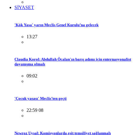
SİYASET
'Kök Yasa' yarın Meclis Genel Kurulu’na gelecek
13:27
Claudia Korol: Abdullah Öcalan'ın barış adımı için enternasyonalist
dayanışma olmalı
09:02
'Çocuk yasası' Meclis’ten geçti
22:59 08
Newroz Uysal: Komisyonlarda eşit temsiliyet sağlanmalı