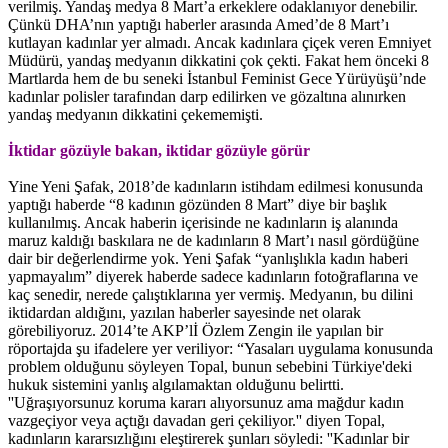
verilmiş. Yandaş medya 8 Mart’a erkeklere odaklanıyor denebilir.
Çünkü DHA’nın yaptığı haberler arasında Amed’de 8 Mart’ı
kutlayan kadınlar yer almadı. Ancak kadınlara çiçek veren Emniyet
Müdürü, yandaş medyanın dikkatini çok çekti. Fakat hem önceki 8
Martlarda hem de bu seneki İstanbul Feminist Gece Yürüyüşü’nde
kadınlar polisler tarafından darp edilirken ve gözaltına alınırken
yandaş medyanın dikkatini çekememişti.
İktidar gözüyle bakan, iktidar gözüyle görür
Yine Yeni Şafak, 2018’de kadınların istihdam edilmesi konusunda
yaptığı haberde “8 kadının gözünden 8 Mart” diye bir başlık
kullanılmış. Ancak haberin içerisinde ne kadınların iş alanında
maruz kaldığı baskılara ne de kadınların 8 Mart’ı nasıl gördüğüne
dair bir değerlendirme yok. Yeni Şafak “yanlışlıkla kadın haberi
yapmayalım” diyerek haberde sadece kadınların fotoğraflarına ve
kaç senedir, nerede çalıştıklarına yer vermiş. Medyanın, bu dilini
iktidardan aldığını, yazılan haberler sayesinde net olarak
görebiliyoruz. 2014’te AKP’lİ Özlem Zengin ile yapılan bir
röportajda şu ifadelere yer veriliyor: “Yasaları uygulama konusunda
problem olduğunu söyleyen Topal, bunun sebebini Türkiye'deki
hukuk sistemini yanlış algılamaktan olduğunu belirtti.
''Uğraşıyorsunuz koruma kararı alıyorsunuz ama mağdur kadın
vazgeçiyor veya açtığı davadan geri çekiliyor.'' diyen Topal,
kadınların kararsızlığını eleştirerek şunları söyledi: ''Kadınlar bir