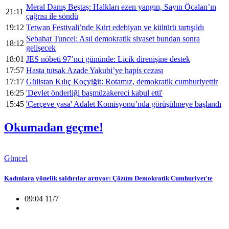
Meral Danış Beştaş: Halkları ezen yangın, Sayın Öcalan’ın
21:11
çağrısı ile söndü
19:12
Tetwan Festivali’nde Kürt edebiyatı ve kültürü tartışıldı
Sebahat Tuncel: Asıl demokratik siyaset bundan sonra
18:12
gelişecek
18:01
JES nöbeti 97’nci gününde: Licik direnişine destek
17:57
Hasta tutsak Azade Yakubi’ye hapis cezası
17:17
Gülistan Kılıç Koçyiğit: Rotamız, demokratik cumhuriyettir
16:25
'Devlet önderliği başmüzakereci kabul etti'
15:45
'Çerçeve yasa' Adalet Komisyonu’nda görüşülmeye başlandı
Okumadan geçme!
Güncel
Kadınlara yönelik saldırılar artıyor: Çözüm Demokratik Cumhuriyet'te
09:04 11/7