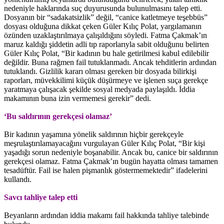
nedeniyle haklarında suç duyurusunda bulunulmasını talep etti.
Dosyanın bir “sadakatsizlik” değil, “canice katletmeye teşebbüs”
dosyası olduğuna dikkat çeken Güler Kılıç Polat, yargılamanın
özünden uzaklaştırılmaya çalışıldığını söyledi. Fatma Çakmak’ın
maruz kaldığı şiddetin adli tıp raporlarıyla sabit olduğunu belirten
Güler Kılıç Polat, “Bir kadının bu hale getirilmesi kabul edilebilir
değildir. Buna rağmen fail tutuklanmadı. Ancak tehditlerin ardından
tutuklandı. Gizlilik kararı olması gereken bir dosyada bilirkişi
raporları, müvekkilimi küçük düşürmeye ve işlenen suça gerekçe
yaratmaya çalışacak şekilde sosyal medyada paylaşıldı. İddia
makamının buna izin vermemesi gerekir” dedi.
‘Bu saldırının gerekçesi olamaz’
Bir kadının yaşamına yönelik saldırının hiçbir gerekçeyle
meşrulaştırılamayacağını vurgulayan Güler Kılıç Polat, “Bir kişi
yaşadığı sorun nedeniyle boşanabilir. Ancak bu, canice bir saldırının
gerekçesi olamaz. Fatma Çakmak’ın bugün hayatta olması tamamen
tesadüftür. Fail ise halen pişmanlık göstermemektedir” ifadelerini
kullandı.
Savcı tahliye talep etti
Beyanların ardından iddia makamı fail hakkında tahliye talebinde