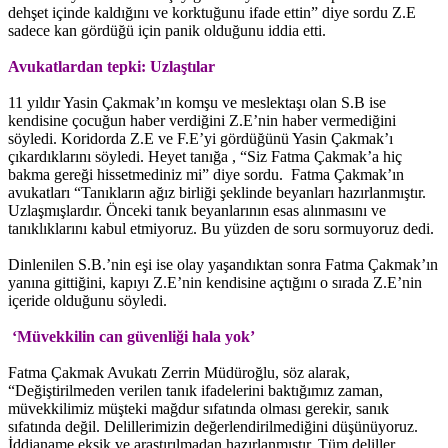
dehşet içinde kaldığını ve korktuğunu ifade ettin” diye sordu Z.E
sadece kan gördüğü için panik olduğunu iddia etti.
Avukatlardan tepki: Uzlaştılar
11 yıldır Yasin Çakmak’ın komşu ve meslektaşı olan S.B ise
kendisine çocuğun haber verdiğini Z.E’nin haber vermediğini
söyledi. Koridorda Z.E ve F.E’yi gördüğünü Yasin Çakmak’ı
çıkardıklarını söyledi. Heyet tanığa , “Siz Fatma Çakmak’a hiç
bakma gereği hissetmediniz mi” diye sordu. Fatma Çakmak’ın
avukatları “Tanıkların ağız birliği şeklinde beyanları hazırlanmıştır.
Uzlaşmışlardır. Önceki tanık beyanlarının esas alınmasını ve
tanıklıklarını kabul etmiyoruz. Bu yüzden de soru sormuyoruz dedi.
Dinlenilen S.B.’nin eşi ise olay yaşandıktan sonra Fatma Çakmak’ın
yanına gittiğini, kapıyı Z.E’nin kendisine açtığını o sırada Z.E’nin
içeride olduğunu söyledi.
‘Müvekkilin can güvenliği hala yok’
Fatma Çakmak Avukatı Zerrin Müdüroğlu, söz alarak,
“Değiştirilmeden verilen tanık ifadelerini baktığımız zaman,
müvekkilimiz müşteki mağdur sıfatında olması gerekir, sanık
sıfatında değil. Delillerimizin değerlendirilmediğini düşünüyoruz.
İddianame eksik ve araştırılmadan hazırlanmıştır. Tüm deliller