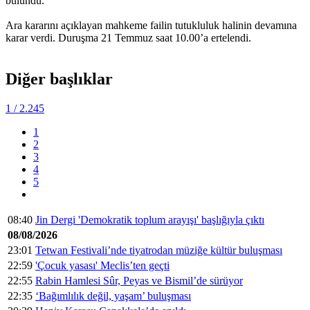
bulundu.
Ara kararını açıklayan mahkeme failin tutukluluk halinin devamına
karar verdi. Duruşma 21 Temmuz saat 10.00’a ertelendi.
Diğer başlıklar
1
/ 2.245
1
2
3
4
5
08:40
Jin Dergi 'Demokratik toplum arayışı' başlığıyla çıktı
08/08/2026
23:01
Tetwan Festivali’nde tiyatrodan müziğe kültür buluşması
22:59
'Çocuk yasası' Meclis’ten geçti
22:55
Rabin Hamlesi Sûr, Peyas ve Bismil’de sürüyor
22:35
‘Bağımlılık değil, yaşam’ buluşması