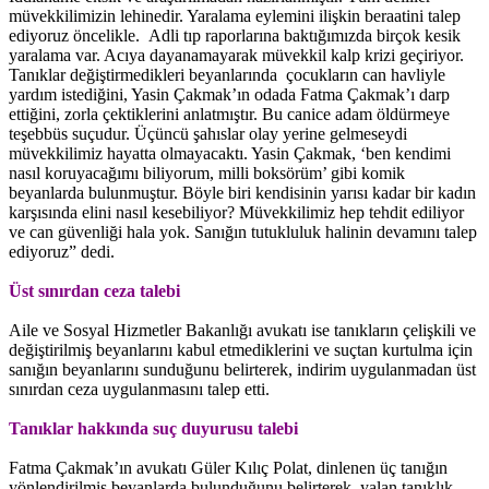
müvekkilimizin lehinedir. Yaralama eylemini ilişkin beraatini talep
ediyoruz öncelikle. Adli tıp raporlarına baktığımızda birçok kesik
yaralama var. Acıya dayanamayarak müvekkil kalp krizi geçiriyor.
Tanıklar değiştirmedikleri beyanlarında çocukların can havliyle
yardım istediğini, Yasin Çakmak’ın odada Fatma Çakmak’ı darp
ettiğini, zorla çektiklerini anlatmıştır. Bu canice adam öldürmeye
teşebbüs suçudur. Üçüncü şahıslar olay yerine gelmeseydi
müvekkilimiz hayatta olmayacaktı. Yasin Çakmak, ‘ben kendimi
nasıl koruyacağımı biliyorum, milli boksörüm’ gibi komik
beyanlarda bulunmuştur. Böyle biri kendisinin yarısı kadar bir kadın
karşısında elini nasıl kesebiliyor? Müvekkilimiz hep tehdit ediliyor
ve can güvenliği hala yok. Sanığın tutukluluk halinin devamını talep
ediyoruz” dedi.
Üst sınırdan ceza talebi
Aile ve Sosyal Hizmetler Bakanlığı avukatı ise tanıkların çelişkili ve
değiştirilmiş beyanlarını kabul etmediklerini ve suçtan kurtulma için
sanığın beyanlarını sunduğunu belirterek, indirim uygulanmadan üst
sınırdan ceza uygulanmasını talep etti.
Tanıklar hakkında suç duyurusu talebi
Fatma Çakmak’ın avukatı Güler Kılıç Polat, dinlenen üç tanığın
yönlendirilmiş beyanlarda bulunduğunu belirterek, yalan tanıklık