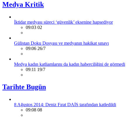
Medya Kritik
İktidar medyası süreci ‘güvenlik’ eksenine hapsediyor
09:03 02
Gülistan Doku Dosyası ve medyanın hakikat sınavı
09:06 26/7
Medya kadın katliamlarını da kadın haberciliğini de görmedi
09:11 19/7
Tarihte Bugün
8 Ağustos 2014: Deniz Fırat DAİŞ tarafından katledildi
09:08 08