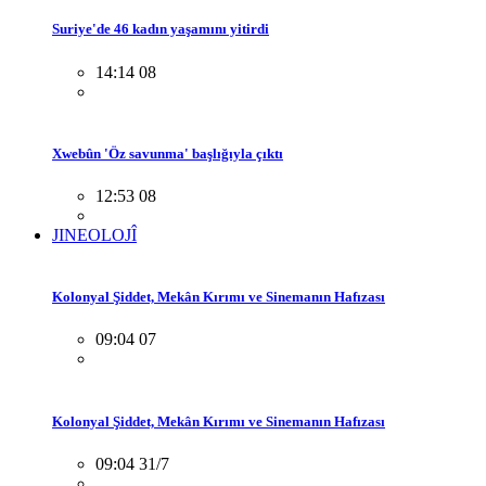
Suriye'de 46 kadın yaşamını yitirdi
14:14 08
Xwebûn 'Öz savunma' başlığıyla çıktı
12:53 08
JINEOLOJÎ
Kolonyal Şiddet, Mekân Kırımı ve Sinemanın Hafızası
09:04 07
Kolonyal Şiddet, Mekân Kırımı ve Sinemanın Hafızası
09:04 31/7