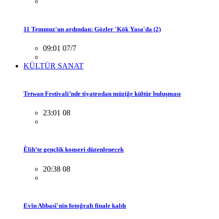
11 Temmuz'un ardından: Gözler 'Kök Yasa'da (2)
09:01 07/7
KÜLTÜR SANAT
Tetwan Festivali’nde tiyatrodan müziğe kültür buluşması
23:01 08
Êlih’te gençlik konseri düzenlenecek
20:38 08
Evîn Abbasî'nin fotoğrafı finale kaldı