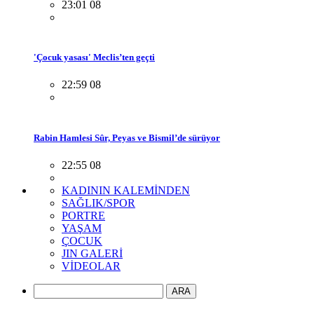
23:01 08
'Çocuk yasası' Meclis’ten geçti
22:59 08
Rabin Hamlesi Sûr, Peyas ve Bismil’de sürüyor
22:55 08
KADININ KALEMİNDEN
SAĞLIK/SPOR
PORTRE
YAŞAM
ÇOCUK
JIN GALERİ
VİDEOLAR
ARA