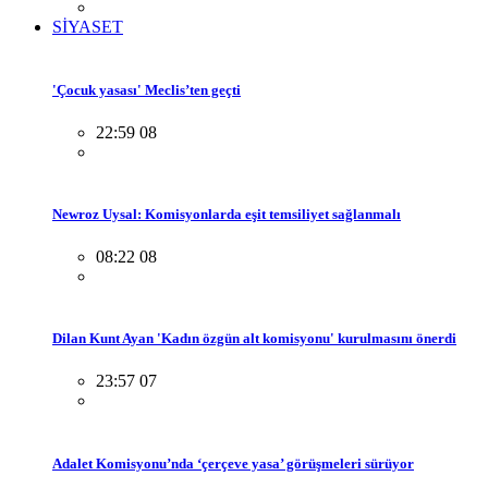
SİYASET
'Çocuk yasası' Meclis’ten geçti
22:59 08
Newroz Uysal: Komisyonlarda eşit temsiliyet sağlanmalı
08:22 08
Dilan Kunt Ayan 'Kadın özgün alt komisyonu' kurulmasını önerdi
23:57 07
Adalet Komisyonu’nda ‘çerçeve yasa’ görüşmeleri sürüyor