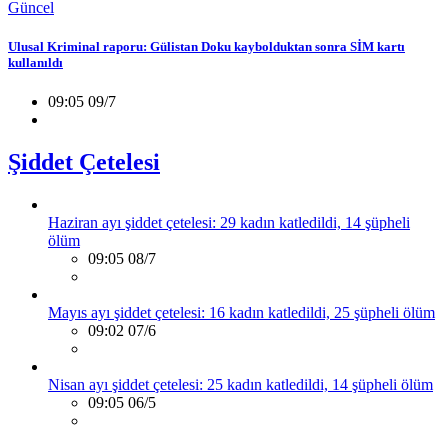
Güncel
Ulusal Kriminal raporu: Gülistan Doku kaybolduktan sonra SİM kartı
kullanıldı
09:05 09/7
Şiddet Çetelesi
Haziran ayı şiddet çetelesi: 29 kadın katledildi, 14 şüpheli
ölüm
09:05 08/7
Mayıs ayı şiddet çetelesi: 16 kadın katledildi, 25 şüpheli ölüm
09:02 07/6
Nisan ayı şiddet çetelesi: 25 kadın katledildi, 14 şüpheli ölüm
09:05 06/5