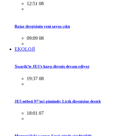
12:51 08
Bajar dergisinin yeni sayısı çıktı
09:09 08
EKOLOJİ
Xwarik’te JES’e karşı direniş devam ediyor
19:37 08
JES nöbeti 97’nci gününde: Licik direnişine destek
18:01 07
Munzur’daki yangın 4'ncü günde söndürüldü