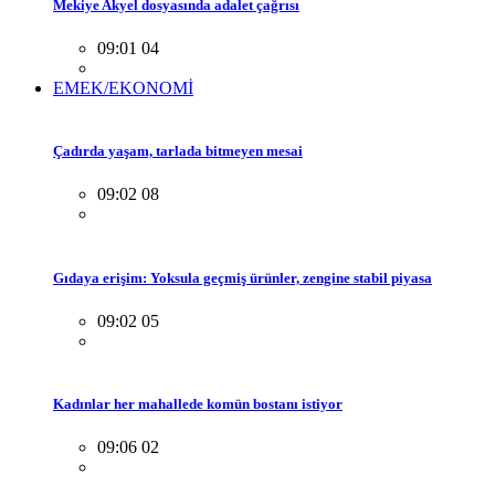
Mekiye Akyel dosyasında adalet çağrısı
09:01 04
EMEK/EKONOMİ
Çadırda yaşam, tarlada bitmeyen mesai
09:02 08
Gıdaya erişim: Yoksula geçmiş ürünler, zengine stabil piyasa
09:02 05
Kadınlar her mahallede komün bostanı istiyor
09:06 02