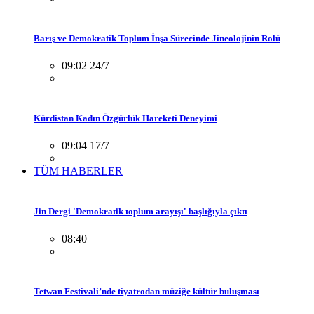
Barış ve Demokratik Toplum İnşa Sürecinde Jineolojînin Rolü
09:02 24/7
Kürdistan Kadın Özgürlük Hareketi Deneyimi
09:04 17/7
TÜM HABERLER
Jin Dergi 'Demokratik toplum arayışı' başlığıyla çıktı
08:40
Tetwan Festivali’nde tiyatrodan müziğe kültür buluşması