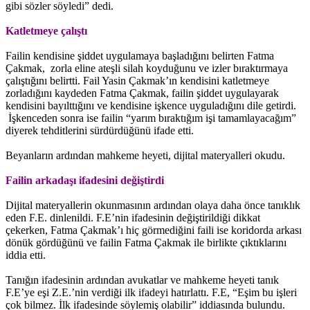
gibi sözler söyledi” dedi.
Katletmeye çalıştı
Failin kendisine şiddet uygulamaya başladığını belirten Fatma
Çakmak, zorla eline ateşli silah koyduğunu ve izler bıraktırmaya
çalıştığını belirtti. Fail Yasin Çakmak’ın kendisini katletmeye
zorladığını kaydeden Fatma Çakmak, failin şiddet uygulayarak
kendisini bayılttığını ve kendisine işkence uyguladığını dile getirdi.
İşkenceden sonra ise failin “yarım bıraktığım işi tamamlayacağım”
diyerek tehditlerini sürdürdüğünü ifade etti.
Beyanların ardından mahkeme heyeti, dijital materyalleri okudu.
Failin arkadaşı ifadesini değiştirdi
Dijital materyallerin okunmasının ardından olaya daha önce tanıklık
eden F.E. dinlenildi. F.E’nin ifadesinin değiştirildiği dikkat
çekerken, Fatma Çakmak’ı hiç görmediğini faili ise koridorda arkası
dönük gördüğünü ve failin Fatma Çakmak ile birlikte çıktıklarını
iddia etti.
Tanığın ifadesinin ardından avukatlar ve mahkeme heyeti tanık
F.E’ye eşi Z.E.’nin verdiği ilk ifadeyi hatırlattı. F.E, “Eşim bu işleri
çok bilmez. İlk ifadesinde söylemiş olabilir” iddiasında bulundu.