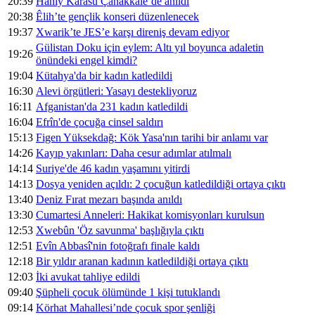
20:39
Haniy Karasu Çanakkale’de anıldı
20:38
Êlih’te gençlik konseri düzenlenecek
19:37
Xwarik’te JES’e karşı direniş devam ediyor
Gülistan Doku için eylem: Altı yıl boyunca adaletin
19:26
önündeki engel kimdi?
19:04
Kütahya'da bir kadın katledildi
16:30
Alevi örgütleri: Yasayı destekliyoruz
16:11
Afganistan'da 231 kadın katledildi
16:04
Efrîn'de çocuğa cinsel saldırı
15:13
Figen Yüksekdağ: Kök Yasa'nın tarihi bir anlamı var
14:26
Kayıp yakınları: Daha cesur adımlar atılmalı
14:14
Suriye'de 46 kadın yaşamını yitirdi
14:13
Dosya yeniden açıldı: 2 çocuğun katledildiği ortaya çıktı
13:40
Deniz Fırat mezarı başında anıldı
13:30
Cumartesi Anneleri: Hakikat komisyonları kurulsun
12:53
Xwebûn 'Öz savunma' başlığıyla çıktı
12:51
Evîn Abbasî'nin fotoğrafı finale kaldı
12:18
Bir yıldır aranan kadının katledildiği ortaya çıktı
12:03
İki avukat tahliye edildi
09:40
Şüpheli çocuk ölümünde 1 kişi tutuklandı
09:14
Körhat Mahallesi’nde çocuk spor şenliği