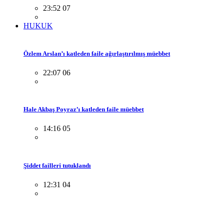
23:52 07
HUKUK
Özlem Arslan’ı katleden faile ağırlaştırılmış müebbet
22:07 06
Hale Akbaş Poyraz’ı katleden faile müebbet
14:16 05
Şiddet failleri tutuklandı
12:31 04