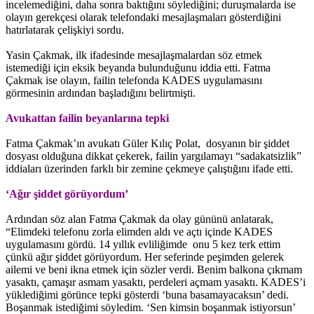
incelemediğini, daha sonra baktığını söylediğini; duruşmalarda ise
olayın gerekçesi olarak telefondaki mesajlaşmaları gösterdiğini
hatırlatarak çelişkiyi sordu.
Yasin Çakmak, ilk ifadesinde mesajlaşmalardan söz etmek
istemediği için eksik beyanda bulunduğunu iddia etti. Fatma
Çakmak ise olayın, failin telefonda KADES uygulamasını
görmesinin ardından başladığını belirtmişti.
Avukattan failin beyanlarına tepki
Fatma Çakmak’ın avukatı Güler Kılıç Polat, dosyanın bir şiddet
dosyası olduğuna dikkat çekerek, failin yargılamayı “sadakatsizlik”
iddiaları üzerinden farklı bir zemine çekmeye çalıştığını ifade etti.
‘Ağır şiddet görüyordum’
Ardından söz alan Fatma Çakmak da olay gününü anlatarak,
“Elimdeki telefonu zorla elimden aldı ve açtı içinde KADES
uygulamasını gördü. 14 yıllık evliliğimde onu 5 kez terk ettim
çünkü ağır şiddet görüyordum. Her seferinde peşimden gelerek
ailemi ve beni ikna etmek için sözler verdi. Benim balkona çıkmam
yasaktı, çamaşır asmam yasaktı, perdeleri açmam yasaktı. KADES’i
yüklediğimi görünce tepki gösterdi ‘buna basamayacaksın’ dedi.
Boşanmak istediğimi söyledim. ‘Sen kimsin boşanmak istiyorsun’