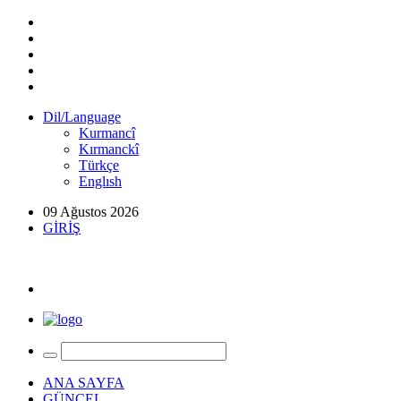
Dil/Language
Kurmancî
Kırmanckî
Türkçe
Englısh
09 Ağustos 2026
GİRİŞ
ANA SAYFA
GÜNCEL