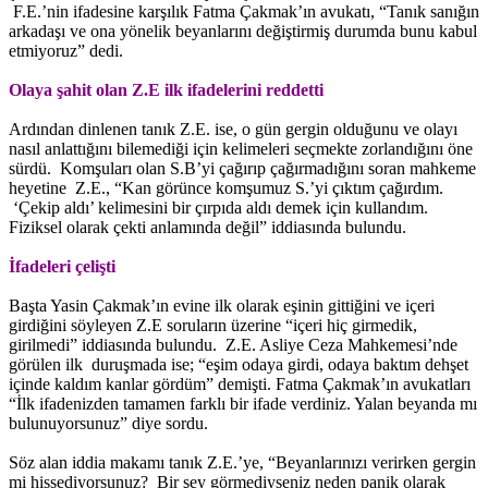
F.E.’nin ifadesine karşılık Fatma Çakmak’ın avukatı, “Tanık sanığın
arkadaşı ve ona yönelik beyanlarını değiştirmiş durumda bunu kabul
etmiyoruz” dedi.
Olaya şahit olan Z.E ilk ifadelerini reddetti
Ardından dinlenen tanık Z.E. ise, o gün gergin olduğunu ve olayı
nasıl anlattığını bilemediği için kelimeleri seçmekte zorlandığını öne
sürdü. Komşuları olan S.B’yi çağırıp çağırmadığını soran mahkeme
heyetine Z.E., “Kan görünce komşumuz S.’yi çıktım çağırdım.
‘Çekip aldı’ kelimesini bir çırpıda aldı demek için kullandım.
Fiziksel olarak çekti anlamında değil” iddiasında bulundu.
İfadeleri çelişti
Başta Yasin Çakmak’ın evine ilk olarak eşinin gittiğini ve içeri
girdiğini söyleyen Z.E soruların üzerine “içeri hiç girmedik,
girilmedi” iddiasında bulundu. Z.E. Asliye Ceza Mahkemesi’nde
görülen ilk duruşmada ise; “eşim odaya girdi, odaya baktım dehşet
içinde kaldım kanlar gördüm” demişti. Fatma Çakmak’ın avukatları
“İlk ifadenizden tamamen farklı bir ifade verdiniz. Yalan beyanda mı
bulunuyorsunuz” diye sordu.
Söz alan iddia makamı tanık Z.E.’ye, “Beyanlarınızı verirken gergin
mi hissediyorsunuz? Bir şey görmediyseniz neden panik olarak