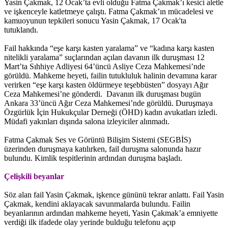
Yasin Çakmak, 12 Ocak’ta evli olduğu Fatma Çakmak’ı kesici aletle
ve işkenceyle katletmeye çalıştı. Fatma Çakmak’ın mücadelesi ve
kamuoyunun tepkileri sonucu Yasin Çakmak, 17 Ocak'ta
tutuklandı.
Fail hakkında “eşe karşı kasten yaralama” ve “kadına karşı kasten
nitelikli yaralama” suçlarından açılan davanın ilk duruşması 12
Mart’ta Sıhhiye Adliyesi 64’üncü Asliye Ceza Mahkemesi’nde
görüldü. Mahkeme heyeti, failin tutukluluk halinin devamına karar
verirken “eşe karşı kasten öldürmeye teşebbüsten” dosyayı Ağır
Ceza Mahkemesi’ne gönderdi. Davanın ilk duruşması bugün
Ankara 33’üncü Ağır Ceza Mahkemesi’nde görüldü. Duruşmaya
Özgürlük İçin Hukukçular Derneği (ÖHD) kadın avukatları izledi.
Müdafi yakınları dışında salona izleyiciler alınmadı.
Fatma Çakmak Ses ve Görüntü Bilişim Sistemi (SEGBİS)
üzerinden duruşmaya katılırken, fail duruşma salonunda hazır
bulundu. Kimlik tespitlerinin ardından duruşma başladı.
Çelişkili beyanlar
Söz alan fail Yasin Çakmak, işkence gününü tekrar anlattı. Fail Yasin
Çakmak, kendini aklayacak savunmalarda bulundu. Failin
beyanlarının ardından mahkeme heyeti, Yasin Çakmak’a emniyette
verdiği ilk ifadede olay yerinde bulduğu telefonu açıp