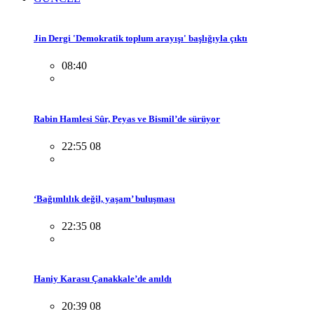
Jin Dergi 'Demokratik toplum arayışı' başlığıyla çıktı
08:40
Rabin Hamlesi Sûr, Peyas ve Bismil’de sürüyor
22:55 08
‘Bağımlılık değil, yaşam’ buluşması
22:35 08
Haniy Karasu Çanakkale’de anıldı
20:39 08