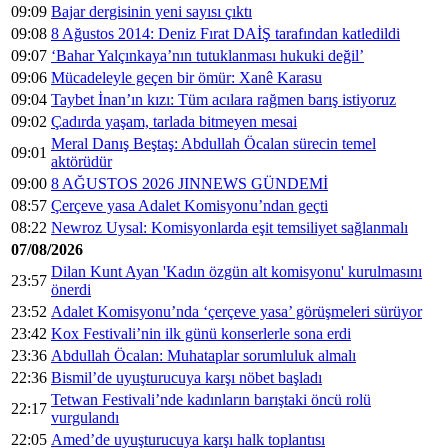
09:09
Bajar dergisinin yeni sayısı çıktı
09:08
8 Ağustos 2014: Deniz Fırat DAİŞ tarafından katledildi
09:07
‘Bahar Yalçınkaya’nın tutuklanması hukuki değil’
09:06
Mücadeleyle geçen bir ömür: Xanê Karasu
09:04
Taybet İnan’ın kızı: Tüm acılara rağmen barış istiyoruz
09:02
Çadırda yaşam, tarlada bitmeyen mesai
Meral Danış Beştaş: Abdullah Öcalan sürecin temel
09:01
aktörüdür
09:00
8 AĞUSTOS 2026 JINNEWS GÜNDEMİ
08:57
Çerçeve yasa Adalet Komisyonu’ndan geçti
08:22
Newroz Uysal: Komisyonlarda eşit temsiliyet sağlanmalı
07/08/2026
Dilan Kunt Ayan 'Kadın özgün alt komisyonu' kurulmasını
23:57
önerdi
23:52
Adalet Komisyonu’nda ‘çerçeve yasa’ görüşmeleri sürüyor
23:42
Kox Festivali’nin ilk günü konserlerle sona erdi
23:36
Abdullah Öcalan: Muhataplar sorumluluk almalı
22:36
Bismil’de uyuşturucuya karşı nöbet başladı
Tetwan Festivali’nde kadınların barıştaki öncü rolü
22:17
vurgulandı
22:05
Amed’de uyuşturucuya karşı halk toplantısı