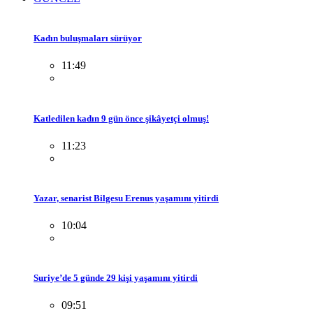
Kadın buluşmaları sürüyor
11:49
Katledilen kadın 9 gün önce şikâyetçi olmuş!
11:23
Yazar, senarist Bilgesu Erenus yaşamını yitirdi
10:04
Suriye’de 5 günde 29 kişi yaşamını yitirdi
09:51