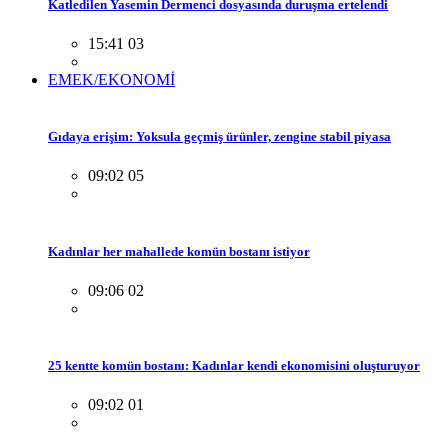
Katledilen Yasemin Dermenci dosyasında duruşma ertelendi
15:41 03
EMEK/EKONOMİ
Gıdaya erişim: Yoksula geçmiş ürünler, zengine stabil piyasa
09:02 05
Kadınlar her mahallede komün bostanı istiyor
09:06 02
25 kentte komün bostanı: Kadınlar kendi ekonomisini oluşturuyor
09:02 01