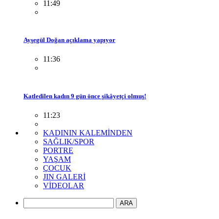
11:49
Ayşegül Doğan açıklama yapıyor
11:36
Katledilen kadın 9 gün önce şikâyetçi olmuş!
11:23
KADININ KALEMİNDEN
SAĞLIK/SPOR
PORTRE
YAŞAM
ÇOCUK
JIN GALERİ
VİDEOLAR
ARA