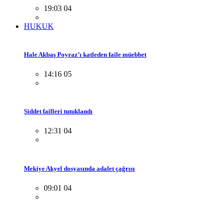
19:03 04
HUKUK
Hale Akbaş Poyraz’ı katleden faile müebbet
14:16 05
Şiddet failleri tutuklandı
12:31 04
Mekiye Akyel dosyasında adalet çağrısı
09:01 04