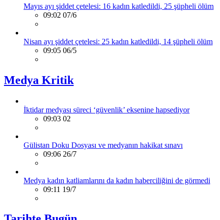
Mayıs ayı şiddet çetelesi: 16 kadın katledildi, 25 şüpheli ölüm
09:02 07/6
Nisan ayı şiddet çetelesi: 25 kadın katledildi, 14 şüpheli ölüm
09:05 06/5
Medya Kritik
İktidar medyası süreci ‘güvenlik’ eksenine hapsediyor
09:03 02
Gülistan Doku Dosyası ve medyanın hakikat sınavı
09:06 26/7
Medya kadın katliamlarını da kadın haberciliğini de görmedi
09:11 19/7
Tarihte Bugün