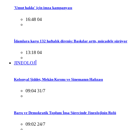
'Umut hakkı' için imza kampanyası
16:48 04
İdamlara karşı 132 haftalık direniş: Baskılar arttı, mücadele sürüyor
13:18 04
JINEOLOJÎ
Kolonyal Şiddet, Mekân Kırımı ve Sinemanın Hafızası
09:04 31/7
Barış ve Demokratik Toplum İnşa Sürecinde Jineolojînin Rolü
09:02 24/7