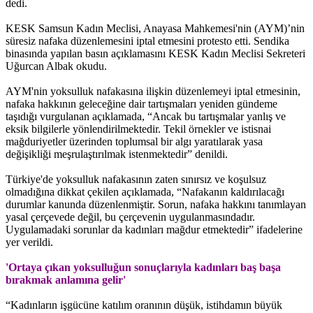
dedi.
KESK Samsun Kadın Meclisi, Anayasa Mahkemesi'nin (AYM)’nin
süresiz nafaka düzenlemesini iptal etmesini protesto etti. Sendika
binasında yapılan basın açıklamasını KESK Kadın Meclisi Sekreteri
Uğurcan Albak okudu.
AYM'nin yoksulluk nafakasına ilişkin düzenlemeyi iptal etmesinin,
nafaka hakkının geleceğine dair tartışmaları yeniden gündeme
taşıdığı vurgulanan açıklamada, “Ancak bu tartışmalar yanlış ve
eksik bilgilerle yönlendirilmektedir. Tekil örnekler ve istisnai
mağduriyetler üzerinden toplumsal bir algı yaratılarak yasa
değişikliği meşrulaştırılmak istenmektedir” denildi.
Türkiye'de yoksulluk nafakasının zaten sınırsız ve koşulsuz
olmadığına dikkat çekilen açıklamada, “Nafakanın kaldırılacağı
durumlar kanunda düzenlenmiştir. Sorun, nafaka hakkını tanımlayan
yasal çerçevede değil, bu çerçevenin uygulanmasındadır.
Uygulamadaki sorunlar da kadınları mağdur etmektedir” ifadelerine
yer verildi.
'Ortaya çıkan yoksulluğun sonuçlarıyla kadınları baş başa
bırakmak anlamına gelir'
“Kadınların işgücüne katılım oranının düşük, istihdamın büyük