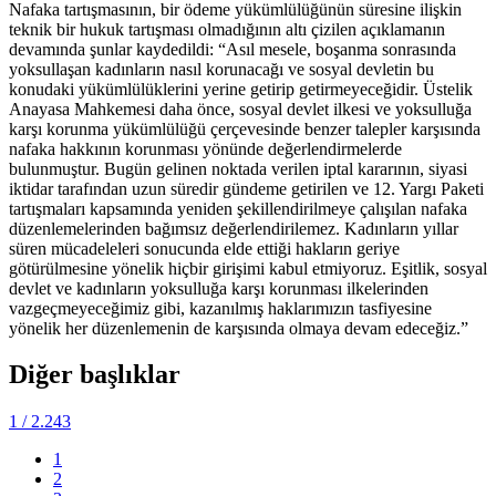
Nafaka tartışmasının, bir ödeme yükümlülüğünün süresine ilişkin
teknik bir hukuk tartışması olmadığının altı çizilen açıklamanın
devamında şunlar kaydedildi: “Asıl mesele, boşanma sonrasında
yoksullaşan kadınların nasıl korunacağı ve sosyal devletin bu
konudaki yükümlülüklerini yerine getirip getirmeyeceğidir. Üstelik
Anayasa Mahkemesi daha önce, sosyal devlet ilkesi ve yoksulluğa
karşı korunma yükümlülüğü çerçevesinde benzer talepler karşısında
nafaka hakkının korunması yönünde değerlendirmelerde
bulunmuştur. Bugün gelinen noktada verilen iptal kararının, siyasi
iktidar tarafından uzun süredir gündeme getirilen ve 12. Yargı Paketi
tartışmaları kapsamında yeniden şekillendirilmeye çalışılan nafaka
düzenlemelerinden bağımsız değerlendirilemez. Kadınların yıllar
süren mücadeleleri sonucunda elde ettiği hakların geriye
götürülmesine yönelik hiçbir girişimi kabul etmiyoruz. Eşitlik, sosyal
devlet ve kadınların yoksulluğa karşı korunması ilkelerinden
vazgeçmeyeceğimiz gibi, kazanılmış haklarımızın tasfiyesine
yönelik her düzenlemenin de karşısında olmaya devam edeceğiz.”
Diğer başlıklar
1
/ 2.243
1
2