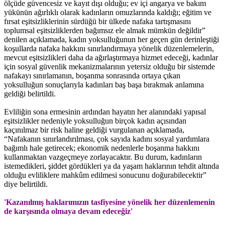
ölçüde güvencesiz ve kayıt dışı olduğu; ev içi angarya ve bakım
yükünün ağırlıklı olarak kadınların omuzlarında kaldığı; eğitim ve
fırsat eşitsizliklerinin sürdüğü bir ülkede nafaka tartışmasını
toplumsal eşitsizliklerden bağımsız ele almak mümkün değildir”
denilen açıklamada, kadın yoksulluğunun her geçen gün derinleştiği
koşullarda nafaka hakkını sınırlandırmaya yönelik düzenlemelerin,
mevcut eşitsizlikleri daha da ağırlaştırmaya hizmet edeceği, kadınlar
için sosyal güvenlik mekanizmalarının yetersiz olduğu bir sistemde
nafakayı sınırlamanın, boşanma sonrasında ortaya çıkan
yoksulluğun sonuçlarıyla kadınları baş başa bırakmak anlamına
geldiği belirtildi.
Evliliğin sona ermesinin ardından hayatın her alanındaki yapısal
eşitsizlikler nedeniyle yoksulluğun birçok kadın açısından
kaçınılmaz bir risk haline geldiği vurgulanan açıklamada,
“Nafakanın sınırlandırılması, çok sayıda kadını sosyal yardımlara
bağımlı hale getirecek; ekonomik nedenlerle boşanma hakkını
kullanmaktan vazgeçmeye zorlayacaktır. Bu durum, kadınların
istemedikleri, şiddet gördükleri ya da yaşam haklarının tehdit altında
olduğu evliliklere mahkûm edilmesi sonucunu doğurabilecektir”
diye belirtildi.
'Kazanılmış haklarımızın tasfiyesine yönelik her düzenlemenin
de karşısında olmaya devam edeceğiz'