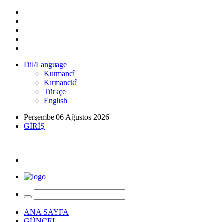
Dil/Language
Kurmancî
Kırmanckî
Türkçe
Englısh
Perşembe 06 Ağustos 2026
GİRİŞ
ANA SAYFA
GÜNCEL