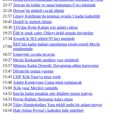
22:37
Tetwan’da kültür ve sanat buluşması 6’ncı gününde
22:26
Hewag’da şüpheli çocuk ölümü
21:57
Güney Kürdistan’da temmuz ayında 5 kadın katledildi
19:45
Heskîf’te şüpheli ölümü
19:30
TJA’dan Rojin Kabaiş için adalet çağrısı
19:25
Êlih’te ortak çağrı: Öfkeyi değil umudu büyütelim
17:34
Xwarik’te JES nöbeti 95’inci gününde
İHD’nin kadın hakları raporlarına erişim engeli Meclis
17:06
gündeminde
16:57
Emniyette çocuğa tecavüz
16:27
Meclis Başkanlığı partilere yazı gönderdi
15:57
Mimoza Kadın Derneği: Dayanışma ağları kuruyoruz
15:47
Dêrsim'de orman yangını
15:43
CHP 'Kök Yasa'ya imza verdi
15:40
Adalet Komisyonu Cuma günü toplanacak
15:00
'Kök yasa' Meclis'e sunuldu
14:52
İran'da kadın tutsaklar ağır ihlallere maruz kalıyor
14:33
Pervin Buldan: Barışımız kalıcı olsun
14:20
Tülay Hamitoğulları: Yasa teklifi tarihi bir anlam taşıyor
14:16
Hale Akbaş Poyraz’ı katleden faile müebbet