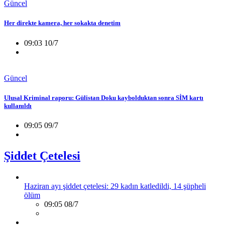
Güncel
Her direkte kamera, her sokakta denetim
09:03 10/7
Güncel
Ulusal Kriminal raporu: Gülistan Doku kaybolduktan sonra SİM kartı
kullanıldı
09:05 09/7
Şiddet Çetelesi
Haziran ayı şiddet çetelesi: 29 kadın katledildi, 14 şüpheli
ölüm
09:05 08/7