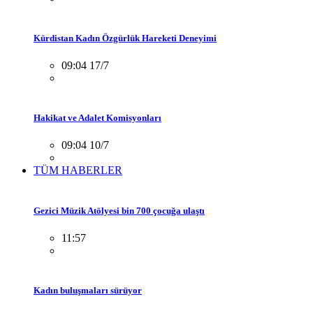
Kürdistan Kadın Özgürlük Hareketi Deneyimi
09:04 17/7
Hakikat ve Adalet Komisyonları
09:04 10/7
TÜM HABERLER
Gezici Müzik Atölyesi bin 700 çocuğa ulaştı
11:57
Kadın buluşmaları sürüyor