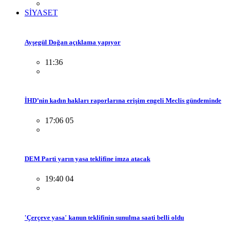
SİYASET
Ayşegül Doğan açıklama yapıyor
11:36
İHD’nin kadın hakları raporlarına erişim engeli Meclis gündeminde
17:06 05
DEM Parti yarın yasa teklifine imza atacak
19:40 04
'Çerçeve yasa' kanun teklifinin sunulma saati belli oldu