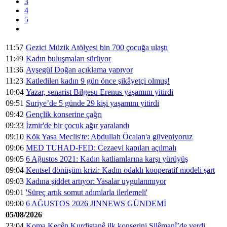
3
4
5
11:57
Gezici Müzik Atölyesi bin 700 çocuğa ulaştı
11:49
Kadın buluşmaları sürüyor
11:36
Ayşegül Doğan açıklama yapıyor
11:23
Katledilen kadın 9 gün önce şikâyetçi olmuş!
10:04
Yazar, senarist Bilgesu Erenus yaşamını yitirdi
09:51
Suriye’de 5 günde 29 kişi yaşamını yitirdi
09:42
Gençlik konserine çağrı
09:33
İzmir'de bir çocuk ağır yaralandı
09:10
Kök Yasa Meclis'te: Abdullah Öcalan'a güveniyoruz
09:06
MED TUHAD-FED: Cezaevi kapıları açılmalı
09:05
6 Ağustos 2021: Kadın katliamlarına karşı yürüyüş
09:04
Kentsel dönüşüm krizi: Kadın odaklı kooperatif modeli şart
09:03
Kadına şiddet artıyor: Yasalar uygulanmıyor
09:01
'Süreç artık somut adımlarla ilerlemeli'
09:00
6 AĞUSTOS 2026 JINNEWS GÜNDEMİ
05/08/2026
23:04
Koma Keçên Kurdistanê ilk konserini Silêmanî’de verdi