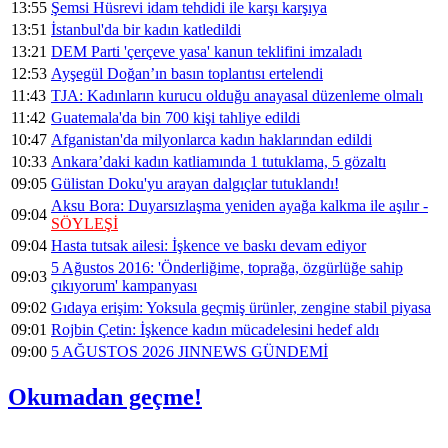
13:55
Şemsi Hüsrevi idam tehdidi ile karşı karşıya
13:51
İstanbul'da bir kadın katledildi
13:21
DEM Parti 'çerçeve yasa' kanun teklifini imzaladı
12:53
Ayşegül Doğan’ın basın toplantısı ertelendi
11:43
TJA: Kadınların kurucu olduğu anayasal düzenleme olmalı
11:42
Guatemala'da bin 700 kişi tahliye edildi
10:47
Afganistan'da milyonlarca kadın haklarından edildi
10:33
Ankara’daki kadın katliamında 1 tutuklama, 5 gözaltı
09:05
Gülistan Doku'yu arayan dalgıçlar tutuklandı!
Aksu Bora: Duyarsızlaşma yeniden ayağa kalkma ile aşılır -
09:04
SÖYLEŞİ
09:04
Hasta tutsak ailesi: İşkence ve baskı devam ediyor
5 Ağustos 2016: 'Önderliğime, toprağa, özgürlüğe sahip
09:03
çıkıyorum' kampanyası
09:02
Gıdaya erişim: Yoksula geçmiş ürünler, zengine stabil piyasa
09:01
Rojbin Çetin: İşkence kadın mücadelesini hedef aldı
09:00
5 AĞUSTOS 2026 JINNEWS GÜNDEMİ
Okumadan geçme!