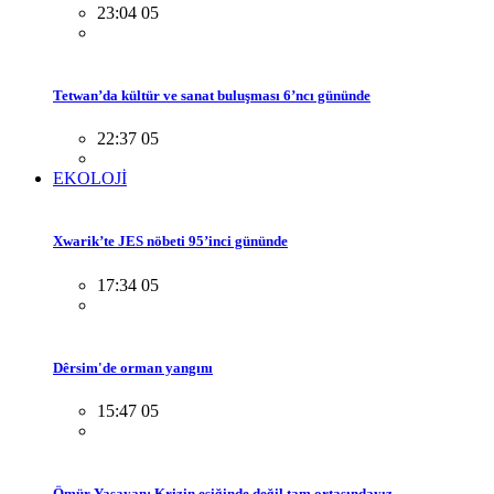
23:04 05
Tetwan’da kültür ve sanat buluşması 6’ncı gününde
22:37 05
EKOLOJİ
Xwarik’te JES nöbeti 95’inci gününde
17:34 05
Dêrsim'de orman yangını
15:47 05
Ömür Yaşayan: Krizin eşiğinde değil tam ortasındayız