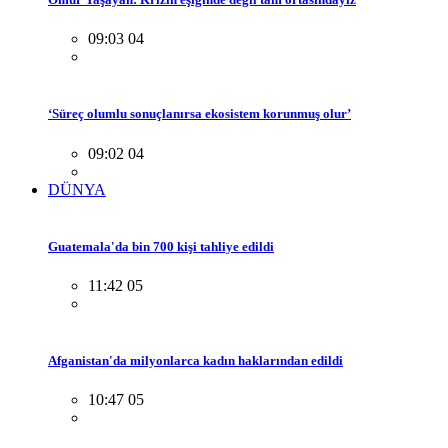
09:03 04
‘Süreç olumlu sonuçlanırsa ekosistem korunmuş olur’
09:02 04
DÜNYA
Guatemala'da bin 700 kişi tahliye edildi
11:42 05
Afganistan'da milyonlarca kadın haklarından edildi
10:47 05