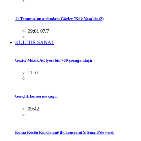
11 Temmuz'un ardından: Gözler 'Kök Yasa'da (2)
09:01 07/7
KÜLTÜR SANAT
Gezici Müzik Atölyesi bin 700 çocuğa ulaştı
11:57
Gençlik konserine çağrı
09:42
Koma Keçên Kurdistanê ilk konserini Silêmanî’de verdi