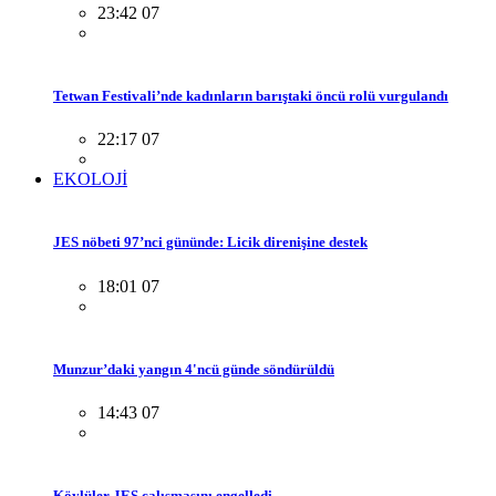
23:42 07
Tetwan Festivali’nde kadınların barıştaki öncü rolü vurgulandı
22:17 07
EKOLOJİ
JES nöbeti 97’nci gününde: Licik direnişine destek
18:01 07
Munzur’daki yangın 4'ncü günde söndürüldü
14:43 07
Köylüler JES çalışmasını engelledi