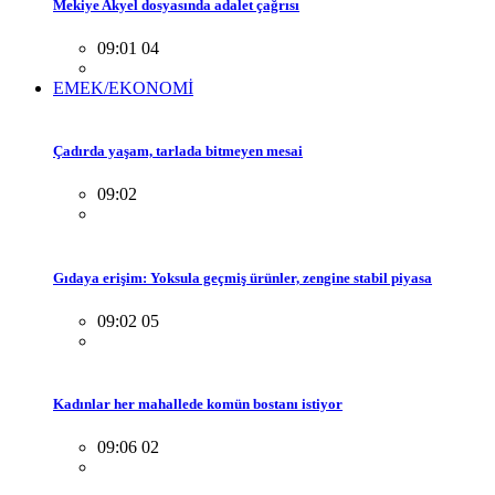
Mekiye Akyel dosyasında adalet çağrısı
09:01 04
EMEK/EKONOMİ
Çadırda yaşam, tarlada bitmeyen mesai
09:02
Gıdaya erişim: Yoksula geçmiş ürünler, zengine stabil piyasa
09:02 05
Kadınlar her mahallede komün bostanı istiyor
09:06 02