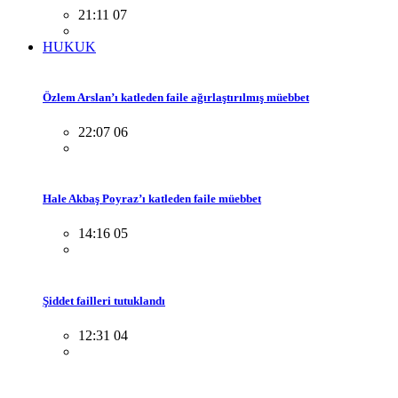
21:11 07
HUKUK
Özlem Arslan’ı katleden faile ağırlaştırılmış müebbet
22:07 06
Hale Akbaş Poyraz’ı katleden faile müebbet
14:16 05
Şiddet failleri tutuklandı
12:31 04