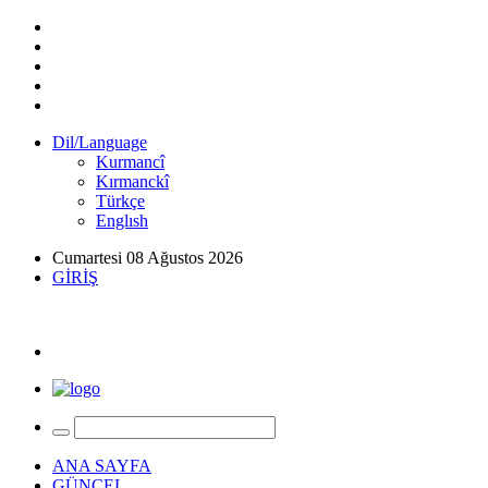
Dil/Language
Kurmancî
Kırmanckî
Türkçe
Englısh
Cumartesi 08 Ağustos 2026
GİRİŞ
ANA SAYFA
GÜNCEL