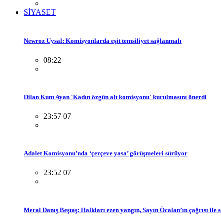
SİYASET
Newroz Uysal: Komisyonlarda eşit temsiliyet sağlanmalı
08:22
Dilan Kunt Ayan 'Kadın özgün alt komisyonu' kurulmasını önerdi
23:57 07
Adalet Komisyonu’nda ‘çerçeve yasa’ görüşmeleri sürüyor
23:52 07
Meral Danış Beştaş: Halkları ezen yangın, Sayın Öcalan’ın çağrısı ile 