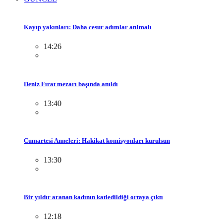
Kayıp yakınları: Daha cesur adımlar atılmalı
14:26
Deniz Fırat mezarı başında anıldı
13:40
Cumartesi Anneleri: Hakikat komisyonları kurulsun
13:30
Bir yıldır aranan kadının katledildiği ortaya çıktı
12:18