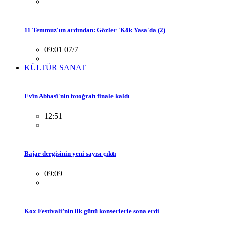
11 Temmuz'un ardından: Gözler 'Kök Yasa'da (2)
09:01 07/7
KÜLTÜR SANAT
Evîn Abbasî'nin fotoğrafı finale kaldı
12:51
Bajar dergisinin yeni sayısı çıktı
09:09
Kox Festivali’nin ilk günü konserlerle sona erdi