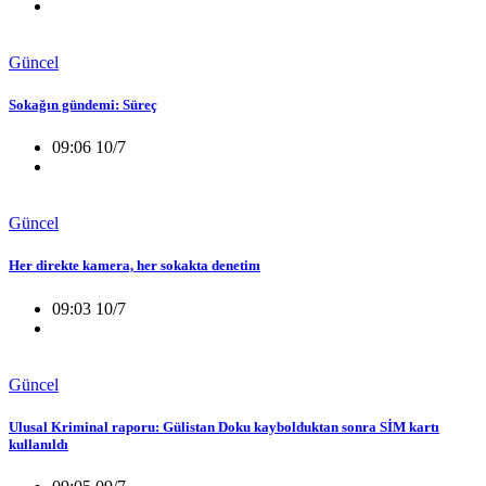
Güncel
Sokağın gündemi: Süreç
09:06 10/7
Güncel
Her direkte kamera, her sokakta denetim
09:03 10/7
Güncel
Ulusal Kriminal raporu: Gülistan Doku kaybolduktan sonra SİM kartı
kullanıldı