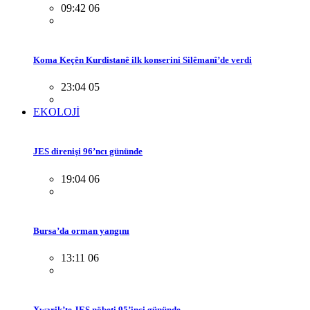
09:42 06
Koma Keçên Kurdistanê ilk konserini Silêmanî’de verdi
23:04 05
EKOLOJİ
JES direnişi 96’ncı gününde
19:04 06
Bursa’da orman yangını
13:11 06
Xwarik’te JES nöbeti 95’inci gününde