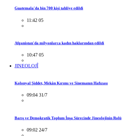
Guatemala'da bin 700 kişi tahliye edildi
11:42 05
Afganistan'da milyonlarca kadın haklarından edildi
10:47 05
JINEOLOJÎ
Kolonyal Şiddet, Mekân Kırımı ve Sinemanın Hafızası
09:04 31/7
Barış ve Demokratik Toplum İnşa Sürecinde Jineolojînin Rolü
09:02 24/7