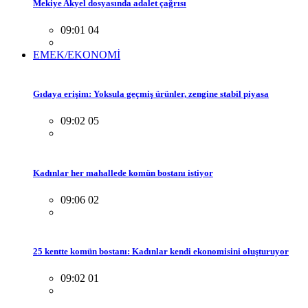
Mekiye Akyel dosyasında adalet çağrısı
09:01 04
EMEK/EKONOMİ
Gıdaya erişim: Yoksula geçmiş ürünler, zengine stabil piyasa
09:02 05
Kadınlar her mahallede komün bostanı istiyor
09:06 02
25 kentte komün bostanı: Kadınlar kendi ekonomisini oluşturuyor
09:02 01