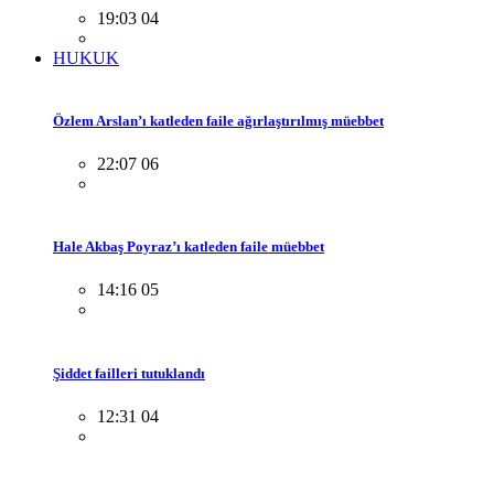
19:03 04
HUKUK
Özlem Arslan’ı katleden faile ağırlaştırılmış müebbet
22:07 06
Hale Akbaş Poyraz’ı katleden faile müebbet
14:16 05
Şiddet failleri tutuklandı
12:31 04