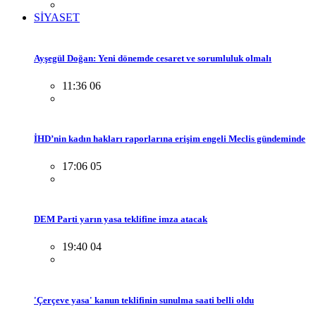
SİYASET
Ayşegül Doğan: Yeni dönemde cesaret ve sorumluluk olmalı
11:36 06
İHD’nin kadın hakları raporlarına erişim engeli Meclis gündeminde
17:06 05
DEM Parti yarın yasa teklifine imza atacak
19:40 04
'Çerçeve yasa' kanun teklifinin sunulma saati belli oldu