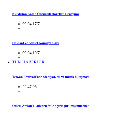
Kürdistan Kadın Özgürlük Hareketi Deneyimi
09:04 17/7
Hakikat ve Adalet Komisyonları
09:04 10/7
TÜM HABERLER
Tetwan Festivali’nde edebiyat, dil ve müzik buluşması
22:47 06
Özlem Arslan’ı katleden faile ağırlaştırılmış müebbet