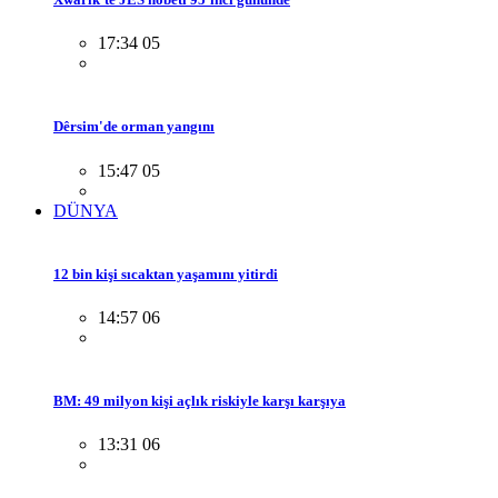
17:34 05
Dêrsim'de orman yangını
15:47 05
DÜNYA
12 bin kişi sıcaktan yaşamını yitirdi
14:57 06
BM: 49 milyon kişi açlık riskiyle karşı karşıya
13:31 06