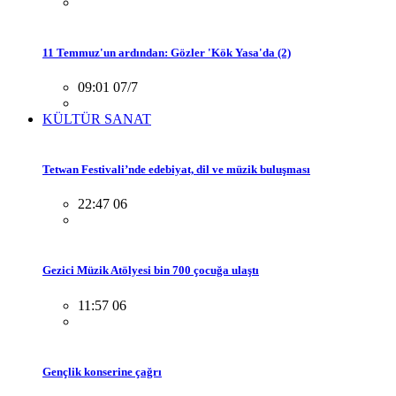
11 Temmuz'un ardından: Gözler 'Kök Yasa'da (2)
09:01 07/7
KÜLTÜR SANAT
Tetwan Festivali’nde edebiyat, dil ve müzik buluşması
22:47 06
Gezici Müzik Atölyesi bin 700 çocuğa ulaştı
11:57 06
Gençlik konserine çağrı