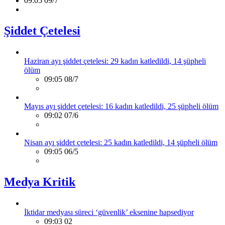
09:05 09/7
Şiddet Çetelesi
Haziran ayı şiddet çetelesi: 29 kadın katledildi, 14 şüpheli
ölüm
09:05 08/7
Mayıs ayı şiddet çetelesi: 16 kadın katledildi, 25 şüpheli ölüm
09:02 07/6
Nisan ayı şiddet çetelesi: 25 kadın katledildi, 14 şüpheli ölüm
09:05 06/5
Medya Kritik
İktidar medyası süreci ‘güvenlik’ eksenine hapsediyor
09:03 02