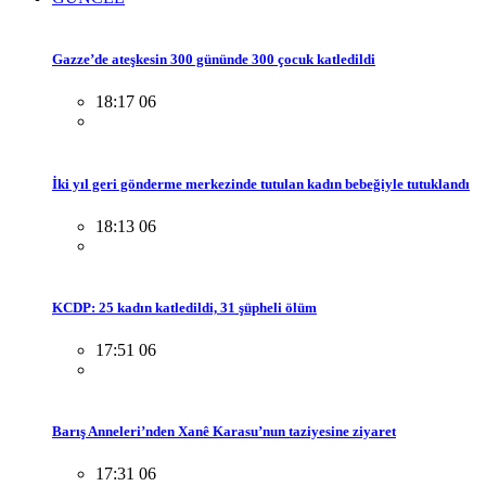
Gazze’de ateşkesin 300 gününde 300 çocuk katledildi
18:17 06
İki yıl geri gönderme merkezinde tutulan kadın bebeğiyle tutuklandı
18:13 06
KCDP: 25 kadın katledildi, 31 şüpheli ölüm
17:51 06
Barış Anneleri’nden Xanê Karasu’nun taziyesine ziyaret
17:31 06