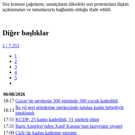
Söz konusu çağrıların, sanatçıların ülkedeki son protestolara ilişkin
açıklamaları ve tutumlarıyla bağlantılı olduğu ifade edildi.
Diğer başlıklar
1
/ 7.353
1
2
3
4
5
06/08/2026
18:17
Gazze’de ateşkesin 300 gününde 300 çocuk katledildi
İki yıl geri gönderme merkezinde tutulan kadın bebeğiyle
18:13
tutuklandı
17:51
KCDP: 25 kadın katledildi, 31 şüpheli ölüm
17:31
Barış Anneleri’nden Xanê Karasu’nun taziyesine ziyaret
17:09
Cizîr’de kadını katletme girişimi