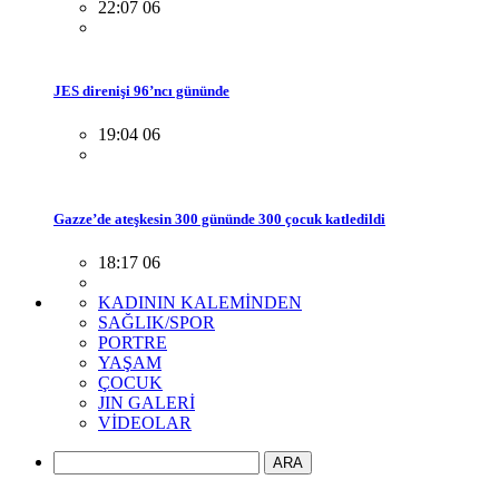
22:07 06
JES direnişi 96’ncı gününde
19:04 06
Gazze’de ateşkesin 300 gününde 300 çocuk katledildi
18:17 06
KADININ KALEMİNDEN
SAĞLIK/SPOR
PORTRE
YAŞAM
ÇOCUK
JIN GALERİ
VİDEOLAR
ARA