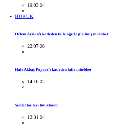
19:03 04
HUKUK
Özlem Arslan’ı katleden faile ağırlaştırılmış müebbet
22:07 06
Hale Akbaş Poyraz’ı katleden faile müebbet
14:16 05
Şiddet failleri tutuklandı
12:31 04