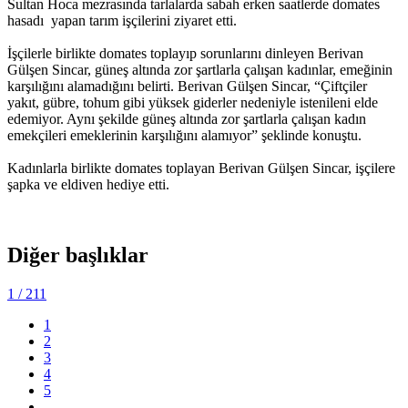
Sultan Hoca mezrasında tarlalarda sabah erken saatlerde domates
hasadı yapan tarım işçilerini ziyaret etti.
İşçilerle birlikte domates toplayıp sorunlarını dinleyen Berivan
Gülşen Sincar, güneş altında zor şartlarla çalışan kadınlar, emeğinin
karşılığını alamadığını belirti. Berivan Gülşen Sincar, “Çiftçiler
yakıt, gübre, tohum gibi yüksek giderler nedeniyle istenileni elde
edemiyor. Aynı şekilde güneş altında zor şartlarla çalışan kadın
emekçileri emeklerinin karşılığını alamıyor” şeklinde konuştu.
Kadınlarla birlikte domates toplayan Berivan Gülşen Sincar, işçilere
şapka ve eldiven hediye etti.
Diğer başlıklar
1
/ 211
1
2
3
4
5