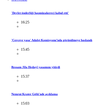
'Devlet önderliği başmüzakereci kabul etti'
16:25
'Çerçeve yasa' Adalet Komisyonu’nda görüşülmeye başlandı
15:45
Ressam Jîla Hedayî yaşamını yitirdi
15:37
Nemrut Krater Gölü'nde açıklama
15:03