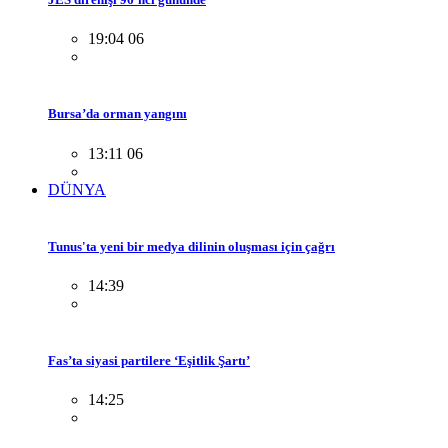
19:04 06
Bursa’da orman yangını
13:11 06
DÜNYA
Tunus'ta yeni bir medya dilinin oluşması için çağrı
14:39
Fas’ta siyasi partilere ‘Eşitlik Şartı’
14:25