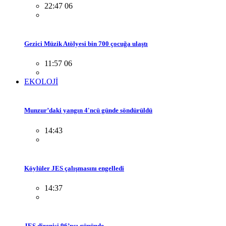
22:47 06
Gezici Müzik Atölyesi bin 700 çocuğa ulaştı
11:57 06
EKOLOJİ
Munzur’daki yangın 4'ncü günde söndürüldü
14:43
Köylüler JES çalışmasını engelledi
14:37
JES direnişi 96’ncı gününde