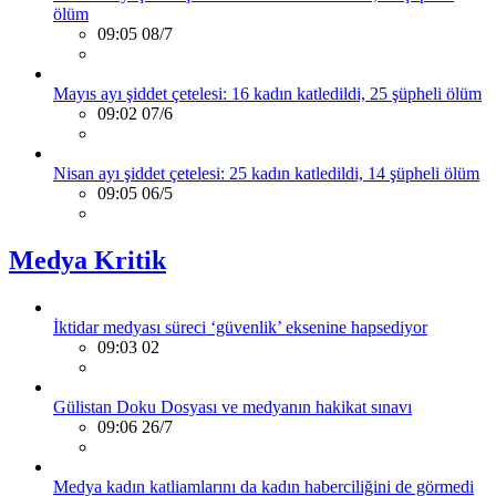
ölüm
09:05 08/7
Mayıs ayı şiddet çetelesi: 16 kadın katledildi, 25 şüpheli ölüm
09:02 07/6
Nisan ayı şiddet çetelesi: 25 kadın katledildi, 14 şüpheli ölüm
09:05 06/5
Medya Kritik
İktidar medyası süreci ‘güvenlik’ eksenine hapsediyor
09:03 02
Gülistan Doku Dosyası ve medyanın hakikat sınavı
09:06 26/7
Medya kadın katliamlarını da kadın haberciliğini de görmedi