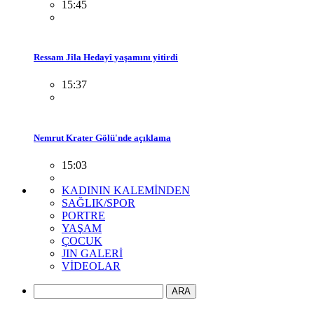
15:45
Ressam Jîla Hedayî yaşamını yitirdi
15:37
Nemrut Krater Gölü'nde açıklama
15:03
KADININ KALEMİNDEN
SAĞLIK/SPOR
PORTRE
YAŞAM
ÇOCUK
JIN GALERİ
VİDEOLAR
ARA