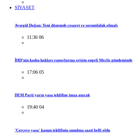
SİYASET
Ayşegül Doğan: Yeni dönemde cesaret ve sorumluluk olmalı
11:36 06
İHD’nin kadın hakları raporlarına erişim engeli Meclis gündeminde
17:06 05
DEM Parti yarın yasa teklifine imza atacak
19:40 04
'Çerçeve yasa' kanun teklifinin sunulma saati belli oldu