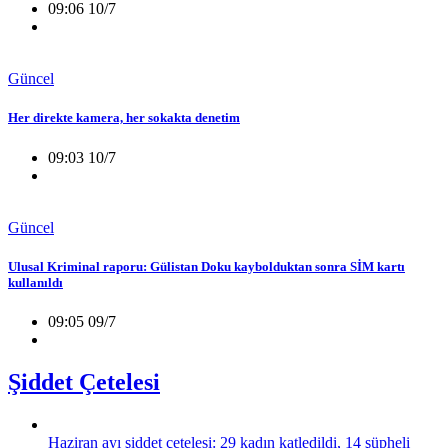
09:06 10/7
Güncel
Her direkte kamera, her sokakta denetim
09:03 10/7
Güncel
Ulusal Kriminal raporu: Gülistan Doku kaybolduktan sonra SİM kartı
kullanıldı
09:05 09/7
Şiddet Çetelesi
Haziran ayı şiddet çetelesi: 29 kadın katledildi, 14 şüpheli