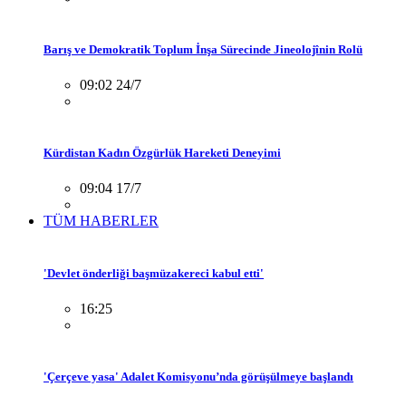
Barış ve Demokratik Toplum İnşa Sürecinde Jineolojînin Rolü
09:02 24/7
Kürdistan Kadın Özgürlük Hareketi Deneyimi
09:04 17/7
TÜM HABERLER
'Devlet önderliği başmüzakereci kabul etti'
16:25
'Çerçeve yasa' Adalet Komisyonu’nda görüşülmeye başlandı