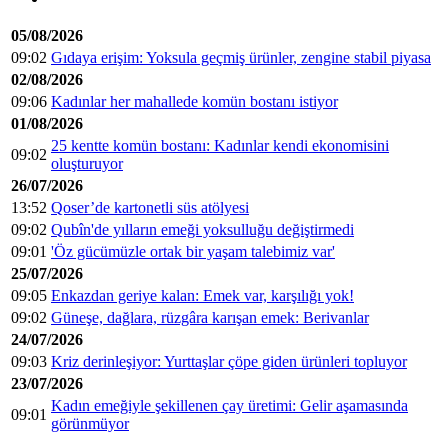
05/08/2026
09:02
Gıdaya erişim: Yoksula geçmiş ürünler, zengine stabil piyasa
02/08/2026
09:06
Kadınlar her mahallede komün bostanı istiyor
01/08/2026
25 kentte komün bostanı: Kadınlar kendi ekonomisini
09:02
oluşturuyor
26/07/2026
13:52
Qoser’de kartonetli süs atölyesi
09:02
Qubîn'de yılların emeği yoksulluğu değiştirmedi
09:01
'Öz gücümüzle ortak bir yaşam talebimiz var'
25/07/2026
09:05
Enkazdan geriye kalan: Emek var, karşılığı yok!
09:02
Güneşe, dağlara, rüzgâra karışan emek: Berivanlar
24/07/2026
09:03
Kriz derinleşiyor: Yurttaşlar çöpe giden ürünleri topluyor
23/07/2026
Kadın emeğiyle şekillenen çay üretimi: Gelir aşamasında
09:01
görünmüyor