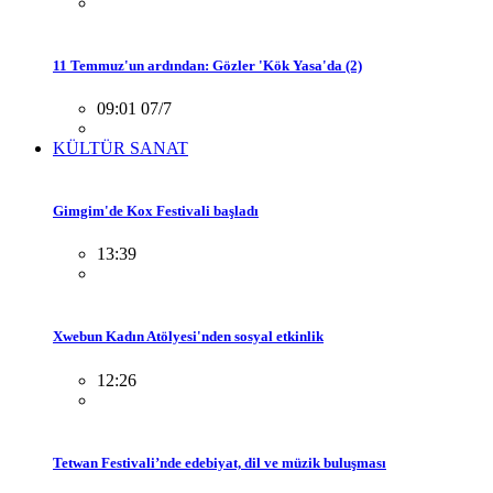
11 Temmuz'un ardından: Gözler 'Kök Yasa'da (2)
09:01 07/7
KÜLTÜR SANAT
Gimgim'de Kox Festivali başladı
13:39
Xwebun Kadın Atölyesi'nden sosyal etkinlik
12:26
Tetwan Festivali’nde edebiyat, dil ve müzik buluşması