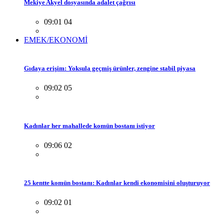
Mekiye Akyel dosyasında adalet çağrısı
09:01 04
EMEK/EKONOMİ
Gıdaya erişim: Yoksula geçmiş ürünler, zengine stabil piyasa
09:02 05
Kadınlar her mahallede komün bostanı istiyor
09:06 02
25 kentte komün bostanı: Kadınlar kendi ekonomisini oluşturuyor
09:02 01