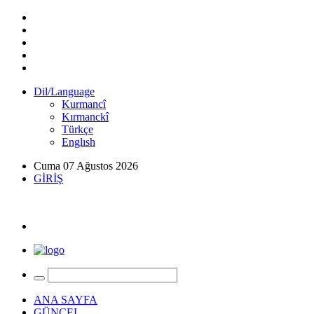
Dil/Language
Kurmancî
Kırmanckî
Türkçe
Englısh
Cuma 07 Ağustos 2026
GİRİŞ
ANA SAYFA
GÜNCEL