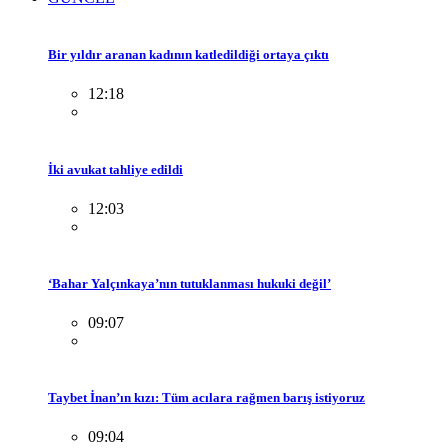
Bir yıldır aranan kadının katledildiği ortaya çıktı
12:18
İki avukat tahliye edildi
12:03
‘Bahar Yalçınkaya’nın tutuklanması hukuki değil’
09:07
Taybet İnan’ın kızı: Tüm acılara rağmen barış istiyoruz
09:04