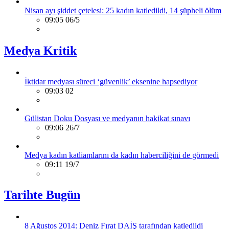
Nisan ayı şiddet çetelesi: 25 kadın katledildi, 14 şüpheli ölüm
09:05 06/5
Medya Kritik
İktidar medyası süreci ‘güvenlik’ eksenine hapsediyor
09:03 02
Gülistan Doku Dosyası ve medyanın hakikat sınavı
09:06 26/7
Medya kadın katliamlarını da kadın haberciliğini de görmedi
09:11 19/7
Tarihte Bugün
8 Ağustos 2014: Deniz Fırat DAİŞ tarafından katledildi