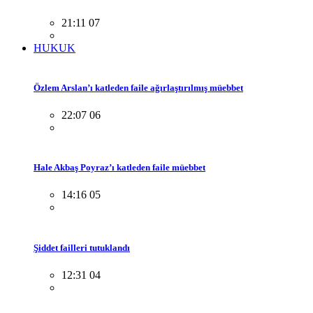
21:11 07
HUKUK
Özlem Arslan’ı katleden faile ağırlaştırılmış müebbet
22:07 06
Hale Akbaş Poyraz’ı katleden faile müebbet
14:16 05
Şiddet failleri tutuklandı
12:31 04