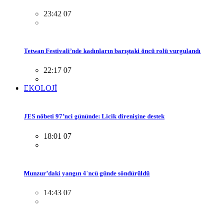
23:42 07
Tetwan Festivali’nde kadınların barıştaki öncü rolü vurgulandı
22:17 07
EKOLOJİ
JES nöbeti 97’nci gününde: Licik direnişine destek
18:01 07
Munzur’daki yangın 4'ncü günde söndürüldü
14:43 07