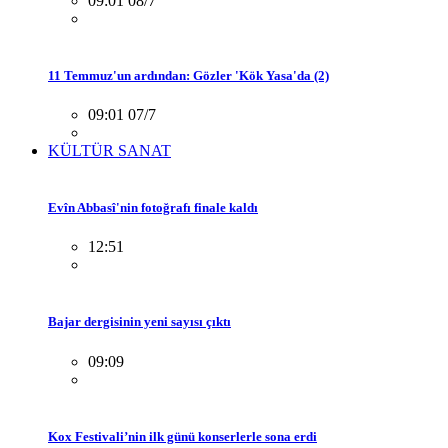
09:01 08/7
11 Temmuz'un ardından: Gözler 'Kök Yasa'da (2)
09:01 07/7
KÜLTÜR SANAT
Evîn Abbasî'nin fotoğrafı finale kaldı
12:51
Bajar dergisinin yeni sayısı çıktı
09:09
Kox Festivali’nin ilk günü konserlerle sona erdi