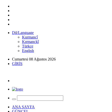
Dil/Language
Kurmancî
Kırmanckî
Türkçe
Englısh
Cumartesi 08 Ağustos 2026
GİRİŞ
ANA SAYFA
GÜNCEL