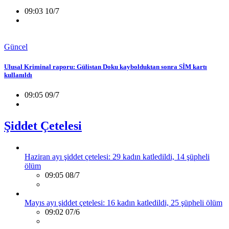
09:03 10/7
Güncel
Ulusal Kriminal raporu: Gülistan Doku kaybolduktan sonra SİM kartı
kullanıldı
09:05 09/7
Şiddet Çetelesi
Haziran ayı şiddet çetelesi: 29 kadın katledildi, 14 şüpheli
ölüm
09:05 08/7
Mayıs ayı şiddet çetelesi: 16 kadın katledildi, 25 şüpheli ölüm
09:02 07/6