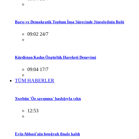
Barış ve Demokratik Toplum İnşa Sürecinde Jineolojînin Rolü
09:02 24/7
Kürdistan Kadın Özgürlük Hareketi Deneyimi
09:04 17/7
TÜM HABERLER
Xwebûn 'Öz savunma' başlığıyla çıktı
12:53
Evîn Abbasî'nin fotoğrafı finale kaldı