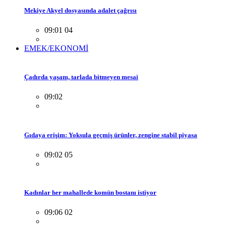
Mekiye Akyel dosyasında adalet çağrısı
09:01 04
EMEK/EKONOMİ
Çadırda yaşam, tarlada bitmeyen mesai
09:02
Gıdaya erişim: Yoksula geçmiş ürünler, zengine stabil piyasa
09:02 05
Kadınlar her mahallede komün bostanı istiyor
09:06 02