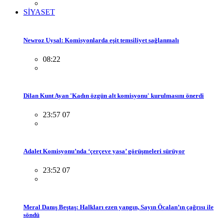
SİYASET
Newroz Uysal: Komisyonlarda eşit temsiliyet sağlanmalı
08:22
Dilan Kunt Ayan 'Kadın özgün alt komisyonu' kurulmasını önerdi
23:57 07
Adalet Komisyonu’nda ‘çerçeve yasa’ görüşmeleri sürüyor
23:52 07
Meral Danış Beştaş: Halkları ezen yangın, Sayın Öcalan’ın çağrısı ile
söndü