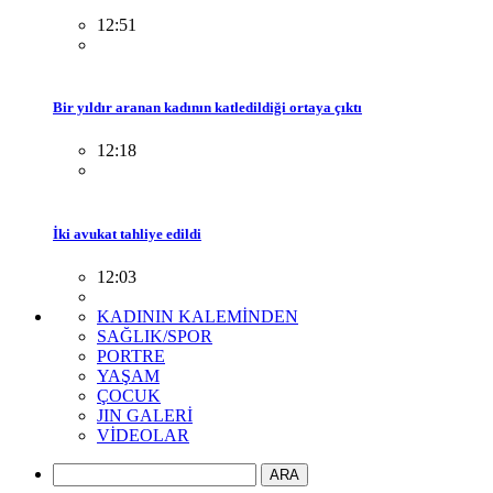
12:51
Bir yıldır aranan kadının katledildiği ortaya çıktı
12:18
İki avukat tahliye edildi
12:03
KADININ KALEMİNDEN
SAĞLIK/SPOR
PORTRE
YAŞAM
ÇOCUK
JIN GALERİ
VİDEOLAR
ARA