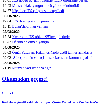
18:01
JES nöbeti 97’nci gününde: Licik direnişine destek
14:43
Munzur’daki yangın 4'ncü günde söndürüldü
14:37
Köylüler JES çalışmasını engelledi
06/08/2026
19:04
JES direnişi 96’ncı gününde
13:11
Bursa’da orman yangını
05/08/2026
17:34
Xwarik’te JES nöbeti 95’inci gününde
15:47
Dêrsim'de orman yangını
04/08/2026
09:03
Ömür Yaşayan: Krizin eşiğinde değil tam ortasındayız
09:02
‘Süreç olumlu sonuçlanırsa ekosistem korunmuş olur’
03/08/2026
21:19
Munzur Vadisi'nde yangın
Okumadan geçme!
Güncel
Kadınlara yönelik saldırılar artıyor: Çözüm Demokratik Cumhuriyet'te