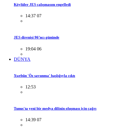
Köylüler JES çalışmasını engelledi
14:37 07
JES direnişi 96’ncı gününde
19:04 06
DÜNYA
Xwebûn 'Öz savunma' başlığıyla çıktı
12:53
Tunus'ta yeni bir medya dilinin oluşması için çağrı
14:39 07