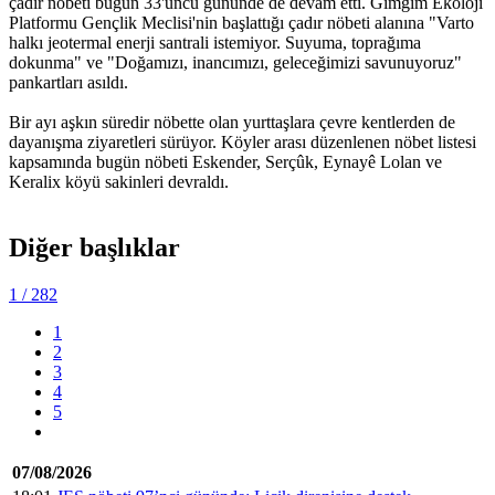
çadır nöbeti bugün 33'üncü gününde de devam etti. Gimgim Ekoloji
Platformu Gençlik Meclisi'nin başlattığı çadır nöbeti alanına "Varto
halkı jeotermal enerji santrali istemiyor. Suyuma, toprağıma
dokunma" ve "Doğamızı, inancımızı, geleceğimizi savunuyoruz"
pankartları asıldı.
Bir ayı aşkın süredir nöbette olan yurttaşlara çevre kentlerden de
dayanışma ziyaretleri sürüyor. Köyler arası düzenlenen nöbet listesi
kapsamında bugün nöbeti Eskender, Serçûk, Eynayê Lolan ve
Keralix köyü sakinleri devraldı.
Diğer başlıklar
1
/ 282
1
2
3
4
5
07/08/2026