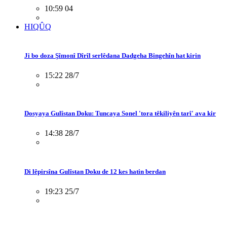
10:59 04
HIQÛQ
Ji bo doza Şîmonî Dîrîl serlêdana Dadgeha Bingehîn hat kirin
15:22 28/7
Dosyaya Gulîstan Doku: Tuncaya Sonel 'tora têkiliyên tarî' ava kir
14:38 28/7
Di lêpirsîna Gulîstan Doku de 12 kes hatin berdan
19:23 25/7