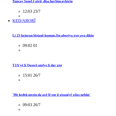
Tuncay Sonel ê girtî, dîsa hat binçavkirin
12:03 23/7
KED/ABORÎ
Li 25 bajaran bîstanê komun:Jin aboriya xwe ava dikin
09:02 01
TJA'yê li Qoserê atolye li dar xist
15:01 26/7
'Me kedek mezin da axê lê em ji xizaniyê xilas nebûn'
09:03 26/7