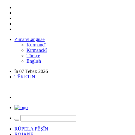
Ziman/Languae
Kurmancî
Kırmanckî
Türkçe
Englısh
în 07 Tebax 2026
TÊKETIN
RÛPELA PÊŞÎN
ROJANE