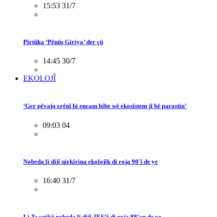
15:53 31/7
Pirtûka ‘Pênûs Giriya’ der çû
14:45 30/7
EKOLOJÎ
‘Ger pêvajo erênî bi encam bibe wê ekosîstem jî bê parastin’
09:03 04
Nobeda li dijî qirkirina ekolojîk di roja 90'î de ye
16:40 31/7
Li Xwarikê nobeda li dijî JES’ê di roja 88’an de ye