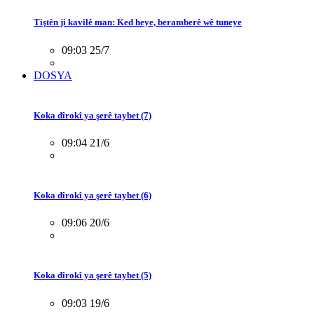
Tiştên ji kavilê man: Ked heye, beramberê wê tuneye
09:03 25/7
DOSYA
Koka dîrokî ya şerê taybet (7)
09:04 21/6
Koka dîrokî ya şerê taybet (6)
09:06 20/6
Koka dîrokî ya şerê taybet (5)
09:03 19/6