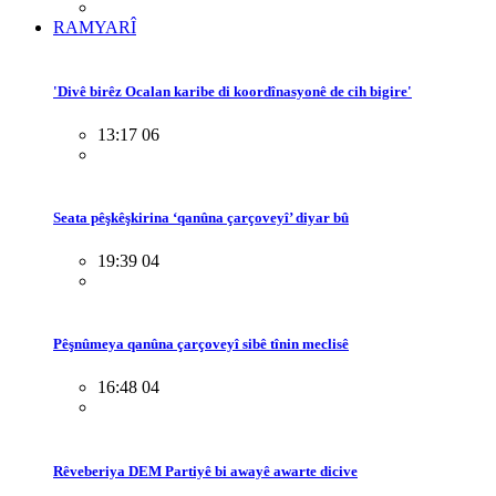
RAMYARÎ
'Divê birêz Ocalan karibe di koordînasyonê de cih bigire'
13:17 06
Seata pêşkêşkirina ‘qanûna çarçoveyî’ diyar bû
19:39 04
Pêşnûmeya qanûna çarçoveyî sibê tînin meclisê
16:48 04
Rêveberiya DEM Partiyê bi awayê awarte dicive