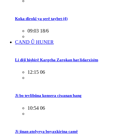
Koka dîrokî ya şerê taybet (4)
09:03 18/6
ÇAND Û HUNER
Li dijî hişbirê Kargeha Zarokan hat lidarxisitn
12:15 06
Ji bo tevlibûna konsera ciwanan bang
10:54 06
Ji jinan atolyeya boyaxkirina camê