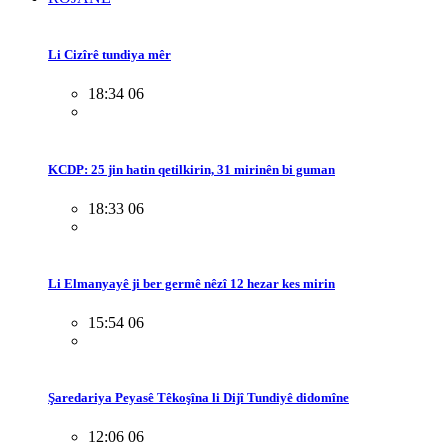
Li Cizîrê tundiya mêr
18:34 06
KCDP: 25 jin hatin qetilkirin, 31 mirinên bi guman
18:33 06
Li Elmanyayê ji ber germê nêzî 12 hezar kes mirin
15:54 06
Şaredariya Peyasê Têkoşîna li Dijî Tundiyê didomîne
12:06 06