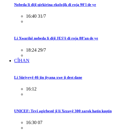
Nobeda li dijî qirkirina ekolojîk di roja 90'î de ye
16:40 31/7
Li Xwarikê nobeda li dijî JES’ê di roja 88’an de ye
18:24 29/7
CÎHAN
Li Sûriyeyê 46 jin jiyana xwe ji dest dane
16:12
UNICEF: Tevî agirbestê jî li Xezayê 300 zarok hatin kuştin
16:30 07