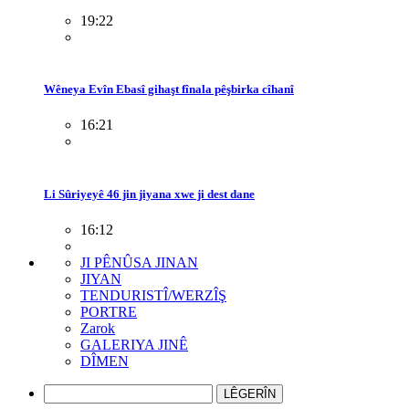
19:22
Wêneya Evîn Ebasî gihaşt fînala pêşbirka cîhanî
16:21
Li Sûriyeyê 46 jin jiyana xwe ji dest dane
16:12
JI PÊNÛSA JINAN
JIYAN
TENDURISTÎ/WERZÎŞ
PORTRE
Zarok
GALERIYA JINÊ
DÎMEN
LÊGERÎN