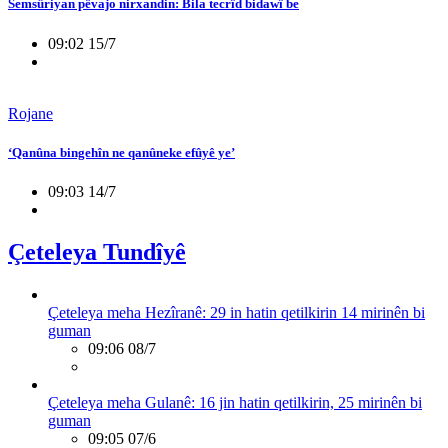
Semsûriyan pêvajo nirxandin: Bila tecrîd bidawî be
09:02 15/7
Rojane
‘Qanûna bingehîn ne qanûneke efûyê ye’
09:03 14/7
Çeteleya Tundîyê
Çeteleya meha Hezîranê: 29 in hatin qetilkirin 14 mirinên bi
guman
09:06 08/7
Çeteleya meha Gulanê: 16 jin hatin qetilkirin, 25 mirinên bi
guman
09:05 07/6