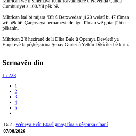
Mîhrîcan wê li Sînemaya Kulk Kavaklidere û Navenda Çanda
Cumhuriyet a 100.Yil pêk bê.
Mîhrîcan îsal bi mijara ‘Bîr û Berxwedan’ ji 23 welatî bi 47 fîlman
wê pêk bê. Çarçoveya bernameyê de ligel fîlman wê gotar jî bên
pêkanîn.
Mîhrîcan 2’ê hezîranê de li Dîka Bale û Operaya Dewletê ya
Enqereyê bi pêşkêşkirina Şenay Gurler û Yetkîn Dîkîcîler bê kirin.
Sernavên din
1
/ 228
1
2
3
4
5
16:21
Wêneya Evîn Ebasî gihaşt fînala pêşbirka cîhanî
07/08/2026