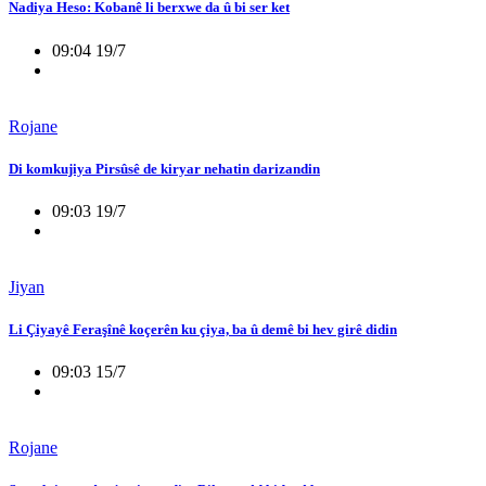
Nadiya Heso: Kobanê li berxwe da û bi ser ket
09:04 19/7
Rojane
Di komkujiya Pirsûsê de kiryar nehatin darizandin
09:03 19/7
Jiyan
Li Çiyayê Feraşînê koçerên ku çiya, ba û demê bi hev girê didin
09:03 15/7
Rojane