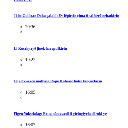
Ji bo Gulîstan Doku çalakî: Ev lêpirsîn çima 6 sal berê nehatkirin
20:36
Li Kutahyayê jinek hat qetilkirin
19:22
10 gefxwerên malbata Rojîn Kabaîşê hatin binçavkirin
16:05
Fîgen Yuksekdag: Ev qanûn xwedî li girîngiyeke dîrokî ye
16:03