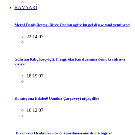
RAMYARÎ
Meral Daniş Beştaş: Birêz Ocalan agirê ku gel dişewitand vemirand
22:14 07
Gulîstan Kiliç Koçyîgît: Pirsgirêka Kurd zemîna demokratîk ava
kiriye
18:19 07
Komîsyona Edaletê Qanûna Çarçoveyî nîqaş dike
16:12 07
'Divê birêz Ocalan karibe di koordînasyonê de cih bigire'