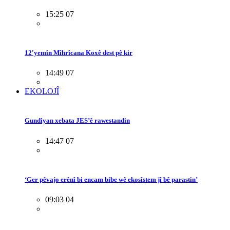
15:25 07
12'yemîn Mîhrîcana Koxê dest pê kir
14:49 07
EKOLOJÎ
Gundiyan xebata JES’ê rawestandin
14:47 07
‘Ger pêvajo erênî bi encam bibe wê ekosîstem jî bê parastin’
09:03 04