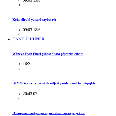
09:03 19/6
Koka dîrokî ya şerê taybet (4)
09:03 18/6
ÇAND Û HUNER
Wêneya Evîn Ebasî gihaşt fînala pêşbirka cîhanî
16:21
Di Mîhrîcana Tetwanê de wêje û çanda Kurd hat nîqaşkirin
20:43 07
‘Têkoşîna azadiya jin û parastina xwezayê yek in’