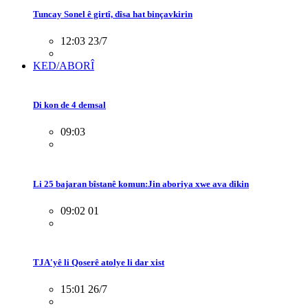
Tuncay Sonel ê girtî, dîsa hat binçavkirin
12:03 23/7
KED/ABORÎ
Di kon de 4 demsal
09:03
Li 25 bajaran bîstanê komun:Jin aboriya xwe ava dikin
09:02 01
TJA'yê li Qoserê atolye li dar xist
15:01 26/7