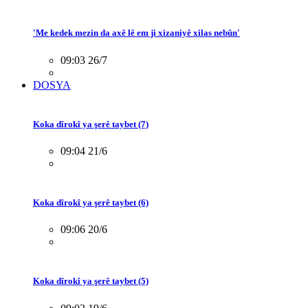
'Me kedek mezin da axê lê em ji xizaniyê xilas nebûn'
09:03 26/7
DOSYA
Koka dîrokî ya şerê taybet (7)
09:04 21/6
Koka dîrokî ya şerê taybet (6)
09:06 20/6
Koka dîrokî ya şerê taybet (5)