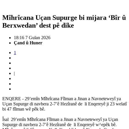
Mîhrîcana Uçan Supurge bi mijara ‘Bîr û
Berxwedan’ dest pê dike
18:16 7 Gulan 2026
Çand û Huner
1
|
ENQERE - 29’emîn Mîhrîcana Fîlman a Jinan a Navneteweyî ya
Uçan Supurge di navbera 2-7’ê Hezîranê de li Enqereyê ji 23 welatî
bi 47 fîlman wê pêk bê.
Îsal 29’emîn Mîhrîcana Fîlman a Jinan a Navneteweyî ya Uçan
Supurge di navbera 2-7’ê Hezîranê de li Enqereyê w^epêk bê.