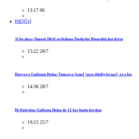
13:17 06
HIQÛQ
Ji bo doza Şîmonî Dîrîl serlêdana Dadgeha Bingehîn hat kirin
15:22 28/7
Dosyaya Gulîstan Doku: Tuncaya Sonel 'tora têkiliyên tarî' ava kir
14:38 28/7
Di lêpirsîna Gulîstan Doku de 12 kes hatin berdan
19:23 25/7