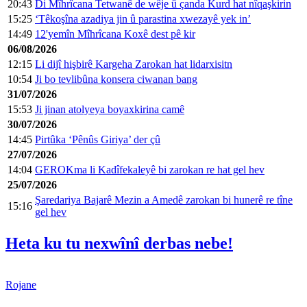
20:43
Di Mîhrîcana Tetwanê de wêje û çanda Kurd hat nîqaşkirin
15:25
‘Têkoşîna azadiya jin û parastina xwezayê yek in’
14:49
12'yemîn Mîhrîcana Koxê dest pê kir
06/08/2026
12:15
Li dijî hişbirê Kargeha Zarokan hat lidarxisitn
10:54
Ji bo tevlibûna konsera ciwanan bang
31/07/2026
15:53
Ji jinan atolyeya boyaxkirina camê
30/07/2026
14:45
Pirtûka ‘Pênûs Giriya’ der çû
27/07/2026
14:04
GEROKma li Kadîfekaleyê bi zarokan re hat gel hev
25/07/2026
Şaredariya Bajarê Mezin a Amedê zarokan bi hunerê re tîne
15:16
gel hev
Heta ku tu nexwînî derbas nebe!
Rojane