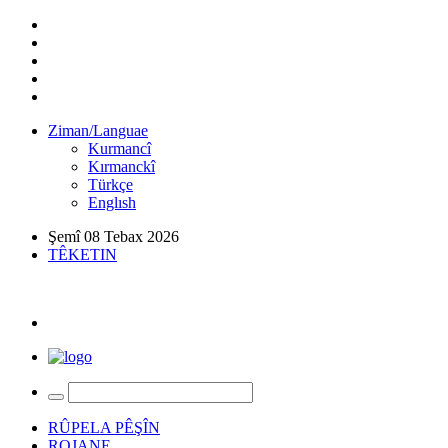
Ziman/Languae
Kurmancî
Kırmanckî
Türkçe
Englısh
Şemî 08 Tebax 2026
TÊKETIN
RÛPELA PÊŞÎN
ROJANE