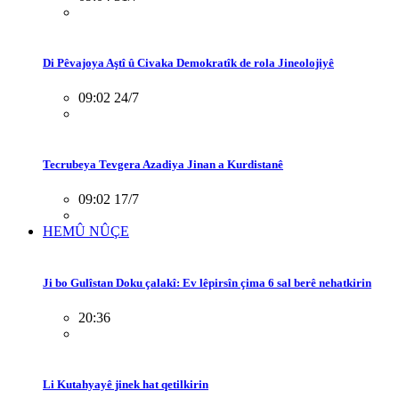
Di Pêvajoya Aştî û Civaka Demokratîk de rola Jineolojiyê
09:02 24/7
Tecrubeya Tevgera Azadiya Jinan a Kurdistanê
09:02 17/7
HEMÛ NÛÇE
Ji bo Gulîstan Doku çalakî: Ev lêpirsîn çima 6 sal berê nehatkirin
20:36
Li Kutahyayê jinek hat qetilkirin