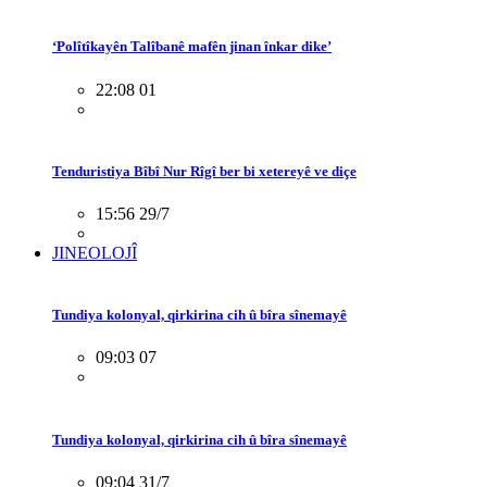
‘Polîtîkayên Talîbanê mafên jinan înkar dike’
22:08 01
Tenduristiya Bîbî Nur Rîgî ber bi xetereyê ve diçe
15:56 29/7
JINEOLOJÎ
Tundiya kolonyal, qirkirina cih û bîra sînemayê
09:03 07
Tundiya kolonyal, qirkirina cih û bîra sînemayê
09:04 31/7