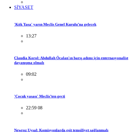
SİYASET
'Kök Yasa' yarın Meclis Genel Kurulu’na gelecek
13:27
Claudia Korol: Abdullah Öcalan'ın barış adımı için enternasyonalist
dayanışma olmalı
09:02
'Çocuk yasası' Meclis’ten geçti
22:59 08
Newroz Uysal: Komisyonlarda eşit temsiliyet sağlanmalı