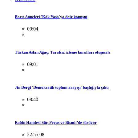
Barış Anneleri 'Kök Yasa'ya dair konuştu
09:04
Türkan Aslan Ağaç: Tarafsız izleme kurulları oluşmalı
09:01
Jin Dergi 'Demokratik toplum arayışı' başlığıyla çıktı
08:40
Rabin Hamlesi Sûr, Peyas ve Bismil’de sürüyor
22:55 08