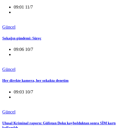
09:01 11/7
Güncel
Sokağın gündemi: Süreç
09:06 10/7
Güncel
Her direkte kamera, her sokakta denetim
09:03 10/7
Güncel
Ulusal Kriminal raporu: Gülistan Doku kaybolduktan sonra SİM kartı
kullanıldı