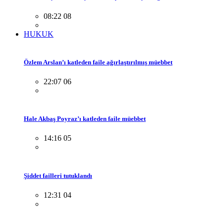
08:22 08
HUKUK
Özlem Arslan’ı katleden faile ağırlaştırılmış müebbet
22:07 06
Hale Akbaş Poyraz’ı katleden faile müebbet
14:16 05
Şiddet failleri tutuklandı
12:31 04