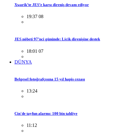
Xwarik’te JES’e karşı direniş devam ediyor
19:37 08
JES nöbeti 97’nci gününde: Licik direnişine destek
18:01 07
DÜNYA
Belgesel fotoğrafçısına 15 yıl hapis cezası
13:24
Çin'de tayfun alarmı: 100 bin tahliye
11:12