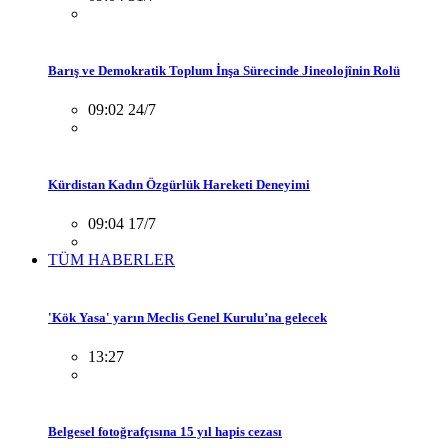
Barış ve Demokratik Toplum İnşa Sürecinde Jineolojînin Rolü
09:02 24/7
Kürdistan Kadın Özgürlük Hareketi Deneyimi
09:04 17/7
TÜM HABERLER
'Kök Yasa' yarın Meclis Genel Kurulu’na gelecek
13:27
Belgesel fotoğrafçısına 15 yıl hapis cezası