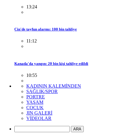
13:24
Çin'de tayfun alarmı: 100 bin tahliye
11:12
Kanada'da yangın: 20 bin kişi tahliye edildi
10:55
KADININ KALEMİNDEN
SAĞLIK/SPOR
PORTRE
YAŞAM
ÇOCUK
JIN GALERİ
VİDEOLAR
ARA