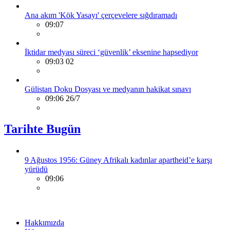
Ana akım 'Kök Yasayı' çerçevelere sığdıramadı
09:07
İktidar medyası süreci ‘güvenlik’ eksenine hapsediyor
09:03 02
Gülistan Doku Dosyası ve medyanın hakikat sınavı
09:06 26/7
Tarihte Bugün
9 Ağustos 1956: Güney Afrikalı kadınlar apartheid’e karşı
yürüdü
09:06
Hakkımızda