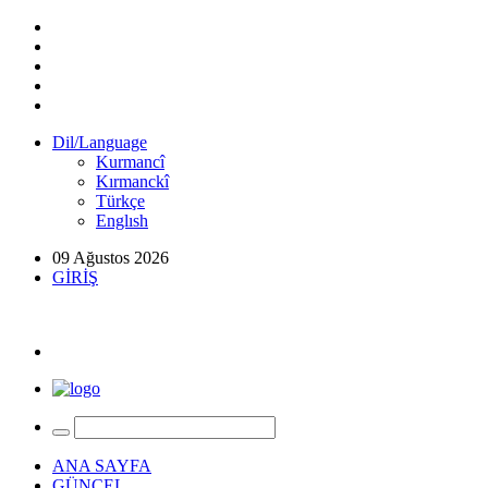
Dil/Language
Kurmancî
Kırmanckî
Türkçe
Englısh
09 Ağustos 2026
GİRİŞ
ANA SAYFA
GÜNCEL