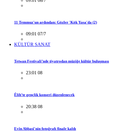
09:01 08/7
11 Temmuz'un ardından: Gözler 'Kök Yasa'da (2)
09:01 07/7
KÜLTÜR SANAT
Tetwan Festivali’nde tiyatrodan müziğe kültür buluşması
23:01 08
Êlih’te gençlik konseri düzenlenecek
20:38 08
Evîn Abbasî'nin fotoğrafı finale kaldı