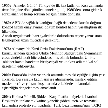
1955:
“Anneler Günü” Türkiye’de ilk kez kutlandı. Kısa zamanda
ticari bir güne dönüştürülen anneler günü, 1980’den sonra giderek
sorgulanan ve hesap sorulan bir gün haline dönüştü.
1960:
ABD’de sağlık bakanlığına bağlı denetleme kurulu doğum
kontrol hapını onaylayarak, doğum kontrol hapını yasallaştıran ilk
ülke oldu.
Ancak uygulamada bazı eyaletlerde doktorların reçete yazmasının
legalleşmesi uzun mücadele gerektirdi.
1976:
Almanya’da Kızıl Ordu Fraksiyonu’nun (RAF)
kurucularından gazeteci Ulrike Meinhof Stutgart’daki Stemmheim
cezaevindeki tecrit hücresinde asılmış olarak bulundu. Ulrike,
nükleer karşıtı hareketin bir üyesiydi ve konkret adlı radikal sol
gazetenin editörüydü.
2000:
Fransa’da kadın ve erkek arasında mesleki eşitliğe ilişkin yasa
çıkarıldı. Bu yasayla kadınların işe alınmalarda, mesleki eğitim,
mesleki terfi ve çalışma koşullarında erkeklerle aralarındaki
eşitsizliğin dengelenmesi amaçlandı.
2004:
Kadına Yönelik Şiddete Karşı Platform üyeleri, İstanbul
Beşiktaş’ta toplanarak kadına yönelik şiddeti, taciz ve tecavüzü,
katliamları protesto etti. Kadınlar, Türk Ceza Kanunu’nun (TCK)