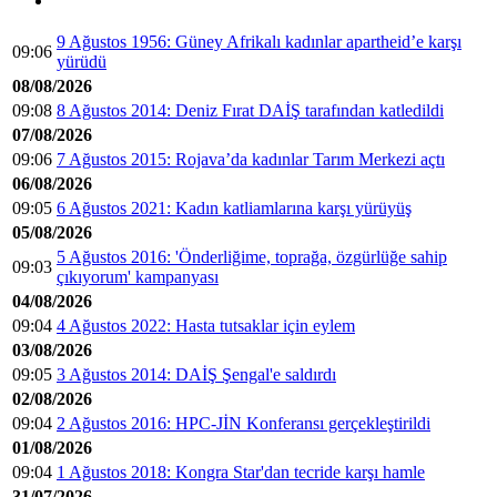
9 Ağustos 1956: Güney Afrikalı kadınlar apartheid’e karşı
09:06
yürüdü
08/08/2026
09:08
8 Ağustos 2014: Deniz Fırat DAİŞ tarafından katledildi
07/08/2026
09:06
7 Ağustos 2015: Rojava’da kadınlar Tarım Merkezi açtı
06/08/2026
09:05
6 Ağustos 2021: Kadın katliamlarına karşı yürüyüş
05/08/2026
5 Ağustos 2016: 'Önderliğime, toprağa, özgürlüğe sahip
09:03
çıkıyorum' kampanyası
04/08/2026
09:04
4 Ağustos 2022: Hasta tutsaklar için eylem
03/08/2026
09:05
3 Ağustos 2014: DAİŞ Şengal'e saldırdı
02/08/2026
09:04
2 Ağustos 2016: HPC-JİN Konferansı gerçekleştirildi
01/08/2026
09:04
1 Ağustos 2018: Kongra Star'dan tecride karşı hamle
31/07/2026