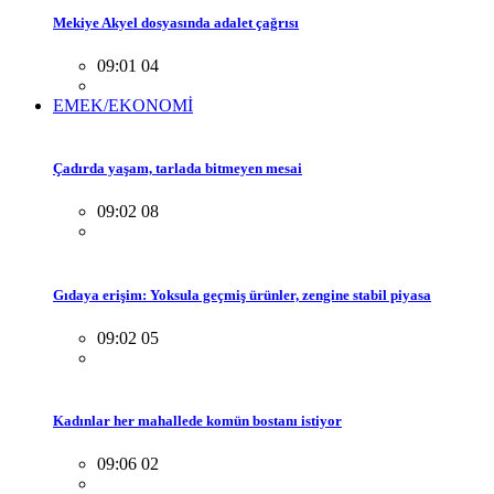
Mekiye Akyel dosyasında adalet çağrısı
09:01 04
EMEK/EKONOMİ
Çadırda yaşam, tarlada bitmeyen mesai
09:02 08
Gıdaya erişim: Yoksula geçmiş ürünler, zengine stabil piyasa
09:02 05
Kadınlar her mahallede komün bostanı istiyor
09:06 02