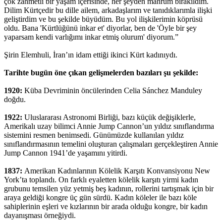
çok zahmetli bir yaşam içerisinde, her şeyden mahrum bırakıldım.
Dilim Kürtçedir bu dille ailem, arkadaşlarım ve tanıdıklarımla ilişki
geliştirdim ve bu şekilde büyüdüm. Bu yol ilişkilerimin köprüsü
oldu. Bana 'Kürtlüğünü inkar et' diyorlar, ben de 'Öyle bir şey
yaparsam kendi varlığımı inkar etmiş olurum' diyorum.”
Şirin Elemhuli, İran’ın idam ettiği ikinci Kürt kadınıydı.
Tarihte bugün öne çıkan gelişmelerden bazıları şu şekilde:
1920:
Küba Devriminin öncülerinden Celia Sánchez Manduley
doğdu.
1922:
Uluslararası Astronomi Birliği, bazı küçük değişiklerle,
Amerikalı uzay bilimci Annie Jump Cannon’un yıldız sınıflandırma
sistemini resmen benimsedi. Günümüzde kullanılan yıldız
sınıflandırmasının temelini oluşturan çalışmaları gerçekleştiren Annie
Jump Cannon 1941’de yaşamını yitirdi.
1837:
Amerikan Kadınlarının Kölelik Karşıtı Konvansiyonu New
York’ta toplandı. On farklı eyaletten kölelik karşıtı yirmi kadın
grubunu temsilen yüz yetmiş beş kadının, rollerini tartışmak için bir
araya geldiği kongre üç gün sürdü. Kadın köleler ile bazı köle
sahiplerinin eşleri ve kızlarının bir arada olduğu kongre, bir kadın
dayanışması örneğiydi.