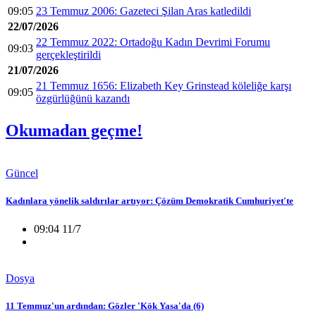
09:05
23 Temmuz 2006: Gazeteci Şilan Aras katledildi
22/07/2026
22 Temmuz 2022: Ortadoğu Kadın Devrimi Forumu
09:03
gerçekleştirildi
21/07/2026
21 Temmuz 1656: Elizabeth Key Grinstead köleliğe karşı
09:05
özgürlüğünü kazandı
Okumadan geçme!
Güncel
Kadınlara yönelik saldırılar artıyor: Çözüm Demokratik Cumhuriyet'te
09:04 11/7
Dosya
11 Temmuz'un ardından: Gözler 'Kök Yasa'da (6)