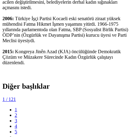
acilen değiştirilmesini, belediyelerin derhal kadın sığınakları
açmasını istedi.
2006:
Türkiye İşçi Partisi Kocaeli eski senatörü ziraat yüksek
mühendisi Fatma Hikmet İşmen yaşamını yitirdi. 1966-1975
yıllarında parlamentoda olan Fatma, SBP (Sosyalist Birlik Partisi)
ÖDP’nin (Özgürlük ve Dayanışma Partisi) kurucu üyesi ve Parti
Meclisi üyesiydi.
2015:
Kongreya Jinên Azad (KJA) öncülüğünde Demokratik
Çözüm ve Müzakere Sürecinde Kadın Özgürlük çalıştayı
düzenlendi.
Diğer başlıklar
1
/ 121
1
2
3
4
5