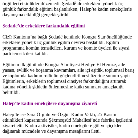
örgütleri etkinlikler düzenledi. Şedadê’de erkeklere yönelik üç
günlük farkındalık eğitimi başlatılırken, Halep’te kadın emekçilerle
dayanışma etkinliği gerçekleştirildi.
Şedadê’de erkeklere farkındalık eğitimi
Cizîr Kantonu’na bağlı Şedadê kentinde Kongra Star öncülüğünde
erkeklere yönelik üç günlük eğitim devresi başlatıldı. Eğitim
programına komün temsilcileri, kurum ve komite üyeleri ile siyasi
parti temsilcileri katıldı.
Eğitimin ilk gününde Kongra Star üyesi Hediye El Hemze, aile
yasası, evlilik ve boşanma kavramları, aile içi eşitlik, toplumsal barış
ve toplumda kadının rolünün güçlendirilmesi üzerine sunum yaptı.
Eğitimlerin, erkeklerin toplumsal cinsiyet farkındalığını artırarak
kadına yönelik şiddetin önlenmesine katkı sunmayı amaçladığı
belirtildi.
Halep’te kadın emekçilere dayanışma ziyareti
Halep’te ise Sara Örgütü ve Özgür Kadın Vakfı, 25 Kasım
etkinlikleri kapsamında Şêxmeqsûd Mahallesi’nde fabrika işçilerini
ziyaret etti. Kadın aktivistler, kadın emekçilere gül ve çiçekler
dağıtarak mücadele ve dayanışma mesajlarını iletti.