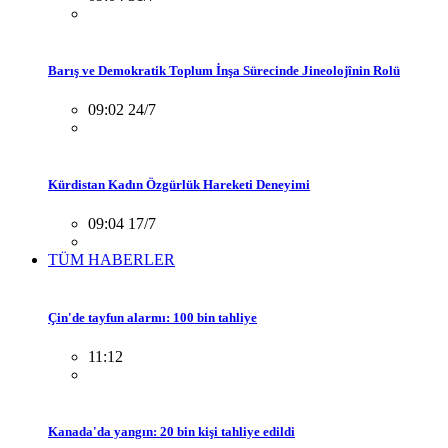
Barış ve Demokratik Toplum İnşa Sürecinde Jineolojînin Rolü
09:02 24/7
Kürdistan Kadın Özgürlük Hareketi Deneyimi
09:04 17/7
TÜM HABERLER
Çin'de tayfun alarmı: 100 bin tahliye
11:12
Kanada'da yangın: 20 bin kişi tahliye edildi