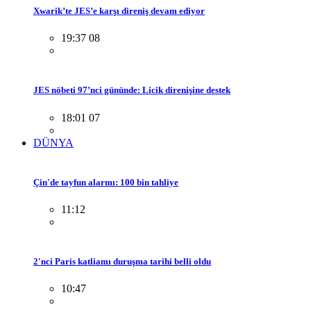
Xwarik’te JES’e karşı direniş devam ediyor
19:37 08
JES nöbeti 97’nci gününde: Licik direnişine destek
18:01 07
DÜNYA
Çin'de tayfun alarmı: 100 bin tahliye
11:12
2'nci Paris katliamı duruşma tarihi belli oldu
10:47