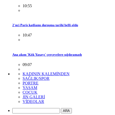
10:55
2'nci Paris katliamı duruşma tarihi belli oldu
10:47
Ana akım 'Kök Yasayı' çerçevelere sığdıramadı
09:07
KADININ KALEMİNDEN
SAĞLIK/SPOR
PORTRE
YAŞAM
ÇOCUK
JIN GALERİ
VİDEOLAR
ARA