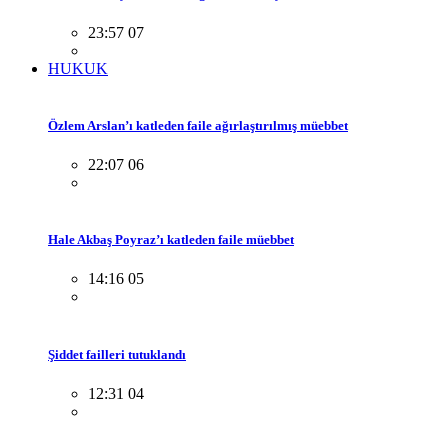
23:57 07
HUKUK
Özlem Arslan’ı katleden faile ağırlaştırılmış müebbet
22:07 06
Hale Akbaş Poyraz’ı katleden faile müebbet
14:16 05
Şiddet failleri tutuklandı
12:31 04