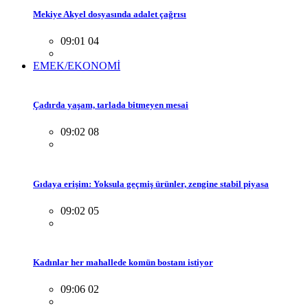
Mekiye Akyel dosyasında adalet çağrısı
09:01 04
EMEK/EKONOMİ
Çadırda yaşam, tarlada bitmeyen mesai
09:02 08
Gıdaya erişim: Yoksula geçmiş ürünler, zengine stabil piyasa
09:02 05
Kadınlar her mahallede komün bostanı istiyor
09:06 02