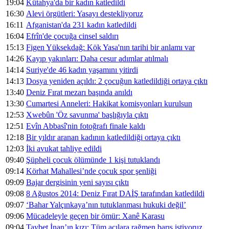
19:04
Kütahya'da bir kadın katledildi
16:30
Alevi örgütleri: Yasayı destekliyoruz
16:11
Afganistan'da 231 kadın katledildi
16:04
Efrîn'de çocuğa cinsel saldırı
15:13
Figen Yüksekdağ: Kök Yasa'nın tarihi bir anlamı var
14:26
Kayıp yakınları: Daha cesur adımlar atılmalı
14:14
Suriye'de 46 kadın yaşamını yitirdi
14:13
Dosya yeniden açıldı: 2 çocuğun katledildiği ortaya çıktı
13:40
Deniz Fırat mezarı başında anıldı
13:30
Cumartesi Anneleri: Hakikat komisyonları kurulsun
12:53
Xwebûn 'Öz savunma' başlığıyla çıktı
12:51
Evîn Abbasî'nin fotoğrafı finale kaldı
12:18
Bir yıldır aranan kadının katledildiği ortaya çıktı
12:03
İki avukat tahliye edildi
09:40
Şüpheli çocuk ölümünde 1 kişi tutuklandı
09:14
Körhat Mahallesi’nde çocuk spor şenliği
09:09
Bajar dergisinin yeni sayısı çıktı
09:08
8 Ağustos 2014: Deniz Fırat DAİŞ tarafından katledildi
09:07
‘Bahar Yalçınkaya’nın tutuklanması hukuki değil’
09:06
Mücadeleyle geçen bir ömür: Xanê Karasu
09:04
Taybet İnan’ın kızı: Tüm acılara rağmen barış istiyoruz