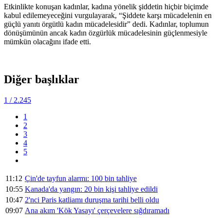
Etkinlikte konuşan kadınlar, kadına yönelik şiddetin hiçbir biçimde
kabul edilemeyeceğini vurgulayarak, “Şiddete karşı mücadelenin en
güçlü yanıtı örgütlü kadın mücadelesidir” dedi. Kadınlar, toplumun
dönüşümünün ancak kadın özgürlük mücadelesinin güçlenmesiyle
mümkün olacağını ifade etti.
Diğer başlıklar
1
/ 2.245
1
2
3
4
5
11:12
Çin'de tayfun alarmı: 100 bin tahliye
10:55
Kanada'da yangın: 20 bin kişi tahliye edildi
10:47
2'nci Paris katliamı duruşma tarihi belli oldu
09:07
Ana akım 'Kök Yasayı' çerçevelere sığdıramadı