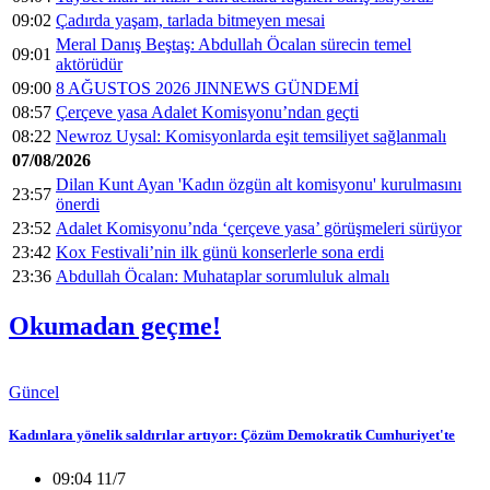
09:02
Çadırda yaşam, tarlada bitmeyen mesai
Meral Danış Beştaş: Abdullah Öcalan sürecin temel
09:01
aktörüdür
09:00
8 AĞUSTOS 2026 JINNEWS GÜNDEMİ
08:57
Çerçeve yasa Adalet Komisyonu’ndan geçti
08:22
Newroz Uysal: Komisyonlarda eşit temsiliyet sağlanmalı
07/08/2026
Dilan Kunt Ayan 'Kadın özgün alt komisyonu' kurulmasını
23:57
önerdi
23:52
Adalet Komisyonu’nda ‘çerçeve yasa’ görüşmeleri sürüyor
23:42
Kox Festivali’nin ilk günü konserlerle sona erdi
23:36
Abdullah Öcalan: Muhataplar sorumluluk almalı
Okumadan geçme!
Güncel
Kadınlara yönelik saldırılar artıyor: Çözüm Demokratik Cumhuriyet'te
09:04 11/7