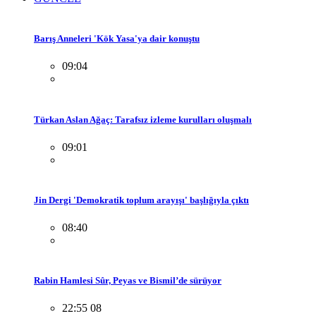
Barış Anneleri 'Kök Yasa'ya dair konuştu
09:04
Türkan Aslan Ağaç: Tarafsız izleme kurulları oluşmalı
09:01
Jin Dergi 'Demokratik toplum arayışı' başlığıyla çıktı
08:40
Rabin Hamlesi Sûr, Peyas ve Bismil’de sürüyor
22:55 08