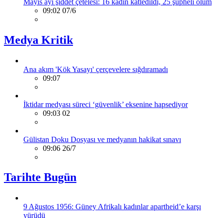
Mayıs ayı şiddet çetelesi: 16 kadın katledildi, 25 şüpheli ölüm
09:02 07/6
Medya Kritik
Ana akım 'Kök Yasayı' çerçevelere sığdıramadı
09:07
İktidar medyası süreci ‘güvenlik’ eksenine hapsediyor
09:03 02
Gülistan Doku Dosyası ve medyanın hakikat sınavı
09:06 26/7
Tarihte Bugün
9 Ağustos 1956: Güney Afrikalı kadınlar apartheid’e karşı
yürüdü