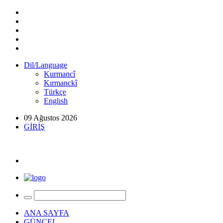
Dil/Language
Kurmancî
Kırmanckî
Türkçe
Englısh
09 Ağustos 2026
GİRİŞ
ANA SAYFA
GÜNCEL