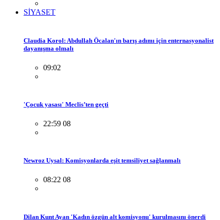
SİYASET
Claudia Korol: Abdullah Öcalan'ın barış adımı için enternasyonalist
dayanışma olmalı
09:02
'Çocuk yasası' Meclis’ten geçti
22:59 08
Newroz Uysal: Komisyonlarda eşit temsiliyet sağlanmalı
08:22 08
Dilan Kunt Ayan 'Kadın özgün alt komisyonu' kurulmasını önerdi