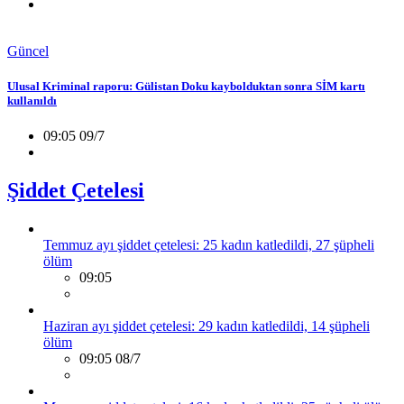
Güncel
Ulusal Kriminal raporu: Gülistan Doku kaybolduktan sonra SİM kartı
kullanıldı
09:05 09/7
Şiddet Çetelesi
Temmuz ayı şiddet çetelesi: 25 kadın katledildi, 27 şüpheli
ölüm
09:05
Haziran ayı şiddet çetelesi: 29 kadın katledildi, 14 şüpheli
ölüm
09:05 08/7