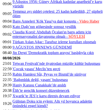
9 Ağustos 1956: Güney Afrikalı kadınlar apartheid’e karşı
09:06
yürüdü
Temmuz ayı şiddet çetelesi: 25 kadın katledildi, 27 şüpheli
09:05
ölüm
09:04
Barış Anneleri 'Kök Yasa'ya dair konuştu -
Video Haber
09:03
Kato Dağı’nın gölgesinde sonsuz yeşillik
Claudia Korol: Abdullah Öcalan'ın barış adımı için
09:02
enternasyonalist dayanışma olmalı -
SÖYLEŞİ
09:01
Türkan Aslan Ağaç: Tarafsız izleme kurulları oluşmalı
09:00
9 AĞUSTOS JINNEWS GÜNDEMİ
08:40
Jin Dergi 'Demokratik toplum arayışı' başlığıyla çıktı
08/08/2026
23:01
Tetwan Festivali’nde tiyatrodan müziğe kültür buluşması
22:59
'Çocuk yasası' Meclis’ten geçti
22:55
Rabin Hamlesi Sûr, Peyas ve Bismil’de sürüyor
22:35
‘Bağımlılık değil, yaşam’ buluşması
20:39
Haniy Karasu Çanakkale’de anıldı
20:38
Êlih’te gençlik konseri düzenlenecek
19:37
Xwarik’te JES’e karşı direniş devam ediyor
Gülistan Doku için eylem: Altı yıl boyunca adaletin
19:26
önündeki engel kimdi?