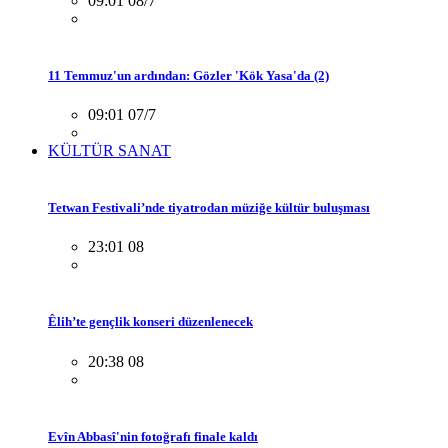
09:01 08/7
11 Temmuz'un ardından: Gözler 'Kök Yasa'da (2)
09:01 07/7
KÜLTÜR SANAT
Tetwan Festivali’nde tiyatrodan müziğe kültür buluşması
23:01 08
Êlih’te gençlik konseri düzenlenecek
20:38 08
Evîn Abbasî'nin fotoğrafı finale kaldı