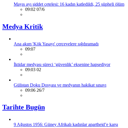
Mayıs ayı şiddet çetelesi: 16 kadın katledildi, 25 şüpheli ölüm
09:02 07/6
Medya Kritik
Ana akım 'Kök Yasayı' çerçevelere sığdıramadı
09:07
İktidar medyası süreci ‘güvenlik’ eksenine hapsediyor
09:03 02
Gülistan Doku Dosyası ve medyanın hakikat sınavı
09:06 26/7
Tarihte Bugün
9 Ağustos 1956: Güney Afrikalı kadınlar apartheid’e karşı