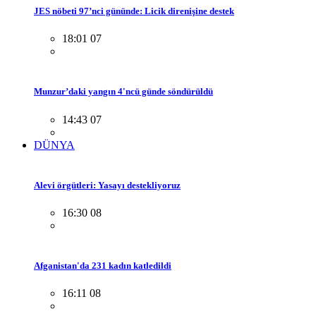
JES nöbeti 97’nci gününde: Licik direnişine destek
18:01 07
Munzur’daki yangın 4'ncü günde söndürüldü
14:43 07
DÜNYA
Alevi örgütleri: Yasayı destekliyoruz
16:30 08
Afganistan'da 231 kadın katledildi
16:11 08