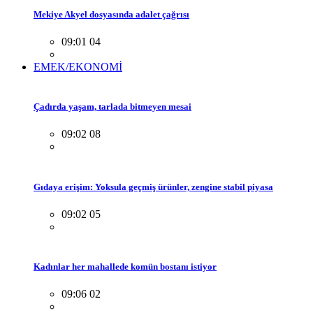
Mekiye Akyel dosyasında adalet çağrısı
09:01 04
EMEK/EKONOMİ
Çadırda yaşam, tarlada bitmeyen mesai
09:02 08
Gıdaya erişim: Yoksula geçmiş ürünler, zengine stabil piyasa
09:02 05
Kadınlar her mahallede komün bostanı istiyor
09:06 02