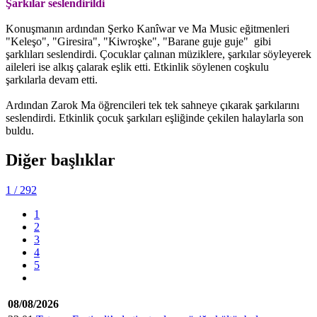
Şarkılar seslendirildi
Konuşmanın ardından Şerko Kanîwar ve Ma Music eğitmenleri
"Keleşo", "Giresira", "Kiwroşke", "Barane guje guje" gibi
şarklıları seslendirdi. Çocuklar çalınan müziklere, şarkılar söyleyerek
aileleri ise alkış çalarak eşlik etti. Etkinlik söylenen coşkulu
şarkılarla devam etti.
Ardından Zarok Ma öğrencileri tek tek sahneye çıkarak şarkılarını
seslendirdi. Etkinlik çocuk şarkıları eşliğinde çekilen halaylarla son
buldu.
Diğer başlıklar
1
/ 292
1
2
3
4
5
08/08/2026