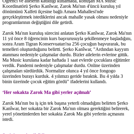
Öğrenci ve ailelerin katıldığı kutlamada, konuşan MA Music
Koordinatörü Şerko Kanîwar, Zarok Ma'nın 4'üncü kuruluş yıl
dönümünü Xalfeti ilçesine bağlı Amara Mahallesi'nde
gerçekleştirmek istediklerini ancak mahalle yasak olması nedeniyle
programlarının değiştiğini dile getirdi.
Zarok Ma'nın kuruluş sürecini anlatan Şerko Kanîwar, Zarok Ma'nın
11 yıl önce 8 öğrencinin kurs başvurusuyla şekillenmeye başladığını,
sonra Aram Tigran Konservuatarı'na 256 çocuğun başvurarak, bu
temelleri oluşturduğunu belirtti. Şerko Kanîwar, "Ardından kayyım
atanması nedeniyle çalışmalar durdu. Bizler ailelerin evlerine gittik.
Ma Music kurulana kadar haftada 1 saat evlerde çocuklara eğitimler
verdik. Pandemi nedeniyle çalışmalar durdu. Online üzerinden
çalışmaları sürdürdük. Normalize olunca 4 yıl önce fongogo
üzerinden burayı kurduk. 4 yılımızı geride bıraktık. Bu 4 yılda 3
binin üzerinde çocuk eğitim gördü" ifadelerini kullandı.
‘Her sokakta Zarok Ma gibi yerler açılmalı’
Zarok Ma'nın bu iş için tek başına yeterli olmadığını belirten Şerko
Kanîwar, her sokakta bir Zarok Ma'nın olması gerektiğini belirerek,
yerel yönetimlerden her sokakta Zarok Ma gibi yerlerin açmasını
istedi.