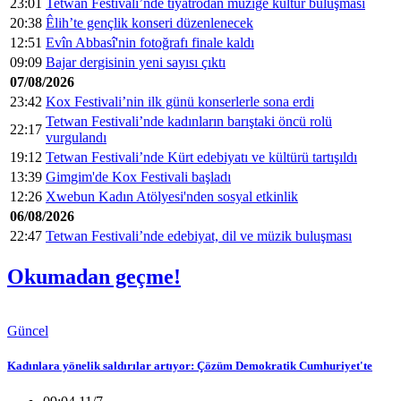
23:01
Tetwan Festivali’nde tiyatrodan müziğe kültür buluşması
20:38
Êlih’te gençlik konseri düzenlenecek
12:51
Evîn Abbasî'nin fotoğrafı finale kaldı
09:09
Bajar dergisinin yeni sayısı çıktı
07/08/2026
23:42
Kox Festivali’nin ilk günü konserlerle sona erdi
Tetwan Festivali’nde kadınların barıştaki öncü rolü
22:17
vurgulandı
19:12
Tetwan Festivali’nde Kürt edebiyatı ve kültürü tartışıldı
13:39
Gimgim'de Kox Festivali başladı
12:26
Xwebun Kadın Atölyesi'nden sosyal etkinlik
06/08/2026
22:47
Tetwan Festivali’nde edebiyat, dil ve müzik buluşması
Okumadan geçme!
Güncel
Kadınlara yönelik saldırılar artıyor: Çözüm Demokratik Cumhuriyet'te