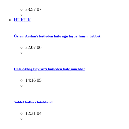
23:57 07
HUKUK
Özlem Arslan’ı katleden faile ağırlaştırılmış müebbet
22:07 06
Hale Akbaş Poyraz’ı katleden faile müebbet
14:16 05
Şiddet failleri tutuklandı
12:31 04