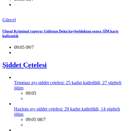
Güncel
Ulusal Kriminal raporu: Gülistan Doku kaybolduktan sonra SİM kartı
kullanıldı
09:05 09/7
Şiddet Çetelesi
Temmuz ayı şiddet çetelesi: 25 kadın katledildi, 27 şüpheli
ölüm
09:05
Haziran ayı şiddet çetelesi: 29 kadın katledildi, 14 şüpheli
ölüm
09:05 08/7