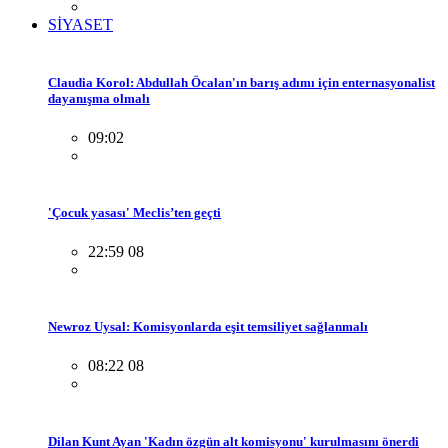
SİYASET
Claudia Korol: Abdullah Öcalan'ın barış adımı için enternasyonalist
dayanışma olmalı
09:02
'Çocuk yasası' Meclis’ten geçti
22:59 08
Newroz Uysal: Komisyonlarda eşit temsiliyet sağlanmalı
08:22 08
Dilan Kunt Ayan 'Kadın özgün alt komisyonu' kurulmasını önerdi