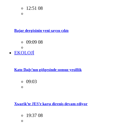
12:51 08
Bajar dergisinin yeni sayısı çıktı
09:09 08
EKOLOJİ
Kato Dağı’nın gölgesinde sonsuz yeşillik
09:03
Xwarik’te JES’e karşı direniş devam ediyor
19:37 08