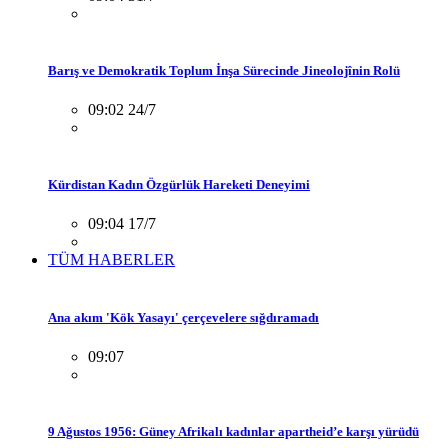
Barış ve Demokratik Toplum İnşa Sürecinde Jineolojînin Rolü
09:02 24/7
Kürdistan Kadın Özgürlük Hareketi Deneyimi
09:04 17/7
TÜM HABERLER
Ana akım 'Kök Yasayı' çerçevelere sığdıramadı
09:07
9 Ağustos 1956: Güney Afrikalı kadınlar apartheid’e karşı yürüdü