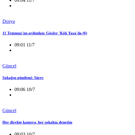
09:04 11/7
Dosya
11 Temmuz'un ardından: Gözler 'Kök Yasa'da (6)
09:01 11/7
Güncel
Sokağın gündemi: Süreç
09:06 10/7
Güncel
Her direkte kamera, her sokakta denetim
09:03 10/7