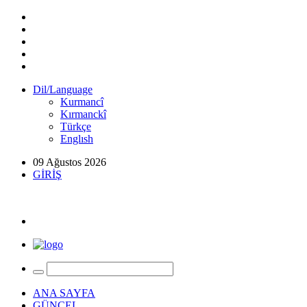
Dil/Language
Kurmancî
Kırmanckî
Türkçe
Englısh
09 Ağustos 2026
GİRİŞ
ANA SAYFA
GÜNCEL