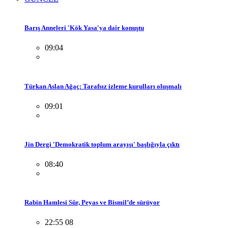
Barış Anneleri 'Kök Yasa'ya dair konuştu
09:04
Türkan Aslan Ağaç: Tarafsız izleme kurulları oluşmalı
09:01
Jin Dergi 'Demokratik toplum arayışı' başlığıyla çıktı
08:40
Rabin Hamlesi Sûr, Peyas ve Bismil’de sürüyor
22:55 08