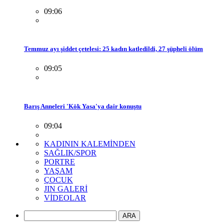
09:06
Temmuz ayı şiddet çetelesi: 25 kadın katledildi, 27 şüpheli ölüm
09:05
Barış Anneleri 'Kök Yasa'ya dair konuştu
09:04
KADININ KALEMİNDEN
SAĞLIK/SPOR
PORTRE
YAŞAM
ÇOCUK
JIN GALERİ
VİDEOLAR
ARA