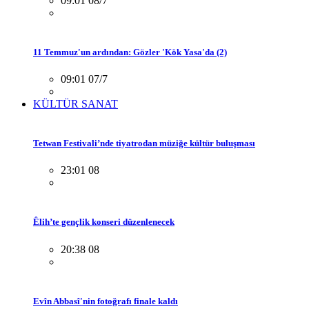
09:01 08/7
11 Temmuz'un ardından: Gözler 'Kök Yasa'da (2)
09:01 07/7
KÜLTÜR SANAT
Tetwan Festivali’nde tiyatrodan müziğe kültür buluşması
23:01 08
Êlih’te gençlik konseri düzenlenecek
20:38 08
Evîn Abbasî'nin fotoğrafı finale kaldı