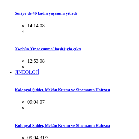
Suriye'de 46 kadın yaşamını yitirdi
14:14 08
Xwebûn 'Öz savunma' başlığıyla çıktı
12:53 08
JINEOLOJÎ
Kolonyal Şiddet, Mekân Kırımı ve Sinemanın Hafızası
09:04 07
Kolonyal Şiddet, Mekân Kırımı ve Sinemanın Hafızası
09:04 31/7