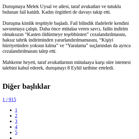
Duruşmaya Melek Uysal ve ailesi, taraf avukatları ve tutuklu
bulunan fail katıldı. Kadın örgütleri de davayı takip etti.
Duruşma kimlik tespitiyle başladı. Fail bilindik ifadelerle kendini
savunmaya çalıştı. Daha önce mütalaa veren savcı, failin indirim
olmaksızın “Kasten öldürmeye teşebbüsten” cezalandırılmasını,
haksız tahrik indiriminden yararlandırılmamasını, “Kişiyi
hürriyetinden yoksun kılma” ve “Yaralama” suçlarından da ayrıca
cezalandırılmasını talep etti.
Mahkeme heyeti, taraf avukatlarının mütalaaya karşı süre istemesi
talebini kabul ederek, duruşmayı 8 Eylül tarihine erteledi.
Diğer başlıklar
1
/ 915
1
2
3
4
5