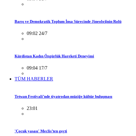
Barış ve Demokratik Toplum İnşa Sürecinde Jineolojînin Rolü
09:02 24/7
Kürdistan Kadın Özgürlük Hareketi Deneyimi
09:04 17/7
TÜM HABERLER
Tetwan Festivali’nde tiyatrodan müziğe kültür buluşması
23:01
'Çocuk yasası' Meclis’ten geçti