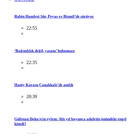
Rabin Hamlesi Sûr, Peyas ve Bismil’de sürüyor
22:55
‘Bağımlılık değil, yaşam’ buluşması
22:35
Haniy Karasu Çanakkale’de anıldı
20:39
Gülistan Doku için eylem: Altı yıl boyunca adaletin önündeki engel
kimdi?