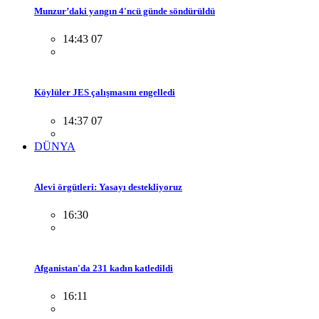
Munzur’daki yangın 4'ncü günde söndürüldü
14:43 07
Köylüler JES çalışmasını engelledi
14:37 07
DÜNYA
Alevi örgütleri: Yasayı destekliyoruz
16:30
Afganistan'da 231 kadın katledildi
16:11