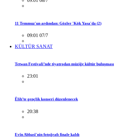
09:01 08/7
11 Temmuz'un ardından: Gözler 'Kök Yasa'da (2)
09:01 07/7
KÜLTÜR SANAT
Tetwan Festivali’nde tiyatrodan müziğe kültür buluşması
23:01
Êlih’te gençlik konseri düzenlenecek
20:38
Evîn Abbasî'nin fotoğrafı finale kaldı