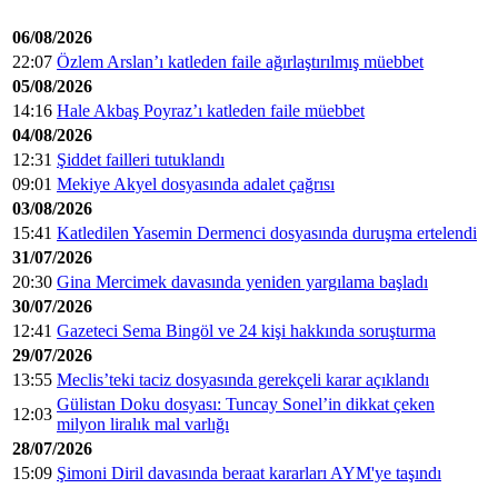
06/08/2026
22:07
Özlem Arslan’ı katleden faile ağırlaştırılmış müebbet
05/08/2026
14:16
Hale Akbaş Poyraz’ı katleden faile müebbet
04/08/2026
12:31
Şiddet failleri tutuklandı
09:01
Mekiye Akyel dosyasında adalet çağrısı
03/08/2026
15:41
Katledilen Yasemin Dermenci dosyasında duruşma ertelendi
31/07/2026
20:30
Gina Mercimek davasında yeniden yargılama başladı
30/07/2026
12:41
Gazeteci Sema Bingöl ve 24 kişi hakkında soruşturma
29/07/2026
13:55
Meclis’teki taciz dosyasında gerekçeli karar açıklandı
Gülistan Doku dosyası: Tuncay Sonel’in dikkat çeken
12:03
milyon liralık mal varlığı
28/07/2026
15:09
Şimoni Diril davasında beraat kararları AYM'ye taşındı