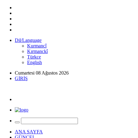
Dil/Language
Kurmancî
Kırmanckî
Türkçe
Englısh
Cumartesi 08 Ağustos 2026
GİRİŞ
ANA SAYFA
GÜNCEL