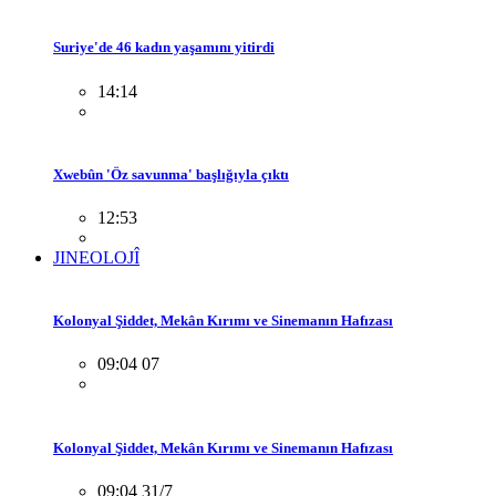
Suriye'de 46 kadın yaşamını yitirdi
14:14
Xwebûn 'Öz savunma' başlığıyla çıktı
12:53
JINEOLOJÎ
Kolonyal Şiddet, Mekân Kırımı ve Sinemanın Hafızası
09:04 07
Kolonyal Şiddet, Mekân Kırımı ve Sinemanın Hafızası
09:04 31/7