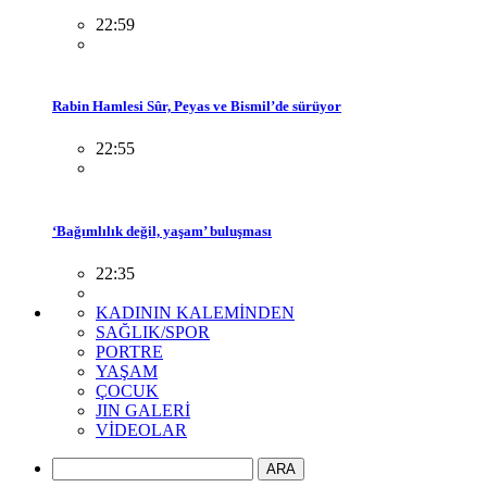
22:59
Rabin Hamlesi Sûr, Peyas ve Bismil’de sürüyor
22:55
‘Bağımlılık değil, yaşam’ buluşması
22:35
KADININ KALEMİNDEN
SAĞLIK/SPOR
PORTRE
YAŞAM
ÇOCUK
JIN GALERİ
VİDEOLAR
ARA