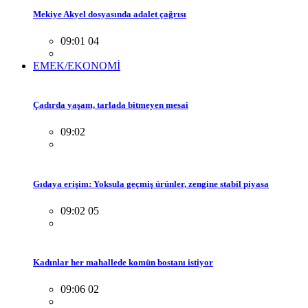
Mekiye Akyel dosyasında adalet çağrısı
09:01 04
EMEK/EKONOMİ
Çadırda yaşam, tarlada bitmeyen mesai
09:02
Gıdaya erişim: Yoksula geçmiş ürünler, zengine stabil piyasa
09:02 05
Kadınlar her mahallede komün bostanı istiyor
09:06 02