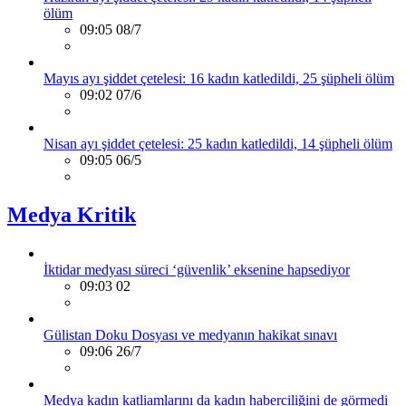
ölüm
09:05 08/7
Mayıs ayı şiddet çetelesi: 16 kadın katledildi, 25 şüpheli ölüm
09:02 07/6
Nisan ayı şiddet çetelesi: 25 kadın katledildi, 14 şüpheli ölüm
09:05 06/5
Medya Kritik
İktidar medyası süreci ‘güvenlik’ eksenine hapsediyor
09:03 02
Gülistan Doku Dosyası ve medyanın hakikat sınavı
09:06 26/7
Medya kadın katliamlarını da kadın haberciliğini de görmedi