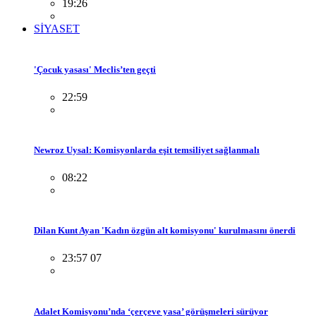
19:26
SİYASET
'Çocuk yasası' Meclis’ten geçti
22:59
Newroz Uysal: Komisyonlarda eşit temsiliyet sağlanmalı
08:22
Dilan Kunt Ayan 'Kadın özgün alt komisyonu' kurulmasını önerdi
23:57 07
Adalet Komisyonu’nda ‘çerçeve yasa’ görüşmeleri sürüyor