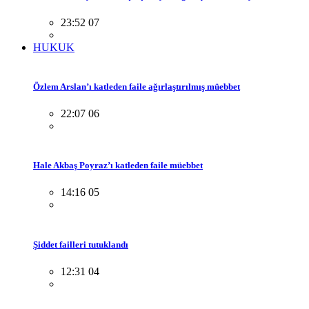
23:52 07
HUKUK
Özlem Arslan’ı katleden faile ağırlaştırılmış müebbet
22:07 06
Hale Akbaş Poyraz’ı katleden faile müebbet
14:16 05
Şiddet failleri tutuklandı
12:31 04