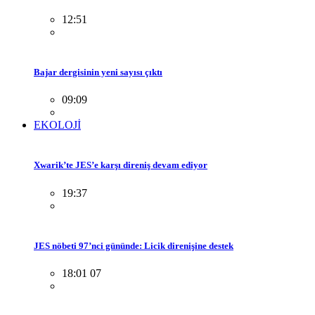
12:51
Bajar dergisinin yeni sayısı çıktı
09:09
EKOLOJİ
Xwarik’te JES’e karşı direniş devam ediyor
19:37
JES nöbeti 97’nci gününde: Licik direnişine destek
18:01 07