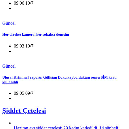
09:06 10/7
Güncel
Her direkte kamera, her sokakta denetim
09:03 10/7
Güncel
Ulusal Kriminal raporu: Gülistan Doku kaybolduktan sonra SİM kartı
kullanıldı
09:05 09/7
Şiddet Çetelesi
Haziran ayı şiddet çetelesi: 29 kadın katledildi, 14 şüpheli