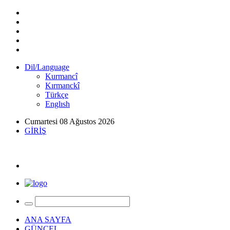
Dil/Language
Kurmancî
Kırmanckî
Türkçe
Englısh
Cumartesi 08 Ağustos 2026
GİRİŞ
ANA SAYFA
GÜNCEL