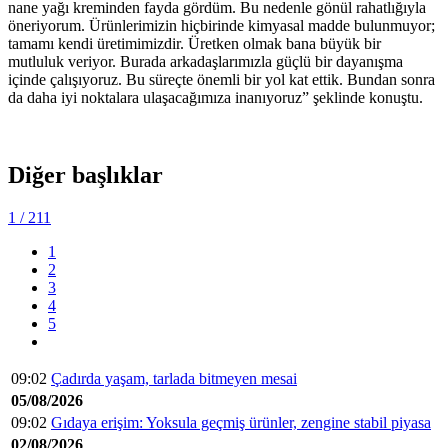
nane yağı kreminden fayda gördüm. Bu nedenle gönül rahatlığıyla
öneriyorum. Ürünlerimizin hiçbirinde kimyasal madde bulunmuyor;
tamamı kendi üretimimizdir. Üretken olmak bana büyük bir
mutluluk veriyor. Burada arkadaşlarımızla güçlü bir dayanışma
içinde çalışıyoruz. Bu süreçte önemli bir yol kat ettik. Bundan sonra
da daha iyi noktalara ulaşacağımıza inanıyoruz” şeklinde konuştu.
Diğer başlıklar
1
/ 211
1
2
3
4
5
09:02
Çadırda yaşam, tarlada bitmeyen mesai
05/08/2026
09:02
Gıdaya erişim: Yoksula geçmiş ürünler, zengine stabil piyasa
02/08/2026