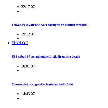
22:17 07
Tetwan Festivali’nde Kürt edebiyatı ve kültürü tartışıldı
19:12 07
EKOLOJİ
JES nöbeti 97’nci gününde: Licik direnişine destek
18:01 07
Munzur’daki yangın 4'ncü günde söndürüldü
14:43 07