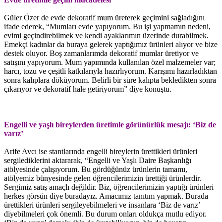
Güler Özer de evde dekoratif mum üreterek geçimini sağladığını
ifade ederek, “Mumları evde yapıyorum. Bu işi yapmamın nedeni,
evimi geçindirebilmek ve kendi ayaklarımın üzerinde durabilmek.
Emekçi kadınlar da buraya gelerek yaptığımız ürünleri alıyor ve bize
destek oluyor. Boş zamanlarımda dekoratif mumlar üretiyor ve
satışını yapıyorum. Mum yapımında kullanılan özel malzemeler var;
harcı, tozu ve çeşitli katkılarıyla hazırlıyorum. Karışımı hazırladıktan
sonra kalıplara döküyorum. Belirli bir süre kalıpta bekledikten sonra
çıkarıyor ve dekoratif hale getiriyorum” diye konuştu.
Engelli ve yaşlı bireylerden üretimle görünürlük mesajı: ‘Biz de
varız’
Arife Avcı ise stantlarında engelli bireylerin ürettikleri ürünleri
sergilediklerini aktararak, “Engelli ve Yaşlı Daire Başkanlığı
atölyesinde çalışıyorum. Bu gördüğünüz ürünlerin tamamı,
atölyemiz bünyesinde gelen öğrencilerimizin ürettiği ürünlerdir.
Sergimiz satış amaçlı değildir. Biz, öğrencilerimizin yaptığı ürünleri
herkes görsün diye buradayız. Amacımız tanıtım yapmak. Burada
ürettikleri ürünleri sergileyebilmeleri ve insanlara ‘Biz de varız’
diyebilmeleri çok önemli. Bu durum onları oldukça mutlu ediyor.