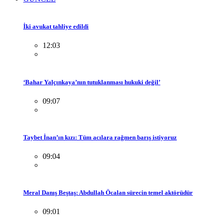
İki avukat tahliye edildi
12:03
‘Bahar Yalçınkaya’nın tutuklanması hukuki değil’
09:07
Taybet İnan’ın kızı: Tüm acılara rağmen barış istiyoruz
09:04
Meral Danış Beştaş: Abdullah Öcalan sürecin temel aktörüdür
09:01