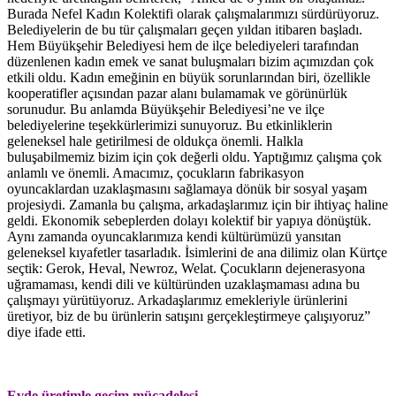
Burada Nefel Kadın Kolektifi olarak çalışmalarımızı sürdürüyoruz.
Belediyelerin de bu tür çalışmaları geçen yıldan itibaren başladı.
Hem Büyükşehir Belediyesi hem de ilçe belediyeleri tarafından
düzenlenen kadın emek ve sanat buluşmaları bizim açımızdan çok
etkili oldu. Kadın emeğinin en büyük sorunlarından biri, özellikle
kooperatifler açısından pazar alanı bulamamak ve görünürlük
sorunudur. Bu anlamda Büyükşehir Belediyesi’ne ve ilçe
belediyelerine teşekkürlerimizi sunuyoruz. Bu etkinliklerin
geleneksel hale getirilmesi de oldukça önemli. Halkla
buluşabilmemiz bizim için çok değerli oldu. Yaptığımız çalışma çok
anlamlı ve önemli. Amacımız, çocukların fabrikasyon
oyuncaklardan uzaklaşmasını sağlamaya dönük bir sosyal yaşam
projesiydi. Zamanla bu çalışma, arkadaşlarımız için bir ihtiyaç haline
geldi. Ekonomik sebeplerden dolayı kolektif bir yapıya dönüştük.
Aynı zamanda oyuncaklarımıza kendi kültürümüzü yansıtan
geleneksel kıyafetler tasarladık. İsimlerini de ana dilimiz olan Kürtçe
seçtik: Gerok, Heval, Newroz, Welat. Çocukların dejenerasyona
uğramaması, kendi dili ve kültüründen uzaklaşmaması adına bu
çalışmayı yürütüyoruz. Arkadaşlarımız emekleriyle ürünlerini
üretiyor, biz de bu ürünlerin satışını gerçekleştirmeye çalışıyoruz”
diye ifade etti.
Evde üretimle geçim mücadelesi