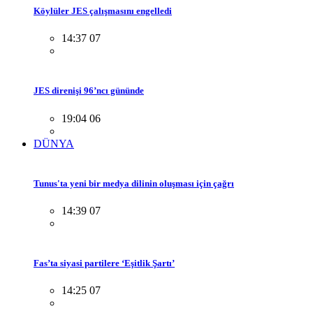
Köylüler JES çalışmasını engelledi
14:37 07
JES direnişi 96’ncı gününde
19:04 06
DÜNYA
Tunus'ta yeni bir medya dilinin oluşması için çağrı
14:39 07
Fas’ta siyasi partilere ‘Eşitlik Şartı’
14:25 07