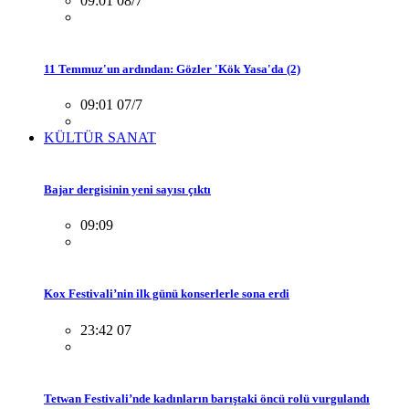
09:01 08/7
11 Temmuz'un ardından: Gözler 'Kök Yasa'da (2)
09:01 07/7
KÜLTÜR SANAT
Bajar dergisinin yeni sayısı çıktı
09:09
Kox Festivali’nin ilk günü konserlerle sona erdi
23:42 07
Tetwan Festivali’nde kadınların barıştaki öncü rolü vurgulandı