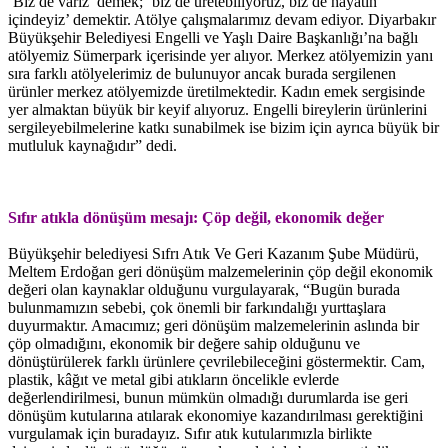
‘Biz de varız’ demek; ‘biz de üretebiliyoruz, biz de hayatın
içindeyiz’ demektir. Atölye çalışmalarımız devam ediyor. Diyarbakır
Büyükşehir Belediyesi Engelli ve Yaşlı Daire Başkanlığı’na bağlı
atölyemiz Sümerpark içerisinde yer alıyor. Merkez atölyemizin yanı
sıra farklı atölyelerimiz de bulunuyor ancak burada sergilenen
ürünler merkez atölyemizde üretilmektedir. Kadın emek sergisinde
yer almaktan büyük bir keyif alıyoruz. Engelli bireylerin ürünlerini
sergileyebilmelerine katkı sunabilmek ise bizim için ayrıca büyük bir
mutluluk kaynağıdır” dedi.
Sıfır atıkla dönüşüm mesajı: Çöp değil, ekonomik değer
Büyükşehir belediyesi Sıfrı Atık Ve Geri Kazanım Şube Müdürü,
Meltem Erdoğan geri dönüşüm malzemelerinin çöp değil ekonomik
değeri olan kaynaklar olduğunu vurgulayarak, “Bugün burada
bulunmamızın sebebi, çok önemli bir farkındalığı yurttaşlara
duyurmaktır. Amacımız; geri dönüşüm malzemelerinin aslında bir
çöp olmadığını, ekonomik bir değere sahip olduğunu ve
dönüştürülerek farklı ürünlere çevrilebileceğini göstermektir. Cam,
plastik, kâğıt ve metal gibi atıkların öncelikle evlerde
değerlendirilmesi, bunun mümkün olmadığı durumlarda ise geri
dönüşüm kutularına atılarak ekonomiye kazandırılması gerektiğini
vurgulamak için buradayız. Sıfır atık kutularımızla birlikte