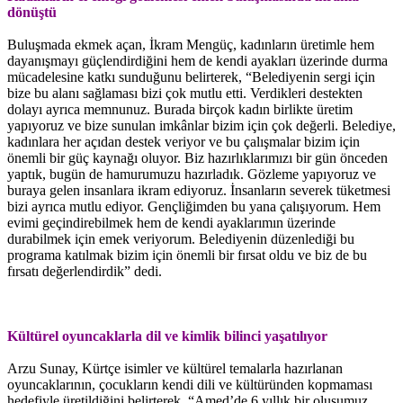
dönüştü
Buluşmada ekmek açan, İkram Mengüç, kadınların üretimle hem
dayanışmayı güçlendirdiğini hem de kendi ayakları üzerinde durma
mücadelesine katkı sunduğunu belirterek, “Belediyenin sergi için
bize bu alanı sağlaması bizi çok mutlu etti. Verdikleri destekten
dolayı ayrıca memnunuz. Burada birçok kadın birlikte üretim
yapıyoruz ve bize sunulan imkânlar bizim için çok değerli. Belediye,
kadınlara her açıdan destek veriyor ve bu çalışmalar bizim için
önemli bir güç kaynağı oluyor. Biz hazırlıklarımızı bir gün önceden
yaptık, bugün de hamurumuzu hazırladık. Gözleme yapıyoruz ve
buraya gelen insanlara ikram ediyoruz. İnsanların severek tüketmesi
bizi ayrıca mutlu ediyor. Gençliğimden bu yana çalışıyorum. Hem
evimi geçindirebilmek hem de kendi ayaklarımın üzerinde
durabilmek için emek veriyorum. Belediyenin düzenlediği bu
programa katılmak bizim için önemli bir fırsat oldu ve biz de bu
fırsatı değerlendirdik” dedi.
Kültürel oyuncaklarla dil ve kimlik bilinci yaşatılıyor
Arzu Sunay, Kürtçe isimler ve kültürel temalarla hazırlanan
oyuncaklarının, çocukların kendi dili ve kültüründen kopmaması
hedefiyle üretildiğini belirterek, “Amed’de 6 yıllık bir oluşumuz.