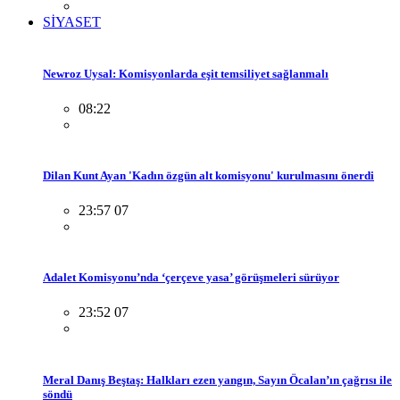
SİYASET
Newroz Uysal: Komisyonlarda eşit temsiliyet sağlanmalı
08:22
Dilan Kunt Ayan 'Kadın özgün alt komisyonu' kurulmasını önerdi
23:57 07
Adalet Komisyonu’nda ‘çerçeve yasa’ görüşmeleri sürüyor
23:52 07
Meral Danış Beştaş: Halkları ezen yangın, Sayın Öcalan’ın çağrısı ile
söndü