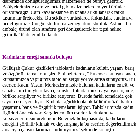
dairemizde dönüştürdüğümüz malzemeleri de buraya getirdik.
Atölyelerimizde cam ve metal gibi malzemelerden yeni ürünler
oluşturacağız. Cam kavanozlar ve mıknatıslar kullanarak farklı
tasarımlar üreteceğiz. Bu şekilde yurttaşlarda farkındalık yaratmayı
hedefliyoruz. Örneğin strafor malzemeyi dönüştürdük. Aslında bir
ambalaj ürünü olan straforu geri dönüştürerek bir tepsi haline
getirdik” ifadelerini kullandı.
Kadınların emeği sanatla buluştu
Güllüşah Çukur, çizdikleri tablolarda kadınların kültür, yaşam, barış
ve özgürlük temalarını işlediğini belirterek, “Bu emek buluşmasında,
kurslarımızda yaptığımız tabloları sergiliyor ve satışa sunuyoruz. Bu
eserler, Kadın Yaşam Merkezlerimizde bulunan kadınların emeği ve
sanatsal üretimiyle ortaya çıkmıştır. Tablolarımızı dayanışma içinde,
birlikte sergiliyor ve birlikte satıyoruz. Burada farklı temalarda çok
sayıda eser yer alıyor. Kadınlar ağırlıklı olarak kültürümüzü, kadın
yaşamını, barış ve özgürlük temalarını işliyor. Tablolarımızda kadın
figürleri öne çıkıyor. Sergilenen tüm eserler, kadınların ve
kursiyerlerimizin üretimidir. Bu emek buluşmasında, kadınların
emeğini görünür kılmak ve dayanışmayla bu eserleri değerlendirmek
amacıyla çalışmalarımızı sürdürüyoruz” şeklinde konuştu.