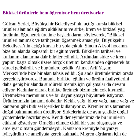
Bitkisel ürünlerle hem öğreniyor hem üretiyorlar
Gülcan Serici, Büyükşehir Belediyesi’nin açtığı kursla bitkisel
ürünler alanında eğitim aldıklarını ve sirke, krem ve bitkisel yağ
üretimini öğrenerek üretime başladıklarını söyleyerek, “Bitkisel
ürünleri tanımak ve tarihçesini öğrenmek amacıyla, Büyükşehir
Belediyesi’nin açtığı kursla bu yola çıktık. Sinem Akyol hocamız
bize bu alanda kapsamlı bir eğitim verdi. Bitkilerin tarihsel ve
kullanım alanlarına dair bilgiler edindik. Ardından sirke ve krem
yapımı başta olmak üzere birçok üretimi kendisinden öğrenerek bu
süreci geliştirdik ve bugünlere geldik. Ahmet Arif Yaşam
Merkezi’nde bize bir alan tahsis edildi. Şu anda üretimlerimizi orada
gerçekleştiriyoruz. Bununla birlikte, eğitim ve üretim faaliyetlerini
daha geniş bir alanda sürdürebilmemiz için çalışmalar da devam
ediyor. Kadınlar olarak birlikte üretmek bizim için çok kıymetli.
Üretmekten memnunuz ve bu dayanışmayı büyütmek istiyoruz.
Ürünlerimizin tamamı doğaldır. Kekik yağı, biber yağı, nane yağı ve
kantaron gibi bitkisel içerikler kullanıyoruz. Kremlerimiz tamamen
doğal balmumundan üretiliyor. Sirkelerimiz de aynı şekilde doğal
yöntemlerle hazırlanıyor. Kendi deneyimlerimiz de bu ürünlerin
etkisini gösteriyor. Örneğin elimde ciddi bir yara oluşmuştu ve
ameliyat olmam gündemdeydi. Kantaron kremiyle bu yarayı
iyileştirdim ve ameliyata gerek kalmadı. Migren ağrılarım için de