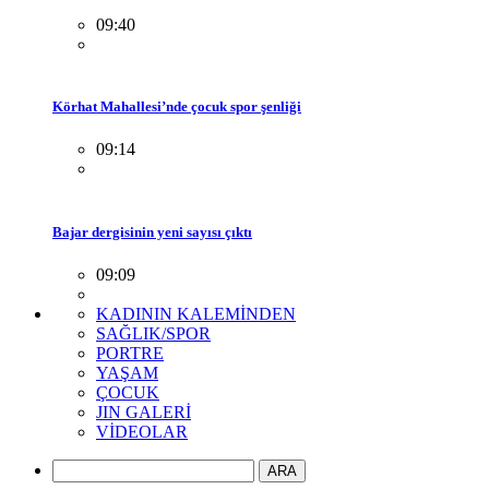
09:40
Körhat Mahallesi’nde çocuk spor şenliği
09:14
Bajar dergisinin yeni sayısı çıktı
09:09
KADININ KALEMİNDEN
SAĞLIK/SPOR
PORTRE
YAŞAM
ÇOCUK
JIN GALERİ
VİDEOLAR
ARA