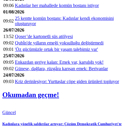
09:06
Kadınlar her mahallede komün bostanı istiyor
01/08/2026
25 kentte komün bostanı: Kadınlar kendi ekonomisini
09:02
oluşturuyor
26/07/2026
13:52
Qoser’de kartonetli süs atölyesi
09:02
Qubîn'de yılların emeği yoksulluğu değiştirmedi
09:01
'Öz gücümüzle ortak bir yaşam talebimiz var'
25/07/2026
09:05
Enkazdan geriye kalan: Emek var, karşılığı yok!
09:02
Güneşe, dağlara, rüzgâra karışan emek: Berivanlar
24/07/2026
09:03
Kriz derinleşiyor: Yurttaşlar çöpe giden ürünleri topluyor
Okumadan geçme!
Güncel
Kadınlara yönelik saldırılar artıyor: Çözüm Demokratik Cumhuriyet'te