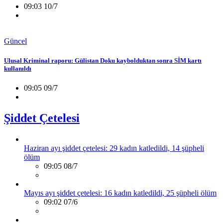
09:03 10/7
Güncel
Ulusal Kriminal raporu: Gülistan Doku kaybolduktan sonra SİM kartı
kullanıldı
09:05 09/7
Şiddet Çetelesi
Haziran ayı şiddet çetelesi: 29 kadın katledildi, 14 şüpheli
ölüm
09:05 08/7
Mayıs ayı şiddet çetelesi: 16 kadın katledildi, 25 şüpheli ölüm
09:02 07/6