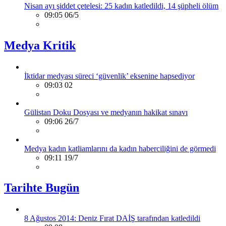
Nisan ayı şiddet çetelesi: 25 kadın katledildi, 14 şüpheli ölüm
09:05 06/5
Medya Kritik
İktidar medyası süreci ‘güvenlik’ eksenine hapsediyor
09:03 02
Gülistan Doku Dosyası ve medyanın hakikat sınavı
09:06 26/7
Medya kadın katliamlarını da kadın haberciliğini de görmedi
09:11 19/7
Tarihte Bugün
8 Ağustos 2014: Deniz Fırat DAİŞ tarafından katledildi