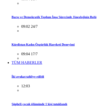
Barış ve Demokratik Toplum İnşa Sürecinde Jineolojînin Rolü
09:02 24/7
Kürdistan Kadın Özgürlük Hareketi Deneyimi
09:04 17/7
TÜM HABERLER
İki avukat tahliye edildi
12:03
Şüpheli çocuk ölümünde 1 kişi tutuklandı