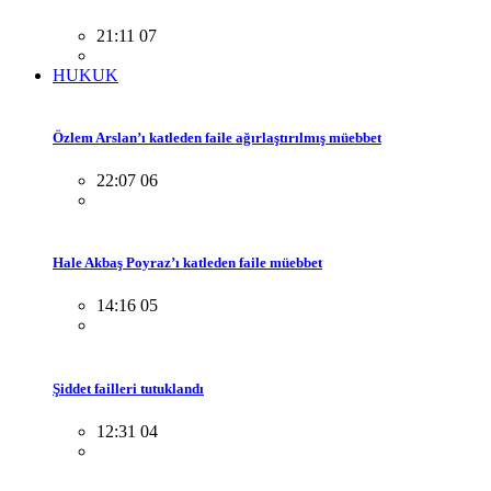
21:11 07
HUKUK
Özlem Arslan’ı katleden faile ağırlaştırılmış müebbet
22:07 06
Hale Akbaş Poyraz’ı katleden faile müebbet
14:16 05
Şiddet failleri tutuklandı
12:31 04