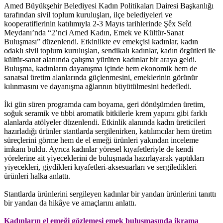
Amed Büyükşehir Belediyesi Kadın Politikaları Dairesi Başkanlığı
tarafından sivil toplum kuruluşları, ilçe belediyeleri ve
kooperatiflerinin katılımıyla 2-3 Mayıs tarihlerinde Şêx Seîd
Meydanı’nda “2’nci Amed Kadın, Emek ve Kültür-Sanat
Buluşması” düzenlendi. Etkinlikte ev emekçisi kadınlar, kadın
odaklı sivil toplum kuruluşları, sendikalı kadınlar, kadın örgütleri ile
kültür-sanat alanında çalışma yürüten kadınlar bir araya geldi.
Buluşma, kadınların dayanışma içinde hem ekonomik hem de
sanatsal üretim alanlarında güçlenmesini, emeklerinin görünür
kılınmasını ve dayanışma ağlarının büyütülmesini hedefledi.
İki gün süren programda cam boyama, geri dönüşümden üretim,
soğuk seramik ve tıbbi aromatik bitkilerle krem yapımı gibi farklı
alanlarda atölyeler düzenlendi. Etkinlik alanında kadın üreticileri
hazırladığı ürünler stantlarda sergilenirken, katılımcılar hem üretim
süreçlerini görme hem de el emeği ürünleri yakından inceleme
imkanı buldu. Ayrıca kadınlar yöresel kıyafetleriyle de kendi
yörelerine ait yiyeceklerini de buluşmada hazırlayarak yaptıkları
yiyecekleri, giydikleri kıyafetleri-aksesuarları ve sergiledikleri
ürünleri halka anlattı.
Stantlarda ürünlerini sergileyen kadınlar bir yandan ürünlerini tanıttı
bir yandan da hikâye ve amaçlarını anlattı.
Kadınların el emeği gözlemesi emek buluşmasında ikrama