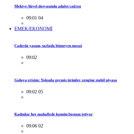
Mekiye Akyel dosyasında adalet çağrısı
09:01 04
EMEK/EKONOMİ
Çadırda yaşam, tarlada bitmeyen mesai
09:02
Gıdaya erişim: Yoksula geçmiş ürünler, zengine stabil piyasa
09:02 05
Kadınlar her mahallede komün bostanı istiyor
09:06 02