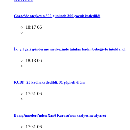
Gazze’de ateşkesin 300 gününde 300 çocuk katledildi
18:17 06
İki yıl geri gönderme merkezinde tutulan kadın bebeğiyle tutuklandı
18:13 06
KCDP: 25 kadın katledildi, 31 şüpheli ölüm
17:51 06
Barış Anneleri’nden Xanê Karasu’nun taziyesine ziyaret
17:31 06