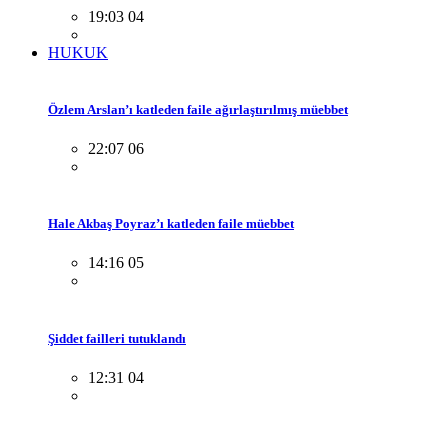
19:03 04
HUKUK
Özlem Arslan’ı katleden faile ağırlaştırılmış müebbet
22:07 06
Hale Akbaş Poyraz’ı katleden faile müebbet
14:16 05
Şiddet failleri tutuklandı
12:31 04