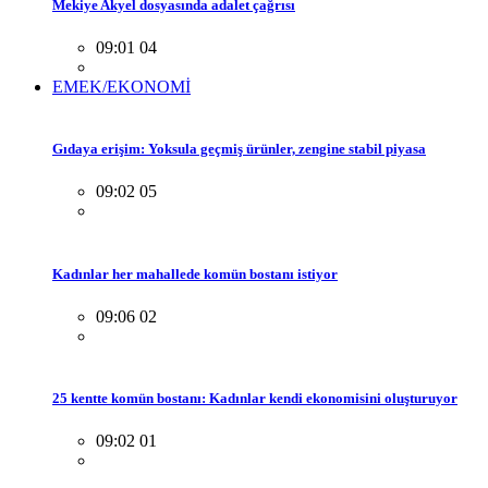
Mekiye Akyel dosyasında adalet çağrısı
09:01 04
EMEK/EKONOMİ
Gıdaya erişim: Yoksula geçmiş ürünler, zengine stabil piyasa
09:02 05
Kadınlar her mahallede komün bostanı istiyor
09:06 02
25 kentte komün bostanı: Kadınlar kendi ekonomisini oluşturuyor
09:02 01