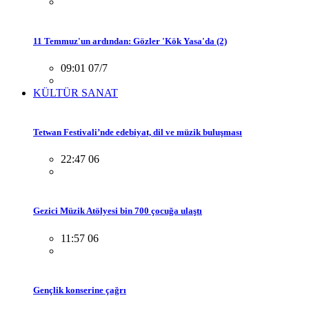
11 Temmuz'un ardından: Gözler 'Kök Yasa'da (2)
09:01 07/7
KÜLTÜR SANAT
Tetwan Festivali’nde edebiyat, dil ve müzik buluşması
22:47 06
Gezici Müzik Atölyesi bin 700 çocuğa ulaştı
11:57 06
Gençlik konserine çağrı