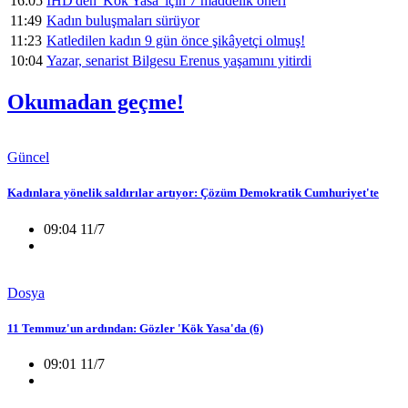
16:05
İHD'den 'Kök Yasa' için 7 maddelik öneri
11:49
Kadın buluşmaları sürüyor
11:23
Katledilen kadın 9 gün önce şikâyetçi olmuş!
10:04
Yazar, senarist Bilgesu Erenus yaşamını yitirdi
Okumadan geçme!
Güncel
Kadınlara yönelik saldırılar artıyor: Çözüm Demokratik Cumhuriyet'te
09:04 11/7
Dosya
11 Temmuz'un ardından: Gözler 'Kök Yasa'da (6)
09:01 11/7