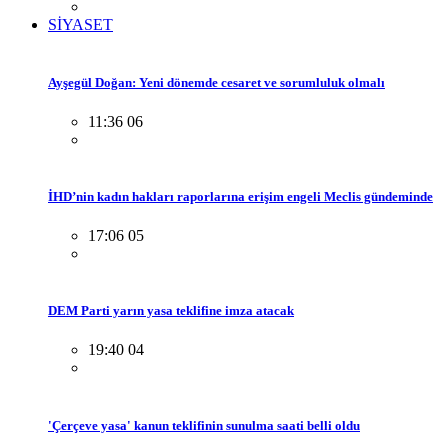
SİYASET
Ayşegül Doğan: Yeni dönemde cesaret ve sorumluluk olmalı
11:36 06
İHD’nin kadın hakları raporlarına erişim engeli Meclis gündeminde
17:06 05
DEM Parti yarın yasa teklifine imza atacak
19:40 04
'Çerçeve yasa' kanun teklifinin sunulma saati belli oldu