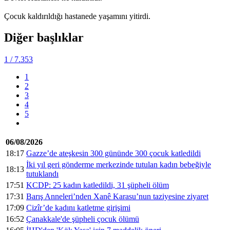
Çocuk kaldırıldığı hastanede yaşamını yitirdi.
Diğer başlıklar
1
/ 7.353
1
2
3
4
5
06/08/2026
18:17
Gazze’de ateşkesin 300 gününde 300 çocuk katledildi
İki yıl geri gönderme merkezinde tutulan kadın bebeğiyle
18:13
tutuklandı
17:51
KCDP: 25 kadın katledildi, 31 şüpheli ölüm
17:31
Barış Anneleri’nden Xanê Karasu’nun taziyesine ziyaret
17:09
Cizîr’de kadını katletme girişimi
16:52
Çanakkale'de şüpheli çocuk ölümü