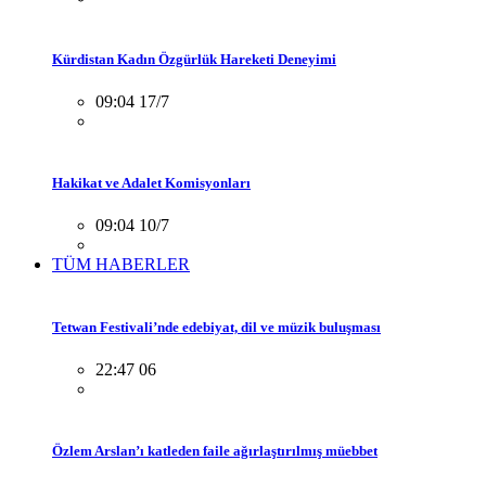
Kürdistan Kadın Özgürlük Hareketi Deneyimi
09:04 17/7
Hakikat ve Adalet Komisyonları
09:04 10/7
TÜM HABERLER
Tetwan Festivali’nde edebiyat, dil ve müzik buluşması
22:47 06
Özlem Arslan’ı katleden faile ağırlaştırılmış müebbet