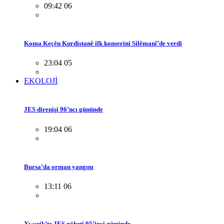
09:42 06
Koma Keçên Kurdistanê ilk konserini Silêmanî’de verdi
23:04 05
EKOLOJİ
JES direnişi 96’ncı gününde
19:04 06
Bursa’da orman yangını
13:11 06
Xwarik’te JES nöbeti 95’inci gününde