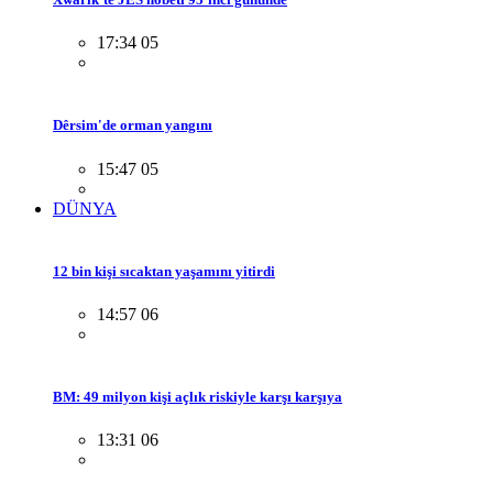
17:34 05
Dêrsim'de orman yangını
15:47 05
DÜNYA
12 bin kişi sıcaktan yaşamını yitirdi
14:57 06
BM: 49 milyon kişi açlık riskiyle karşı karşıya
13:31 06