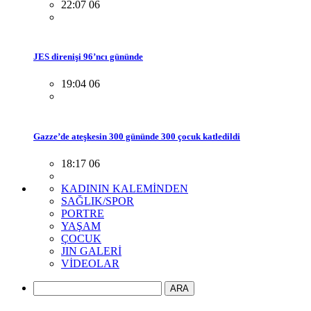
22:07 06
JES direnişi 96’ncı gününde
19:04 06
Gazze’de ateşkesin 300 gününde 300 çocuk katledildi
18:17 06
KADININ KALEMİNDEN
SAĞLIK/SPOR
PORTRE
YAŞAM
ÇOCUK
JIN GALERİ
VİDEOLAR
ARA