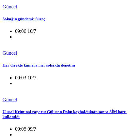
Güncel
Sokağın gündemi: Süreç
09:06 10/7
Güncel
Her direkte kamera, her sokakta denetim
09:03 10/7
Güncel
Ulusal Kriminal raporu: Gülistan Doku kaybolduktan sonra SİM kartı
kullanıldı
09:05 09/7