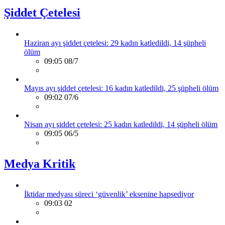
Şiddet Çetelesi
Haziran ayı şiddet çetelesi: 29 kadın katledildi, 14 şüpheli
ölüm
09:05 08/7
Mayıs ayı şiddet çetelesi: 16 kadın katledildi, 25 şüpheli ölüm
09:02 07/6
Nisan ayı şiddet çetelesi: 25 kadın katledildi, 14 şüpheli ölüm
09:05 06/5
Medya Kritik
İktidar medyası süreci ‘güvenlik’ eksenine hapsediyor
09:03 02