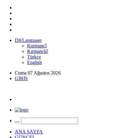
Dil/Language
Kurmancî
Kırmanckî
Türkçe
Englısh
Cuma 07 Ağustos 2026
GİRİŞ
ANA SAYFA
GÜNCEL