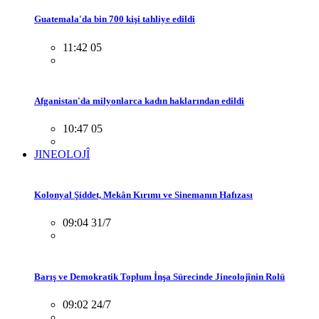
Guatemala'da bin 700 kişi tahliye edildi
11:42 05
Afganistan'da milyonlarca kadın haklarından edildi
10:47 05
JINEOLOJÎ
Kolonyal Şiddet, Mekân Kırımı ve Sinemanın Hafızası
09:04 31/7
Barış ve Demokratik Toplum İnşa Sürecinde Jineolojînin Rolü
09:02 24/7