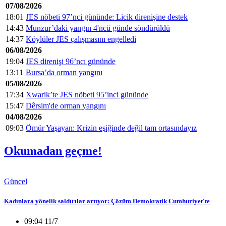
07/08/2026
18:01
JES nöbeti 97’nci gününde: Licik direnişine destek
14:43
Munzur’daki yangın 4'ncü günde söndürüldü
14:37
Köylüler JES çalışmasını engelledi
06/08/2026
19:04
JES direnişi 96’ncı gününde
13:11
Bursa’da orman yangını
05/08/2026
17:34
Xwarik’te JES nöbeti 95’inci gününde
15:47
Dêrsim'de orman yangını
04/08/2026
09:03
Ömür Yaşayan: Krizin eşiğinde değil tam ortasındayız
Okumadan geçme!
Güncel
Kadınlara yönelik saldırılar artıyor: Çözüm Demokratik Cumhuriyet'te
09:04 11/7