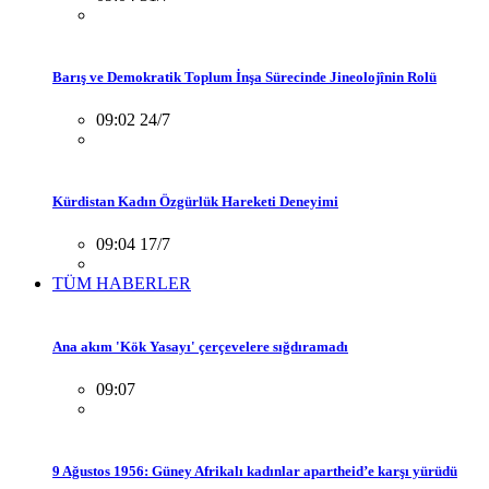
Barış ve Demokratik Toplum İnşa Sürecinde Jineolojînin Rolü
09:02 24/7
Kürdistan Kadın Özgürlük Hareketi Deneyimi
09:04 17/7
TÜM HABERLER
Ana akım 'Kök Yasayı' çerçevelere sığdıramadı
09:07
9 Ağustos 1956: Güney Afrikalı kadınlar apartheid’e karşı yürüdü