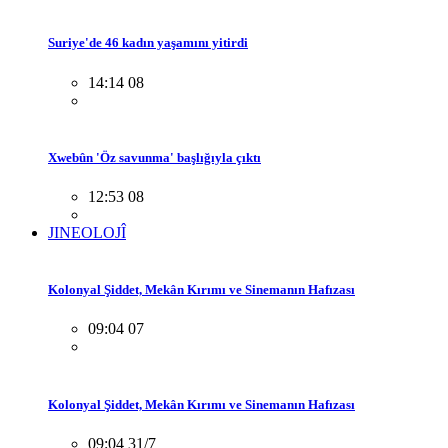
Suriye'de 46 kadın yaşamını yitirdi
14:14 08
Xwebûn 'Öz savunma' başlığıyla çıktı
12:53 08
JINEOLOJÎ
Kolonyal Şiddet, Mekân Kırımı ve Sinemanın Hafızası
09:04 07
Kolonyal Şiddet, Mekân Kırımı ve Sinemanın Hafızası
09:04 31/7