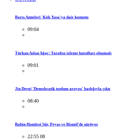
Barış Anneleri 'Kök Yasa'ya dair konuştu
09:04
Türkan Aslan Ağaç: Tarafsız izleme kurulları oluşmalı
09:01
Jin Dergi 'Demokratik toplum arayışı' başlığıyla çıktı
08:40
Rabin Hamlesi Sûr, Peyas ve Bismil’de sürüyor
22:55 08