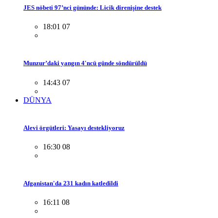
JES nöbeti 97’nci gününde: Licik direnişine destek
18:01 07
Munzur’daki yangın 4'ncü günde söndürüldü
14:43 07
DÜNYA
Alevi örgütleri: Yasayı destekliyoruz
16:30 08
Afganistan'da 231 kadın katledildi
16:11 08