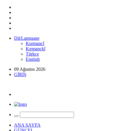
Dil/Language
Kurmancî
Kırmanckî
Türkçe
Englısh
09 Ağustos 2026
GİRİŞ
ANA SAYFA
GÜNCEL