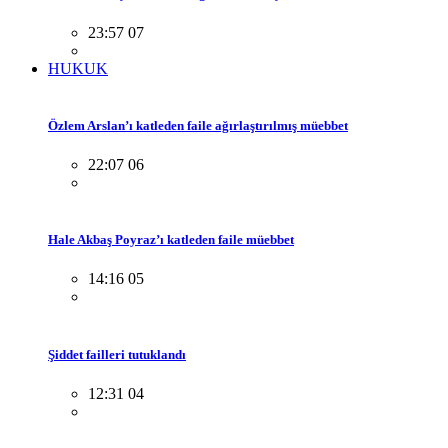
23:57 07
HUKUK
Özlem Arslan’ı katleden faile ağırlaştırılmış müebbet
22:07 06
Hale Akbaş Poyraz’ı katleden faile müebbet
14:16 05
Şiddet failleri tutuklandı
12:31 04