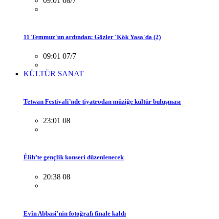
09:01 08/7
11 Temmuz'un ardından: Gözler 'Kök Yasa'da (2)
09:01 07/7
KÜLTÜR SANAT
Tetwan Festivali’nde tiyatrodan müziğe kültür buluşması
23:01 08
Êlih’te gençlik konseri düzenlenecek
20:38 08
Evîn Abbasî'nin fotoğrafı finale kaldı