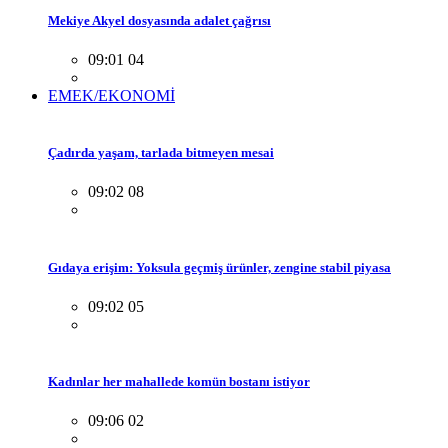
Mekiye Akyel dosyasında adalet çağrısı
09:01 04
EMEK/EKONOMİ
Çadırda yaşam, tarlada bitmeyen mesai
09:02 08
Gıdaya erişim: Yoksula geçmiş ürünler, zengine stabil piyasa
09:02 05
Kadınlar her mahallede komün bostanı istiyor
09:06 02