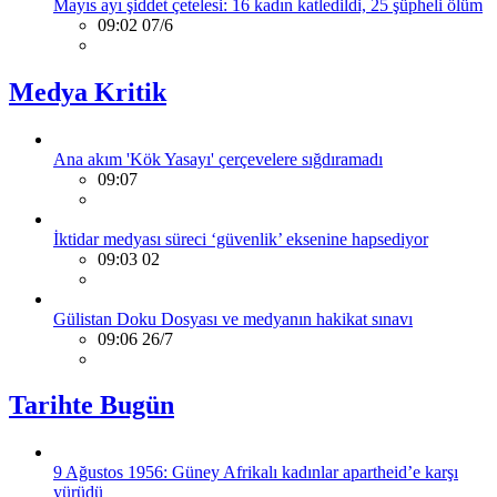
Mayıs ayı şiddet çetelesi: 16 kadın katledildi, 25 şüpheli ölüm
09:02 07/6
Medya Kritik
Ana akım 'Kök Yasayı' çerçevelere sığdıramadı
09:07
İktidar medyası süreci ‘güvenlik’ eksenine hapsediyor
09:03 02
Gülistan Doku Dosyası ve medyanın hakikat sınavı
09:06 26/7
Tarihte Bugün
9 Ağustos 1956: Güney Afrikalı kadınlar apartheid’e karşı
yürüdü