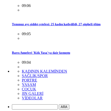
09:06
Temmuz ayı şiddet çetelesi: 25 kadın katledildi, 27 şüpheli ölüm
09:05
Barış Anneleri 'Kök Yasa'ya dair konuştu
09:04
KADININ KALEMİNDEN
SAĞLIK/SPOR
PORTRE
YAŞAM
ÇOCUK
JIN GALERİ
VİDEOLAR
ARA