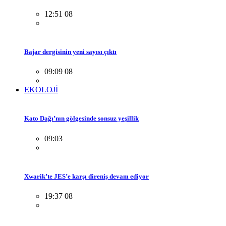
12:51 08
Bajar dergisinin yeni sayısı çıktı
09:09 08
EKOLOJİ
Kato Dağı’nın gölgesinde sonsuz yeşillik
09:03
Xwarik’te JES’e karşı direniş devam ediyor
19:37 08