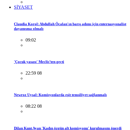
SİYASET
Claudia Korol: Abdullah Öcalan'ın barış adımı için enternasyonalist
dayanışma olmalı
09:02
'Çocuk yasası' Meclis’ten geçti
22:59 08
Newroz Uysal: Komisyonlarda eşit temsiliyet sağlanmalı
08:22 08
Dilan Kunt Ayan 'Kadın özgün alt komisyonu' kurulmasını önerdi