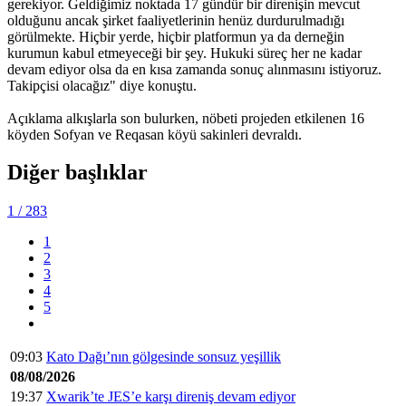
gerekiyor. Geldiğimiz noktada 17 gündür bir direnişin mevcut
olduğunu ancak şirket faaliyetlerinin henüz durdurulmadığı
görülmekte. Hiçbir yerde, hiçbir platformun ya da derneğin
kurumun kabul etmeyeceği bir şey. Hukuki süreç her ne kadar
devam ediyor olsa da en kısa zamanda sonuç alınmasını istiyoruz.
Takipçisi olacağız" diye konuştu.
Açıklama alkışlarla son bulurken, nöbeti projeden etkilenen 16
köyden Sofyan ve Reqasan köyü sakinleri devraldı.
Diğer başlıklar
1
/ 283
1
2
3
4
5
09:03
Kato Dağı’nın gölgesinde sonsuz yeşillik
08/08/2026
19:37
Xwarik’te JES’e karşı direniş devam ediyor