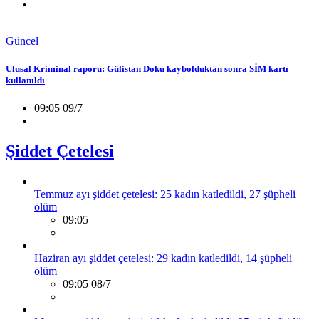
Güncel
Ulusal Kriminal raporu: Gülistan Doku kaybolduktan sonra SİM kartı
kullanıldı
09:05 09/7
Şiddet Çetelesi
Temmuz ayı şiddet çetelesi: 25 kadın katledildi, 27 şüpheli
ölüm
09:05
Haziran ayı şiddet çetelesi: 29 kadın katledildi, 14 şüpheli
ölüm
09:05 08/7