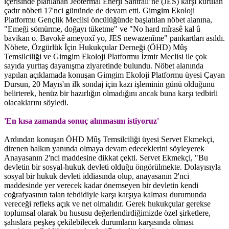
içerisinde planlanan Jeotermal Enerji Santrali’ne (JES) karşı kurulan
çadır nöbeti 17'nci gününde de devam etti. Gimgim Ekoloji
Platformu Gençlik Meclisi öncülüğünde başlatılan nöbet alanına,
"Emeği sömürme, doğayı tüketme" ve "No hard mîrasê kal û
bavikan o. Bavokê ameyoxî yo, JES newazenîme" pankartları asıldı.
Nöbete, Özgürlük İçin Hukukçular Derneği (ÖHD) Mûş
Temsilciliği ve Gimgim Ekoloji Platformu İzmir Meclisi ile çok
sayıda yurttaş dayanışma ziyaretinde bulundu. Nöbet alanında
yapılan açıklamada konuşan Gimgim Ekoloji Platformu üyesi Çayan
Dursun, 20 Mayıs'ın ilk sondaj için kazı işleminin günü olduğunu
belirterek, henüz bir hazırlığın olmadığını ancak buna karşı tedbirli
olacaklarını söyledi.
'En kısa zamanda sonuç alınmasını istiyoruz'
Ardından konuşan ÖHD Mûş Temsilciliği üyesi Servet Ekmekçi,
direnen halkın yanında olmaya devam edeceklerini söyleyerek
Anayasanın 2'nci maddesine dikkat çekti. Servet Ekmekçi, "Bu
devletin bir sosyal-hukuk devleti olduğu öngörülmekte. Dolayısıyla
sosyal bir hukuk devleti iddiasında olup, anayasanın 2'nci
maddesinde yer verecek kadar önemseyen bir devletin kendi
coğrafyasının talan tehdidiyle karşı karşıya kalması durumunda
vereceği refleks açık ve net olmalıdır. Gerek hukukçular gerekse
toplumsal olarak bu hususu değerlendirdiğimizde özel şirketlere,
şahıslara peşkeş çekilebilecek durumların karşısında olması