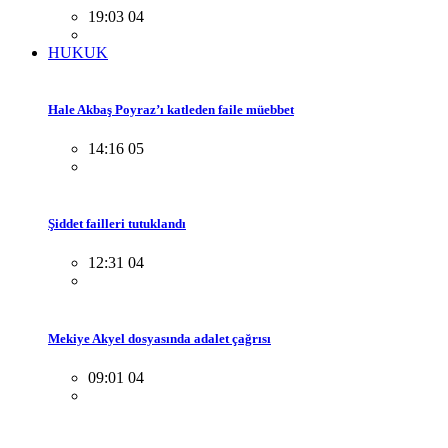
19:03 04
HUKUK
Hale Akbaş Poyraz’ı katleden faile müebbet
14:16 05
Şiddet failleri tutuklandı
12:31 04
Mekiye Akyel dosyasında adalet çağrısı
09:01 04