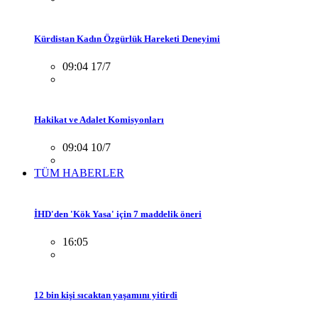
Kürdistan Kadın Özgürlük Hareketi Deneyimi
09:04 17/7
Hakikat ve Adalet Komisyonları
09:04 10/7
TÜM HABERLER
İHD'den 'Kök Yasa' için 7 maddelik öneri
16:05
12 bin kişi sıcaktan yaşamını yitirdi