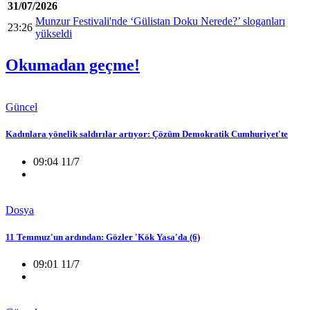
31/07/2026
Munzur Festivali'nde ‘Gülistan Doku Nerede?’ sloganları
23:26
yükseldi
Okumadan geçme!
Güncel
Kadınlara yönelik saldırılar artıyor: Çözüm Demokratik Cumhuriyet'te
09:04 11/7
Dosya
11 Temmuz'un ardından: Gözler 'Kök Yasa'da (6)
09:01 11/7