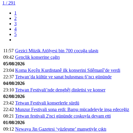
1
/ 291
1
2
3
4
5
11:57
Gezici Müzik Atölyesi bin 700 çocuğa ulaştı
09:42
Gençlik konserine çağrı
05/08/2026
23:04
Koma Keçên Kurdistanê ilk konserini Silêmanî’de verdi
22:37
Tetwan’da kültür ve sanat buluşması 6’ncı gününde
04/08/2026
23:10
Tetwan Festivali’nde dengbêj dinletisi ve konser
02/08/2026
23:42
Tetwan Festivali konserlerle sürdü
22:42
Munzur Festivali sona erdi: Barışı mücadeleyle inşa edeceğiz
08:21
Tetwan festivali 2'nci gününde coşkuyla devam etti
01/08/2026
09:12
Newaya Jin Gazetesi ‘yüzleşme’ manşetiyle çıktı