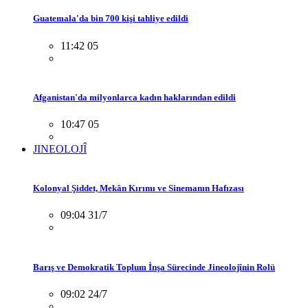
Guatemala'da bin 700 kişi tahliye edildi
11:42 05
Afganistan'da milyonlarca kadın haklarından edildi
10:47 05
JINEOLOJÎ
Kolonyal Şiddet, Mekân Kırımı ve Sinemanın Hafızası
09:04 31/7
Barış ve Demokratik Toplum İnşa Sürecinde Jineolojînin Rolü
09:02 24/7