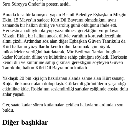
Sırrı Süreyya Önder’in posteri asıldı.
Burada kısa bir konuşma yapan Bismil Belediye Eşbaşkanı Mizgin
Ekin, 15 Mayıs’ın sadece Kürt Dil Bayramı olmadıığını, aynı
zamanda bir halkın diriliş ve varoluş günü olduğunu ifade etti.
Herkesin anadiliyle okuyup yazabilmesi gerektiğini vurgulayan
Mizgin Ekin, bir halkın ancak diliyle varlığını koruyabileceğinin
altını çizdi. Ardından söz alan diğer Eşbaşkan Güven Tanrıkulu da
Kürt halkının yüzyıllardır kendi dilini korumak için büyük
mücadeleler verdiğini hatırlatarak, Mîr Bedirxan’lardan bugüne
kadar Kürtlerin diline ve kültürüne sahip çıktığını söyledi. Herkesin
kendi dili ve kültürüne sahip çıkması gerektiğini söyleyen Güven
Tanrıkulu, halkın Kürt Dil Bayramı’nı kutladı.
Yaklaşık 20 bin kişi için hazırlanan alanda sahne alan Kürt sanatçı
Rojda ile konser alanı dolup taştı. Görkemli görüntülerin yaşandığı
etkinlikte kitle, Rojda’nın seslendirdiği şarkılar eşliğinde coşku dolu
anlar yaşadı.
Geç saate kadar süren kutlamalar, çekilen halayların ardından son
buldu.
Diğer başlıklar