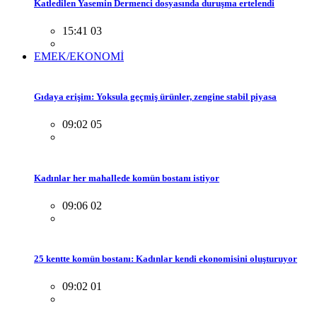
Katledilen Yasemin Dermenci dosyasında duruşma ertelendi
15:41 03
EMEK/EKONOMİ
Gıdaya erişim: Yoksula geçmiş ürünler, zengine stabil piyasa
09:02 05
Kadınlar her mahallede komün bostanı istiyor
09:06 02
25 kentte komün bostanı: Kadınlar kendi ekonomisini oluşturuyor
09:02 01