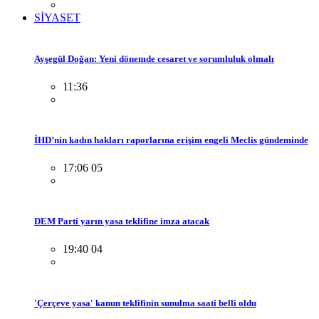
SİYASET
Ayşegül Doğan: Yeni dönemde cesaret ve sorumluluk olmalı
11:36
İHD’nin kadın hakları raporlarına erişim engeli Meclis gündeminde
17:06 05
DEM Parti yarın yasa teklifine imza atacak
19:40 04
'Çerçeve yasa' kanun teklifinin sunulma saati belli oldu