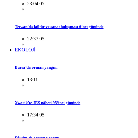
23:04 05
Tetwan’da kültür ve sanat buluşması 6’ncı gününde
22:37 05
EKOLOJİ
Bursa’da orman yangını
13:11
Xwarik’te JES nöbeti 95’inci gününde
17:34 05
Dêrsim'de orman yangını