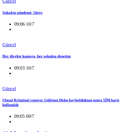
Güncel
Sokağın gündemi: Süreç
09:06 10/7
Güncel
Her direkte kamera, her sokakta denetim
09:03 10/7
Güncel
Ulusal Kriminal raporu: Gülistan Doku kaybolduktan sonra SİM kartı
kullanıldı
09:05 09/7