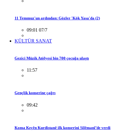
11 Temmuz'un ardından: Gözler 'Kök Yasa'da (2)
09:01 07/7
KÜLTÜR SANAT
Gezici Müzik Atölyesi bin 700 çocuğa ulaştı
11:57
Gençlik konserine çağrı
09:42
Koma Keçên Kurdistanê ilk konserini Silêmanî’de verdi