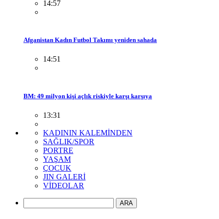
14:57
Afganistan Kadın Futbol Takımı yeniden sahada
14:51
BM: 49 milyon kişi açlık riskiyle karşı karşıya
13:31
KADININ KALEMİNDEN
SAĞLIK/SPOR
PORTRE
YAŞAM
ÇOCUK
JIN GALERİ
VİDEOLAR
ARA