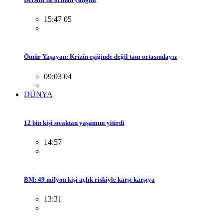
15:47 05
Ömür Yaşayan: Krizin eşiğinde değil tam ortasındayız
09:03 04
DÜNYA
12 bin kişi sıcaktan yaşamını yitirdi
14:57
BM: 49 milyon kişi açlık riskiyle karşı karşıya
13:31