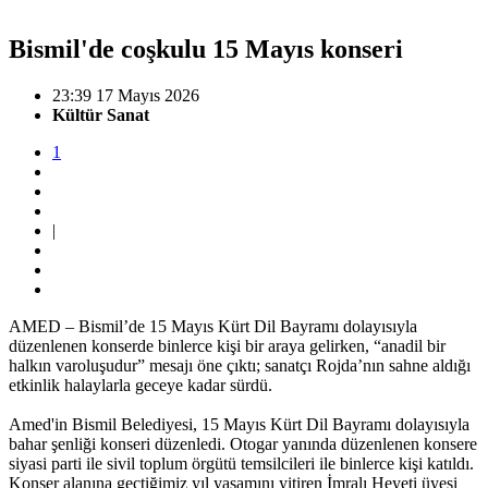
Bismil'de coşkulu 15 Mayıs konseri
23:39 17 Mayıs 2026
Kültür Sanat
1
|
AMED – Bismil’de 15 Mayıs Kürt Dil Bayramı dolayısıyla
düzenlenen konserde binlerce kişi bir araya gelirken, “anadil bir
halkın varoluşudur” mesajı öne çıktı; sanatçı Rojda’nın sahne aldığı
etkinlik halaylarla geceye kadar sürdü.
Amed'in Bismil Belediyesi, 15 Mayıs Kürt Dil Bayramı dolayısıyla
bahar şenliği konseri düzenledi. Otogar yanında düzenlenen konsere
siyasi parti ile sivil toplum örgütü temsilcileri ile binlerce kişi katıldı.
Konser alanına geçtiğimiz yıl yaşamını yitiren İmralı Heyeti üyesi