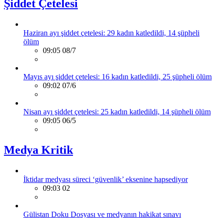
Şiddet Çetelesi
Haziran ayı şiddet çetelesi: 29 kadın katledildi, 14 şüpheli
ölüm
09:05 08/7
Mayıs ayı şiddet çetelesi: 16 kadın katledildi, 25 şüpheli ölüm
09:02 07/6
Nisan ayı şiddet çetelesi: 25 kadın katledildi, 14 şüpheli ölüm
09:05 06/5
Medya Kritik
İktidar medyası süreci ‘güvenlik’ eksenine hapsediyor
09:03 02
Gülistan Doku Dosyası ve medyanın hakikat sınavı