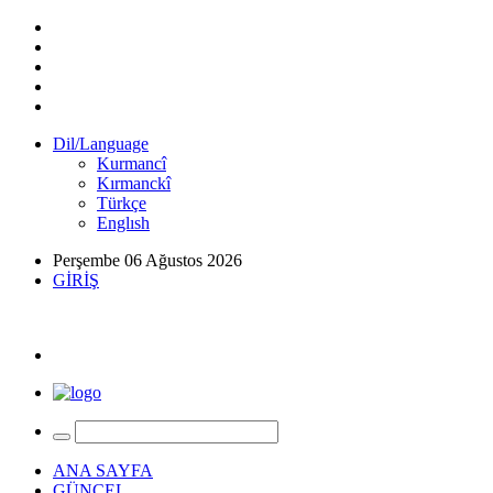
Dil/Language
Kurmancî
Kırmanckî
Türkçe
Englısh
Perşembe 06 Ağustos 2026
GİRİŞ
ANA SAYFA
GÜNCEL