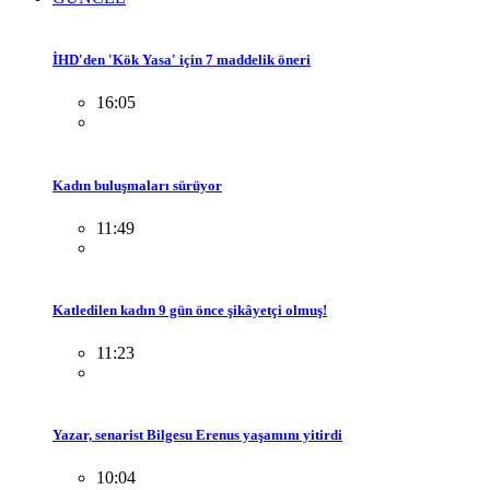
İHD'den 'Kök Yasa' için 7 maddelik öneri
16:05
Kadın buluşmaları sürüyor
11:49
Katledilen kadın 9 gün önce şikâyetçi olmuş!
11:23
Yazar, senarist Bilgesu Erenus yaşamını yitirdi
10:04